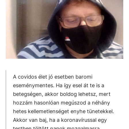
A covidos élet jó esetben baromi
eseménymentes. Ha így esel át te is a
betegségen, akkor boldog lehetsz, mert
hozzám hasonlóan megúszod a néhány
hetes kellemetlenséget enyhe tünetekkel.
Akkor van baj, ha a koronavírussal egy
testben töltött napok mozgalmasra