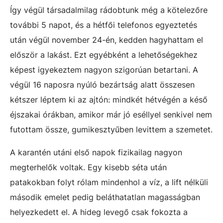
Így végül társadalmilag rádobtunk még a kötelezőre
további 5 napot, és a hétfői telefonos egyeztetés
után végül november 24-én, kedden hagyhattam el
először a lakást. Ezt egyébként a lehetőségekhez
képest igyekeztem nagyon szigorúan betartani. A
végül 16 naposra nyúló bezártság alatt összesen
kétszer léptem ki az ajtón: mindkét hétvégén a késő
éjszakai órákban, amikor már jó eséllyel senkivel nem
futottam össze, gumikesztyűben levittem a szemetet.
A karantén utáni első napok fizikailag nagyon
megterhelők voltak. Egy kisebb séta után
patakokban folyt rólam mindenhol a víz, a lift nélküli
második emelet pedig beláthatatlan magasságban
helyezkedett el. A hideg levegő csak fokozta a