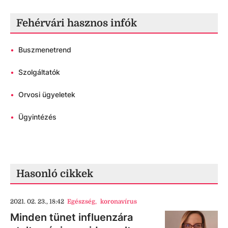
Fehérvári hasznos infók
•
Buszmenetrend
•
Szolgáltatók
•
Orvosi ügyeletek
•
Ügyintézés
Hasonló cikkek
2021. 02. 23., 18:42
Egészség
,
koronavírus
Minden tünet influenzára