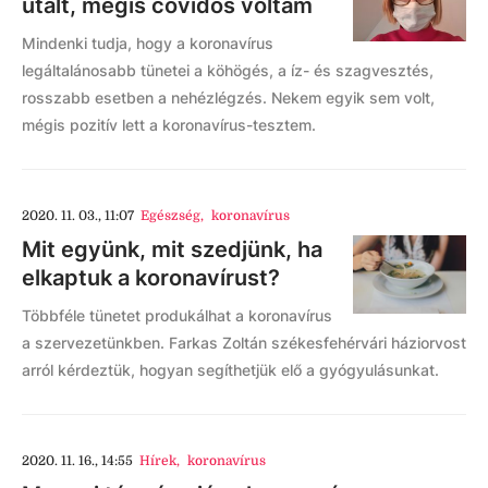
utalt, mégis covidos voltam
Mindenki tudja, hogy a koronavírus
legáltalánosabb tünetei a köhögés, a íz- és szagvesztés,
rosszabb esetben a nehézlégzés. Nekem egyik sem volt,
mégis pozitív lett a koronavírus-tesztem.
2020. 11. 03., 11:07
Egészség
,
koronavírus
Mit együnk, mit szedjünk, ha
elkaptuk a koronavírust?
Többféle tünetet produkálhat a koronavírus
a szervezetünkben. Farkas Zoltán székesfehérvári háziorvost
arról kérdeztük, hogyan segíthetjük elő a gyógyulásunkat.
2020. 11. 16., 14:55
Hírek
,
koronavírus