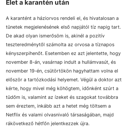
Élet a karantén után
A karantént a háziorvos rendeli el, és hivatalosan a
tünetek megjelenésének első napjától tíz napig tart.
De akad olyan ismerősöm is, akinél a pozitív
teszteredménytől számolta az orvosa a tíznapos
kényszerpihenőt. Esetemben ez azt jelentette, hogy
november 8-án, vasárnap indult a hullámvasút, és
november 19-én, csütörtökön hagyhattam volna el
először a tartózkodási helyemet. Végül a doktor azt
kérte, hogy mivel még köhögtem, időnként szúrt a
tüdőm is, valamint az ízeket és szagokat továbbra
sem éreztem, inkább azt a hetet még töltsem a
Netflix és valami olvasnivaló társaságában, majd
rákövetkező hétfőn jelentkezzek újra.