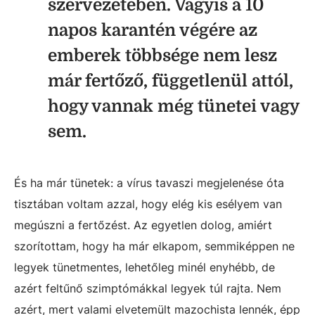
szervezetében. Vagyis a 10
napos karantén végére az
emberek többsége nem lesz
már fertőző, függetlenül attól,
hogy vannak még tünetei vagy
sem.
És ha már tünetek: a vírus tavaszi megjelenése óta
tisztában voltam azzal, hogy elég kis esélyem van
megúszni a fertőzést. Az egyetlen dolog, amiért
szorítottam, hogy ha már elkapom, semmiképpen ne
legyek tünetmentes, lehetőleg minél enyhébb, de
azért feltűnő szimptómákkal legyek túl rajta. Nem
azért, mert valami elvetemült mazochista lennék, épp