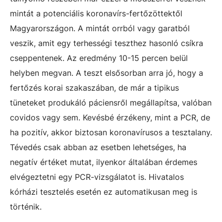
mintát a potenciális koronavírs-fertőzöttektől
Magyarországon. A mintát orrból vagy garatból
veszik, amit egy terhességi teszthez hasonló csíkra
cseppentenek. Az eredmény 10-15 percen belül
helyben megvan. A teszt elsősorban arra jó, hogy a
fertőzés korai szakaszában, de már a tipikus
tüneteket produkáló páciensről megállapítsa, valóban
covidos vagy sem. Kevésbé érzékeny, mint a PCR, de
ha pozitív, akkor biztosan koronavírusos a tesztalany.
Tévedés csak abban az esetben lehetséges, ha
negatív értéket mutat, ilyenkor általában érdemes
elvégeztetni egy PCR-vizsgálatot is. Hivatalos
kórházi tesztelés esetén ez automatikusan meg is
történik.