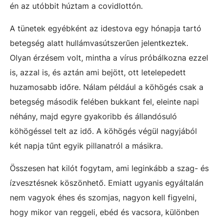
én az utóbbit húztam a covidlottón.
A tünetek egyébként az idestova egy hónapja tartó
betegség alatt hullámvasútszerűen jelentkeztek.
Olyan érzésem volt, mintha a vírus próbálkozna ezzel
is, azzal is, és aztán ami bejött, ott letelepedett
huzamosabb időre. Nálam például a köhögés csak a
betegség második felében bukkant fel, eleinte napi
néhány, majd egyre gyakoribb és állandósuló
köhögéssel telt az idő. A köhögés végül nagyjából
két napja tűnt egyik pillanatról a másikra.
Összesen hat kilót fogytam, ami leginkább a szag- és
ízvesztésnek köszönhető. Emiatt ugyanis egyáltalán
nem vagyok éhes és szomjas, nagyon kell figyelni,
hogy mikor van reggeli, ebéd és vacsora, különben