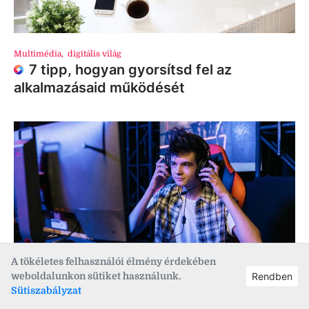
Multimédia
,
digitális világ
7 tipp, hogyan gyorsítsd fel az
alkalmazásaid működését
A tökéletes felhasználói élmény érdekében
weboldalunkon sütiket használunk.
Rendben
Multimédia
,
számítástechnika
Sütiszabályzat
Samsung monitorok nem csak gamerek