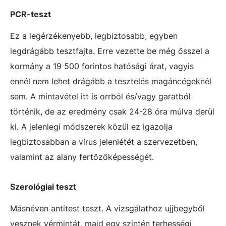
PCR-teszt
Ez a legérzékenyebb, legbiztosabb, egyben
legdrágább tesztfajta. Erre vezette be még ősszel a
kormány a 19 500 forintos hatósági árat, vagyis
ennél nem lehet drágább a tesztelés magáncégeknél
sem. A mintavétel itt is orrból és/vagy garatból
történik, de az eredmény csak 24-28 óra múlva derül
ki. A jelenlegi módszerek közül ez igazolja
legbiztosabban a vírus jelenlétét a szervezetben,
valamint az alany fertőzőképességét.
Szerológiai teszt
Másnéven antitest teszt. A vizsgálathoz ujjbegyből
vesznek vérmintát, majd egy szintén terhességi