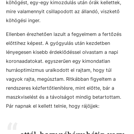
köhögést, egy-egy kimozdulás után órák kellettek,
mire valamennyit csillapodott az állandó, viszkető
köhögési inger.
Ellenben érezhetően lazult a fegyelmem a fertőzés
előttihez képest. A gyógyulás után kezdetben
lényegesen kisebb érdeklődéssel olvastam a napi
koronaadatokat. egyszerűen egy kimondatlan
hurráoptimizmus uralkodott el rajtam, hogy túl
vagyok rajta, megúsztam. Ritkábban figyeltem a
rendszeres kézfertőtlenítésre, mint előtte, bár a
maszkviselést és a távolságot mindig betartottam.
Pár napnak el kellett telnie, hogy rájöjjek: