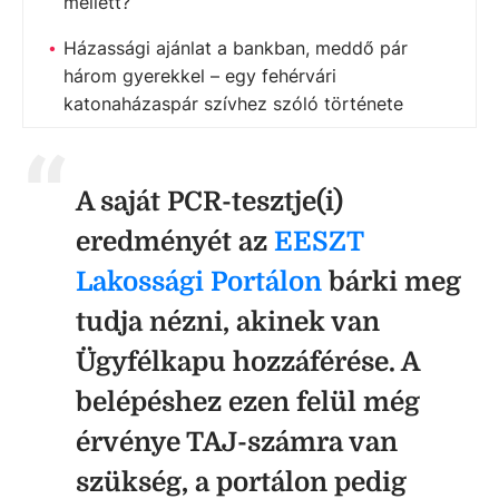
mellett?
Házassági ajánlat a bankban, meddő pár
három gyerekkel – egy fehérvári
katonaházaspár szívhez szóló története
A saját PCR-tesztje(i)
eredményét az
EESZT
Lakossági Portálon
bárki meg
tudja nézni, akinek van
Ügyfélkapu hozzáférése. A
belépéshez ezen felül még
érvénye TAJ-számra van
szükség, a portálon pedig