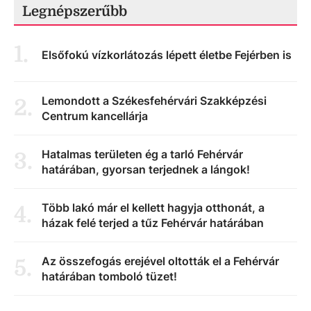
Legnépszerűbb
1
.
Elsőfokú vízkorlátozás lépett életbe Fejérben is
Lemondott a Székesfehérvári Szakképzési
2
.
Centrum kancellárja
Hatalmas területen ég a tarló Fehérvár
3
.
határában, gyorsan terjednek a lángok!
Több lakó már el kellett hagyja otthonát, a
4
.
házak felé terjed a tűz Fehérvár határában
Az összefogás erejével oltották el a Fehérvár
5
.
határában tomboló tüzet!