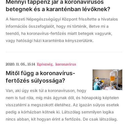
Mennyi táppénz jár a koronavírusos
betegnek és a karanténban lévőknek?
A Nemzeti Népegészségügyi Központ frissítette a hivatalos
információs összefoglalót, hogy mi történik, illetve mi a
teendő, ha koronavírus-fertőzés miatt betegek vagyunk,
vagy hatósági házi karanténba kényszerülünk.
2020. 11. 05., 15:14
Egészség
,
koronavírus
Mitől függ a koronavírus-
fertőzés súlyossága?
Van, aki úgy esik túl a koronavíruson, hogy
nem is tud róla, míg más ágynak dől, és hónapokig képtelen
visszatérni a megszokott életéhez. Az igazán súlyos esetek
pedig a kórházban kötnek ki. Látszólag semmilyen logika
nincs abban, kit hogyan érint a fertőzés. De csak látszólag.