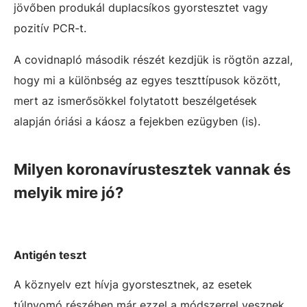
jövőben produkál duplacsíkos gyorstesztet vagy
pozitív PCR-t.
A covidnapló második részét kezdjük is rögtön azzal,
hogy mi a különbség az egyes teszttípusok között,
mert az ismerősökkel folytatott beszélgetések
alapján óriási a káosz a fejekben ezügyben (is).
Milyen koronavírustesztek vannak és
melyik mire jó?
Antigén teszt
A köznyelv ezt hívja gyorstesztnek, az esetek
túlnyomó részében már ezzel a módszerrel vesznek