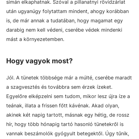
simán elkaphatnak. Szóval a pillanatnyi rövidzárlat
után ugyanúgy folytattam mindent, ahogy korábban
is, de már annak a tudatában, hogy magamat egy
darabig nem kell védeni, cserébe védek mindenki
mást a környezetemben.
Hogy vagyok most?
Jól. A tünetek többsége már a múlté, cserébe maradt
a szagvesztés és továbbra sem érzek ízeket.
Egyelőre elképzelni sem tudom, mikor lesz újra íze a
teának, illata a frissen főtt kávénak. Akad olyan,
akinek két napig tartott, másnak egy hétig, de rossz
hír, hogy több hónapig tartó hasonló tünetekről is
vannak beszámolók gyógyult betegektől. Úgy tűnik,