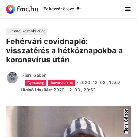
fmc.hu
Fehérvár összeköt
5 évnél régebbi cikk
Fehérvári covidnapló:
visszatérés a hétköznapokba a
koronavírus után
Fiers Gábor
·
·
2020. 12. 03., 17:07
Egészség
koronavírus
Utolsó frissítés: 2020. 12. 03., 20:52
Fiers Gábor