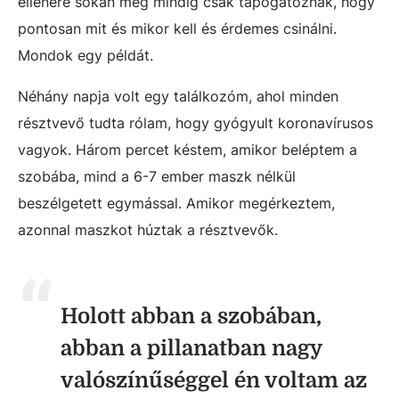
ellenére sokan még mindig csak tapogatóznak, hogy
pontosan mit és mikor kell és érdemes csinálni.
Mondok egy példát.
Néhány napja volt egy találkozóm, ahol minden
résztvevő tudta rólam, hogy gyógyult koronavírusos
vagyok. Három percet késtem, amikor beléptem a
szobába, mind a 6-7 ember maszk nélkül
beszélgetett egymással. Amikor megérkeztem,
azonnal maszkot húztak a résztvevők.
Holott abban a szobában,
abban a pillanatban nagy
valószínűséggel én voltam az