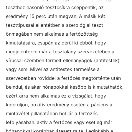
teszthez hasonló tesztcsíkra cseppentik, az
eredmény 15 perc után megvan. A másik két
teszttípussal ellentétben a szerológiai teszt
önmagában nem alkalmas a fertőzöttség
kimutatására, csupán az derül ki ebből, hogy
megjelentek-e már a tesztalany szervezetében a
vírussal szemben termelt ellenanyagok (antitestek)
vagy sem. Mivel az antitestek termelése a
szervezetben röviddel a fertőzés megtörténte után
beindul, és akár hónapokkal később is kimutathatók,
ezért arra nem alkalmas ez a vizsgálat, hogy
kiderüljön, pozitív eredmény esetén a páciens a
mintavétel pillanatában hol jár a fertőzés
lefolyásában: aktív a fertőzés vagy esetleg már
hónapokkal korábban átesett rajta. Leginkább a