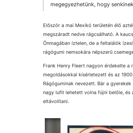
megegyezhetünk, hogy senkinek 
Először a mai Mexikó területén élő azt
megszáradt nedve rágcsálható. A kaucs
Önmagában íztelen, de a feltalálók ízesí
rágógumi nemsokára népszerű csemeg
Frank Henry Fleert nagyon érdekelte a 
megoldásokkal kísérletezett és az 1900-
Rágóguminak nevezett. Bár a gyerekek az
nagy lufit lehetett volna fújni belőle, 
eltávolítani.