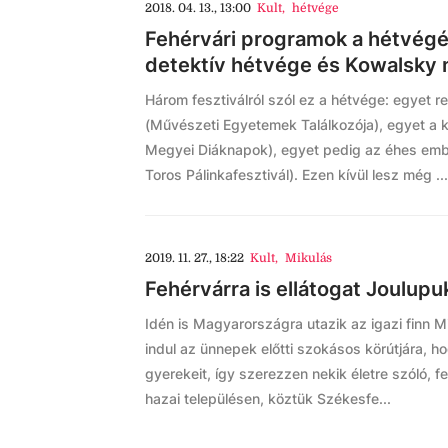
2018. 04. 13., 13:00
Kult
,
hétvége
Fehérvári programok a hétvégér
detektív hétvége és Kowalsky
Három fesztiválról szól ez a hétvége: egyet
(Művészeti Egyetemek Találkozója), egyet a 
Megyei Diáknapok), egyet pedig az éhes embe
Toros Pálinkafesztivál). Ezen kívül lesz még ...
2019. 11. 27., 18:22
Kult
,
Mikulás
Fehérvárra is ellátogat Joulupuk
Idén is Magyarországra utazik az igazi finn Mi
indul az ünnepek előtti szokásos körútjára, 
gyerekeit, így szerezzen nekik életre szóló, fe
hazai településen, köztük Székesfe...