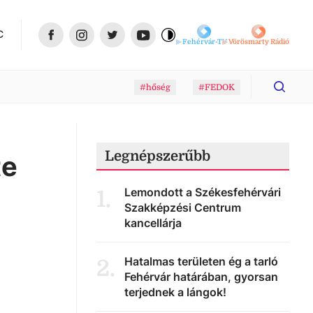
C
Fehérvár-TV
Vörösmarty Rádió
#hőség
#FEDOK
Legnépszerűbb
te
Lemondott a Székesfehérvári
1
.
Szakképzési Centrum
kancellárja
Hatalmas területen ég a tarló
2
.
Fehérvár határában, gyorsan
terjednek a lángok!