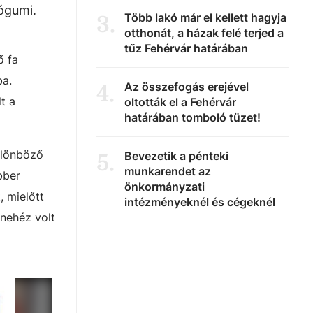
ógumi.
Több lakó már el kellett hagyja
3
.
otthonát, a házak felé terjed a
tűz Fehérvár határában
ő fa
ba.
Az összefogás erejével
4
.
t a
oltották el a Fehérvár
határában tomboló tüzet!
ülönböző
Bevezetik a pénteki
5
.
munkarendet az
bber
önkormányzati
, mielőtt
intézményeknél és cégeknél
 nehéz volt