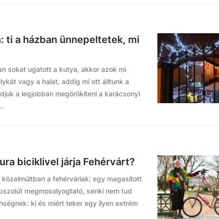
 ti a házban ünnepeltetek, mi
 sokat ugatott a kutya, akkor azok mi
ykát vagy a halat, addig mi ott álltunk a
djuk a legjobban megörökíteni a karácsonyi
.
ura biciklivel járja Fehérvárt?
 közelmúltban a fehérváriak: egy magasított
gy abszolút megmosolyogtató, senki nem tud
nségnek: ki és miért teker egy ilyen extrém