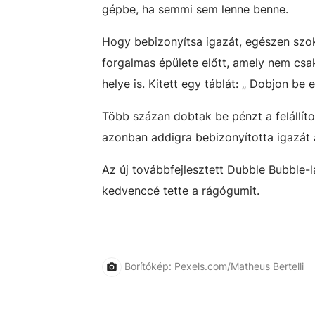
gépbe, ha semmi sem lenne benne.
Hogy bebizonyítsa igazát, egészen szoka
forgalmas épülete előtt, amely nem csak
helye is. Kitett egy táblát: „ Dobjon be 
Több százan dobtak be pénzt a felállítot
azonban addigra bebizonyította igazát
Az új továbbfejlesztett Dubble Bubble-l
kedvenccé tette a rágógumit.
Borítókép: Pexels.com/Matheus Bertelli