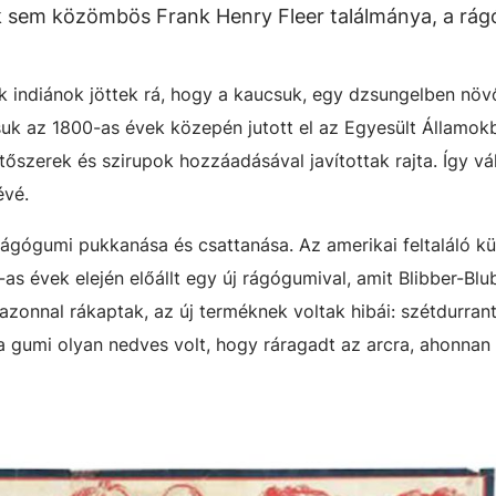
sem közömbös Frank Henry Fleer találmánya, a rág
ék indiánok jöttek rá, hogy a kaucsuk, egy dzsungelben növ
uk az 1800-as évek közepén jutott el az Egyesült Államok
tőszerek és szirupok hozzáadásával javítottak rajta. Így vál
évé.
rágógumi pukkanása és csattanása. Az amerikai feltaláló k
as évek elején előállt egy új rágógumival, amit Blibber-Blu
onnal rákaptak, az új terméknek voltak hibái: szétdurrant
és a gumi olyan nedves volt, hogy ráragadt az arcra, ahonnan