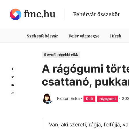
fmc.hu
Fehérvár összeköt
Székesfehérvár
Fejér vármegye
Hírek
5 évnél régebbi cikk
A rágógumi törté
csattanó, pukka
Ficsóri Erika
·
·
202
Kult
rágógumi
Van, aki szereti, rágja, felfújja,