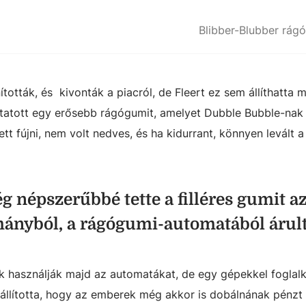
Blibber-Blubber rág
ították, és kivonták a piacról, de Fleert ez sem állíthatta 
tatott egy erősebb rágógumit, amelyet Dubble Bubble-nak 
tett fújni, nem volt nedves, és ha kidurrant, könnyen levált a
 népszerűbbé tette a filléres gumit az
mányból, a rágógumi-automatából árult
k használják majd az automatákat, de egy gépekkel foglal
t állította, hogy az emberek még akkor is dobálnának pénzt