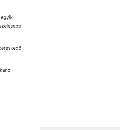
 egyik
gszelesebb
 kereskedő
kkanó