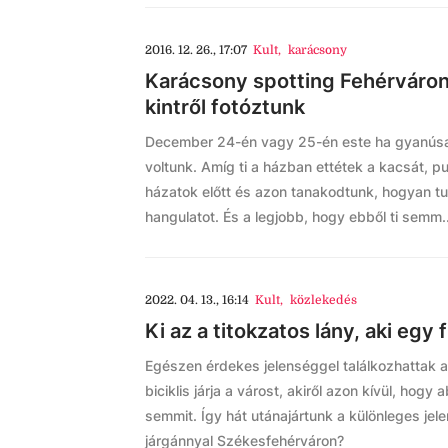
2016. 12. 26., 17:07
Kult
,
karácsony
Karácsony spotting Fehérváron:
kintről fotóztunk
December 24-én vagy 25-én este ha gyanúsan
voltunk. Amíg ti a házban ettétek a kacsát, pul
házatok előtt és azon tanakodtunk, hogyan tu
hangulatot. És a legjobb, hogy ebből ti semm..
2022. 04. 13., 16:14
Kult
,
közlekedés
Ki az a titokzatos lány, aki egy f
Egészen érdekes jelenséggel találkozhattak a
biciklis járja a várost, akiről azon kívül, ho
semmit. Így hát utánajártunk a különleges jele
járgánnyal Székesfehérváron?