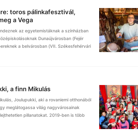
e: toros pálinkafesztivál,
 meg a Vega
 rendeznek az egyetemistáknak a színházban
középiskolásoknak Dunaújvárosban (Fejér
reknek a belvárosban (VII. Székesfehérvári
ki, a finn Mikulás
kulás, Joulupukki, aki a rovaniemi otthonából
hogy meglátogassa világ nagyvárosainak
lejthetetlen pillanatokat. 2019-ben is több