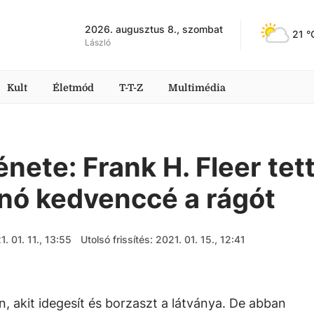
2026. augusztus 8., szombat
21
 °
László
Kult
Életmód
T-T-Z
Multimédia
nete: Frank H. Fleer tet
nó kedvenccé a rágót
1. 01. 11., 13:55
Utolsó frissítés: 2021. 01. 15., 12:41
 van, akit idegesít és borzaszt a látványa. De abban