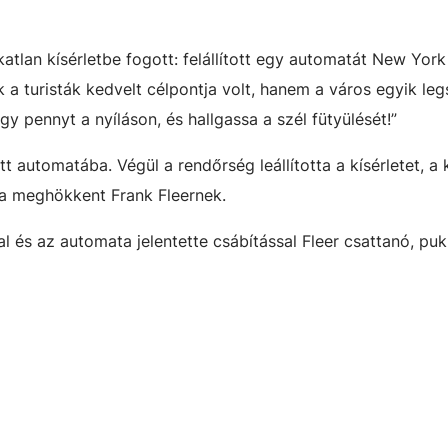
tlan kísérletbe fogott: felállított egy automatát New York
 a turisták kedvelt célpontja volt, hanem a város egyik le
egy pennyt a nyíláson, és hallgassa a szél fütyülését!”
t automatába. Végül a rendőrség leállította a kísérletet, a
 a meghökkent Frank Fleernek.
al és az automata jelentette csábítással Fleer csattanó, pu