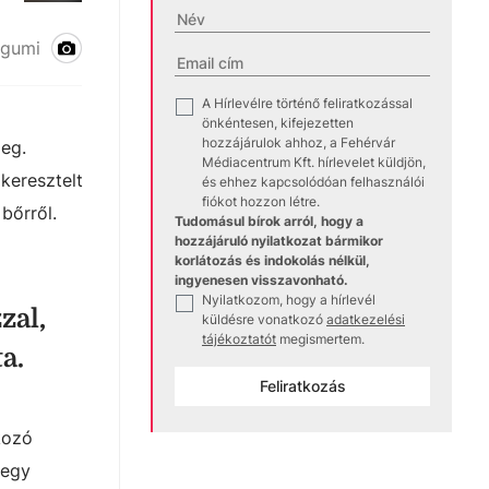
ógumi
A Hírlevélre történő feliratkozással
✓
önkéntesen, kifejezetten
hozzájárulok ahhoz, a Fehérvár
meg.
Médiacentrum Kft. hírlevelet küldjön,
keresztelt
és ehhez kapcsolódóan felhasználói
fiókot hozzon létre.
 bőrről.
Tudomásul bírok arról, hogy a
hozzájáruló nyilatkozat bármikor
korlátozás és indokolás nélkül,
ingyenesen visszavonható.
Nyilatkozom, hogy a hírlevél
✓
zal,
küldésre vonatkozó
adatkezelési
tájékoztatót
megismertem.
a.
Feliratkozás
kozó
 egy