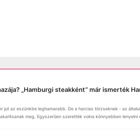
hazája? „Hamburgi steakként” már ismerték H
 jut az eszünkbe leghamarabb. De a harcias törzseknek - az általuk 
 takarítsanak meg. Egyszerűen szerették volna könnyebben lenyelni 