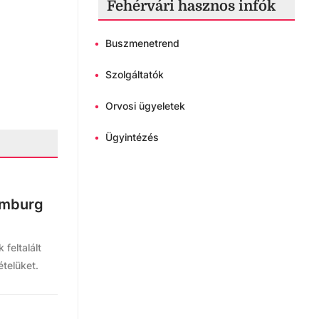
Fehérvári hasznos infók
•
Buszmenetrend
•
Szolgáltatók
•
Orvosi ügyeletek
•
Ügyintézés
amburg
feltalált
ételüket.