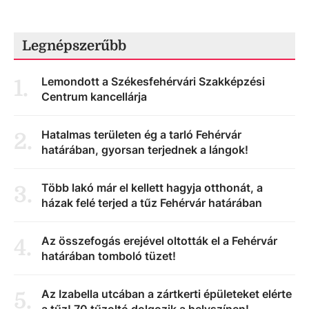
Legnépszerűbb
Lemondott a Székesfehérvári Szakképzési
1
.
Centrum kancellárja
Hatalmas területen ég a tarló Fehérvár
2
.
határában, gyorsan terjednek a lángok!
Több lakó már el kellett hagyja otthonát, a
3
.
házak felé terjed a tűz Fehérvár határában
Az összefogás erejével oltották el a Fehérvár
4
.
határában tomboló tüzet!
Az Izabella utcában a zártkerti épületeket elérte
5
.