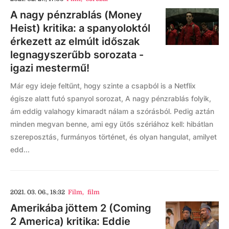
A nagy pénzrablás (Money
Heist) kritika: a spanyoloktól
érkezett az elmúlt időszak
legnagyszerűbb sorozata -
igazi mestermű!
Már egy ideje feltűnt, hogy szinte a csapból is a Netflix
égisze alatt futó spanyol sorozat, A nagy pénzrablás folyik,
ám eddig valahogy kimaradt nálam a szórásból. Pedig aztán
minden megvan benne, ami egy ütős szériához kell: hibátlan
szereposztás, furmányos történet, és olyan hangulat, amilyet
edd...
2021. 03. 06., 18:32
Film
,
film
Amerikába jöttem 2 (Coming
2 America) kritika: Eddie