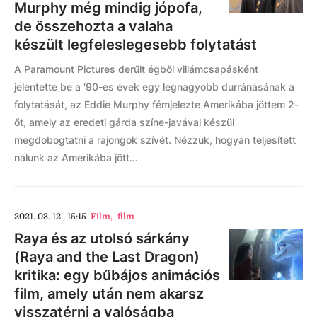
Murphy még mindig jópofa,
de összehozta a valaha
készült legfeleslegesebb folytatást
A Paramount Pictures derűlt égből villámcsapásként
jelentette be a ‘90-es évek egy legnagyobb durránásának a
folytatását, az Eddie Murphy fémjelezte Amerikába jöttem 2-
őt, amely az eredeti gárda színe-javával készül
megdobogtatni a rajongok szívét. Nézzük, hogyan teljesített
nálunk az Amerikába jött...
2021. 03. 12., 15:15
Film
,
film
Raya és az utolsó sárkány
(Raya and the Last Dragon)
kritika: egy bűbájos animációs
film, amely után nem akarsz
visszatérni a valóságba