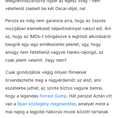
lélegzetvisszafojtva figyel az egész világ - nem
véletlenül zsebelt be két Oscar-díjat, na!
Persze ez még nem garancia arra, hogy az összes
mozijában kiemelkedő teljesítménnyel rukkol elő. Ám
az, hogy az IMDb-t böngészve a legtöbb alkotásáról
beugrik egy-egy emlékezetes jelenet, úgy, hogy
amúgy nem feltétlenül vagyok Hanks-rajongó, az
csak jelent valamit. Vagy nem?
Csak gondoljátok végig milyen filmekkel
örvendeztette meg a nagyérdeműt: az első, ami
eszetekbe juthat, az szinte biztos vagyok benne,
hogy a legendás
Forrest Gump
. Hát persze! Aztán ott
van a
Ryan közlegény megmentése
, amelyet mind a
mai napig a legjobb háborús mozik között tartanak