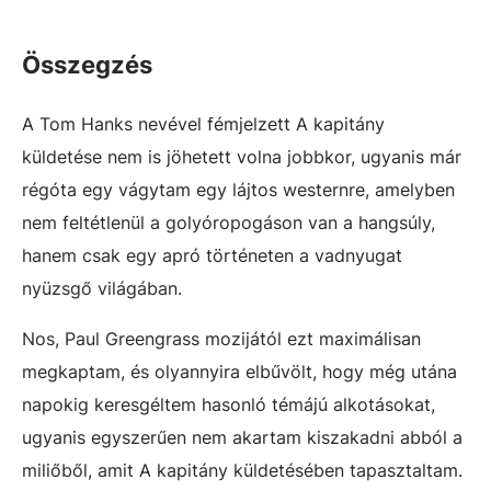
Összegzés
A Tom Hanks nevével fémjelzett A kapitány
küldetése nem is jöhetett volna jobbkor, ugyanis már
régóta egy vágytam egy lájtos westernre, amelyben
nem feltétlenül a golyóropogáson van a hangsúly,
hanem csak egy apró történeten a vadnyugat
nyüzsgő világában.
Nos, Paul Greengrass mozijától ezt maximálisan
megkaptam, és olyannyira elbűvölt, hogy még utána
napokig keresgéltem hasonló témájú alkotásokat,
ugyanis egyszerűen nem akartam kiszakadni abból a
miliőből, amit A kapitány küldetésében tapasztaltam.