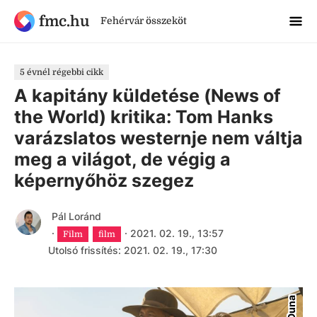
fmc.hu
Fehérvár összeköt
5 évnél régebbi cikk
A kapitány küldetése (News of
the World) kritika: Tom Hanks
varázslatos westernje nem váltja
meg a világot, de végig a
képernyőhöz szegez
Pál Loránd
·
·
2021. 02. 19., 13:57
Film
film
Utolsó frissítés: 2021. 02. 19., 17:30