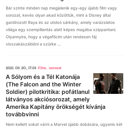
Bár szinte minden nap megjelenik egy-egy újabb film vagy
sorozat, kevés olyan akad közöttük, mint a Disney által
gardírozott Raya és az utolsó sárkány, amely varázslatos
világa egy szempillantás alatt képes magába szippantani.
Olyannyira, hogy a végefőcím után rendesen fáj
visszakászálódni a szürke ...
2021. 03. 20., 17:58
Film
,
sorozat
A Sólyom és a Tél Katonája
(The Falcon and the Winter
Soldier) pilotkritika: pofátlanul
látványos akciósorozat, amely
Amerika Kapitány örökségét kívánja
továbbvinni
Nem kellett sokat várni a Marvel újabb dobására, ugyanis két