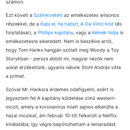
számon.
Ezt követi a
Számkivetett
az emlékezetes wilsonos
részekkel, de a
Kapj el, ha tudsz!
,
A Da-Vinci kód
(és
folytatásai), a
Phillips kapitány
, vagy a
Kémek hídja
is
emlékezetesre sikeredett. Nem is beszélve arról,
hogy Tom Hanks hangján szólalt meg Woody a Toy
Storykban - persze ebből mi, magyar nézők nem
sokat érzékeltünk, ugyanis nálunk Stohl András vitte
a prímet.
Szóval Mr. Hanksra érdemes odafigyelni, ezért is
jegyeztem fel A kapitány küldetése című western-
mozit, amely a koronavírus miatt sajnos elkerülte a
hazai mozikat, ám február 10-től felkerült a Netflix
kínálatába, így végre bepótolhattam a lemaradást.