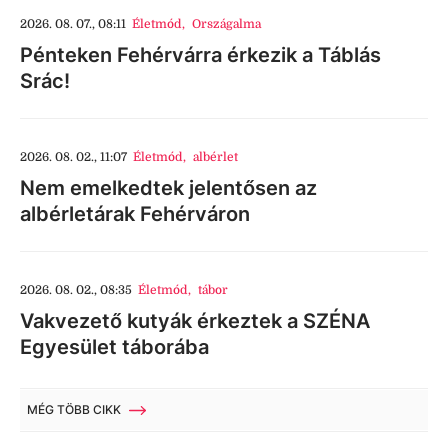
2026. 08. 07., 08:11
Életmód
,
Országalma
Pénteken Fehérvárra érkezik a Táblás
Srác!
2026. 08. 02., 11:07
Életmód
,
albérlet
Nem emelkedtek jelentősen az
albérletárak Fehérváron
2026. 08. 02., 08:35
Életmód
,
tábor
Vakvezető kutyák érkeztek a SZÉNA
Egyesület táborába
MÉG TÖBB CIKK