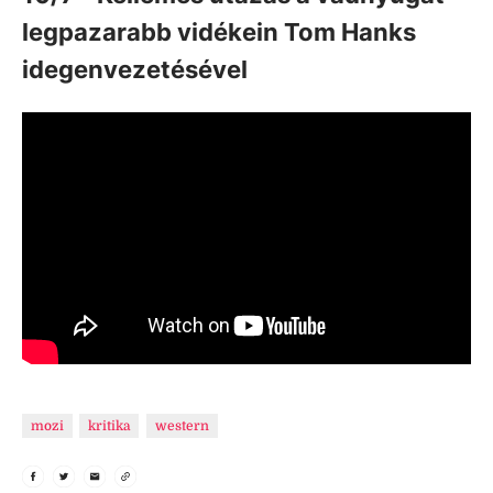
legpazarabb vidékein Tom Hanks
idegenvezetésével
mozi
kritika
western