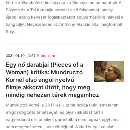
héttel a WandaVízió fináléja után a Disney+-on bemutatták A
Sólyom és a Tél Katonája sorozat első felvonását, amely
újabb, eddig keveset foglalkoztatott szuperhősökre helyezi a
hangsúlyt. Nevezetesen az Anthony Mackie által megformált
Sóly...
2021. 01. 10., 12:57
Film
,
film
Egy nő darabjai (Pieces of a
Woman) kritika: Mundruczó
Kornél első angol nyelvű
filmje akkorát ütött, hogy még
mindig nehezen térek magamhoz
Mundruczó Kornél a 2017-es Jupiter holdja után ismételten
megcsillogtatta tehetségét, és olyan alkotást tárt a
nagyérdemű elé, amelyet garantáltan nem fognak egyhamar
sem megemészteni, sem elfelejteni. A Netflix égisze alatt