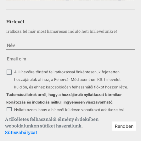
Hírlevél
Iratkozz fel már most hamarosan induló heti hírlevelünkre!
✓
A Hírlevélre történő feliratkozással önkéntesen, kifejezetten
hozzájárulok ahhoz, a Fehérvár Médiacentrum Kft. hírlevelet
küldjön, és ehhez kapcsolódóan felhasználói fiókot hozzon létre.
Tudomásul bírok arról, hogy a hozzájáruló nyilatkozat bármikor
korlátozás és indokolás nélkül, ingyenesen visszavonható.
✓
Nyilatkozom, hogy a hírlevél küldésre vonatkozó
adatkezelési
tájékoztatót
megismertem.
A tökéletes felhasználói élmény érdekében
weboldalunkon sütiket használunk.
Rendben
Feliratkozás
Sütiszabályzat