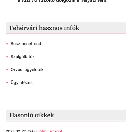
a tűz! 70 tűzoltó dolgozik a helyszínen!
Fehérvári hasznos infók
•
Buszmenetrend
•
Szolgáltatók
•
Orvosi ügyeletek
•
Ügyintézés
Hasonló cikkek
2021. 02. 27., 17:06
Film
,
sorozat