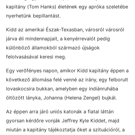
kapitány (Tom Hanks) életének egy apróka szeletébe
nyerhetünk bepillantást.
Kidd az amerikai Észak-Texasban, városról városról
járva éli mindennapjait, a kenyérrevalót pedig
különböző államokból származó újságok
felolvasásával keresi meg.
Egy verőfényes napon, amikor Kidd kapitány éppen a
következő állomása felé venné az irány, egy felborult
lovaskocsira bukkan, amelyben egy indiánruhába
öltözött lányka, Johanna (Helena Zengel) bujkál.
Az éppen arra járó uniós katonák a fiatal láttán
gyorsan kérdőre vonják Jeffrey Kyle Kiddet, majd
miután a kapitány tájékoztatja őket a szituációról, a