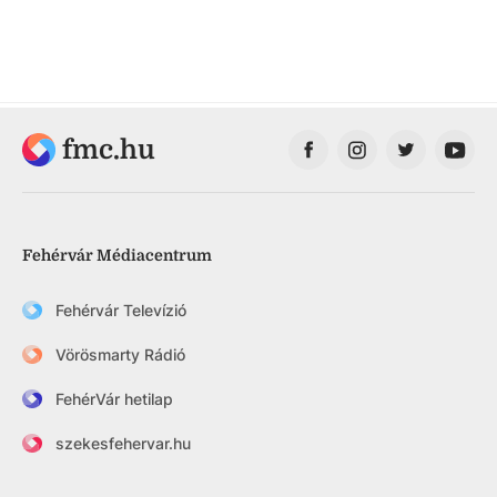
fmc.hu
Fehérvár Médiacentrum
Fehérvár Televízió
Vörösmarty Rádió
FehérVár hetilap
szekesfehervar.hu