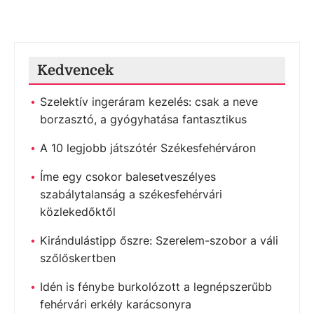
Kedvencek
Szelektív ingeráram kezelés: csak a neve
borzasztó, a gyógyhatása fantasztikus
A 10 legjobb játszótér Székesfehérváron
Íme egy csokor balesetveszélyes
szabálytalanság a székesfehérvári
közlekedőktől
Kirándulástipp őszre: Szerelem-szobor a váli
szőlőskertben
Idén is fénybe burkolózott a legnépszerűbb
fehérvári erkély karácsonyra