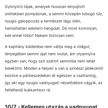
Gyönyörű tájak, amelyek hosszan elnyújtott
snittekben pompáznak, a semmi közepén lobogó tűz,
nyugis galoppozás a természet lágy ölén,
hamisítatlan western-hangulat. De most komolyan,
kell ennél több? Nekem biztosan nem.
A kapitány küldetése nem váltja meg a világot,
lényegében semmi újat nem mutat, ám olyannyira
egyben van, hogy szó szerint semmibe nem lehet
belekötni. Minden a helyen a van a színészi játékoktól
kezdve a párbeszédeken át egészen a csattanóig,
így aki egy nyugis vadnyugati nézelődésre vágyik, az
feltétlenül kukkantson rá.
10/7 - Kellemes utazás a vadnyugat