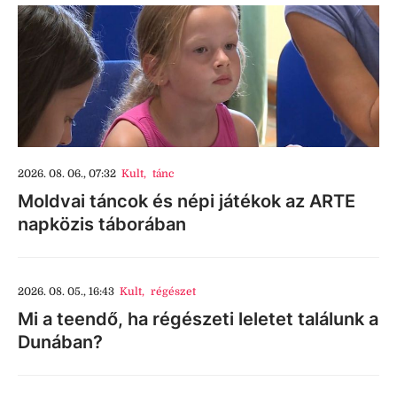
2026. 08. 06., 07:32
Kult
,
tánc
Moldvai táncok és népi játékok az ARTE
napközis táborában
2026. 08. 05., 16:43
Kult
,
régészet
Mi a teendő, ha régészeti leletet találunk a
Dunában?