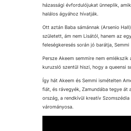
házassági évfordulójukat ünneplik, amik
halálos ágyához hívatják.
Ott aztán Baba sámánnak (Arsenio Hall)
született, ám nem Lisától, hanem az egy 
feleségkeresés során jó barátja, Semmi (
Persze Akeem semmire nem emlékszik az 
kuruzsló szentül hiszi, hogy a queensi 
Így hát Akeem és Semmi ismételten Ame
fiát, és rávegyék, Zamundába tegye át
ország, a rendkívül kreatív Szomszédia 
várományosa.