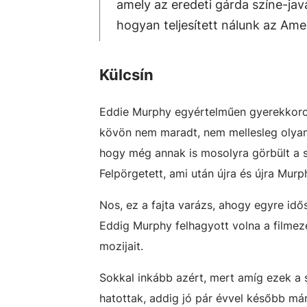
amely az eredeti gárda színe-ja
hogyan teljesített nálunk az Ame
Külcsín
Eddie Murphy egyértelműen gyerekkorom 
kövön nem maradt, nem mellesleg olyan 
hogy még annak is mosolyra görbült a 
Felpörgetett, ami után újra és újra Murp
Nos, ez a fajta varázs, ahogy egyre idős
Eddig Murphy felhagyott volna a filmezé
mozijait.
Sokkal inkább azért, mert amíg ezek a 
hatottak, addig jó pár évvel később már