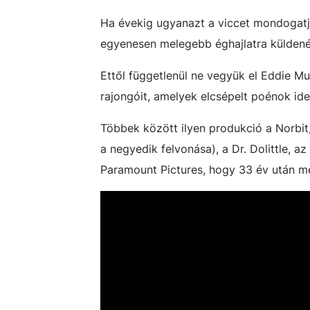
Ha évekig ugyanazt a viccet mondogatj
egyenesen melegebb éghajlatra külden
Ettől függetlenül ne vegyük el Eddie M
rajongóit, amelyek elcsépelt poénok id
Többek között ilyen produkció a Norbit,
a negyedik felvonása), a Dr. Dolittle, a
Paramount Pictures, hogy 33 év után m