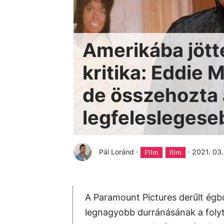
Amerikába jöt
kritika: Eddie
de összehozta 
legfeleslegeseb
Pál Loránd
·
·
2021. 03.
Film
film
A Paramount Pictures derűlt égbő
legnagyobb durránásának a folyt