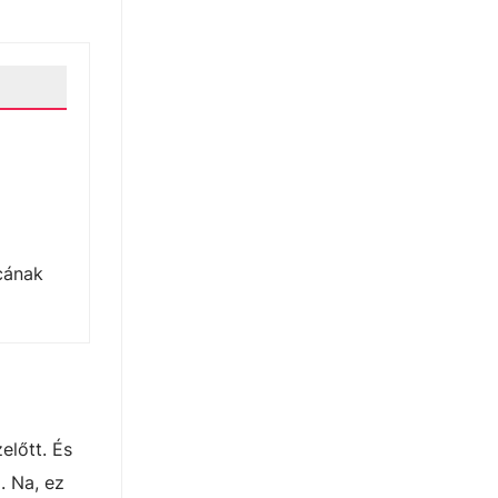
rcának
előtt. És
. Na, ez