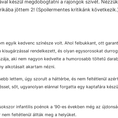
vával készül megdobogtatni a rajongok szívét. Nézzük
rikába jöttem 2! (Spoilermentes kritikánk következik.
egyik kedvenc színésze volt. Ahol felbukkant, ott garant
kisugárzással rendelkezett, és olyan egysorosokat durrogt
szája, aki nem nagyon kedvelte a humorosabb töltetű dara
hy alkotásait akartam nézni.
ebb lettem, úgy szorult a háttérbe, és nem feltétlenül azér
ssel, sőt, ugyanolyan elánnal forgatta egy kaptafára készü
sokszor infantilis poénok a ‘90-es években még az újdonsá
 nem feltétlenül állták meg a helyüket.