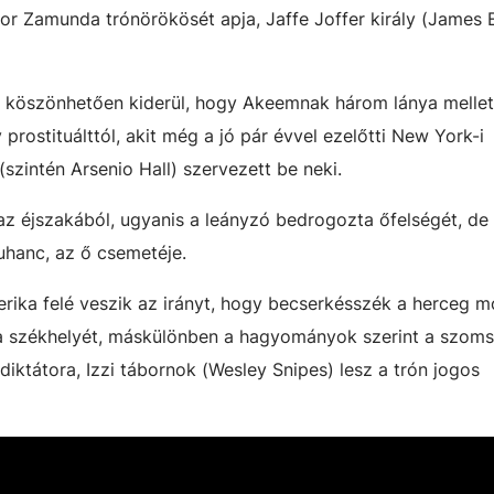
or Zamunda trónörökösét apja, Jaffe Joffer király (James 
 köszönhetően kiderül, hogy Akeemnak három lánya mellett
prostituálttól, akit még a jó pár évvel ezelőtti New York-i
szintén Arsenio Hall) szervezett be neki.
éjszakából, ugyanis a leányzó bedrogozta őfelségét, de a
suhanc, az ő csemetéje.
rika felé veszik az irányt, hogy becserkésszék a herceg 
 a székhelyét, máskülönben a hagyományok szerint a szom
diktátora, Izzi tábornok (Wesley Snipes) lesz a trón jogos