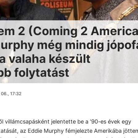
tem 2 (Coming 2 America
 Murphy még mindig jópof
a valaha készült
b folytatást
 06., 17:32
l villámcsapásként jelentette be a ‘90-es évek egy
atását, az Eddie Murphy fémjelezte Amerikába jötte