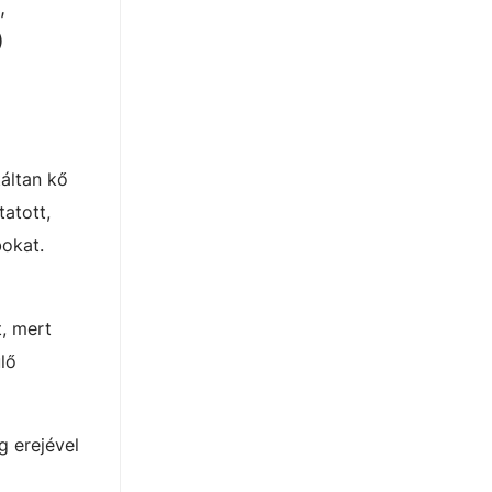
,
)
áltan kő
atott,
bokat.
t, mert
lő
g erejével