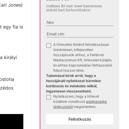
Earl Jones)
Iratkozz fel már most hamarosan
induló heti hírlevelünkre!
 egy fia is
A Hírlevélre történő feliratkozással
✓
önkéntesen, kifejezetten
hozzájárulok ahhoz, a Fehérvár
 királyi
Médiacentrum Kft. hírlevelet küldjön,
és ehhez kapcsolódóan felhasználói
fiókot hozzon létre.
Tudomásul bírok arról, hogy a
mostoha
hozzájáruló nyilatkozat bármikor
korlátozás és indokolás nélkül,
szédos
ingyenesen visszavonható.
Nyilatkozom, hogy a hírlevél
✓
küldésre vonatkozó
adatkezelési
tájékoztatót
megismertem.
Feliratkozás