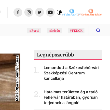
C
Fehérvár-TV
Vörösmarty Rádió
#Forgi
#hőség
#FEDOK
Legnépszerűbb
Mafab/Paramount Pictures
Lemondott a Székesfehérvári
1
.
Szakképzési Centrum
kancellárja
Hatalmas területen ég a tarló
2
.
Fehérvár határában, gyorsan
terjednek a lángok!