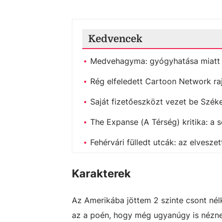
Kedvencek
Medvehagyma: gyógyhatása miatt b
Rég elfeledett Cartoon Network raj
Saját fizetőeszközt vezet be Székes
The Expanse (A Térség) kritika: a s
Fehérvári fülledt utcák: az elves
Karakterek
Az Amerikába jöttem 2 szinte csont nélk
az a poén, hogy még ugyanúgy is néznek