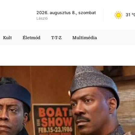
2026. augusztus 8., szombat
31
 °
László
Kult
Életmód
T-T-Z
Multimédia