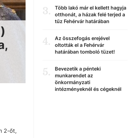
Több lakó már el kellett hagyja
3
.
otthonát, a házak felé terjed a
tűz Fehérvár határában
)
Az összefogás erejével
4
.
a,
oltották el a Fehérvár
határában tomboló tüzet!
Bevezetik a pénteki
5
.
munkarendet az
önkormányzati
intézményeknél és cégeknél
m 2-őt,