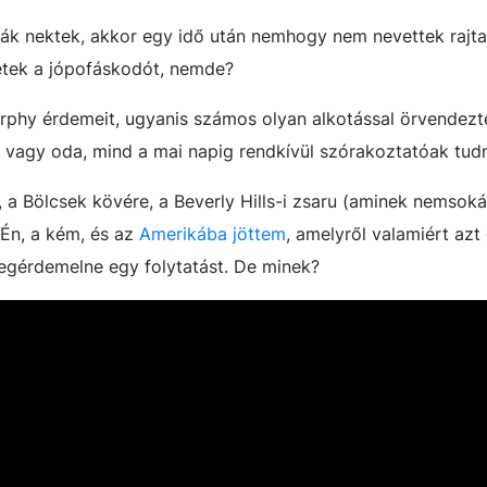
ák nektek, akkor egy idő után nemhogy nem nevettek rajt
étek a jópofáskodót, nemde?
urphy érdemeit, ugyanis számos olyan alkotással örvendez
e vagy oda, mind a mai napig rendkívül szórakoztatóak tudn
 a Bölcsek kövére, a Beverly Hills-i zsaru (aminek nemsoká
z Én, a kém, és az
Amerikába jöttem
, amelyről valamiért azt
egérdemelne egy folytatást. De minek?