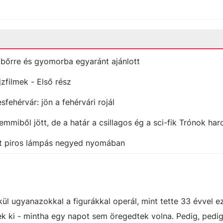
őrre és gyomorba egyaránt ajánlott
zfilmek - Első rész
fehérvár: jön a fehérvári rojál
emmiből jött, de a határ a csillagos ég a sci-fik Trónok ha
zett piros lámpás negyed nyomában
ül ugyanazokkal a figurákkal operál, mint tette 33 évvel ez
 ki - mintha egy napot sem öregedtek volna. Pedig, pedig