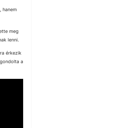
a, hanem
tette meg
ak lenni.
ra érkezik
 gondolta a