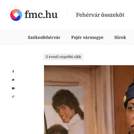
fmc.hu
Fehérvár összeköt
Székesfehérvár
Fejér vármegye
Hírek
5 évnél régebbi cikk