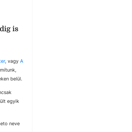
dig is
ter
, vagy
A
ámítunk,
ken belül.
ncsak
ült egyik
Leto neve