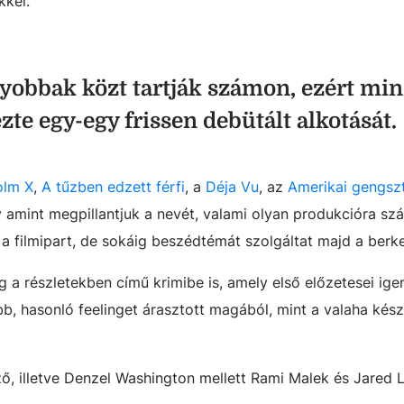
kkel.
obbak közt tartják számon, ezért min
te egy-egy frissen debütált alkotását.
olm X
,
A tűzben edzett férfi
, a
Déja Vu
, az
Amerikai gengsz
 amint megpillantjuk a nevét, valami olyan produkcióra sz
a filmipart, de sokáig beszédtémát szolgáltat majd a berke
 a részletekben című krimibe is, amely első előzetesei ige
b, hasonló feelinget árasztott magából, mint a valaha kész
, illetve Denzel Washington mellett Rami Malek és Jared 