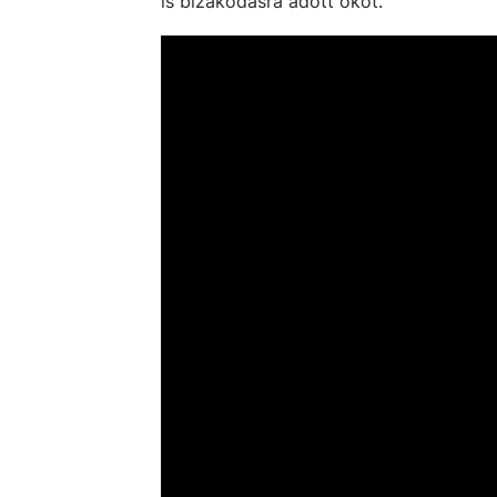
is bizakodásra adott okot.