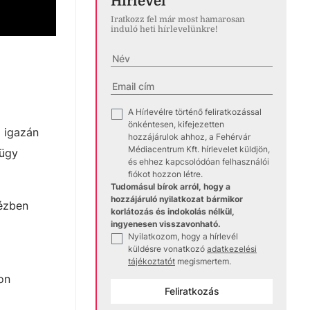
Hírlevél
Iratkozz fel már most hamarosan
induló heti hírlevelünkre!
A Hírlevélre történő feliratkozással
✓
önkéntesen, kifejezetten
m igazán
hozzájárulok ahhoz, a Fehérvár
Médiacentrum Kft. hírlevelet küldjön,
 ügy
és ehhez kapcsolódóan felhasználói
fiókot hozzon létre.
Tudomásul bírok arról, hogy a
hozzájáruló nyilatkozat bármikor
kézben
korlátozás és indokolás nélkül,
ingyenesen visszavonható.
Nyilatkozom, hogy a hírlevél
✓
küldésre vonatkozó
adatkezelési
tájékoztatót
megismertem.
on
Feliratkozás