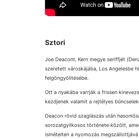
Sztori
Joe Deacont, Kern megye seriffjét (Denz
szeretett városkájába, Los Angelesbe hí
felgöngyölítésébe.
Ott a nyakába varrják a frissen kinevez
kezdjenek valamit a rejtélyes bűncsele
Deacon rövid szaglászás után hasonlósá
sorozatgyilkosos története között, amel
ismételten a nyomozás megszállottjává 