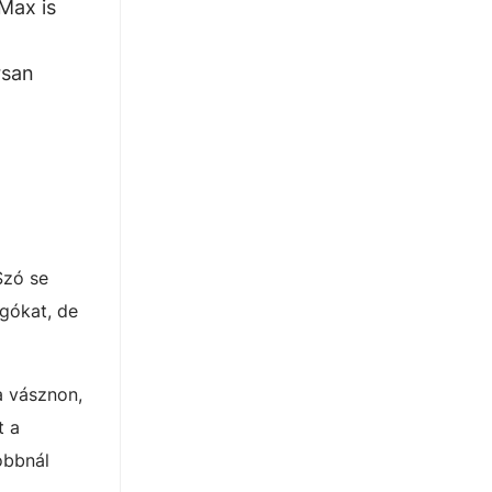
Max is
rsan
Szó se
ngókat, de
a vásznon,
t a
obbnál