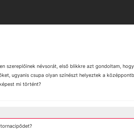
n szereplőinek névsorát, első blikkre azt gondoltam, hogy
ket, ugyanis csupa olyan színészt helyeztek a középpontb
képest mi történt?
tornacipődet?