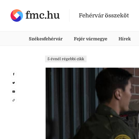
fmc.hu
Fehérvár összeköt
Székesfehérvár
Fejér vármegye
Hírek
5 évnél régebbi cikk