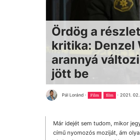
Ördög a részle
kritika: Denze
arannyá változi
jött be
Pál Loránd
·
·
2021. 02. 
Film
film
Már idejét sem tudom, mikor jeg
című nyomozós moziját, ám olya