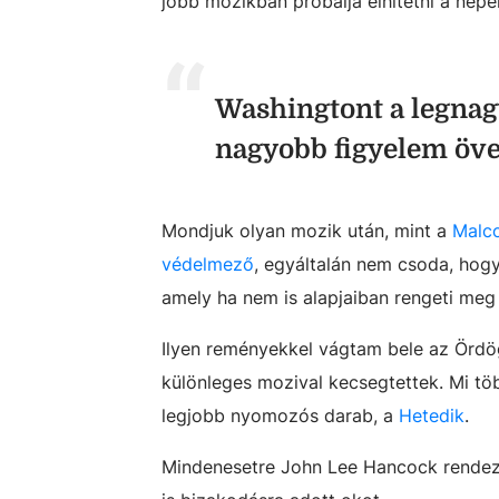
jobb mozikban próbálja elhitetni a népe
Washingtont a legnagy
nagyobb figyelem övez
Mondjuk olyan mozik után, mint a
Malc
védelmező
, egyáltalán nem csoda, hogy
amely ha nem is alapjaiban rengeti meg 
Ilyen reményekkel vágtam bele az Ördög
különleges mozival kecsegtettek. Mi töb
legjobb nyomozós darab, a
Hetedik
.
Mindenesetre John Lee Hancock rendező