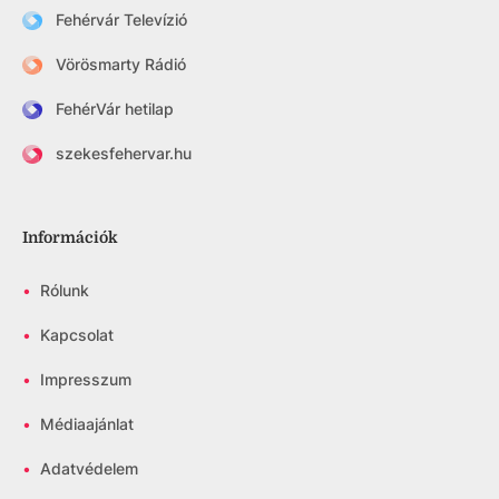
Fehérvár Televízió
Vörösmarty Rádió
FehérVár hetilap
szekesfehervar.hu
Információk
•
Rólunk
•
Kapcsolat
•
Impresszum
•
Médiaajánlat
•
Adatvédelem