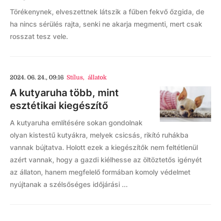
Törékenynek, elveszettnek látszik a fűben fekvő őzgida, de
ha nincs sérülés rajta, senki ne akarja megmenti, mert csak
rosszat tesz vele.
2024. 06. 24., 09:16
Stílus
,
állatok
A kutyaruha több, mint
esztétikai kiegészítő
A kutyaruha említésére sokan gondolnak
olyan kistestű kutyákra, melyek csicsás, rikító ruhákba
vannak bújtatva. Holott ezek a kiegészítők nem feltétlenül
azért vannak, hogy a gazdi kiélhesse az öltöztetős igényét
az állaton, hanem megfelelő formában komoly védelmet
nyújtanak a szélsőséges időjárási ...