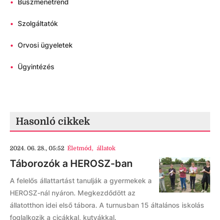
•
Buszmenetrend
•
Szolgáltatók
•
Orvosi ügyeletek
•
Ügyintézés
Hasonló cikkek
2024. 06. 28., 05:52
Életmód
,
állatok
Táborozók a HEROSZ-ban
A felelős állattartást tanulják a gyermekek a
HEROSZ-nál nyáron. Megkezdődött az
állatotthon idei első tábora. A turnusban 15 általános iskolás
foglalkozik a cicákkal, kutyákkal.