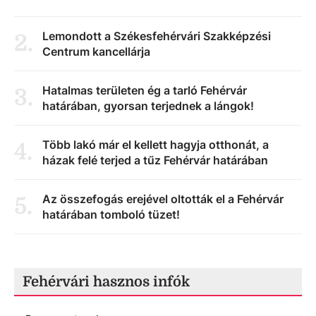
Lemondott a Székesfehérvári Szakképzési
2
.
Centrum kancellárja
Hatalmas területen ég a tarló Fehérvár
3
.
határában, gyorsan terjednek a lángok!
Több lakó már el kellett hagyja otthonát, a
4
.
házak felé terjed a tűz Fehérvár határában
Az összefogás erejével oltották el a Fehérvár
5
.
határában tomboló tüzet!
Fehérvári hasznos infók