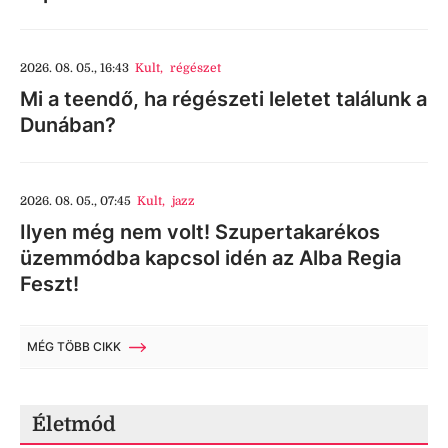
2026. 08. 05., 16:43
Kult
,
régészet
Mi a teendő, ha régészeti leletet találunk a
Dunában?
2026. 08. 05., 07:45
Kult
,
jazz
Ilyen még nem volt! Szupertakarékos
üzemmódba kapcsol idén az Alba Regia
Feszt!
MÉG TÖBB CIKK
Életmód