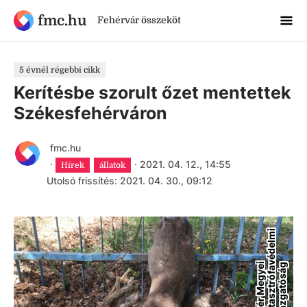
fmc.hu
Fehérvár összeköt
5 évnél régebbi cikk
Kerítésbe szorult őzet mentettek
Székesfehérváron
fmc.hu
·
·
2021. 04. 12., 14:55
Hírek
állatok
Utolsó frissítés: 2021. 04. 30., 09:12
i
F
e
j
é
r
M
e
g
y
e
i
K
a
t
a
s
z
t
r
ó
f
a
v
é
d
e
l
m
I
g
a
z
g
a
t
ó
s
á
g