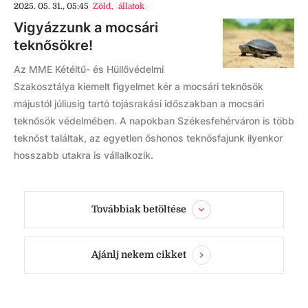
2025. 05. 31., 05:45
Zöld
,
állatok
Vigyázzunk a mocsári
teknősökre!
Az MME Kétéltű- és Hüllővédelmi
Szakosztálya kiemelt figyelmet kér a mocsári teknősök
májustól júliusig tartó tojásrakási időszakban a mocsári
teknősök védelmében. A napokban Székesfehérváron is több
teknőst találtak, az egyetlen őshonos teknősfajunk ilyenkor
hosszabb utakra is vállalkozik.
Továbbiak betöltése
Ajánlj nekem cikket