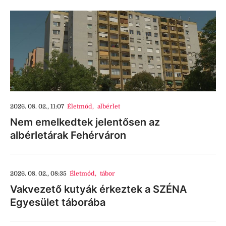
2026. 08. 02., 11:07
Életmód
,
albérlet
Nem emelkedtek jelentősen az
albérletárak Fehérváron
2026. 08. 02., 08:35
Életmód
,
tábor
Vakvezető kutyák érkeztek a SZÉNA
Egyesület táborába