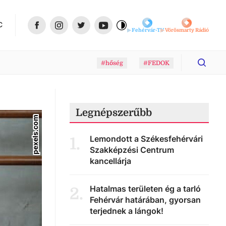
C
Fehérvár-TV
Vörösmarty Rádió
#hőség
#FEDOK
Legnépszerűbb
pexels.com
Lemondott a Székesfehérvári
1
.
Szakképzési Centrum
kancellárja
Hatalmas területen ég a tarló
2
.
Fehérvár határában, gyorsan
terjednek a lángok!