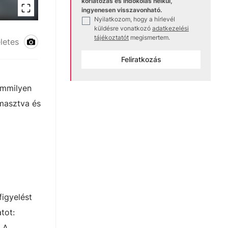
korlátozás és indokolás nélkül,
ingyenesen visszavonható.
Nyilatkozom, hogy a hírlevél
✓
küldésre vonatkozó
adatkezelési
tájékoztatót
megismertem.
letes
Feliratkozás
emmilyen
masztva és
figyelést
tot:
. A