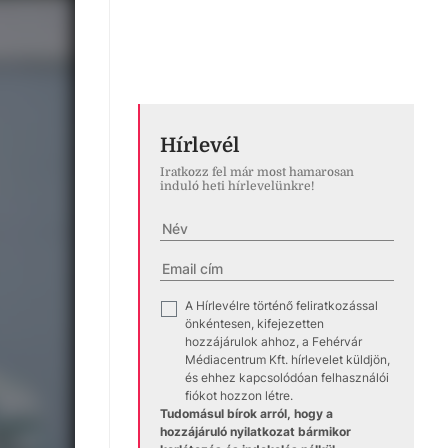
Hírlevél
Iratkozz fel már most hamarosan
induló heti hírlevelünkre!
A Hírlevélre történő feliratkozással
✓
önkéntesen, kifejezetten
hozzájárulok ahhoz, a Fehérvár
Médiacentrum Kft. hírlevelet küldjön,
és ehhez kapcsolódóan felhasználói
fiókot hozzon létre.
Tudomásul bírok arról, hogy a
hozzájáruló nyilatkozat bármikor