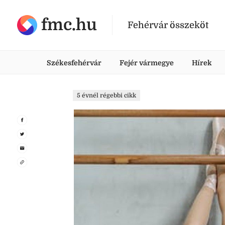
fmc.hu
Fehérvár összeköt
Székesfehérvár
Fejér vármegye
Hírek
5 évnél régebbi cikk