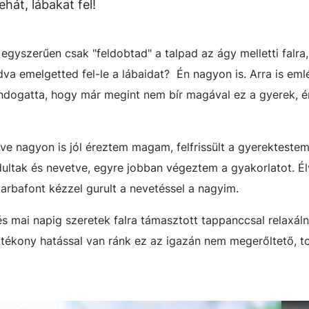
hát, lábakat fel!
gyszerűen csak "feldobtad" a talpad az ágy melletti falra,
a emelgetted fel-le a lábaidat? Én nagyon is. Arra is em
ogatta, hogy már megint nem bír magával ez a gyerek, ér
zve nagyon is jól éreztem magam, felfrissült a gyerekteste
tak és nevetve, egyre jobban végeztem a gyakorlatot. É
rbafont kézzel gurult a nevetéssel a nagyim.
 mai napig szeretek falra támasztott tappanccsal relaxálni
jótékony hatással van ránk ez az igazán nem megerőltető, t