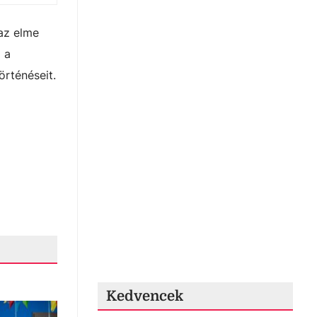
 az elme
 a
örténéseit.
Kedvencek