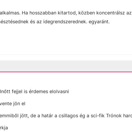
n alkalmas. Ha hosszabban kitartod, közben koncentrálsz az
mésztésednek és az idegrendszerednek. egyaránt.
lnőtt fejjel is érdemes elolvasni
vente jön el
emmiből jött, de a határ a csillagos ég a sci-fik Trónok ha
rkja