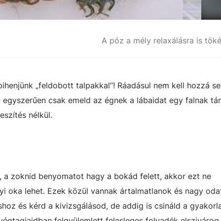
A póz a mély relaxálásra is töké
pihenjünk „feldobott talpakkal”! Ráadásul nem kell hozzá s
 egyszerűen csak emeld az égnek a lábaidat egy falnak tá
szítés nélkül.
a zoknid benyomatot hagy a bokád felett, akkor ezt ne
yi oka lehet. Ezek közül vannak ártalmatlanok és nagy oda
hoz és kérd a kivizsgálásod, de addig is csináld a gyakorla
égtagjaidban felgyülemlett felesleges folyadék elszivárog