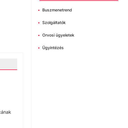
•
Buszmenetrend
•
Szolgáltatók
•
Orvosi ügyeletek
•
Ügyintézés
rcának