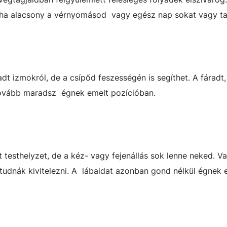
 ha alacsony a vérnyomásod vagy egész nap sokat vagy ta
dt izmokról, de a csípőd feszességén is segíthet. A fáradt,
 tovább maradsz égnek emelt pozícióban.
t testhelyzet, de a kéz- vagy fejenállás sok lenne neked. V
 tudnák kivitelezni. A lábaidat azonban gond nélkül égnek