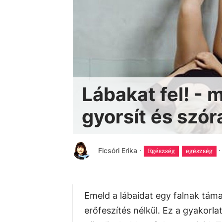
Lábakat fel! -
gyorsít és szór
Ficsóri Erika
·
·
Egészség
egészség
Emeld a lábaidat egy falnak tám
erőfeszítés nélkül. Ez a gyakorlat