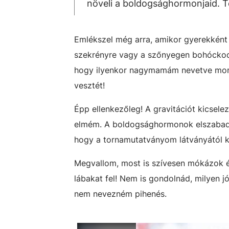
növeli a boldogsághormonjaid. Te
Emlékszel még arra, amikor gyerekként e
szekrényre vagy a szőnyegen bohóckodv
hogy ilyenkor nagymamám nevetve mond
vesztét!
Épp ellenkezőleg! A gravitációt kicsele
elmém. A boldogsághormonok elszabadul
hogy a tornamutatványom látványától ka
Megvallom, most is szívesen mókázok és
lábakat fel! Nem is gondolnád, milyen 
nem nevezném pihenés.