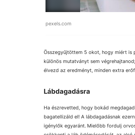
pexels.com
Összegyűjtöttem 5 okot, hogy miért is 
különös mutatványt sem végrehajtanod;
élvezd az eredményt, minden extra erőfe
Lábdagadásra
Ha észrevetted, hogy bokád megdagad, 
bagatellizáld el! A lábdagadásnak ezern
igénylők egyaránt.
Mielőbb fordulj orvos
csökkenti a láb ödémásodását, az alsó v