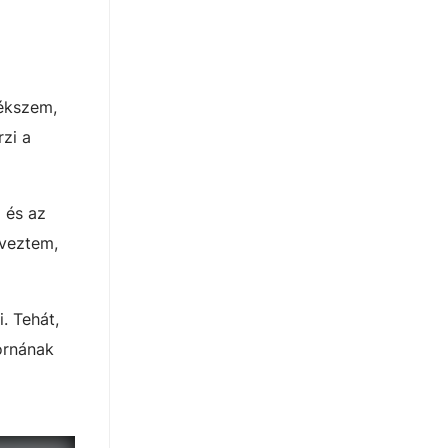
lékszem,
zi a
m és az
lveztem,
. Tehát,
ornának