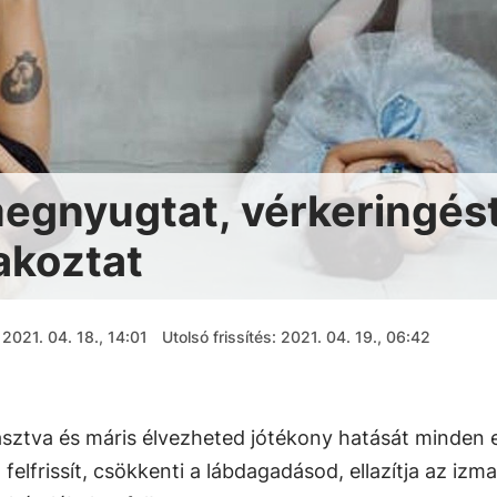
 megnyugtat, vérkeringés
akoztat
2021. 04. 18., 14:01
Utolsó frissítés: 2021. 04. 19., 06:42
asztva és máris élvezheted jótékony hatását minden 
 felfrissít, csökkenti a lábdagadásod, ellazítja az izma