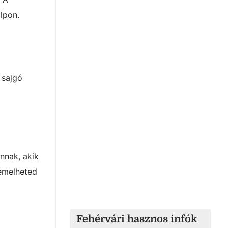
lpon.
 sajgó
annak, akik
 emelheted
Fehérvári hasznos infók