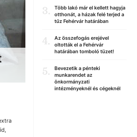
Több lakó már el kellett hagyja
3
.
otthonát, a házak felé terjed a
tűz Fehérvár határában
Az összefogás erejével
4
.
oltották el a Fehérvár
határában tomboló tüzet!
t
Bevezetik a pénteki
5
.
munkarendet az
önkormányzati
intézményeknél és cégeknél
extra
id,