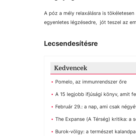
A póz a mély relaxálásra is tökéletese
egyenletes légzésedre, jót teszel az e
Lecsendesítésre
Kedvencek
Pomelo, az immunrendszer őre
A 15 legjobb ifjúsági könyv, amit fe
Február 29.: a nap, ami csak négyé
The Expanse (A Térség) kritika: a s
Burok-völgy: a természet kalandpa