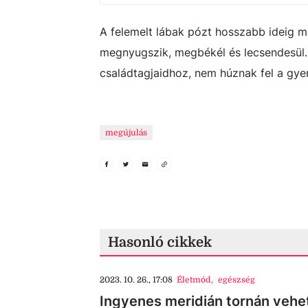
A felemelt lábak pózt hosszabb ideig me
megnyugszik, megbékél és lecsendesül.
családtagjaidhoz, nem húznak fel a gyer
megújulás
Hasonló cikkek
2023. 10. 26., 17:08
Életmód
,
egészség
Ingyenes meridián tornán vehet