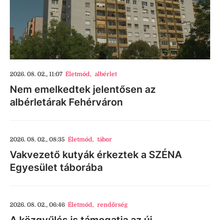
2026. 08. 02., 11:07
Életmód
,
albérlet
Nem emelkedtek jelentősen az
albérletárak Fehérváron
2026. 08. 02., 08:35
Életmód
,
tábor
Vakvezető kutyák érkeztek a SZÉNA
Egyesület táborába
2026. 08. 02., 06:46
Életmód
,
rendőrség