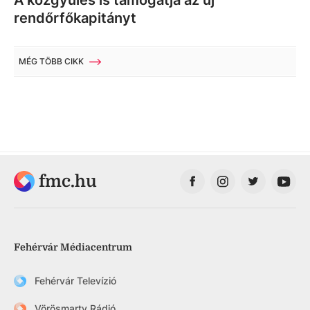
A közgyűlés is támogatja az új
rendőrfőkapitányt
MÉG TÖBB CIKK
fmc.hu
Fehérvár Médiacentrum
Fehérvár Televízió
Vörösmarty Rádió