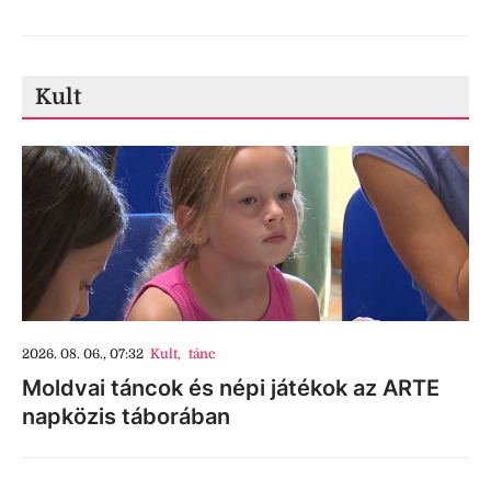
Kult
2026. 08. 06., 07:32
Kult
,
tánc
Moldvai táncok és népi játékok az ARTE
napközis táborában