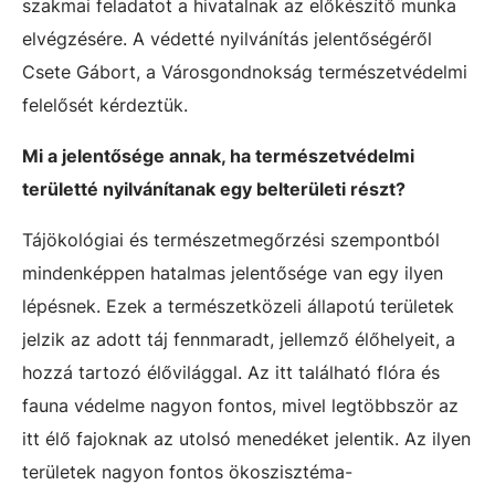
szakmai feladatot a hivatalnak az előkészítő munka
elvégzésére. A védetté nyilvánítás jelentőségéről
Csete Gábort, a Városgondnokság természetvédelmi
felelősét kérdeztük.
Mi a jelentősége annak, ha természetvédelmi
területté nyilvánítanak egy belterületi részt?
Tájökológiai és természetmegőrzési szempontból
mindenképpen hatalmas jelentősége van egy ilyen
lépésnek. Ezek a természetközeli állapotú területek
jelzik az adott táj fennmaradt, jellemző élőhelyeit, a
hozzá tartozó élővilággal. Az itt található flóra és
fauna védelme nagyon fontos, mivel legtöbbször az
itt élő fajoknak az utolsó menedéket jelentik. Az ilyen
területek nagyon fontos ökoszisztéma-