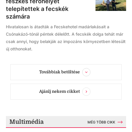
fészkes férőhelyet
telepítettek a fecskék
számára
Hivatalosan is átadták a Fecskehotel madárlakásait a
Csónakázó-tónál péntek délelőtt. A fecskék dolga tehát már
csak annyi, hogy belakják az impozáns környezetben létesült
új otthonokat.
Továbbiak betöltése
Ajánlj nekem cikket
Multimédia
MÉG TÖBB CIKK