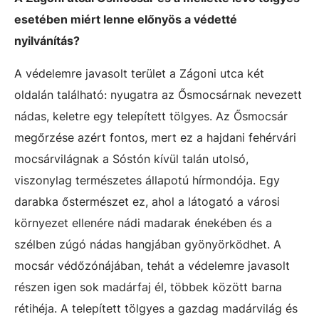
esetében miért lenne előnyös a védetté
nyilvánítás?
A védelemre javasolt terület a Zágoni utca két
oldalán található: nyugatra az Ősmocsárnak nevezett
nádas, keletre egy telepített tölgyes. Az Ősmocsár
megőrzése azért fontos, mert ez a hajdani fehérvári
mocsárvilágnak a Sóstón kívül talán utolsó,
viszonylag természetes állapotú hírmondója. Egy
darabka őstermészet ez, ahol a látogató a városi
környezet ellenére nádi madarak énekében és a
szélben zúgó nádas hangjában gyönyörködhet. A
mocsár védőzónájában, tehát a védelemre javasolt
részen igen sok madárfaj él, többek között barna
rétihéja. A telepített tölgyes a gazdag madárvilág és