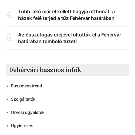
Több lakó már el kellett hagyja otthonát, a
4
.
házak felé terjed a tűz Fehérvár határában
Az összefogás erejével oltották el a Fehérvár
5
.
határában tomboló tüzet!
Fehérvári hasznos infók
•
Buszmenetrend
•
Szolgáltatók
•
Orvosi ügyeletek
•
Ügyintézés