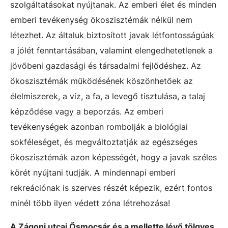
szolgáltatásokat nyújtanak. Az emberi élet és minden
emberi tevékenység ökoszisztémák nélkül nem
létezhet. Az általuk biztosított javak létfontosságúak
a jólét fenntartásában, valamint elengedhetetlenek a
jövőbeni gazdasági és társadalmi fejlődéshez. Az
ökoszisztémák működésének köszönhetőek az
élelmiszerek, a víz, a fa, a levegő tisztulása, a talaj
képződése vagy a beporzás. Az emberi
tevékenységek azonban rombolják a biológiai
sokféleséget, és megváltoztatják az egészséges
ökoszisztémák azon képességét, hogy a javak széles
körét nyújtani tudják. A mindennapi emberi
rekreációnak is szerves részét képezik, ezért fontos
minél több ilyen védett zóna létrehozása!
A Zágoni utcai Ősmocsár és a mellette lévő tölgyes