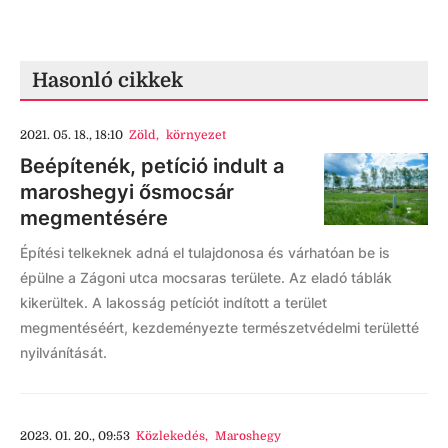
Hasonló cikkek
2021. 05. 18., 18:10
Zöld
,
környezet
Beépítenék, petíció indult a
maroshegyi ősmocsár
megmentésére
Építési telkeknek adná el tulajdonosa és várhatóan be is
épülne a Zágoni utca mocsaras területe. Az eladó táblák
kikerültek. A lakosság petíciót indított a terület
megmentéséért, kezdeményezte természetvédelmi területté
nyilvánítását.
2023. 01. 20., 09:53
Közlekedés
,
Maroshegy