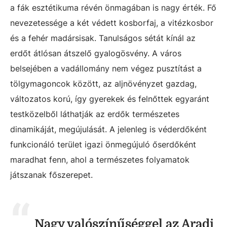
a fák esztétikuma révén önmagában is nagy érték. Fő
nevezetessége a két védett kosborfaj, a vitézkosbor
és a fehér madársisak. Tanulságos sétát kínál az
erdőt átlósan átszelő gyalogösvény. A város
belsejében a vadállomány nem végez pusztítást a
tölgymagoncok között, az aljnövényzet gazdag,
változatos korú, így gyerekek és felnőttek egyaránt
testközelből láthatják az erdők természetes
dinamikáját, megújulását. A jelenleg is véderdőként
funkcionáló terület igazi önmegújuló őserdőként
maradhat fenn, ahol a természetes folyamatok
játszanak főszerepet.
Nagy valószínűséggel az Aradi