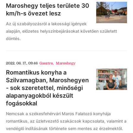
Maroshegy teljes területe 30
km/h-s övezet lesz
Az új szabályozásról a lakossági igények
alapján, előzetes helyszínbejárásokat követően született
döntés.
2022. 06. 17., 09:46
Gasztro
,
Maroshegy
Romantikus konyha a
Szilvamagban, Maroshegyen
- sok szeretettel, minőségi
alapanyagokból készült
fogásokkal
Nemcsak a székesfehérvári Maros Falatozó konyhája
romantikus, az üzletvezető szakácsok kapcsolata, valamint a
vendéglő indításának története sem mentes az érzelmektől.