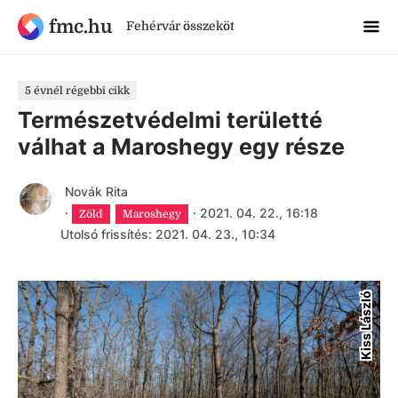
fmc.hu
Fehérvár összeköt
5 évnél régebbi cikk
Természetvédelmi területté
válhat a Maroshegy egy része
Novák Rita
·
·
2021. 04. 22., 16:18
Zöld
Maroshegy
Utolsó frissítés: 2021. 04. 23., 10:34
Kiss László