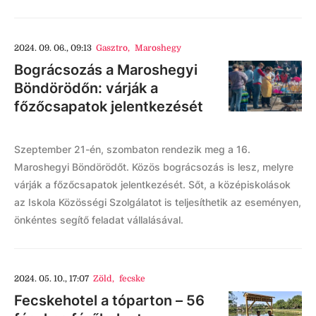
2024. 09. 06., 09:13
Gasztro
,
Maroshegy
Bográcsozás a Maroshegyi
Böndörödőn: várják a
főzőcsapatok jelentkezését
Szeptember 21-én, szombaton rendezik meg a 16.
Maroshegyi Böndörödőt. Közös bográcsozás is lesz, melyre
várják a főzőcsapatok jelentkezését. Sőt, a középiskolások
az Iskola Közösségi Szolgálatot is teljesíthetik az eseményen,
önkéntes segítő feladat vállalásával.
2024. 05. 10., 17:07
Zöld
,
fecske
Fecskehotel a tóparton – 56