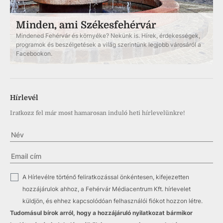
Minden, ami Székesfehérvár
Mindened Fehérvár és környéke? Nekünk is. Hírek, érdekességek,
programok és beszélgetések a világ szerintünk legjobb városáról a
Facebookon.
Hírlevél
Iratkozz fel már most hamarosan induló heti hírlevelünkre!
✓
A Hírlevélre történő feliratkozással önkéntesen, kifejezetten
hozzájárulok ahhoz, a Fehérvár Médiacentrum Kft. hírlevelet
küldjön, és ehhez kapcsolódóan felhasználói fiókot hozzon létre.
Tudomásul bírok arról, hogy a hozzájáruló nyilatkozat bármikor