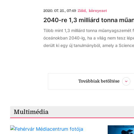
2020. 07. 25., 07:49
Zöld
,
környezet
2040-re 1,3 milliárd tonna mű
Több mint 1,3 milliárd tonna műanyagszemét f
óceánokban 2040-ig, ha a világ nem tesz lé
derült ki egy új tanulmányból, amely a Scienc
Továbbiak betöltése
Multimédia