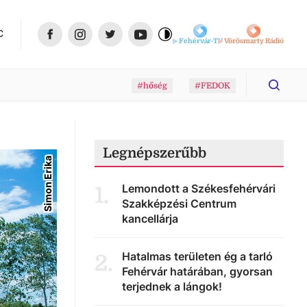
C
Fehérvár-TV
Vörösmarty Rádió
#hőség
#FEDOK
Legnépszerűbb
Simon Erika
Lemondott a Székesfehérvári
1
.
Szakképzési Centrum
kancellárja
Hatalmas területen ég a tarló
2
.
Fehérvár határában, gyorsan
terjednek a lángok!