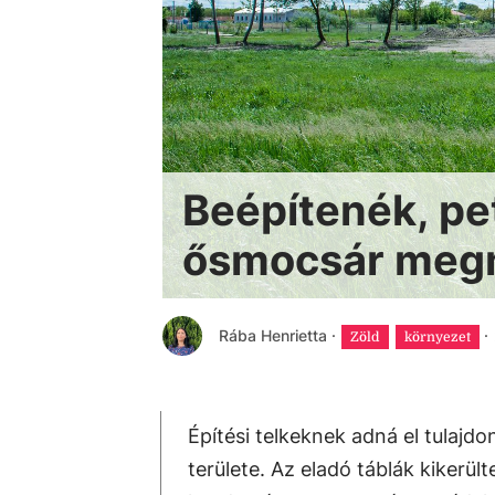
Beépítenék, pet
ősmocsár meg
Rába Henrietta
·
·
Zöld
környezet
Építési telkeknek adná el tulajd
területe. Az eladó táblák kikerül