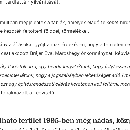
területté nyilvánítását.
últban megjelentek a táblák, amelyek eladó telkeket hird
lkezdték feltölteni földdel, törmelékkel.
ny aláírásokat gyűjt annak érdekében, hogy a területen ne
csatlakozott Brájer Éva, Maroshegy önkormányzati képvisel
ályát kértük arra, egy beadvánnyal éltünk, hogy folytassan
i szemmel látunk, hogy a jogszabályban lehetőséget adó 1 m
 ezt egy építésrendészeti eljárás keretében kell feltárni, mer
 fogalmazott a képviselő.
lható terület 1995-ben még nádas, köz