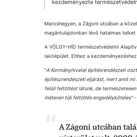
kezdeményezte természetvédelmi 
Maroshegyen, a Zágoni utcában a közelm
magántulajdonban lévő hatalmas telket e
A VÖLGY-HÍD természetvédelmi Alapítvá
lakóépület. Ehhez a kezdeményezéshez 
"
A Kormányhivatal építésrendészeti oszt
építészrendészeti eljárást, mert amit m
felüli feltöltést látunk, de természetesen
méteren túli feltöltés engedélyköteles"
-
A Zágoni utcában talá