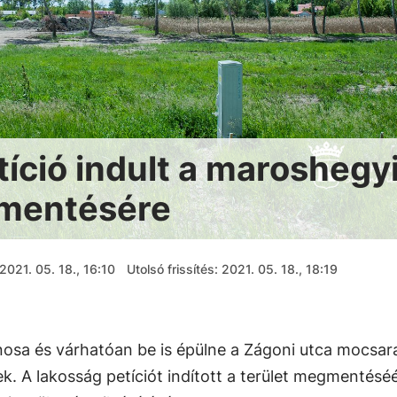
íció indult a maroshegy
mentésére
2021. 05. 18., 16:10
Utolsó frissítés: 2021. 05. 18., 18:19
onosa és várhatóan be is épülne a Zágoni utca mocsar
tek. A lakosság petíciót indított a terület megmentéséé