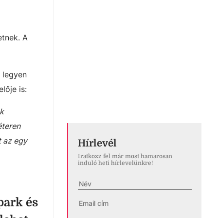
etnek. A
 legyen
ője is:
ak
éteren
t az egy
Hírlevél
Iratkozz fel már most hamarosan
induló heti hírlevelünkre!
park és