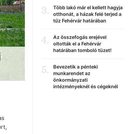
Több lakó már el kellett hagyja
3
.
otthonát, a házak felé terjed a
tűz Fehérvár határában
Az összefogás erejével
4
.
oltották el a Fehérvár
határában tomboló tüzet!
i
Bevezetik a pénteki
5
.
munkarendet az
önkormányzati
intézményeknél és cégeknél
as
rt,