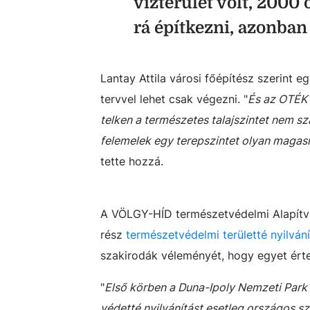
vízterület volt, 2000 
rá építkezni, azonban 
Lantay Attila városi főépítész szerint 
tervvel lehet csak végezni. "
És az OTÉK 
telken a természetes talajszintet nem s
felemelek egy terepszintet olyan magas
tette hozzá.
A VÖLGY-HÍD természetvédelmi Alapítv
rész
természetvédelmi területté nyilvání
szakirodák véleményét, hogy egyet érte
"
Első körben a Duna-Ipoly Nemzeti Park
védetté nyilvánítást esetleg országos szi