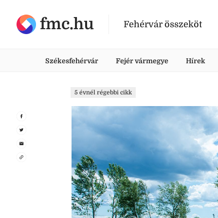
fmc.hu
Fehérvár összeköt
Székesfehérvár
Fejér vármegye
Hírek
5 évnél régebbi cikk