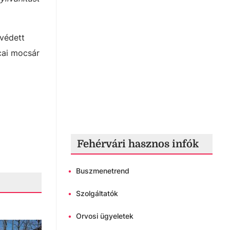
 védett
cai mocsár
Fehérvári hasznos infók
•
Buszmenetrend
•
Szolgáltatók
•
Orvosi ügyeletek