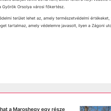
 Györök Orsolya városi főkertész.
delmi terület lehet az, amely természetvédelmi értékeket,
get tartalmaz, amely védelemre javasolt, ilyen a Zágoni ut
lhat a Maroshegy egy része