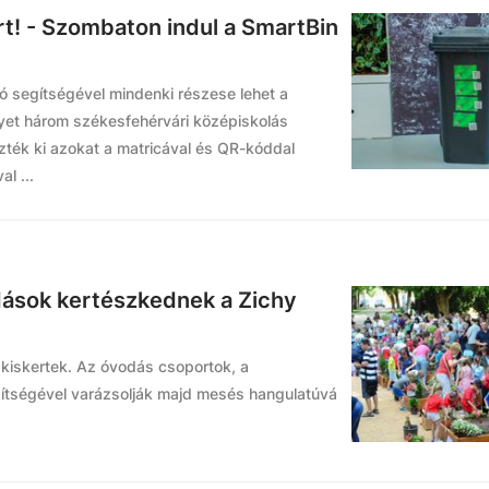
rt! - Szombaton indul a SmartBin
ó segítségével mindenki részese lehet a
yet három székesfehérvári középiskolás
ezték ki azokat a matricával és QR-kóddal
l ...
dások kertészkednek a Zichy
 kiskertek. Az óvodás csoportok, a
ítségével varázsolják majd mesés hangulatúvá