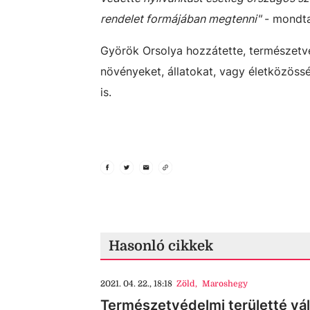
rendelet formájában megtenni"
- mondta
Györök Orsolya hozzátette, természetvé
növényeket, állatokat, vagy életközössé
is.
Hasonló cikkek
2021. 04. 22., 18:18
Zöld
,
Maroshegy
Természetvédelmi területté vá