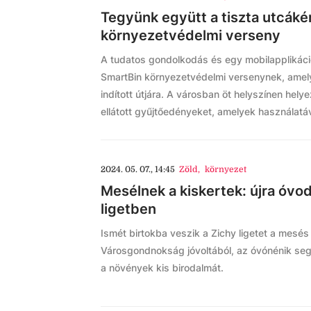
Tegyünk együtt a tiszta utcáké
környezetvédelmi verseny
A tudatos gondolkodás és egy mobilapplikáci
SmartBin környezetvédelmi versenynek, amel
indított útjára. A városban öt helyszínen hely
ellátott gyűjtőedényeket, amelyek használatáva
2024. 05. 07., 14:45
Zöld
,
környezet
Mesélnek a kiskertek: újra óvo
ligetben
Ismét birtokba veszik a Zichy ligetet a mesés
Városgondnokság jóvoltából, az óvónénik seg
a növények kis birodalmát.