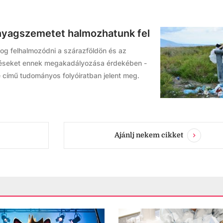
anyagszemetet halmozhatunk fel
og felhalmozódni a szárazföldön és az
péseket ennek megakadályozása érdekében -
e című tudományos folyóiratban jelent meg.
Ajánlj nekem cikket