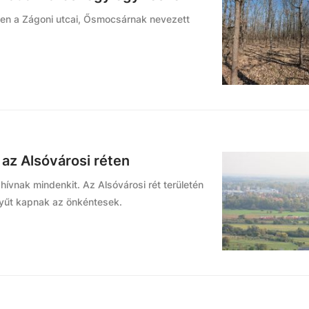
yen a Zágoni utcai, Ősmocsárnak nevezett
z Alsóvárosi réten
 hívnak mindenkit. Az Alsóvárosi rét területén
tyűt kapnak az önkéntesek.