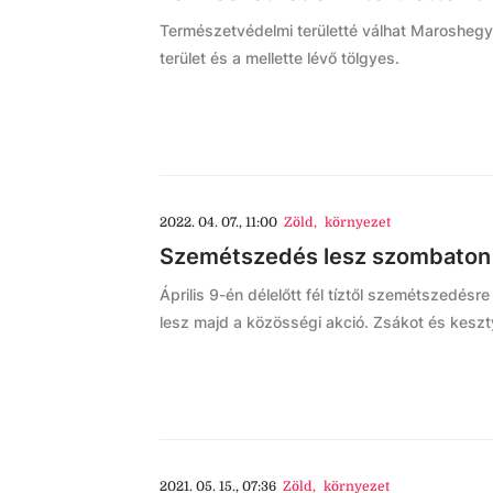
Természetvédelmi területté válhat Marosheg
terület és a mellette lévő tölgyes.
2022. 04. 07., 11:00
Zöld
,
környezet
Szemétszedés lesz szombaton a
Április 9-én délelőtt fél tíztől szemétszedésre
lesz majd a közösségi akció. Zsákot és kesz
2021. 05. 15., 07:36
Zöld
,
környezet