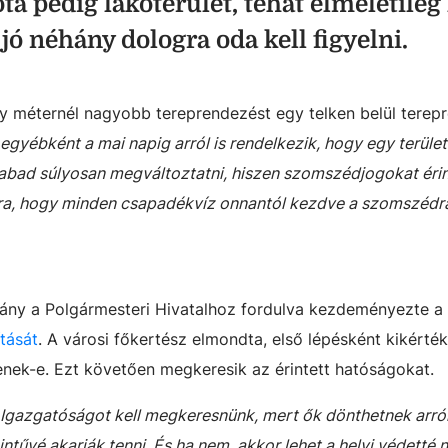
óta pedig lakóterület, tehát elméletileg
jó néhány dologra oda kell figyelni.
egy méternél nagyobb tereprendezést egy telken belül terep
egyébként a mai napig arról is rendelkezik, hogy egy terület
zabad súlyosan megváltoztatni, hiszen szomszédjogokat érin
ra, hogy minden csapadékvíz onnantól kezdve a szomszédra 
ány a Polgármesteri Hivatalhoz fordulva kezdeményezte a
tását
. A városi főkertész elmondta, első lépésként kikérték
nek-e. Ezt követően megkeresik az érintett hatóságokat.
 Igazgatóságot kell megkeresnünk, mert ők dönthetnek arról
ntűvé akarják tenni. És ha nem, akkor lehet a helyi védetté n