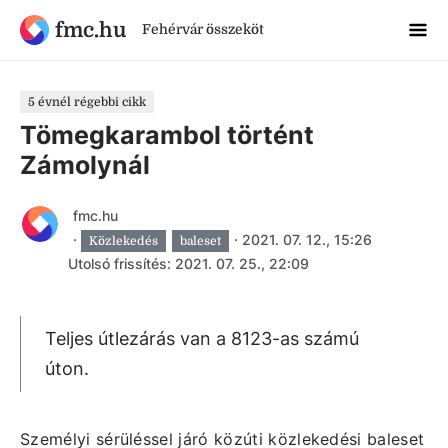
fmc.hu
Fehérvár összeköt
5 évnél régebbi cikk
Tömegkarambol történt
Zámolynál
fmc.hu
·
·
2021. 07. 12., 15:26
Közlekedés
baleset
Utolsó frissítés: 2021. 07. 25., 22:09
Teljes útlezárás van a 8123-as számú
úton.
Személyi sérüléssel járó közúti közlekedési baleset