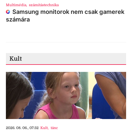
Multimédia
,
számítástechnika
Samsung monitorok nem csak gamerek
számára
Kult
2026. 08. 06., 07:32
Kult
,
tánc