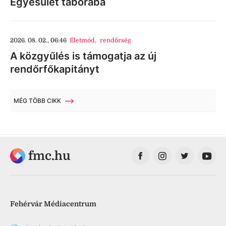
Egyesület táborába
2026. 08. 02., 06:46
Életmód
,
rendőrség
A közgyűlés is támogatja az új
rendőrfőkapitányt
MÉG TÖBB CIKK
fmc.hu
Fehérvár Médiacentrum