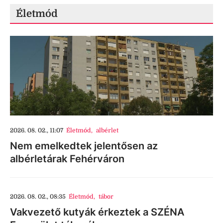
Életmód
2026. 08. 02., 11:07
Életmód
,
albérlet
Nem emelkedtek jelentősen az
albérletárak Fehérváron
2026. 08. 02., 08:35
Életmód
,
tábor
Vakvezető kutyák érkeztek a SZÉNA