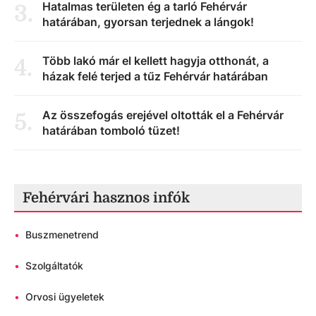
Hatalmas területen ég a tarló Fehérvár
3
.
határában, gyorsan terjednek a lángok!
Több lakó már el kellett hagyja otthonát, a
4
.
házak felé terjed a tűz Fehérvár határában
Az összefogás erejével oltották el a Fehérvár
5
.
határában tomboló tüzet!
Fehérvári hasznos infók
•
Buszmenetrend
•
Szolgáltatók
•
Orvosi ügyeletek