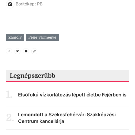
Borítókép: PB
Zámoly
Fejér vármegye
Legnépszerűbb
1
.
Elsőfokú vízkorlátozás lépett életbe Fejérben is
Lemondott a Székesfehérvári Szakképzési
2
.
Centrum kancellárja