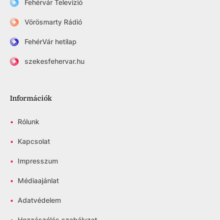
Fehérvár Televízió
Vörösmarty Rádió
FehérVár hetilap
szekesfehervar.hu
Információk
•
Rólunk
•
Kapcsolat
•
Impresszum
•
Médiaajánlat
•
Adatvédelem
•
Hozzászólás szabályzat