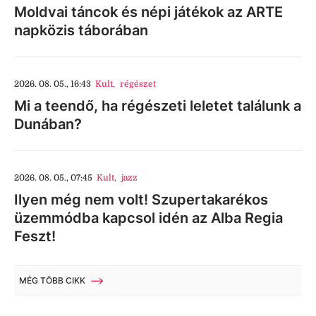
Moldvai táncok és népi játékok az ARTE
napközis táborában
2026. 08. 05., 16:43
Kult
,
régészet
Mi a teendő, ha régészeti leletet találunk a
Dunában?
2026. 08. 05., 07:45
Kult
,
jazz
Ilyen még nem volt! Szupertakarékos
üzemmódba kapcsol idén az Alba Regia
Feszt!
MÉG TÖBB CIKK