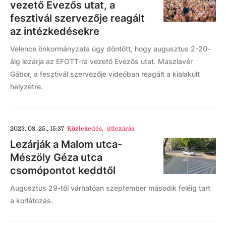
vezető Evezős utat, a
fesztivál szervezője reagált
az intézkedésekre
Velence önkormányzata úgy döntött, hogy augusztus 2-20-
áig lezárja az EFOTT-ra vezető Evezős utat. Maszlavér
Gábor, a fesztivál szervezője videóban reagált a kialakult
helyzetre.
2023. 08. 25., 15:37
Közlekedés
,
útlezárás
Lezárják a Malom utca-
Mészöly Géza utca
csomópontot keddtől
Augusztus 29-től várhatóan szeptember második feléig tart
a korlátozás.