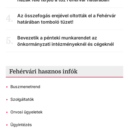
Az összefogás erejével oltották el a Fehérvár
4
.
határában tomboló tüzet!
Bevezetik a pénteki munkarendet az
5
.
önkormányzati intézményeknél és cégeknél
Fehérvári hasznos infók
•
Buszmenetrend
•
Szolgáltatók
•
Orvosi ügyeletek
•
Ügyintézés