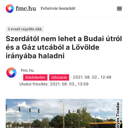
fmc.hu
Fehérvár összeköt
5 évnél régebbi cikk
Szerdától nem lehet a Budai útról
és a Gáz utcából a Lövölde
irányába haladni
fmc.hu
·
·
2021. 08. 02., 12:48
Közlekedés
útlezárás
Utolsó frissítés: 2021. 08. 03., 13:59
Körtvélyes Tivadar