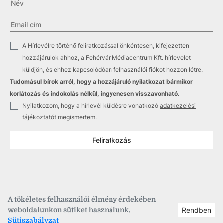
✓
A Hírlevélre történő feliratkozással önkéntesen, kifejezetten
hozzájárulok ahhoz, a Fehérvár Médiacentrum Kft. hírlevelet
küldjön, és ehhez kapcsolódóan felhasználói fiókot hozzon létre.
Tudomásul bírok arról, hogy a hozzájáruló nyilatkozat bármikor
korlátozás és indokolás nélkül, ingyenesen visszavonható.
✓
Nyilatkozom, hogy a hírlevél küldésre vonatkozó
adatkezelési
tájékoztatót
megismertem.
Feliratkozás
A tökéletes felhasználói élmény érdekében
weboldalunkon sütiket használunk.
Rendben
Copyright © 2021
–2026
Fehérvár Médiacentrum, fmc.hu
Sütiszabályzat