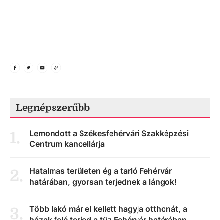
Legnépszerűbb
Lemondott a Székesfehérvári Szakképzési
1
.
Centrum kancellárja
Hatalmas területen ég a tarló Fehérvár
2
.
határában, gyorsan terjednek a lángok!
Több lakó már el kellett hagyja otthonát, a
3
.
házak felé terjed a tűz Fehérvár határában