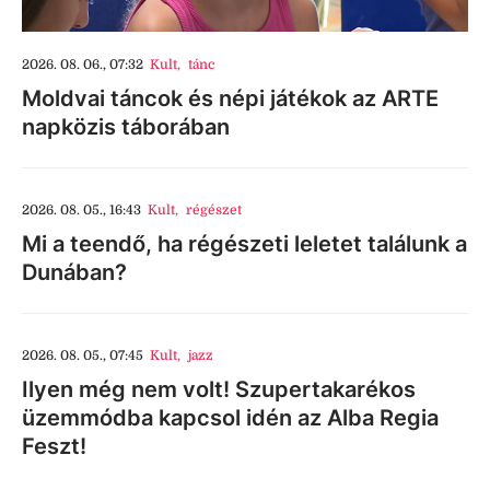
2026. 08. 06., 07:32
Kult
,
tánc
Moldvai táncok és népi játékok az ARTE
napközis táborában
2026. 08. 05., 16:43
Kult
,
régészet
Mi a teendő, ha régészeti leletet találunk a
Dunában?
2026. 08. 05., 07:45
Kult
,
jazz
Ilyen még nem volt! Szupertakarékos
üzemmódba kapcsol idén az Alba Regia
Feszt!