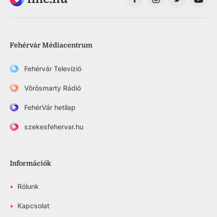
Fehérvár Médiacentrum
Fehérvár Televízió
Vörösmarty Rádió
FehérVár hetilap
szekesfehervar.hu
Információk
•
Rólunk
•
Kapcsolat