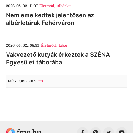
2026. 08. 02., 11:07
Életmód
,
albérlet
Nem emelkedtek jelentősen az
albérletárak Fehérváron
2026. 08. 02., 08:35
Életmód
,
tábor
Vakvezető kutyák érkeztek a SZÉNA
Egyesület táborába
MÉG TÖBB CIKK
fmc.hu