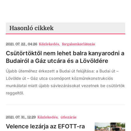
Hasonló cikkek
2021. 07. 22., 04:26
Közlekedés
,
forgalomkorlátozás
Csütörtöktől nem lehet balra kanyarodni a
Budairól a Gáz utcára és a Lövöldére
Újabb üteméhez érkezett a Budai út felújítása: a Budai út –
Lövölde út – Gáz utca csomópont közműrekonstrukciós
munkálatai miatt újabb sávlezárásokat vezetnek be csütörtök
reggeltől.
2021. 07. 31., 12:29
Közlekedés
,
útlezárás
Velence lezárja az EFOTT-ra