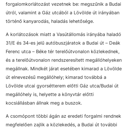
forgalomkorlátozást vezetnek be: megszűnik a Budai
útról, valamint a Gáz utcából a Lövölde út irányában
történő kanyarodás, haladás lehetősége.
A korlátozások miatt a Vasútállomás irányába haladó
31/E és 34-es jelű autóbuszjáratok a Budai út – Deák
Ferenc utca – Béke tér terelőútvonalon közlekednek,
és a terelőútvonalon rendszeresített megállóhelyeken
megállnak. Mindkét járat esetében kimarad a Lövölde
út elnevezésű megállóhely; kimarad továbbá a
Lövölde utcai gyorsétterem előtti Gáz utca/Budai út
megállóhely is, helyette a könyvtár előtti
kocsiállásban állnak meg a buszok.
A csomópont többi ágán az eredeti forgalmi rendnek
megfelelően zajlik a közlekedés, a Budai út további