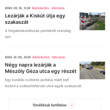
2023. 03. 16., 11:48
Közlekedés
,
útlezárás
Lezárják a Kiskút útja egy
szakaszát
A forgalomkorlátozás péntektől szerdáig
tart.
2024. 12. 02., 16:25
Közlekedés
,
útlezárás
Négy napra lezárják a
Mészöly Géza utca egy részét
Egy korábbi csőtörés javítása miatt kell
lezárni a székesfehérvári utca egyik szakaszát.
Továbbiak betöltése