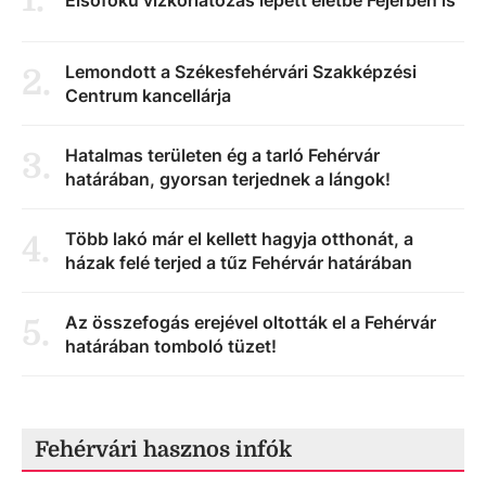
Elsőfokú vízkorlátozás lépett életbe Fejérben is
Lemondott a Székesfehérvári Szakképzési
2
.
Centrum kancellárja
Hatalmas területen ég a tarló Fehérvár
3
.
határában, gyorsan terjednek a lángok!
Több lakó már el kellett hagyja otthonát, a
4
.
házak felé terjed a tűz Fehérvár határában
Az összefogás erejével oltották el a Fehérvár
5
.
határában tomboló tüzet!
Fehérvári hasznos infók