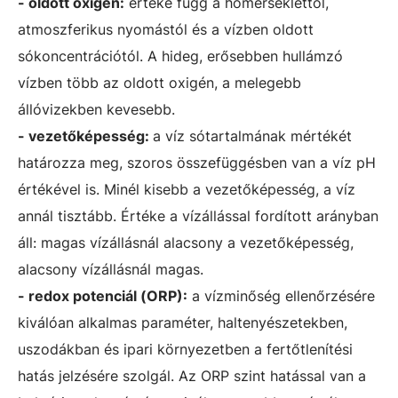
- oldott oxigén:
értéke függ a hőmérséklettől,
atmoszferikus nyomástól és a vízben oldott
sókoncentrációtól. A hideg, erősebben hullámzó
vízben több az oldott oxigén, a melegebb
állóvizekben kevesebb.
- vezetőképesség:
a víz sótartalmának mértékét
határozza meg, szoros összefüggésben van a víz pH
értékével is. Minél kisebb a vezetőképesség, a víz
annál tisztább. Értéke a vízállással fordított arányban
áll: magas vízállásnál alacsony a vezetőképesség,
alacsony vízállásnál magas.
- redox potenciál (ORP):
a vízminőség ellenőrzésére
kiválóan alkalmas paraméter, haltenyészetekben,
uszodákban és ipari környezetben a fertőtlenítési
hatás jelzésére szolgál. Az ORP szint hatással van a