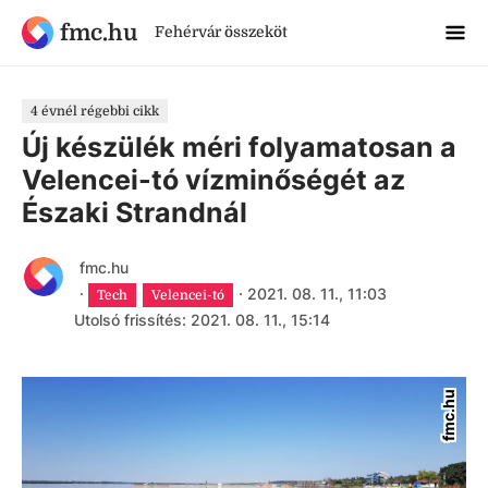
fmc.hu
Fehérvár összeköt
4 évnél régebbi cikk
Új készülék méri folyamatosan a
Velencei-tó vízminőségét az
Északi Strandnál
fmc.hu
·
·
2021. 08. 11., 11:03
Tech
Velencei-tó
Utolsó frissítés: 2021. 08. 11., 15:14
fmc.hu