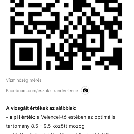
Vízminőség mérés
Faceboom.com/eszakistrandvelence
A vizsgált értékek az alábbiak:
- a pH érték:
a Velencei-tó estében az optimális
tartomány 8.5 – 9.5 között mozog