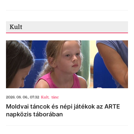
Kult
2026. 08. 06., 07:32
Kult
,
tánc
Moldvai táncok és népi játékok az ARTE
napközis táborában