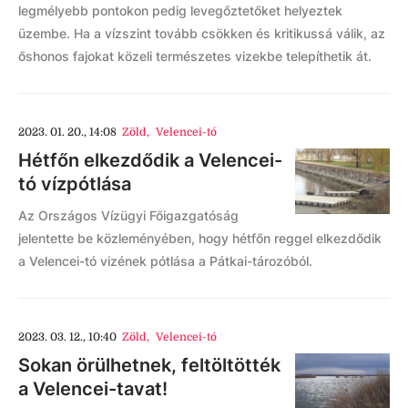
legmélyebb pontokon pedig levegőztetőket helyeztek
üzembe. Ha a vízszint tovább csökken és kritikussá válik, az
őshonos fajokat közeli természetes vizekbe telepíthetik át.
2023. 01. 20., 14:08
Zöld
,
Velencei-tó
Hétfőn elkezdődik a Velencei-
tó vízpótlása
Az Országos Vízügyi Főigazgatóság
jelentette be közleményében, hogy hétfőn reggel elkezdődik
a Velencei-tó vizének pótlása a Pátkai-tározóból.
2023. 03. 12., 10:40
Zöld
,
Velencei-tó
Sokan örülhetnek, feltöltötték
a Velencei-tavat!