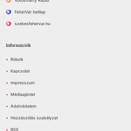
Vörösmarty Rádió
FehérVár hetilap
szekesfehervar.hu
Információk
•
Rólunk
•
Kapcsolat
•
Impresszum
•
Médiaajánlat
•
Adatvédelem
•
Hozzászólás szabályzat
•
RSS