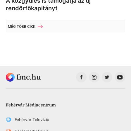
A közgyűlés is támogatja az új
rendőrfőkapitányt
MÉG TÖBB CIKK
fmc.hu
Fehérvár Médiacentrum
Fehérvár Televízió