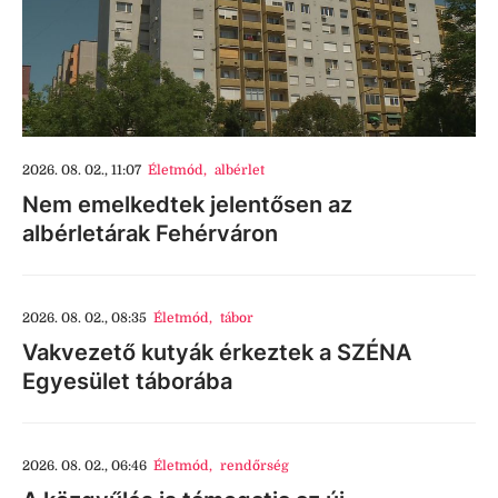
2026. 08. 02., 11:07
Életmód
,
albérlet
Nem emelkedtek jelentősen az
albérletárak Fehérváron
2026. 08. 02., 08:35
Életmód
,
tábor
Vakvezető kutyák érkeztek a SZÉNA
Egyesület táborába
2026. 08. 02., 06:46
Életmód
,
rendőrség