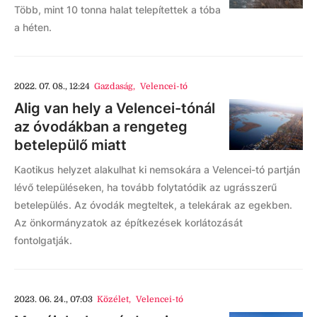
Több, mint 10 tonna halat telepítettek a tóba
a héten.
2022. 07. 08., 12:24
Gazdaság
,
Velencei-tó
Alig van hely a Velencei-tónál
az óvodákban a rengeteg
betelepülő miatt
Kaotikus helyzet alakulhat ki nemsokára a Velencei-tó partján
lévő településeken, ha tovább folytatódik az ugrásszerű
betelepülés. Az óvodák megteltek, a telekárak az egekben.
Az önkormányzatok az építkezések korlátozását
fontolgatják.
2023. 06. 24., 07:03
Közélet
,
Velencei-tó