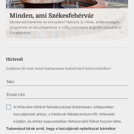
Minden, ami Székesfehérvár
Mindened Fehérvár és környéke? Nekünk is. Hírek, érdekességek,
programok és beszélgetések a világ szerintünk legjobb városáról a
Facebookon.
Hírlevél
Iratkozz fel már most hamarosan induló heti hírlevelünkre!
✓
A Hírlevélre történő feliratkozással önkéntesen, kifejezetten
hozzájárulok ahhoz, a Fehérvár Médiacentrum Kft. hírlevelet
küldjön, és ehhez kapcsolódóan felhasználói fiókot hozzon létre.
Tudomásul bírok arról, hogy a hozzájáruló nyilatkozat bármikor