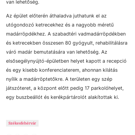
van lehetőség.
Az épület előterén áthaladva juthatunk el az
utógondozó ketrecekhez és a nagyobb méretű
madárröpdékhez. A szabadtéri vadmadárröpdékben
és ketrecekben összesen 80 gyógyult, rehabilitálásra
váró madár bemutatására van lehetőség. Az
elsősegélynyújtó-épületben helyet kapott a recepció
és egy kisebb konferenciaterem, ahonnan kilátás
nyílik a madárröptetőkre. A területen egy szép
játszóteret, a központ előtt pedig 17 parkolóhelyet,
egy buszbeállót és kerékpártárolót alakítottak ki.
Székesfehérvár