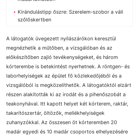
Kirándulástipp őszre: Szerelem-szobor a váli
szőlőskertben
A látogatók üvegezett nyílászárókon keresztül
megnézhetik a műtőben, a vizsgálóban és az
előkészítőben zajló tevékenységeket, és három
kórterembe is betekintést nyerhetnek. A röntgen- és
laborhelyiségek az épület fő közlekedőjéből és a
vizsgálóból is megközelíthetők. A látogatóktól elzárt
részen alakították ki az irodát és a pihenőszobát a
teakonyhával. Itt kapott helyet két kórterem, raktár,
takarítószertár, öltözők, mellékhelyiségek
zuhanyzókkal. Az összesen öt kórteremben 20
madár egyedi és 10 madár csoportos elhelyezésére