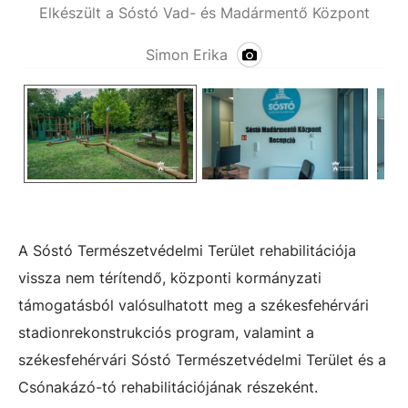
nt
Elkészült a Sóstó Vad- és Madármentő Központ
E
Simon Erika
A Sóstó Természetvédelmi Terület rehabilitációja
vissza nem térítendő, központi kormányzati
támogatásból valósulhatott meg a székesfehérvári
stadionrekonstrukciós program, valamint a
székesfehérvári Sóstó Természetvédelmi Terület és a
Csónakázó-tó rehabilitációjának részeként.