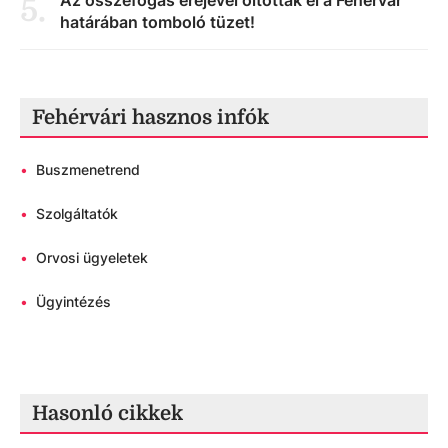
5
.
határában tomboló tüzet!
Fehérvári hasznos infók
•
Buszmenetrend
•
Szolgáltatók
•
Orvosi ügyeletek
•
Ügyintézés
Hasonló cikkek