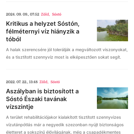
2024. 09. 09., 07:52
Zöld
,
Sóstó
Kritikus a helyzet Sóstón,
félméternyi víz hiányzik a
tóból
A halak szerencsére jól tolerálják a megváltozott viszonyokat,
és a tisztított szennyvíz most is elképesztően sokat segít.
2022. 07. 22., 13:48
Zöld
,
Sóstó
Aszályban is biztosított a
Sóstó Északi tavának
vízszintje
A terület rehabilitációjakor kialakított tisztított szennyvizes
vízutánpótlás már a negyedik szezonban nyújt biztonságos
életteret a sokszínű élővilágának, még a csapadékmentes