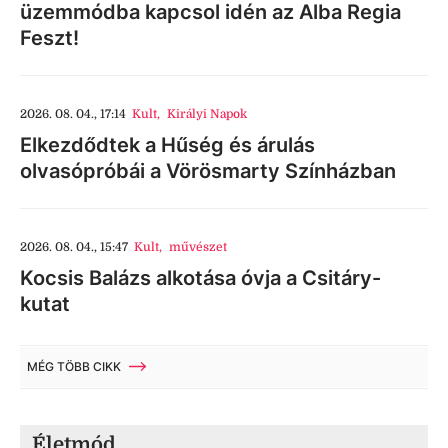
üzemmódba kapcsol idén az Alba Regia
Feszt!
2026. 08. 04., 17:14
Kult
,
Királyi Napok
Elkezdődtek a Hűség és árulás
olvasópróbái a Vörösmarty Színházban
2026. 08. 04., 15:47
Kult
,
művészet
Kocsis Balázs alkotása óvja a Csitáry-
kutat
MÉG TÖBB CIKK
Életmód