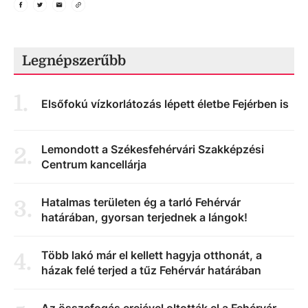
Legnépszerűbb
1
.
Elsőfokú vízkorlátozás lépett életbe Fejérben is
Lemondott a Székesfehérvári Szakképzési
2
.
Centrum kancellárja
Hatalmas területen ég a tarló Fehérvár
3
.
határában, gyorsan terjednek a lángok!
Több lakó már el kellett hagyja otthonát, a
4
.
házak felé terjed a tűz Fehérvár határában
Az összefogás erejével oltották el a Fehérvár