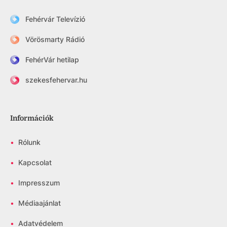
Fehérvár Televízió
Vörösmarty Rádió
FehérVár hetilap
szekesfehervar.hu
Információk
•
Rólunk
•
Kapcsolat
•
Impresszum
•
Médiaajánlat
•
Adatvédelem