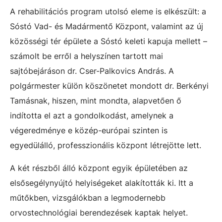
A rehabilitációs program utolsó eleme is elkészült: a
Sóstó Vad- és Madármentő Központ, valamint az új
közösségi tér épülete a Sóstó keleti kapuja mellett –
számolt be erről a helyszínen tartott mai
sajtóbejáráson dr. Cser-Palkovics András. A
polgármester külön köszönetet mondott dr. Berkényi
Tamásnak, hiszen, mint mondta, alapvetően ő
indította el azt a gondolkodást, amelynek a
végeredménye e közép-európai szinten is
egyedülálló, professzionális központ létrejötte lett.
A két részből álló központ egyik épületében az
elsősegélynyújtó helyiségeket alakították ki. Itt a
műtőkben, vizsgálókban a legmodernebb
orvostechnológiai berendezések kaptak helyet.