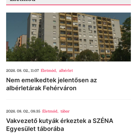
2026. 08. 02., 11:07
Életmód
,
albérlet
Nem emelkedtek jelentősen az
albérletárak Fehérváron
2026. 08. 02., 08:35
Életmód
,
tábor
Vakvezető kutyák érkeztek a SZÉNA
Egyesület táborába