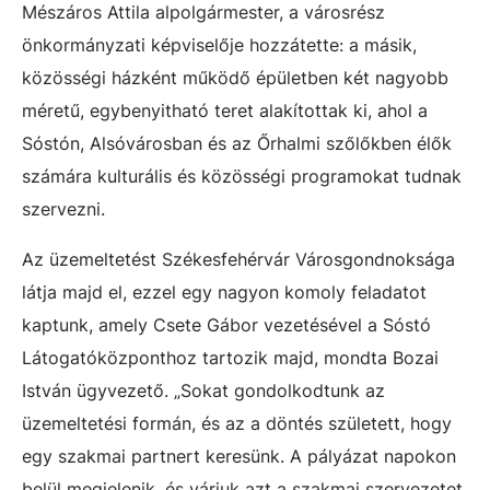
Mészáros Attila alpolgármester, a városrész
önkormányzati képviselője hozzátette: a másik,
közösségi házként működő épületben két nagyobb
méretű, egybenyitható teret alakítottak ki, ahol a
Sóstón, Alsóvárosban és az Őrhalmi szőlőkben élők
számára kulturális és közösségi programokat tudnak
szervezni.
Az üzemeltetést Székesfehérvár Városgondnoksága
látja majd el, ezzel egy nagyon komoly feladatot
kaptunk, amely Csete Gábor vezetésével a Sóstó
Látogatóközponthoz tartozik majd, mondta Bozai
István ügyvezető. „Sokat gondolkodtunk az
üzemeltetési formán, és az a döntés született, hogy
egy szakmai partnert keresünk. A pályázat napokon
belül megjelenik, és várjuk azt a szakmai szervezetet,