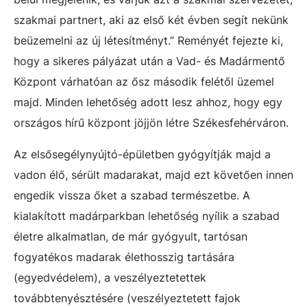
szakmai partnert, aki az első két évben segít nekünk
beüzemelni az új létesítményt.” Reményét fejezte ki,
hogy a sikeres pályázat után a Vad- és Madármentő
Központ várhatóan az ősz második felétől üzemel
majd. Minden lehetőség adott lesz ahhoz, hogy egy
országos hírű központ jöjjön létre Székesfehérváron.
Az elsősegélynyújtó-épületben gyógyítják majd a
vadon élő, sérült madarakat, majd ezt követően innen
engedik vissza őket a szabad természetbe. A
kialakított madárparkban lehetőség nyílik a szabad
életre alkalmatlan, de már gyógyult, tartósan
fogyatékos madarak élethosszig tartására
(egyedvédelem), a veszélyeztetettek
továbbtenyésztésére (veszélyeztetett fajok