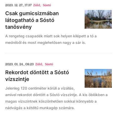
2023. 12. 27., 17:37
Zöld
,
Sóstó
Csak gumicsizmában
látogatható a Sóstó
tanösvény
A rengeteg csapadék miatt sok helyen kilépett a tó a
medréből és most meglehetősen nagy a sár is.
2023. 01. 24., 08:23
Zöld
,
Sóstó
Rekordot döntött a Sóstó
vízszintje
Jelenleg 120 centiméter körüli a vízállás,
amivel rekordot döntött a Sóstó vízszintje. A kis öblökben a
magas vízszintnek köszönhetően sokkal könnyebb a
nádvágás a kétéltű munkagép számára.