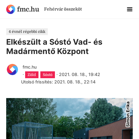
fmc.hu
Fehérvár összeköt
4 évnél régebbi cikk
Elkészült a Sóstó Vad- és
Madármentő Központ
fmc.hu
·
·
2021. 08. 18., 19:42
Zöld
Sóstó
Utolsó frissítés: 2021. 08. 18., 22:14
Simon Erika