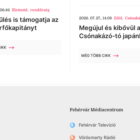
 06:46
Életmód
,
rendőrség
lés is támogatja az
2026. 07. 27., 14:08
Zöld
,
Csónaká
rfőkapitányt
Megújul és kibővül 
Csónakázó-tó japán
IKK
MÉG TÖBB CIKK
Fehérvár Médiacentrum
Fehérvár Televízió
Vörösmarty Rádió