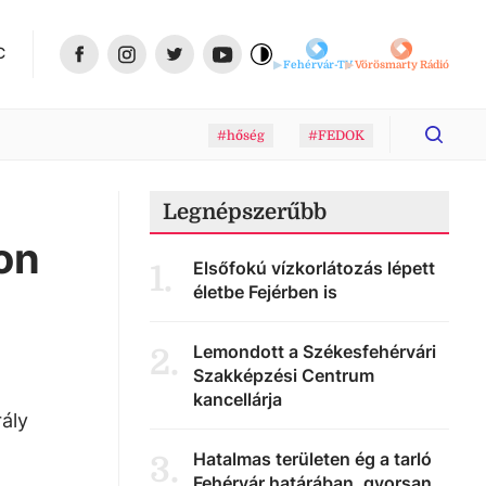
C
Fehérvár-TV
Vörösmarty Rádió
#hőség
#FEDOK
Legnépszerűbb
on
Elsőfokú vízkorlátozás lépett
1
.
életbe Fejérben is
Lemondott a Székesfehérvári
2
.
Szakképzési Centrum
kancellárja
ály
Hatalmas területen ég a tarló
3
.
Fehérvár határában, gyorsan