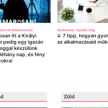
ehérvár Médiacentrum
Multimédia
,
digitális világ
san itt a Királyi
7 tipp, hogyan gyor
i pedig egy igazán
az alkalmazásaid mű
loggal készülünk
Néhány nap, és fény
tokra!
ód
Zöld