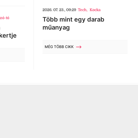
2026. 07. 23., 09:29
Tech
,
Kocka
zó-tó
Több mint egy darab
a
műanyag
kertje
MÉG TÖBB CIKK