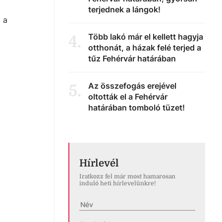
terjednek a lángok!
 a
Több lakó már el kellett hagyja
4
.
otthonát, a házak felé terjed a
tűz Fehérvár határában
Az összefogás erejével
5
.
oltották el a Fehérvár
határában tomboló tüzet!
Hírlevél
Iratkozz fel már most hamarosan
induló heti hírlevelünkre!