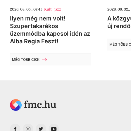
2026. 08. 05., 07:45
Kult
,
jazz
2026. 08. 02.,
Ilyen még nem volt!
A közgyű
Szupertakarékos
új rendő
üzemmódba kapcsol idén az
Alba Regia Feszt!
MÉG TÖBB C
MÉG TÖBB CIKK
fmc.hu