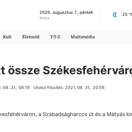
2026. augusztus 7., péntek
25
 °
Ibolya
Kult
Életmód
T-T-Z
Multimédia
tt össze Székesfehérvár
. 08. 31., 08:19
Utolsó frissítés: 2021. 08. 31., 20:56
esfehérváron, a Szabadságharcos út és a Mátyás kir