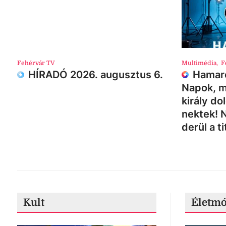
Fehérvár TV
Multimédia
,
F
HÍRADÓ 2026. augusztus 6.
Hamaro
Napok, m
király do
nektek! 
derül a ti
Kult
Életm