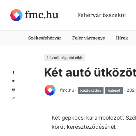
fmc.hu
Fehérvár összeköt
Székesfehérvár
Fejér vármegye
Hírek
4 évnél régebbi cikk
Két autó ütközö
fmc.hu
·
·
2021
Közlekedés
baleset
Két gépkocsi karambolozott Szék
körút kereszteződésénél.