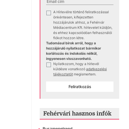
A Hírlevélre történő feliratkozással
✓
önkéntesen, kifejezetten
hozzájárulok ahhoz, a Fehérvár
Médiacentrum Kft. hírlevelet küldjön,
és ehhez kapcsolódóan felhasználói
fiókot hozzon létre.
Tudomásul bírok arról, hogy a
hozzájáruló nyilatkozat bármikor
korlátozás és indokolás nélkül,
ingyenesen visszavonható.
Nyilatkozom, hogy a hírlevél
✓
küldésre vonatkozó
adatkezelési
tájékoztatót
megismertem.
Feliratkozás
Fehérvári hasznos infók
•
Buszmenetrend