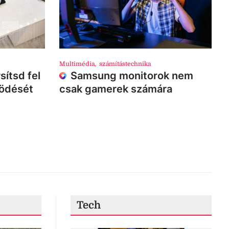
Multimédia
,
számítástechnika
sítsd fel
Samsung monitorok nem
ködését
csak gamerek számára
Tech