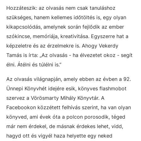
Hozzáteszik: az olvasás nem csak tanuláshoz
szükséges, hanem kellemes időtöltés is, egy olyan
kikapcsolódás, amelynek során fejlődik az ember
szókincse, memóriája, kreativitása. Egyszerre hat a
képzeletre és az érzelmekre is. Ahogy Vekerdy
Tamás is írta: „Az olvasás - ha élvezetet okoz - segít
élni. Átélni és túlélni is.”
Az olvasás világnapján, amely ebben az évben a 92.
Ünnepi Könyvhét idejére esik, könyves flashmobot
szervez a Vörösmarty Mihály Könyvtár. A
Facebookon közzétett felhívás szerint, ha van olyan
könyved, ami évek óta a polcon porosodik, téged
már nem érdekel, de másnak érdekes lehet, vidd,
hagyd ott és vigyél haza helyette egy neked