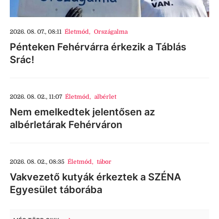
2026. 08. 07., 08:11
Életmód
,
Országalma
Pénteken Fehérvárra érkezik a Táblás
Srác!
2026. 08. 02., 11:07
Életmód
,
albérlet
Nem emelkedtek jelentősen az
albérletárak Fehérváron
2026. 08. 02., 08:35
Életmód
,
tábor
Vakvezető kutyák érkeztek a SZÉNA
Egyesület táborába