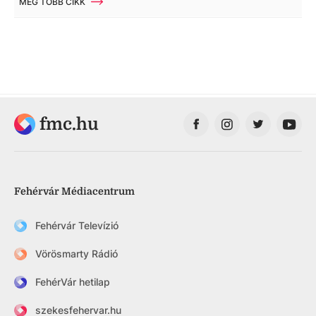
MÉG TÖBB CIKK
fmc.hu
Fehérvár Médiacentrum
Fehérvár Televízió
Vörösmarty Rádió
FehérVár hetilap
szekesfehervar.hu