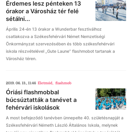
Érdemes lesz pénteken 13
órakor a Városház tér felé
sétálni...
Április 24-én 13 órakor a Wunderbar fesztiválhoz
csatlakozva a Székesfehérvári Német Nemzetiségi
Önkormányzat szervezésében és több székesfehérvári
iskola részvételével „Gute Laune” flashmobot tartanak a
Városház téren.
2019. 06. 13., 11:46
Életmód
,
flashmob
Óriási flashmobbal
búcsúztatták a tanévet a
fehérvári iskolások
A most befejeződő tanévben ünnepelte 40. születésnapját a
Székesfehérvári Németh László Általános Iskola, melynek