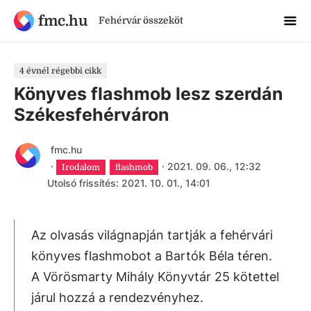
fmc.hu
Fehérvár összeköt
4 évnél régebbi cikk
Könyves flashmob lesz szerdán
Székesfehérváron
fmc.hu
·
·
2021. 09. 06., 12:32
Irodalom
flashmob
Utolsó frissítés: 2021. 10. 01., 14:01
Az olvasás világnapján tartják a fehérvári
könyves flashmobot a Bartók Béla téren.
A Vörösmarty Mihály Könyvtár 25 kötettel
járul hozzá a rendezvényhez.