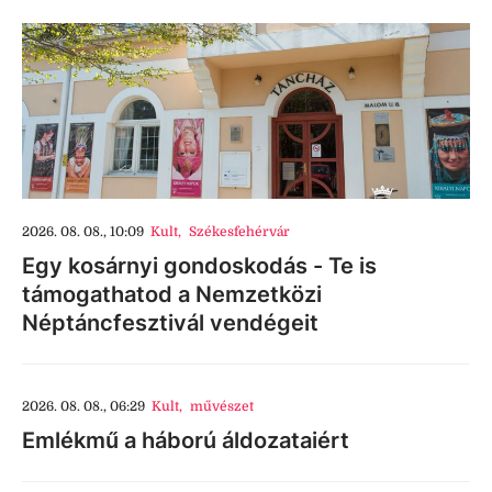
2026. 08. 08., 10:09
Kult
,
Székesfehérvár
Egy kosárnyi gondoskodás - Te is
támogathatod a Nemzetközi
Néptáncfesztivál vendégeit
2026. 08. 08., 06:29
Kult
,
művészet
Emlékmű a háború áldozataiért