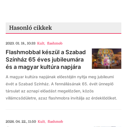
Hasonló cikkek
2023. 01. 18., 10:33
Kult
,
flashmob
Flashmobbal készül a Szabad
Színház 65 éves jubileumára
és a magyar kultúra napjára
A magyar kultúra napjának előestéjén nyitja meg jubileumi
évét a Szabad Színház. A fennállásának 65. évét ünneplő
társulat az aznapi előadást megelőzően, közös
villámcsődületre, azaz flashmobra invitálja az érdeklődőket.
2026. 04. 22., 11:50
Kult
,
flashmob