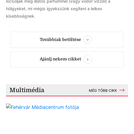
locsolják meg illatos parfümmel (vagy vödör vízzel) a
hölgyeket, mi mégis igyekszünk segíteni a lelkes
kisebbségnek.
Továbbiak betöltése
Ajánlj nekem cikket
Multimédia
MÉG TÖBB CIKK