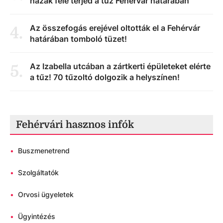
házak felé terjed a tűz Fehérvár határában
Az összefogás erejével oltották el a Fehérvár
4
.
határában tomboló tüzet!
Az Izabella utcában a zártkerti épületeket elérte
5
.
a tűz! 70 tűzoltó dolgozik a helyszínen!
Fehérvári hasznos infók
•
Buszmenetrend
•
Szolgáltatók
•
Orvosi ügyeletek
•
Ügyintézés