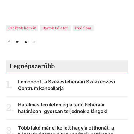
Székesfehérvár
Bartók Béla tér
irodalom
Legnépszerűbb
Lemondott a Székesfehérvári Szakképzési
1
.
Centrum kancellárja
Hatalmas területen ég a tarló Fehérvár
2
.
határában, gyorsan terjednek a lángok!
Több lakó már el kellett hagyja otthonát, a
3
.