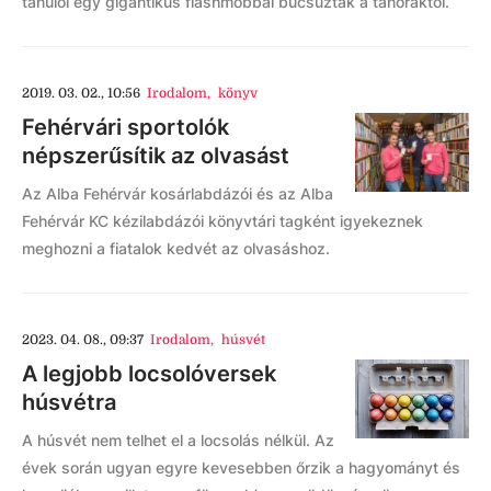
tanulói egy gigantikus flashmobbal búcsúztak a tanóráktól.
2019. 03. 02., 10:56
Irodalom
,
könyv
Fehérvári sportolók
népszerűsítik az olvasást
Az Alba Fehérvár kosárlabdázói és az Alba
Fehérvár KC kézilabdázói könyvtári tagként igyekeznek
meghozni a fiatalok kedvét az olvasáshoz.
2023. 04. 08., 09:37
Irodalom
,
húsvét
A legjobb locsolóversek
húsvétra
A húsvét nem telhet el a locsolás nélkül. Az
évek során ugyan egyre kevesebben őrzik a hagyományt és