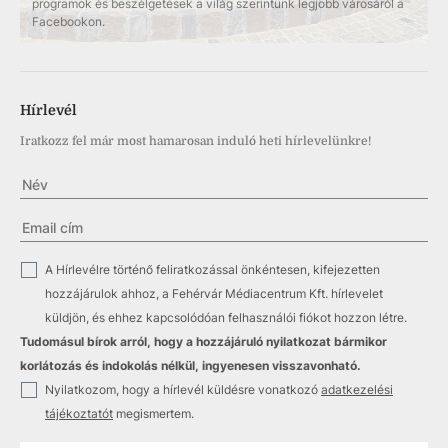
programok és beszélgetések a világ szerintünk legjobb városáról a
Facebookon.
Hírlevél
Iratkozz fel már most hamarosan induló heti hírlevelünkre!
✓
A Hírlevélre történő feliratkozással önkéntesen, kifejezetten
hozzájárulok ahhoz, a Fehérvár Médiacentrum Kft. hírlevelet
küldjön, és ehhez kapcsolódóan felhasználói fiókot hozzon létre.
Tudomásul bírok arról, hogy a hozzájáruló nyilatkozat bármikor
korlátozás és indokolás nélkül, ingyenesen visszavonható.
✓
Nyilatkozom, hogy a hírlevél küldésre vonatkozó
adatkezelési
tájékoztatót
megismertem.