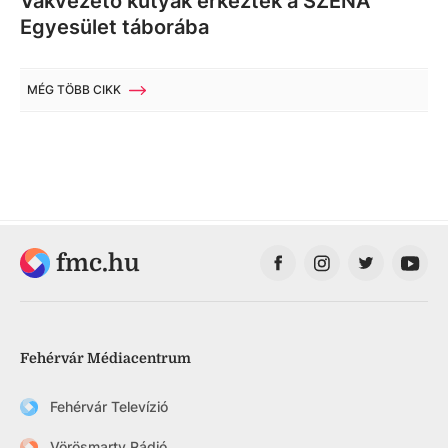
Vakvezető kutyák érkeztek a SZÉNA
Egyesület táborába
MÉG TÖBB CIKK
fmc.hu
Fehérvár Médiacentrum
Fehérvár Televízió
Vörösmarty Rádió