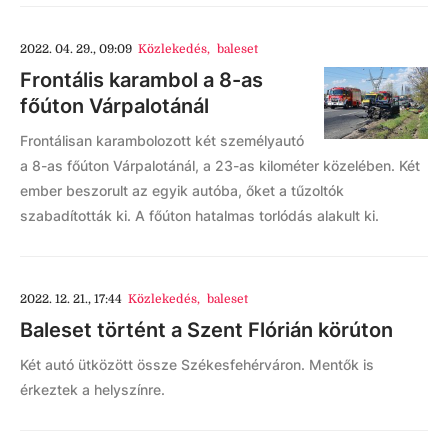
2022. 04. 29., 09:09
Közlekedés
,
baleset
Frontális karambol a 8-as
főúton Várpalotánál
Frontálisan karambolozott két személyautó
a 8-as főúton Várpalotánál, a 23-as kilométer közelében. Két
ember beszorult az egyik autóba, őket a tűzoltók
szabadították ki. A főúton hatalmas torlódás alakult ki.
2022. 12. 21., 17:44
Közlekedés
,
baleset
Baleset történt a Szent Flórián körúton
Két autó ütközött össze Székesfehérváron. Mentők is
érkeztek a helyszínre.