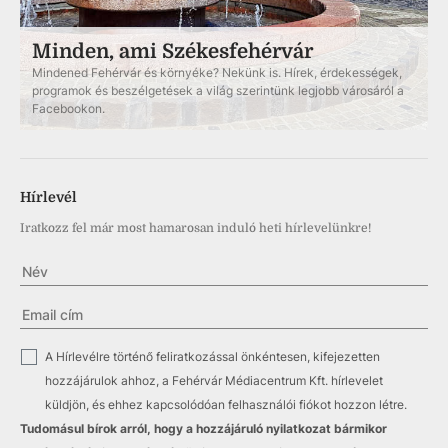
Minden, ami Székesfehérvár
Mindened Fehérvár és környéke? Nekünk is. Hírek, érdekességek,
programok és beszélgetések a világ szerintünk legjobb városáról a
Facebookon.
Hírlevél
Iratkozz fel már most hamarosan induló heti hírlevelünkre!
✓
A Hírlevélre történő feliratkozással önkéntesen, kifejezetten
hozzájárulok ahhoz, a Fehérvár Médiacentrum Kft. hírlevelet
küldjön, és ehhez kapcsolódóan felhasználói fiókot hozzon létre.
Tudomásul bírok arról, hogy a hozzájáruló nyilatkozat bármikor