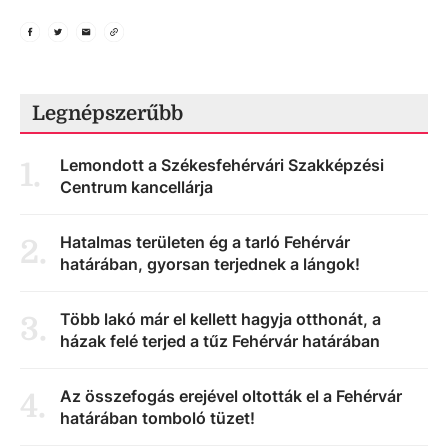
Legnépszerűbb
Lemondott a Székesfehérvári Szakképzési
1
.
Centrum kancellárja
Hatalmas területen ég a tarló Fehérvár
2
.
határában, gyorsan terjednek a lángok!
Több lakó már el kellett hagyja otthonát, a
3
.
házak felé terjed a tűz Fehérvár határában
Az összefogás erejével oltották el a Fehérvár
4
.
határában tomboló tüzet!