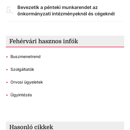
Bevezetik a pénteki munkarendet az
5
.
önkormányzati intézményeknél és cégeknél
Fehérvári hasznos infók
•
Buszmenetrend
•
Szolgáltatók
•
Orvosi ügyeletek
•
Ügyintézés
Hasonló cikkek