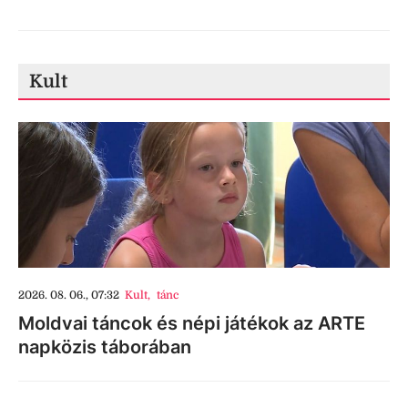
Kult
2026. 08. 06., 07:32
Kult
,
tánc
Moldvai táncok és népi játékok az ARTE
napközis táborában