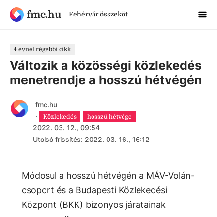
fmc.hu
Fehérvár összeköt
4 évnél régebbi cikk
Változik a közösségi közlekedés
menetrendje a hosszú hétvégén
fmc.hu
·
·
Közlekedés
hosszú hétvége
2022. 03. 12., 09:54
Utolsó frissítés: 2022. 03. 16., 16:12
Módosul a hosszú hétvégén a MÁV-Volán-
csoport és a Budapesti Közlekedési
Központ (BKK) bizonyos járatainak