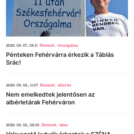
2026. 08. 07., 08:11
Életmód
,
Országalma
Pénteken Fehérvárra érkezik a Táblás
Srác!
2026. 08. 02., 11:07
Életmód
,
albérlet
Nem emelkedtek jelentősen az
albérletárak Fehérváron
2026. 08. 02., 08:35
Életmód
,
tábor