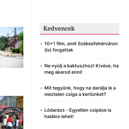
Kedvencek
10+1 film, amit Székesfehérváron
(is) forgattak
Ne nyúlj a kaktuszhoz! Kivéve, ha
meg akarod enni!
Mit tegyünk, hogy ne darálja le a
meztelen csiga a kertünket?
Lódarázs - Egyetlen csípése is
halálos lehet!