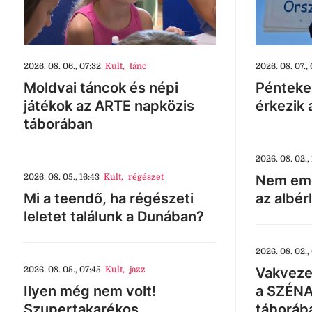
2026. 08. 06., 07:32
Kult
,
tánc
2026. 08. 07., 
Moldvai táncok és népi
Pénteke
játékok az ARTE napközis
érkezik 
táborában
2026. 08. 02., 
2026. 08. 05., 16:43
Kult
,
régészet
Nem eme
Mi a teendő, ha régészeti
az albér
leletet találunk a Dunában?
2026. 08. 02.,
2026. 08. 05., 07:45
Kult
,
jazz
Vakveze
Ilyen még nem volt!
a SZÉNA
Szupertakarékos
táboráb