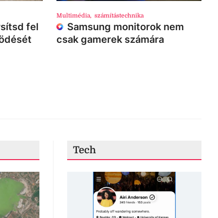
Multimédia
,
számítástechnika
sítsd fel
Samsung monitorok nem
ködését
csak gamerek számára
Tech