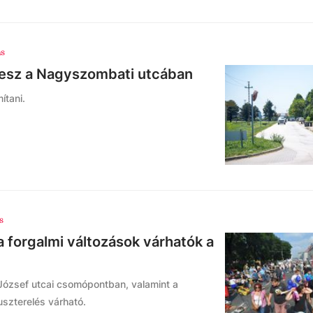
ás
lesz a Nagyszombati utcában
ítani.
s
a forgalmi változások várhatók a
 József utcai csomópontban, valamint a
uszterelés várható.