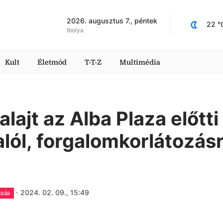
2026. augusztus 7., péntek
22
 °
Ibolya
Kult
Életmód
T-T-Z
Multimédia
alajt az Alba Plaza előtti
lól, forgalomkorlátozás
·
2024. 02. 09., 15:49
ozás