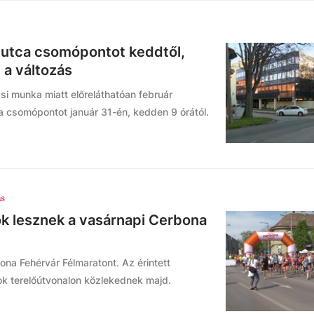
 utca csomópontot keddtől,
 a változás
si munka miatt előreláthatóan február
a csomópontot január 31-én, kedden 9 órától.
ás
ok lesznek a vasárnapi Cerbona
ona Fehérvár Félmaratont. Az érintett
zok terelőútvonalon közlekednek majd.