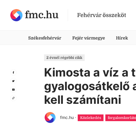
fmc.hu
Fehérvár összeköt
Székesfehérvár
Fejér vármegye
Hírek
2 évnél régebbi cikk
Kimosta a víz a t
gyalogosátkelő a
kell számítani
fmc.hu
·
Közlekedés
forgalomkorlát