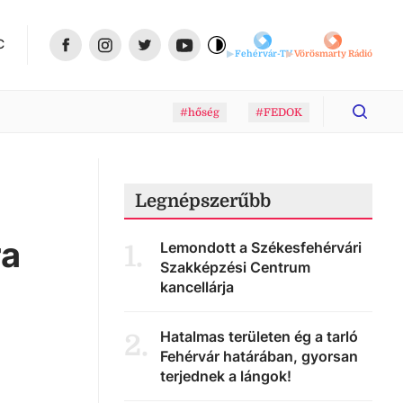
C
Fehérvár-TV
Vörösmarty Rádió
#hőség
#FEDOK
Legnépszerűbb
ra
Lemondott a Székesfehérvári
1
.
Szakképzési Centrum
kancellárja
Hatalmas területen ég a tarló
2
.
Fehérvár határában, gyorsan
terjednek a lángok!