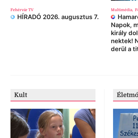
Fehérvár TV
Multimédia
,
F
HÍRADÓ 2026. augusztus 7.
Hamaro
Napok, m
király do
nektek! 
derül a ti
Kult
Életm