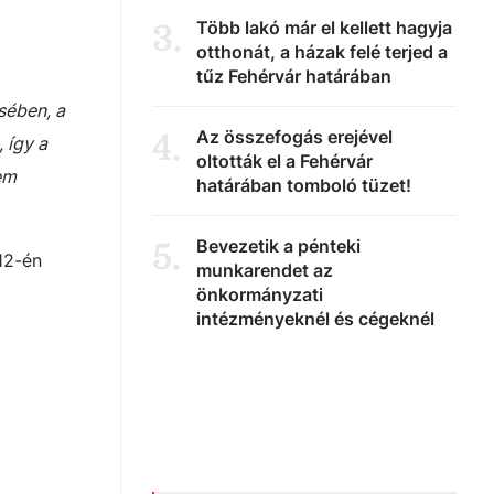
Több lakó már el kellett hagyja
3
.
otthonát, a házak felé terjed a
tűz Fehérvár határában
sében, a
Az összefogás erejével
4
.
 így a
oltották el a Fehérvár
em
határában tomboló tüzet!
Bevezetik a pénteki
5
.
 12-én
munkarendet az
önkormányzati
intézményeknél és cégeknél