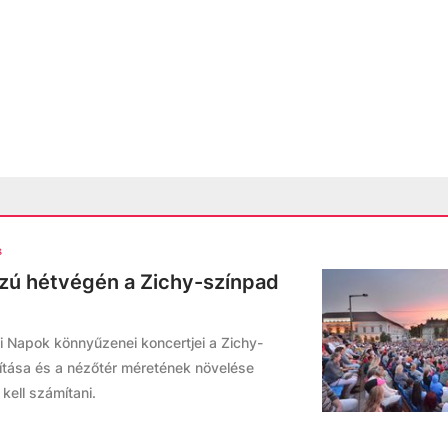
s
szú hétvégén a Zichy-színpad
i Napok könnyűzenei koncertjei a Zichy-
ítása és a nézőtér méretének növelése
kell számítani.