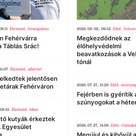
08:11
Életmód
,
Országalma
2026. 08. 02., 06:52
Zöld
,
Velenc
n Fehérvárra
Megkezdődnek az
a Táblás Srác!
élőhelyvédelmi
beavatkozások a Ve
tónál
11:07
Életmód
,
albérlet
lkedtek jelentősen
letárak Fehérváron
2026. 07. 27., 15:29
Zöld
,
szúnyog
Fejérben is gyérítik 
szúnyogokat a héte
 08:35
Életmód
,
tábor
tő kutyák érkeztek
 Egyesület
2026. 07. 27., 14:08
Zöld
,
Csónaká
a
Megújul és kibővül 