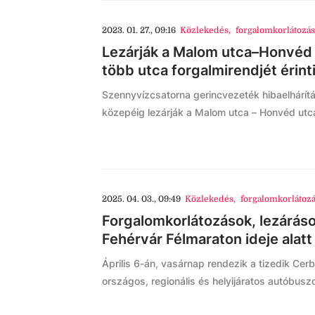
2023. 01. 27., 09:16
Közlekedés
,
forgalomkorlátozás
Lezárják a Malom utca–Honvéd
több utca forgalmirendjét érinti
Szennyvízcsatorna gerincvezeték hibaelhárítá
közepéig lezárják a Malom utca – Honvéd utc
2025. 04. 03., 09:49
Közlekedés
,
forgalomkorlátoz
Forgalomkorlátozások, lezárás
Fehérvár Félmaraton ideje alatt
Április 6-án, vasárnap rendezik a tizedik Cerb
országos, regionális és helyijáratos autóbus