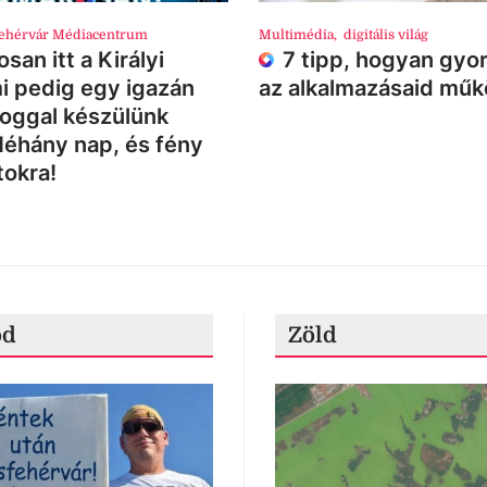
ehérvár Médiacentrum
Multimédia
,
digitális világ
san itt a Királyi
7 tipp, hogyan gyor
i pedig egy igazán
az alkalmazásaid mű
loggal készülünk
Néhány nap, és fény
tokra!
ód
Zöld