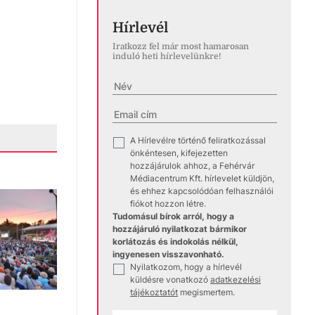
Hírlevél
Iratkozz fel már most hamarosan
induló heti hírlevelünkre!
A Hírlevélre történő feliratkozással
✓
önkéntesen, kifejezetten
hozzájárulok ahhoz, a Fehérvár
Médiacentrum Kft. hírlevelet küldjön,
és ehhez kapcsolódóan felhasználói
fiókot hozzon létre.
Tudomásul bírok arról, hogy a
hozzájáruló nyilatkozat bármikor
korlátozás és indokolás nélkül,
ingyenesen visszavonható.
Nyilatkozom, hogy a hírlevél
✓
küldésre vonatkozó
adatkezelési
tájékoztatót
megismertem.