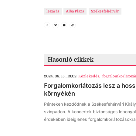
lezárás
Alba Plaza
Székesfehérvár
Hasonló cikkek
2024. 08. 15., 13:02
Közlekedés
,
forgalomkorlátozá
Forgalomkorlátozás lesz a hos
környékén
Pénteken kezdődnek a Székesfehérvári Király
színpadon. A koncertek biztonságos lebonyol
érdekében ideiglenes forgalomkorlátozásokra 