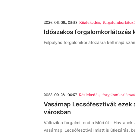
2026. 06. 09., 05:53
Közlekedés
,
forgalomkorlátoz
Időszakos forgalomkorlátozás 
Félpályás forgalomkorlátozásra kell majd szám
2023. 09. 28., 06:57
Közlekedés
,
forgalomkorlátozá
Vasárnap Lecsófesztivál: ezek 
városban
Változik a forgalmi rend a Móri út – Havranek
vasárnapi Lecsófesztivál miatt is útlezárás, b