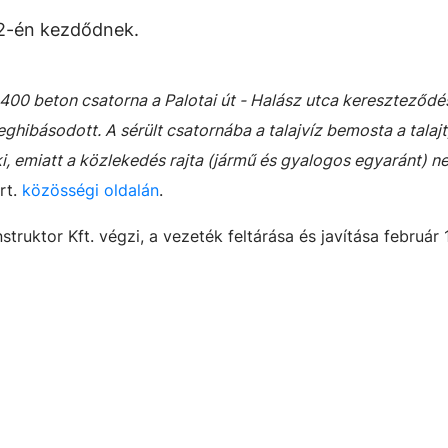
12-én kezdődnek.
400 beton csatorna a Palotai út - Halász utca kereszteződé
ghibásodott. A sérült csatornába a talajvíz bemosta a talajt,
ki, emiatt a közlekedés rajta (jármű és gyalogos egyaránt) n
rt.
közösségi oldalán
.
nstruktor Kft. végzi, a vezeték feltárása és javítása február