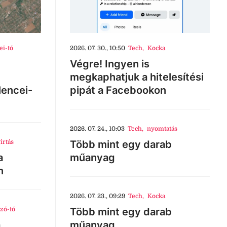
ei-tó
2026. 07. 30., 10:50
Tech
,
Kocka
Végre! Ingyen is
megkaphatjuk a hitelesítési
lencei-
pipát a Facebookon
2026. 07. 24., 10:03
Tech
,
nyomtatás
irtás
Több mint egy darab
a
műanyag
n
2026. 07. 23., 09:29
Tech
,
Kocka
zó-tó
Több mint egy darab
a
műanyag