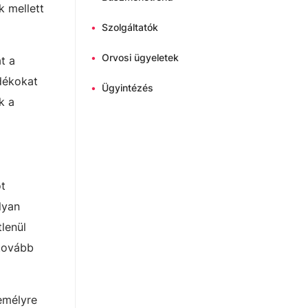
k mellett
•
Szolgáltatók
•
Orvosi ügyeletek
t a
dékokat
•
Ügyintézés
k a
ot
lyan
lenül
 tovább
emélyre