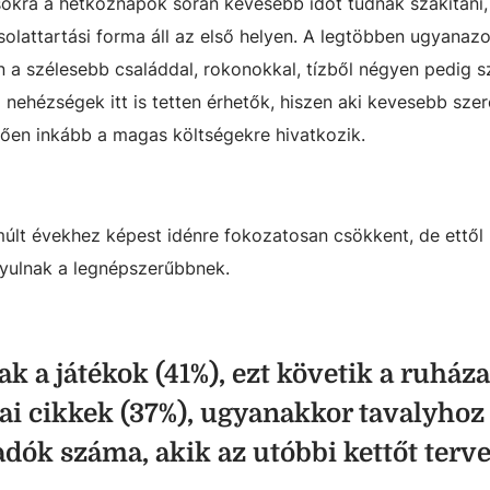
okra a hétköznapok során kevesebb időt tudnak szakítani,
lattartási forma áll az első helyen. A legtöbben ugyanaz
n a szélesebb családdal, rokonokkal, tízből négyen pedig s
 nehézségek itt is tetten érhetők, hiszen aki kevesebb szer
zően inkább a magas költségekre hivatkozik.
últ évekhez képest idénre fokozatosan csökkent, de ettől
nyulnak a legnépszerűbbnek.
 a játékok (41%), ezt követik a ruháza
kai cikkek (37%), ugyanakkor tavalyhoz
dók száma, akik az utóbbi kettőt terv