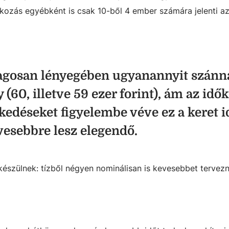
ékozás egyébként is csak 10-ből 4 ember számára jelenti a
lagosan lényegében ugyanannyit szánn
 (60, illetve 59 ezer forint), ám az id
edéseket figyelembe véve ez a keret 
esebbre lesz elegendő.
észülnek: tízből négyen nominálisan is kevesebbet tervezn