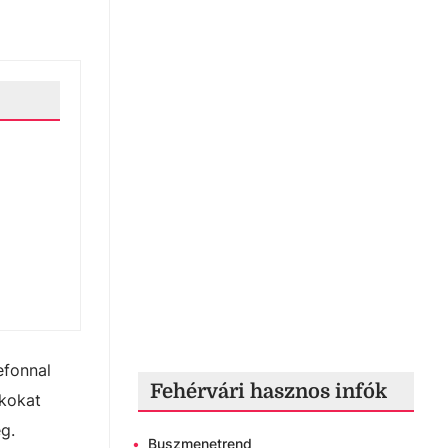
efonnal
Fehérvári hasznos infók
ékokat
g.
•
Buszmenetrend