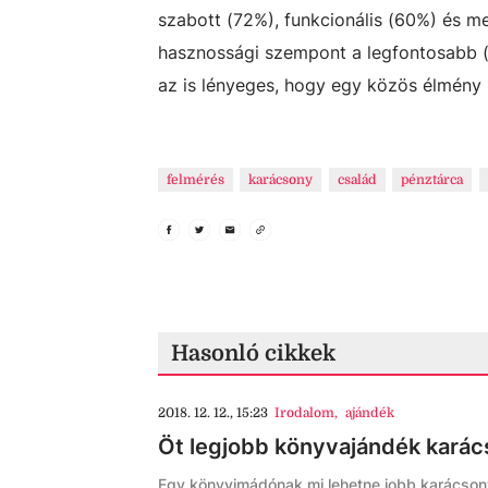
szabott (72%), funkcionális (60%) és m
hasznossági szempont a legfontosabb (5
az is lényeges, hogy egy közös élmény
felmérés
karácsony
család
pénztárca
Hasonló cikkek
2018. 12. 12., 15:23
Irodalom
,
ajándék
Öt legjobb könyvajándék karác
Egy könyvimádónak mi lehetne jobb karácsonyi