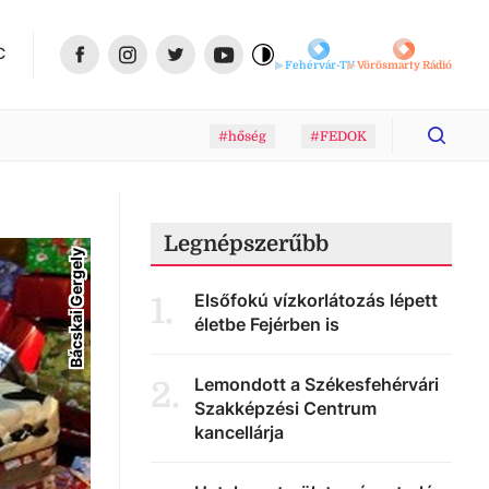
C
Fehérvár-TV
Vörösmarty Rádió
#hőség
#FEDOK
Legnépszerűbb
Bácskai Gergely
Elsőfokú vízkorlátozás lépett
1
.
életbe Fejérben is
Lemondott a Székesfehérvári
2
.
Szakképzési Centrum
kancellárja