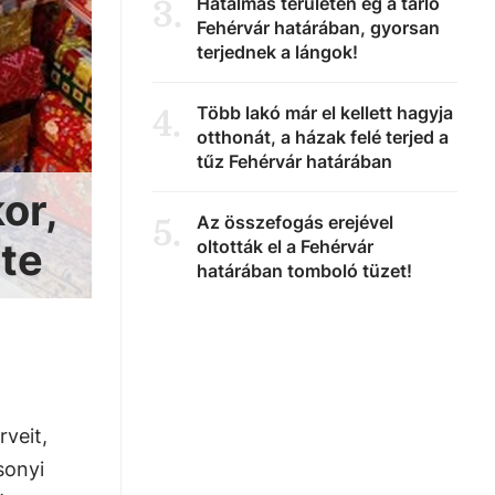
Hatalmas területen ég a tarló
3
.
Fehérvár határában, gyorsan
terjednek a lángok!
Több lakó már el kellett hagyja
4
.
otthonát, a házak felé terjed a
tűz Fehérvár határában
or,
Az összefogás erejével
5
.
rte
oltották el a Fehérvár
határában tomboló tüzet!
rveit,
sonyi