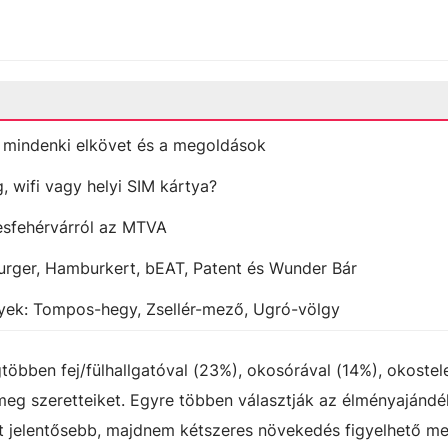
t mindenki elkövet és a megoldások
 wifi vagy helyi SIM kártya?
kesfehérvárról az MTVA
rger, Hamburkert, bEAT, Patent és Wunder Bár
lyek: Tompos-hegy, Zsellér-mező, Ugró-völgy
többen fej/fülhallgatóval (23%), okosórával (14%), okostel
meg szeretteiket. Egyre többen választják az élményajánd
tt jelentősebb, majdnem kétszeres növekedés figyelhető me