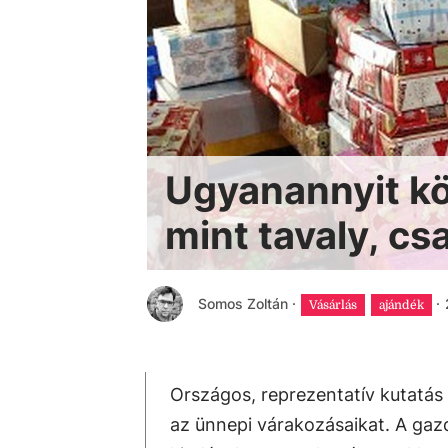
Ugyanannyit kö
mint tavaly, c
Somos Zoltán
·
·
Vásárlás
ajándék
Országos, reprezentatív kutatás 
az ünnepi várakozásaikat. A ga