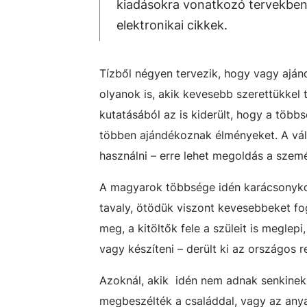
kiadásokra vonatkozó tervekben.
elektronikai cikkek.
Tízből négyen tervezik, hogy vagy aján
olyanok is, akik kevesebb szerettükkel t
kutatásából az is kiderült, hogy a több
többen ajándékoznak élményeket. A vá
használni – erre lehet megoldás a szem
A magyarok többsége idén karácsonykor
tavaly, ötödük viszont kevesebbeket f
meg, a kitöltők fele a szüleit is megle
vagy készíteni – derült ki az országos r
Azoknál, akik idén nem adnak senkinek
megbeszélték a családdal, vagy az anya