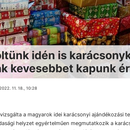
ltünk idén is karácsonyk
sak kevesebbet kapunk é
2022. 11. 18., 10:28
vizsgálta a magyarok idei karácsonyi ajándékozási te
zdasági helyzet egyértelműen megmutatkozik a karác