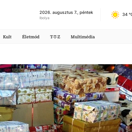
2026. augusztus 7., péntek
34
 °
Ibolya
Kult
Életmód
T-T-Z
Multimédia