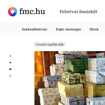
fmc.hu
Fehérvár összeköt
Székesfehérvár
Fejér vármegye
Hírek
3 évnél régebbi cikk