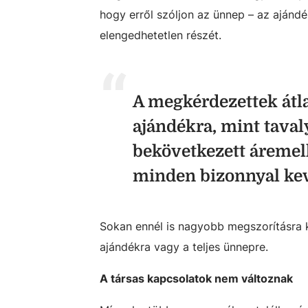
hogy erről szóljon az ünnep – az ajánd
elengedhetetlen részét.
A megkérdezettek át
ajándékra, mint tavaly
bekövetkezett áremelk
minden bizonnyal kev
Sokan ennél is nagyobb megszorításra k
ajándékra vagy a teljes ünnepre.
A társas kapcsolatok nem változnak