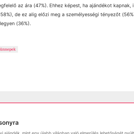
egfelelő az ára (47%). Ehhez képest, ha ajándékot kapnak, 
8%), de ez alig előzi meg a személyességi tényezőt (56%),
 legyen (36%).
ünnepek
sonyra
 ajándék, mint egy újabb világban való elmerülés lehetőségét nyújt