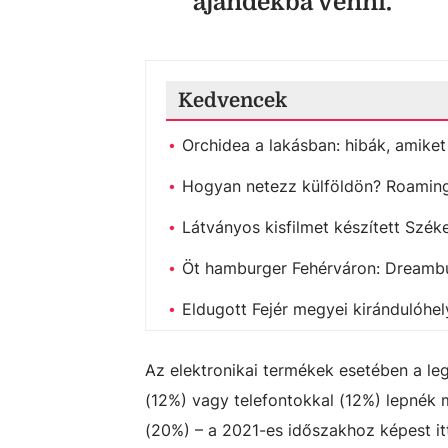
ajándékba venni.
Kedvencek
Orchidea a lakásban: hibák, amike
Hogyan netezz külföldön? Roaming,
Látványos kisfilmet készített Szé
Öt hamburger Fehérváron: Dreambu
Eldugott Fejér megyei kirándulóhe
Az elektronikai termékek esetében a leg
(12%) vagy telefontokkal (12%) lepnék 
(20%) – a 2021-es időszakhoz képest i