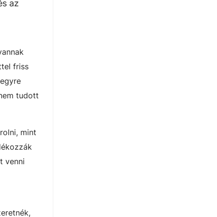
és az
 vannak
el friss
 egyre
nem tudott
olni, mint
ndékozzák
t venni
zeretnék,