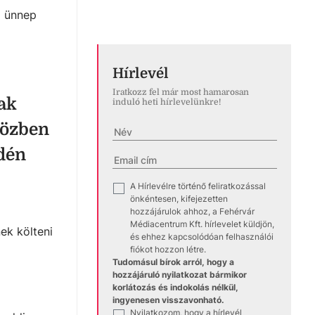
z ünnep
Hírlevél
Iratkozz fel már most hamarosan
ak
induló heti hírlevelünkre!
őközben
idén
A Hírlevélre történő feliratkozással
✓
önkéntesen, kifejezetten
hozzájárulok ahhoz, a Fehérvár
Médiacentrum Kft. hírlevelet küldjön,
ek költeni
és ehhez kapcsolódóan felhasználói
fiókot hozzon létre.
Tudomásul bírok arról, hogy a
hozzájáruló nyilatkozat bármikor
korlátozás és indokolás nélkül,
ingyenesen visszavonható.
Nyilatkozom, hogy a hírlevél
✓