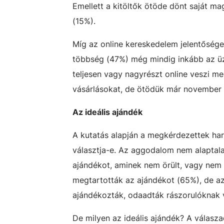
Emellett a kitöltők ötöde dönt saját ma
(15%).
Míg az online kereskedelem jelentőség
többség (47%) még mindig inkább az üz
teljesen vagy nagyrészt online veszi m
vásárlásokat, de ötödük már november 
Az ideális ajándék
A kutatás alapján a megkérdezettek har
választja-e. Az aggodalom nem alaptala
ajándékot, aminek nem örült, vagy nem t
megtartották az ajándékot (65%), de a
ajándékozták, odaadták rászorulóknak 
De milyen az ideális ajándék? A válasz