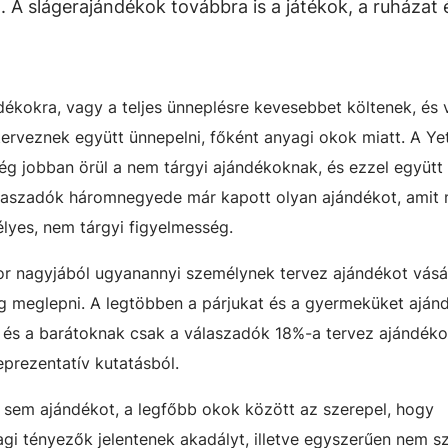
 A slágerajándékok továbbra is a játékok, a ruházat 
dékokra, vagy a teljes ünneplésre kevesebbet költenek, és
erveznek együtt ünnepelni, főként anyagi okok miatt. A Yett
ség jobban örül a nem tárgyi ajándékoknak, és ezzel együtt
laszadók háromnegyede már kapott olyan ajándékot, amit 
élyes, nem tárgyi figyelmesség.
 nagyjából ugyanannyi személynek tervez ajándékot vásár
og meglepni. A legtöbben a párjukat és a gyermeküket ajá
pi, és a barátoknak csak a válaszadók 18%-a tervez ajándéko
eprezentatív kutatásból.
 sem ajándékot, a legfőbb okok között az szerepel, hogy
gi tényezők jelentenek akadályt, illetve egyszerűen nem s