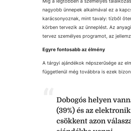
Míg a legtöbben a személyes találkozás
nagyobb ünnepek alkalmával ez a kapcso
karácsonyoznak, mint tavaly: tízből öte
körben tervezik az ünneplést. Az anyagi
tervez személyes programot, az jellem
Egyre fontosabb az élmény
A tárgyi ajándékok népszerűsége az elm
függetlenül még továbbra is ezek bizo
Dobogós helyen vannak
(39%) és az elektroni
csökkent azon válasza