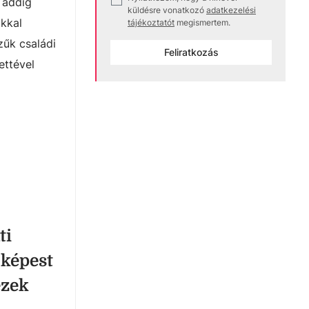
 addig
küldésre vonatkozó
adatkezelési
okkal
tájékoztatót
megismertem.
zűk családi
Feliratkozás
ettével
ti
 képest
ezek