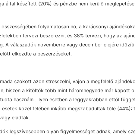
ga által készített (20%) és pénzbe nem kerülő meglepetése
e összességében folyamatosan nő, a karácsonyi ajándékoka
letekben tervezi beszerezni, és 38% tervezi, hogy az aján
eg. A válaszadók novemberre vagy december elejére időzíti
előtt elkezdte a beszerzéseket.
mada szokott azon stresszelni, vajon a megfelelő ajándék
n, hiszen a kitöltők több mint háromnegyede már kapott o
udta használni. Ilyen esetben a leggyakrabban ettől függet
z esetek közel felében inkább megszabadultak tőle (44%):
vagy eladták.
adók legszívesebben olyan figyelmességet adnak, amely sz