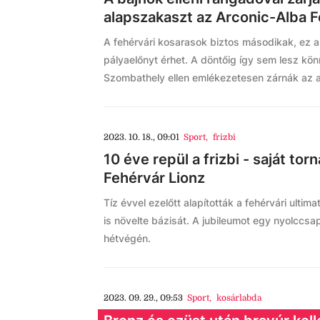
alapszakaszt az Arconic-Alba 
A fehérvári kosarasok biztos másodikak, ez a
pályaelőnyt érhet. A döntőig így sem lesz kön
Szombathely ellen emlékezetesen zárnák az 
2023. 10. 18., 09:01
Sport
,
frizbi
10 éve repül a frizbi - saját torná
Fehérvár Lionz
Tíz évvel ezelőtt alapították a fehérvári ultim
is növelte bázisát. A jubileumot egy nyolccsa
hétvégén.
2023. 09. 29., 09:53
Sport
,
kosárlabda