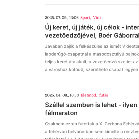
2025. 07. 09., 13:06
Sport
,
Vidi
Új keret, új játék, új célok - inter
vezetőedzőjével, Boér Gáborra
Javában zajlik a felkészülés az ismét Videoton
labdarúgó-csapatnál a másodosztályú bajnoks
teljes keret átalakult, a vezetőedző szerint a
a városhoz kötődő, szerethető csapat legyen 
2025. 04. 06., 16:53
Életmód
,
futás
Széllel szemben is lehet - ilyen 
félmaraton
Csaknem ezren futottak a X. Cerbona Fehérvá
a fehérvári belvárosban sem kímélte a résztve