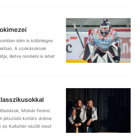
hokimezei
onlóan idén is különleges
zakban. A szokásoknak
a, illetve rendelni is lehet
klasszikusokkal
lőadások, Molnár Ferenc
n játszódó kortárs dráma
z és Kultúrtér nézőit most