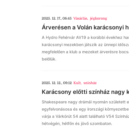
2025. 12. 17., 08:45
Vásárlás
,
jégkorong
Árverésen a Volán karácsonyi 
A Hydro Fehérvár AV19 a korábbi évekhez has
karácsonyi mezekben játszik az ünnepi idős
megfelelően a klub a mezeket árverésre bocsátj
belőlük.
2025. 12. 12., 09:12
Kult
,
színház
Karácsony előtti színház nagy 
Shakespeare nagy drámái nyomán született e
egyfelvonásosa és egy írországi környezetbe
várja a Várkörút 54 alatt található V54 Színhá
hétvégén, hétfőn és jövő szombaton.