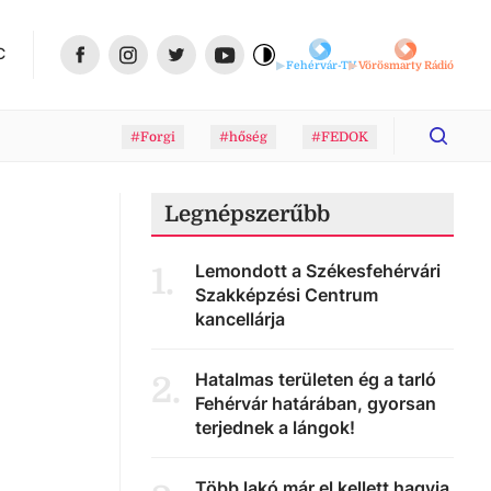
C
Fehérvár-TV
Vörösmarty Rádió
#Forgi
#hőség
#FEDOK
Legnépszerűbb
Lemondott a Székesfehérvári
1
.
Szakképzési Centrum
kancellárja
Hatalmas területen ég a tarló
2
.
Fehérvár határában, gyorsan
terjednek a lángok!
Több lakó már el kellett hagyja