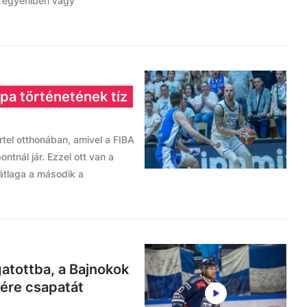
t, egyéniben vagy
pa történetének tíz
rtel otthonában, amivel a FIBA
tnál jár. Ezzel ott van a
tátlaga a második a
gatottba, a Bajnokok
vére csapatát