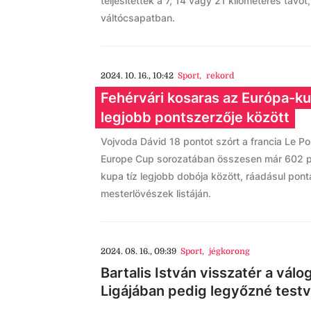
teljesítették a 7, 14 vagy 21 kilométeres távo
váltócsapatban.
2024. 10. 16., 10:42
Sport
,
rekord
Fehérvári kosaras az Európa-ku
legjobb pontszerzője között
Vojvoda Dávid 18 pontot szórt a francia Le Po
Europe Cup sorozatában összesen már 602 pon
kupa tíz legjobb dobója között, ráadásul pon
mesterlövészek listáján.
2024. 08. 16., 09:39
Sport
,
jégkorong
Bartalis István visszatér a válo
Ligájában pedig legyőzné test