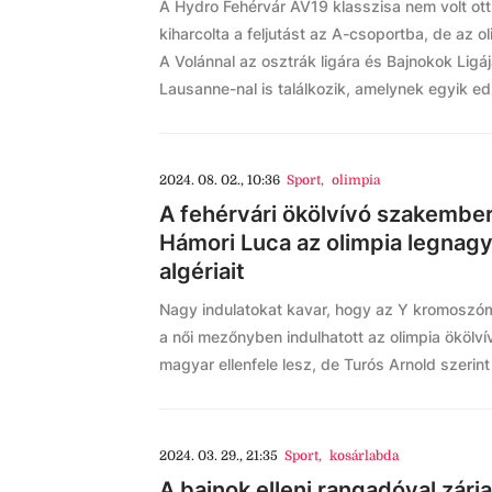
A Hydro Fehérvár AV19 klasszisa nem volt ott,
kiharcolta a feljutást az A-csoportba, de az ol
A Volánnal az osztrák ligára és Bajnokok Ligá
Lausanne-nal is találkozik, amelynek egyik ed
2024. 08. 02., 10:36
Sport
,
olimpia
A fehérvári ökölvívó szakember
Hámori Luca az olimpia legnagyo
algériait
Nagy indulatokat kavar, hogy az Y kromoszóm
a női mezőnyben indulhatott az olimpia ökölv
magyar ellenfele lesz, de Turós Arnold szerin
2024. 03. 29., 21:35
Sport
,
kosárlabda
A bajnok elleni rangadóval zárj