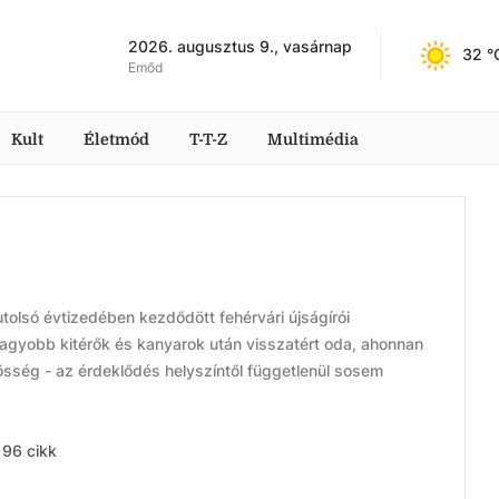
2026. augusztus 9., vasárnap
32
 °
Emőd
Kult
Életmód
T-T-Z
Multimédia
tolsó évtizedében kezdődött fehérvári újságírói
gyobb kitérők és kanyarok után visszatért oda, ahonnan
özösség - az érdeklődés helyszíntől függetlenül sosem
96 cikk