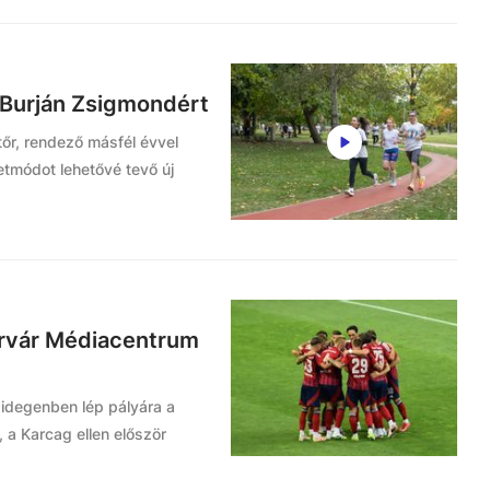
 Burján Zsigmondért
tőr, rendező másfél évvel
etmódot lehetővé tevő új
hérvár Médiacentrum
idegenben lép pályára a
 a Karcag ellen először