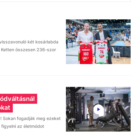
visszavonuló két kosárlabda
. Ketten összesen 236-szor
ódváltásnál
okat
! Sokan fogadják meg ezeket
figyelni az életmódot