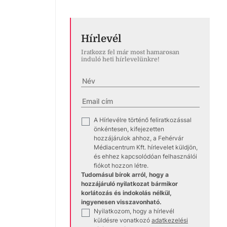
Hírlevél
Iratkozz fel már most hamarosan
induló heti hírlevelünkre!
A Hírlevélre történő feliratkozással
✓
önkéntesen, kifejezetten
hozzájárulok ahhoz, a Fehérvár
Médiacentrum Kft. hírlevelet küldjön,
és ehhez kapcsolódóan felhasználói
fiókot hozzon létre.
Tudomásul bírok arról, hogy a
hozzájáruló nyilatkozat bármikor
korlátozás és indokolás nélkül,
ingyenesen visszavonható.
Nyilatkozom, hogy a hírlevél
✓
küldésre vonatkozó
adatkezelési