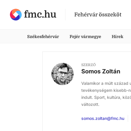
fmc.hu
Fehérvár összeköt
Székesfehérvár
Fejér vármegye
Hírek
SZERZŐ
Somos Zoltán
Valamikor a múlt század u
tevékenységem kisebb-na
indult. Sport, kultúra, k
változott.
somos.zoltan@fmc.hu