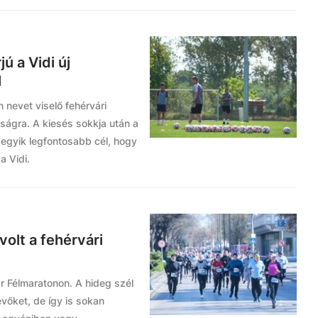
jú a Vidi új
l
 nevet viselő fehérvári
ágra. A kiesés sokkja után a
z egyik legfontosabb cél, hogy
a Vidi.
volt a fehérvári
r Félmaratonon. A hideg szél
vőket, de így is sokan