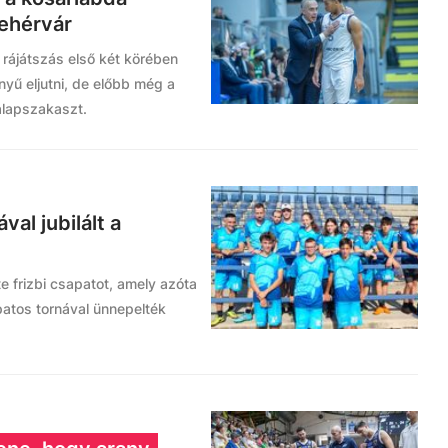
Fehérvár
 rájátszás első két körében
nyű eljutni, de előbb még a
alapszakaszt.
val jubilált a
ate frizbi csapatot, amely azóta
patos tornával ünnepelték