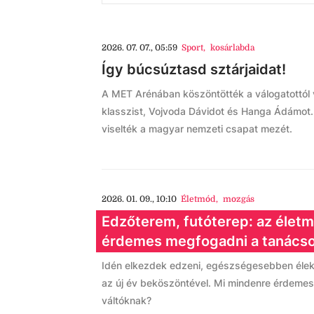
2026. 07. 07., 05:59
Sport
,
kosárlabda
Így búcsúztasd sztárjaidat!
A MET Arénában köszöntötték a válogatottól 
klasszist, Vojvoda Dávidot és Hanga Ádámot
viselték a magyar nemzeti csapat mezét.
2026. 01. 09., 10:10
Életmód
,
mozgás
Edzőterem, futóterep: az életm
érdemes megfogadni a tanács
Idén elkezdek edzeni, egészségesebben élek
az új év beköszöntével. Mi mindenre érdemes 
váltóknak?