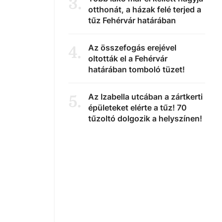
3
.
otthonát, a házak felé terjed a
tűz Fehérvár határában
Az összefogás erejével
4
.
oltották el a Fehérvár
határában tomboló tüzet!
Az Izabella utcában a zártkerti
5
.
épületeket elérte a tűz! 70
tűzoltó dolgozik a helyszínen!