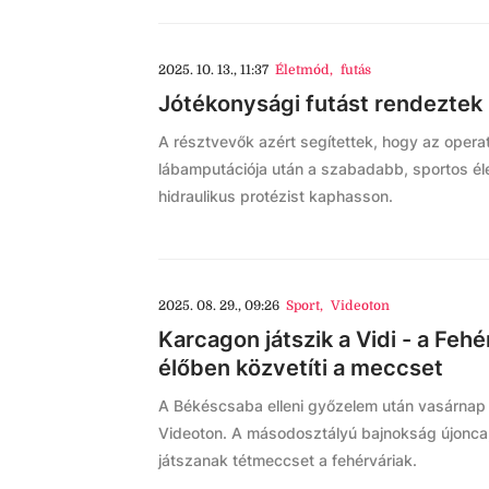
2025. 10. 13., 11:37
Életmód
,
futás
Jótékonysági futást rendeztek
A résztvevők azért segítettek, hogy az opera
lábamputációja után a szabadabb, sportos él
hidraulikus protézist kaphasson.
2025. 08. 29., 09:26
Sport
,
Videoton
Karcagon játszik a Vidi - a Fe
élőben közvetíti a meccset
A Békéscsaba elleni győzelem után vasárnap 
Videoton. A másodosztályú bajnokság újonca,
játszanak tétmeccset a fehérváriak.