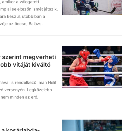
 amikor a válogatott
impiai selejtezőn ismét játszik.
jára készül, utóbbiban a
zője az öccse, Balázs.
 szerint megverheti
bb vitáját kiváltó
ával is rendelkező Iman Helif
ívó versenyén. Legközelebb
t nem minden az erő.
a a kosárlabda-