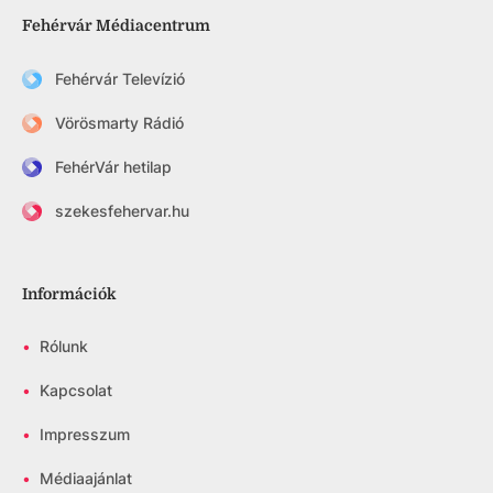
Fehérvár Médiacentrum
Fehérvár Televízió
Vörösmarty Rádió
FehérVár hetilap
szekesfehervar.hu
Információk
•
Rólunk
•
Kapcsolat
•
Impresszum
•
Médiaajánlat