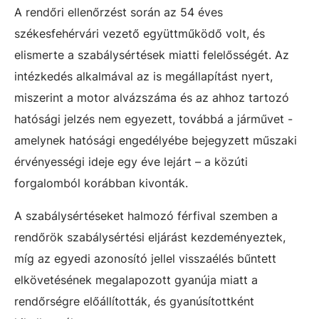
A rendőri ellenőrzést során az 54 éves
székesfehérvári vezető együttműködő volt, és
elismerte a szabálysértések miatti felelősségét. Az
intézkedés alkalmával az is megállapítást nyert,
miszerint a motor alvázszáma és az ahhoz tartozó
hatósági jelzés nem egyezett, továbbá a járművet -
amelynek hatósági engedélyébe bejegyzett műszaki
érvényességi ideje egy éve lejárt – a közúti
forgalomból korábban kivonták.
A szabálysértéseket halmozó férfival szemben a
rendőrök szabálysértési eljárást kezdeményeztek,
míg az egyedi azonosító jellel visszaélés bűntett
elkövetésének megalapozott gyanúja miatt a
rendőrségre előállították, és gyanúsítottként