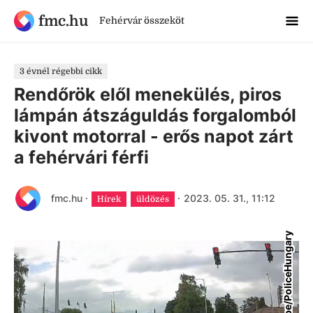
fmc.hu
Fehérvár összeköt
3 évnél régebbi cikk
Rendőrök elől menekülés, piros
lámpán átszáguldás forgalomból
kivont motorral - erős napot zárt
a fehérvári férfi
fmc.hu
·
·
2023. 05. 31., 11:12
Hírek
üldözés
YouTube/PoliceHungary