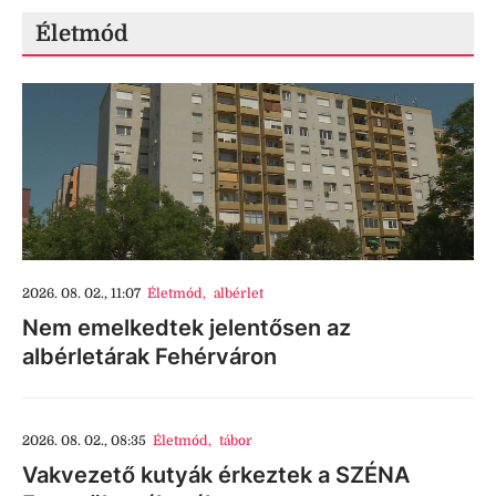
Életmód
2026. 08. 02., 11:07
Életmód
,
albérlet
Nem emelkedtek jelentősen az
albérletárak Fehérváron
2026. 08. 02., 08:35
Életmód
,
tábor
Vakvezető kutyák érkeztek a SZÉNA