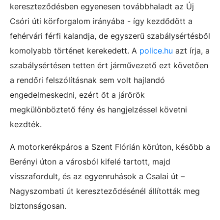
kereszteződésben egyenesen továbbhaladt az Új
Csóri úti körforgalom irányába - így kezdődött a
fehérvári férfi kalandja, de egyszerű szabálysértésből
komolyabb történet kerekedett. A
police.hu
azt írja, a
szabálysértésen tetten ért járművezető ezt követően
a rendőri felszólításnak sem volt hajlandó
engedelmeskedni, ezért őt a járőrök
megkülönböztető fény és hangjelzéssel követni
kezdték.
A motorkerékpáros a Szent Flórián körúton, később a
Berényi úton a városból kifelé tartott, majd
visszafordult, és az egyenruhások a Csalai út –
Nagyszombati út kereszteződésénél állították meg
biztonságosan.