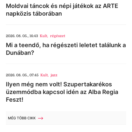
Moldvai táncok és népi játékok az ARTE
napközis táborában
2026. 08. 05., 16:43
Kult
,
régészet
Mi a teendő, ha régészeti leletet találunk a
Dunában?
2026. 08. 05., 07:45
Kult
,
jazz
Ilyen még nem volt! Szupertakarékos
üzemmódba kapcsol idén az Alba Regia
Feszt!
MÉG TÖBB CIKK