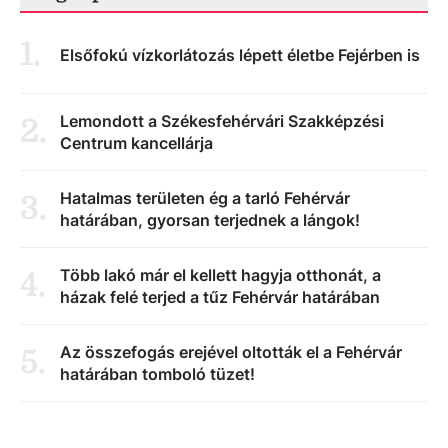
1
.
Elsőfokú vízkorlátozás lépett életbe Fejérben is
Lemondott a Székesfehérvári Szakképzési
2
.
Centrum kancellárja
Hatalmas területen ég a tarló Fehérvár
3
.
határában, gyorsan terjednek a lángok!
Több lakó már el kellett hagyja otthonát, a
4
.
házak felé terjed a tűz Fehérvár határában
Az összefogás erejével oltották el a Fehérvár
5
.
határában tomboló tüzet!