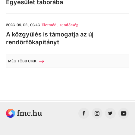
Egyesület táborába
2026. 08. 02., 06:46
Életmód
,
rendőrség
A közgyűlés is támogatja az új
rendőrfőkapitányt
MÉG TÖBB CIKK
fmc.hu