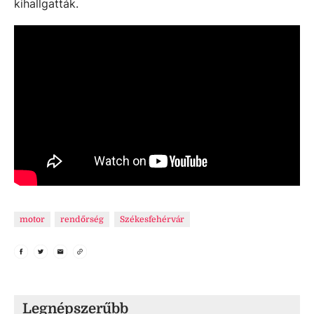
kihallgatták.
motor
rendőrség
Székesfehérvár
Legnépszerűbb