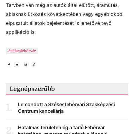
Tervben van még az autók által elütött, áramütés,
ablaknak ütközés következtében vagy egyéb okból
elpusztult állatok bejelentését is lehetővé tevő
applikáció is.
Székesfehérvár
Legnépszerűbb
Lemondott a Székesfehérvári Szakképzési
1
.
Centrum kancellárja
Hatalmas területen ég a tarló Fehérvár
2
.