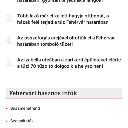
határában, gyorsan terjednek a lángok!
Több lakó már el kellett hagyja otthonát, a
3
.
házak felé terjed a tűz Fehérvár határában
Az összefogás erejével oltották el a Fehérvár
4
.
határában tomboló tüzet!
Az Izabella utcában a zártkerti épületeket elérte
5
.
a tűz! 70 tűzoltó dolgozik a helyszínen!
Fehérvári hasznos infók
•
Buszmenetrend
•
Szolgáltatók