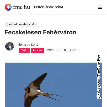
fmc.hu
Fehérvár összeköt
3 évnél régebbi cikk
Fecskelesen Fehérváron
Németh Zoltán
·
·
2023. 06. 10., 07:36
Zöld
fecske
pixabay.com/TheOtherKev