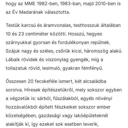
hogy az MME 1982-ben, 1983-ban, majd 2010-ben is
az Év Madarának választotta.
Testük karcsú és áramvonalas, testhosszuk általában
10 és 23 centiméter közötti. Hosszú, hegyes
szárnyukkal gyorsan és fordulékonyan repülnek.
Szájuk nagy és széles, csőrük kicsi, háromszög alakú.
Lábaik rövidek és viszonylag gyengék, míg a
tollazatuk rövid, lesimuló, gyakran fémfényű.
Összesen 20 fecskeféle ismert, két alcsaládba
sorolva. Híresek építészetükről, mely sokszor egyben
a végzetük is: sárból, fűszálakból, egyéb növényi
hozzávalókból épített fészkeiket sokszor ember
közelségében, gazdasági vagy lakóépületeknél
alakítják ki, így ezeket sok esetben leverik,