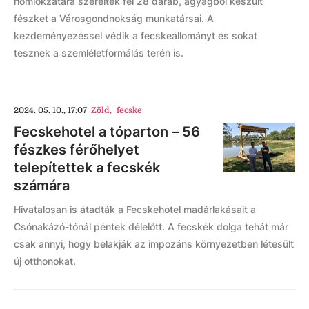
homlokzatára szereltek fel 28 darab, agyagból készült
fészket a Városgondnokság munkatársai. A
kezdeményezéssel védik a fecskeállományt és sokat
tesznek a szemléletformálás terén is.
2024. 05. 10., 17:07
Zöld
,
fecske
Fecskehotel a tóparton – 56
fészkes férőhelyet
telepítettek a fecskék
számára
Hivatalosan is átadták a Fecskehotel madárlakásait a
Csónakázó-tónál péntek délelőtt. A fecskék dolga tehát már
csak annyi, hogy belakják az impozáns környezetben létesült
új otthonokat.