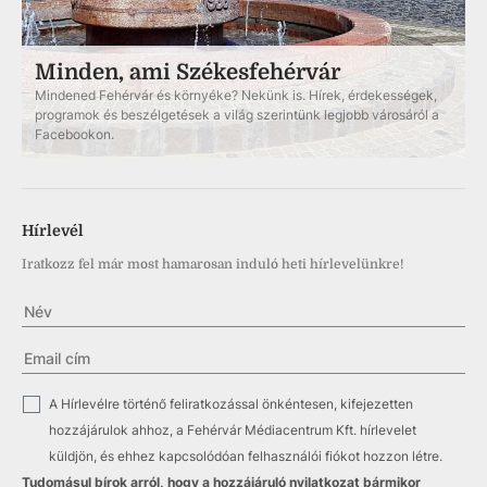
Minden, ami Székesfehérvár
Mindened Fehérvár és környéke? Nekünk is. Hírek, érdekességek,
programok és beszélgetések a világ szerintünk legjobb városáról a
Facebookon.
Hírlevél
Iratkozz fel már most hamarosan induló heti hírlevelünkre!
✓
A Hírlevélre történő feliratkozással önkéntesen, kifejezetten
hozzájárulok ahhoz, a Fehérvár Médiacentrum Kft. hírlevelet
küldjön, és ehhez kapcsolódóan felhasználói fiókot hozzon létre.
Tudomásul bírok arról, hogy a hozzájáruló nyilatkozat bármikor