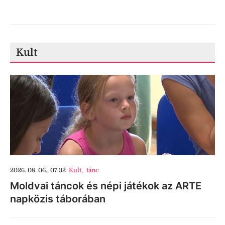
Kult
2026. 08. 06., 07:32
Kult
,
tánc
Moldvai táncok és népi játékok az ARTE
napközis táborában