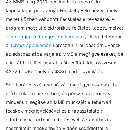
Az MME még 2010-ben indította fecskékkel
kapcsolatos programját Fecskefigyelő néven, mely
menet közben változott Fecskeles elnevezésre. A
program most új elektronikus felületet kapott, melyet
számítógépről böngészőn keresztül
, illetve telefonon
a
Turdus applikáción
keresztül is el lehet érni. Ennek
az adatbázisába várja az MME a megfigyeléseket, de
a korábbi felület adatai is átkerültek ide, összesen
4252 fészkelőhely és 4886 madárszámlálás.
Sok korábbi székesfehérvári megfigyelés adatai is
elérhetők a rendszerben, és persze biztatunk is
mindenkit, segítse az MME munkáját a fehérvári
fecskék megfigyelésével és a tapasztalatok
adatbázisba történő feltöltésével. Az adatbázis
használatát megkönnyítő videós segédlettel is