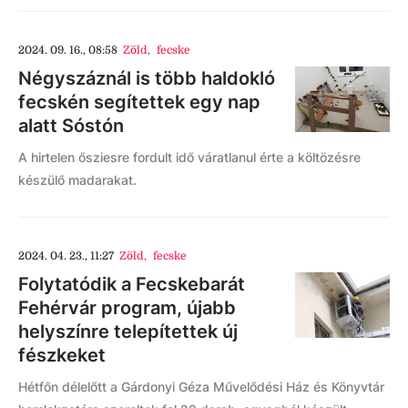
2024. 09. 16., 08:58
Zöld
,
fecske
Négyszáznál is több haldokló
fecskén segítettek egy nap
alatt Sóstón
A hirtelen ősziesre fordult idő váratlanul érte a költözésre
készülő madarakat.
2024. 04. 23., 11:27
Zöld
,
fecske
Folytatódik a Fecskebarát
Fehérvár program, újabb
helyszínre telepítettek új
fészkeket
Hétfőn délelőtt a Gárdonyi Géza Művelődési Ház és Könyvtár