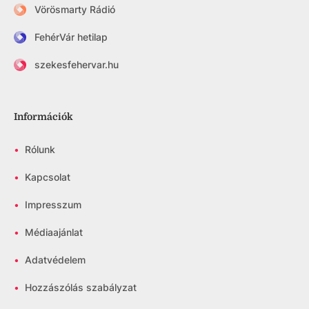
Vörösmarty Rádió
FehérVár hetilap
szekesfehervar.hu
Információk
•
Rólunk
•
Kapcsolat
•
Impresszum
•
Médiaajánlat
•
Adatvédelem
•
Hozzászólás szabályzat