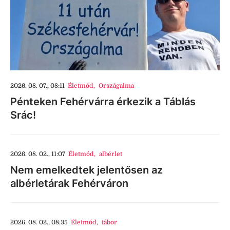
2026. 08. 07., 08:11
Életmód
,
Országalma
Pénteken Fehérvárra érkezik a Táblás
Srác!
2026. 08. 02., 11:07
Életmód
,
albérlet
Nem emelkedtek jelentősen az
albérletárak Fehérváron
2026. 08. 02., 08:35
Életmód
,
tábor