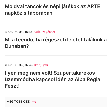
Moldvai táncok és népi játékok az ARTE
napközis táborában
2026. 08. 05., 16:43
Kult
,
régészet
Mi a teendő, ha régészeti leletet találunk a
Dunában?
2026. 08. 05., 07:45
Kult
,
jazz
Ilyen még nem volt! Szupertakarékos
üzemmódba kapcsol idén az Alba Regia
Feszt!
MÉG TÖBB CIKK