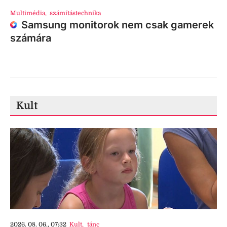
Multimédia
,
számítástechnika
Samsung monitorok nem csak gamerek
számára
Kult
2026. 08. 06., 07:32
Kult
,
tánc