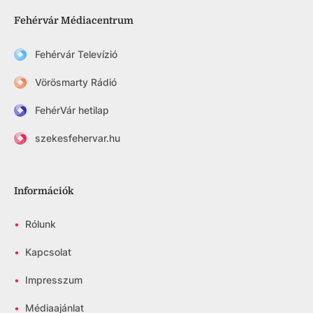
Fehérvár Médiacentrum
Fehérvár Televízió
Vörösmarty Rádió
FehérVár hetilap
szekesfehervar.hu
Információk
•
Rólunk
•
Kapcsolat
•
Impresszum
•
Médiaajánlat