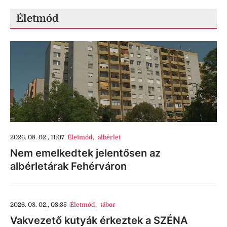
Életmód
2026. 08. 02., 11:07
Életmód
,
albérlet
Nem emelkedtek jelentősen az
albérletárak Fehérváron
2026. 08. 02., 08:35
Életmód
,
tábor
Vakvezető kutyák érkeztek a SZÉNA