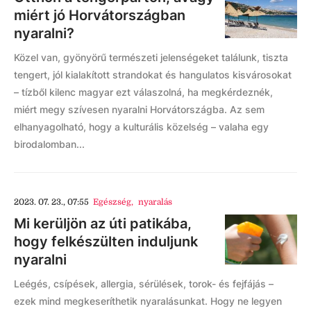
miért jó Horvátországban
nyaralni?
Közel van, gyönyörű természeti jelenségeket találunk, tiszta
tengert, jól kialakított strandokat és hangulatos kisvárosokat
– tízből kilenc magyar ezt válaszolná, ha megkérdeznék,
miért megy szívesen nyaralni Horvátországba. Az sem
elhanyagolható, hogy a kulturális közelség – valaha egy
birodalomban...
2023. 07. 23., 07:55
Egészség
,
nyaralás
Mi kerüljön az úti patikába,
hogy felkészülten induljunk
nyaralni
Leégés, csípések, allergia, sérülések, torok- és fejfájás –
ezek mind megkeseríthetik nyaralásunkat. Hogy ne legyen