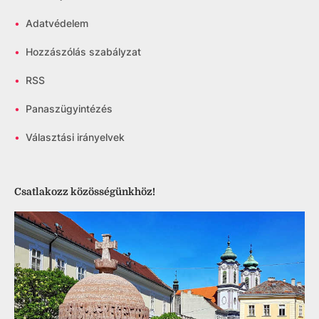
•
Adatvédelem
•
Hozzászólás szabályzat
•
RSS
•
Panaszügyintézés
•
Választási irányelvek
Csatlakozz közösségünkhöz!