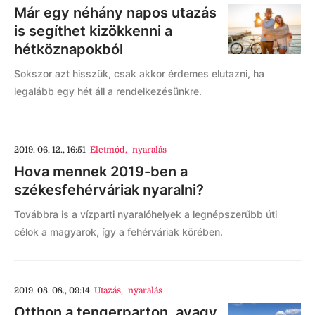
Már egy néhány napos utazás
is segíthet kizökkenni a
hétköznapokból
Sokszor azt hisszük, csak akkor érdemes elutazni, ha
legalább egy hét áll a rendelkezésünkre.
2019. 06. 12., 16:51
Életmód
,
nyaralás
Hova mennek 2019-ben a
székesfehérváriak nyaralni?
Továbbra is a vízparti nyaralóhelyek a legnépszerűbb úti
célok a magyarok, így a fehérváriak körében.
2019. 08. 08., 09:14
Utazás
,
nyaralás
Otthon a tengerparton, avagy