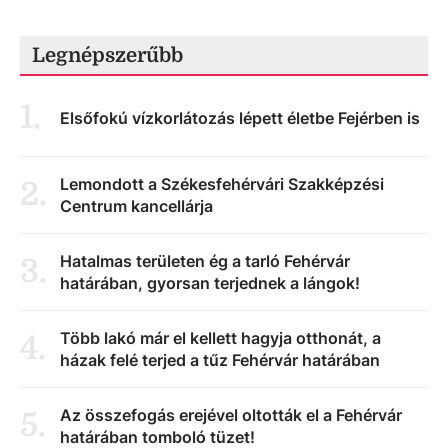
Legnépszerűbb
1
.
Elsőfokú vízkorlátozás lépett életbe Fejérben is
Lemondott a Székesfehérvári Szakképzési
2
.
Centrum kancellárja
Hatalmas területen ég a tarló Fehérvár
3
.
határában, gyorsan terjednek a lángok!
Több lakó már el kellett hagyja otthonát, a
4
.
házak felé terjed a tűz Fehérvár határában
Az összefogás erejével oltották el a Fehérvár
5
.
határában tomboló tüzet!