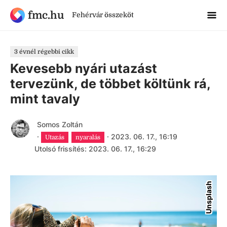
fmc.hu
Fehérvár összeköt
3 évnél régebbi cikk
Kevesebb nyári utazást
tervezünk, de többet költünk rá,
mint tavaly
Somos Zoltán
·
·
2023. 06. 17., 16:19
Utazás
nyaralás
Utolsó frissítés: 2023. 06. 17., 16:29
Unsplash