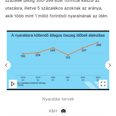
százalék pedig 300-399 ezer forinttal készül az
utazásra, illetve 5 százalékos azoknak az aránya,
akik több mint 1 millió forintból nyaralnának az idén.
Nyaralási tervek
K&H