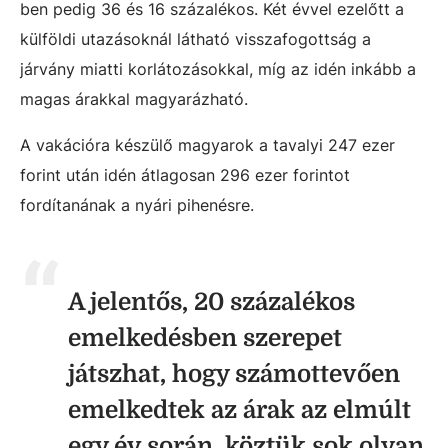
ben pedig 36 és 16 százalékos. Két évvel ezelőtt a
külföldi utazásoknál látható visszafogottság a
járvány miatti korlátozásokkal, míg az idén inkább a
magas árakkal magyarázható.
A vakációra készülő magyarok a tavalyi 247 ezer
forint után idén átlagosan 296 ezer forintot
fordítanának a nyári pihenésre.
A jelentős, 20 százalékos
emelkedésben szerepet
játszhat, hogy számottevően
emelkedtek az árak az elmúlt
egy év során, köztük sok olyan