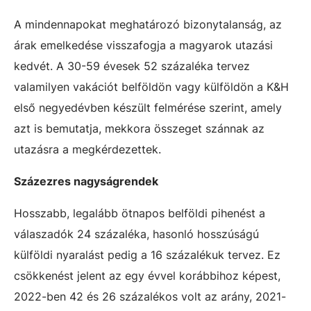
A mindennapokat meghatározó bizonytalanság, az
árak emelkedése visszafogja a magyarok utazási
kedvét. A 30-59 évesek 52 százaléka tervez
valamilyen vakációt belföldön vagy külföldön a K&H
első negyedévben készült felmérése szerint, amely
azt is bemutatja, mekkora összeget szánnak az
utazásra a megkérdezettek.
Százezres nagyságrendek
Hosszabb, legalább ötnapos belföldi pihenést a
válaszadók 24 százaléka, hasonló hosszúságú
külföldi nyaralást pedig a 16 százalékuk tervez. Ez
csökkenést jelent az egy évvel korábbihoz képest,
2022-ben 42 és 26 százalékos volt az arány, 2021-