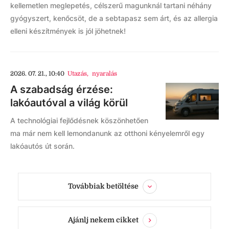
kellemetlen meglepetés, célszerű magunknál tartani néhány
gyógyszert, kenőcsöt, de a sebtapasz sem árt, és az allergia
elleni készítmények is jól jöhetnek!
2026. 07. 21., 10:40
Utazás
,
nyaralás
A szabadság érzése:
lakóautóval a világ körül
A technológiai fejlődésnek köszönhetően
ma már nem kell lemondanunk az otthoni kényelemről egy
lakóautós út során.
Továbbiak betöltése
Ajánlj nekem cikket