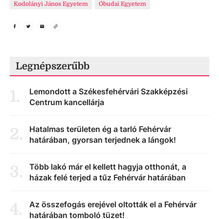
Kodolányi János Egyetem
Óbudai Egyetem
Legnépszerűbb
Lemondott a Székesfehérvári Szakképzési
1
.
Centrum kancellárja
Hatalmas területen ég a tarló Fehérvár
2
.
határában, gyorsan terjednek a lángok!
Több lakó már el kellett hagyja otthonát, a
3
.
házak felé terjed a tűz Fehérvár határában
Az összefogás erejével oltották el a Fehérvár
4
.
határában tomboló tüzet!