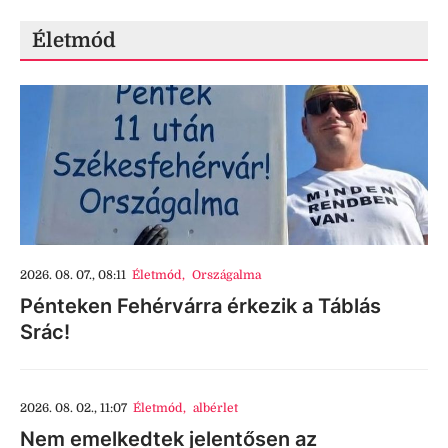
Életmód
2026. 08. 07., 08:11
Életmód
,
Országalma
Pénteken Fehérvárra érkezik a Táblás
Srác!
2026. 08. 02., 11:07
Életmód
,
albérlet
Nem emelkedtek jelentősen az