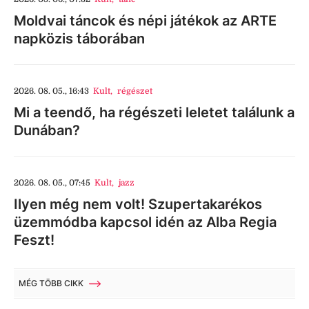
Moldvai táncok és népi játékok az ARTE
napközis táborában
2026. 08. 05., 16:43
Kult
,
régészet
Mi a teendő, ha régészeti leletet találunk a
Dunában?
2026. 08. 05., 07:45
Kult
,
jazz
Ilyen még nem volt! Szupertakarékos
üzemmódba kapcsol idén az Alba Regia
Feszt!
MÉG TÖBB CIKK