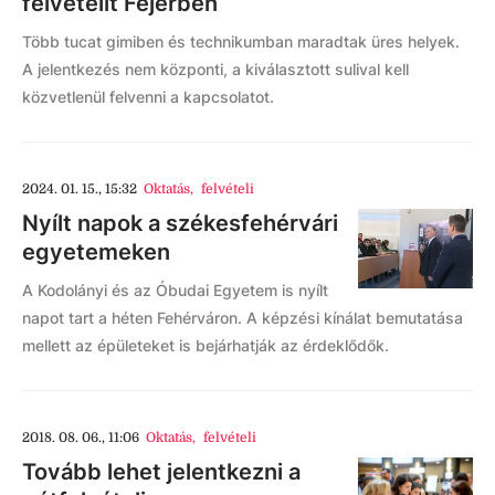
felvételit Fejérben
Több tucat gimiben és technikumban maradtak üres helyek.
A jelentkezés nem központi, a kiválasztott sulival kell
közvetlenül felvenni a kapcsolatot.
2024. 01. 15., 15:32
Oktatás
,
felvételi
Nyílt napok a székesfehérvári
egyetemeken
A Kodolányi és az Óbudai Egyetem is nyílt
napot tart a héten Fehérváron. A képzési kínálat bemutatása
mellett az épületeket is bejárhatják az érdeklődők.
2018. 08. 06., 11:06
Oktatás
,
felvételi
Tovább lehet jelentkezni a