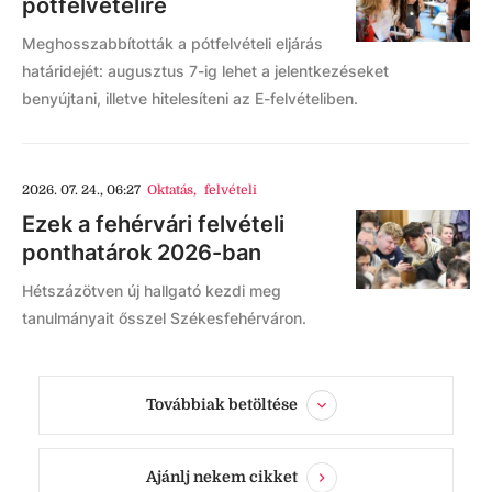
pótfelvételire
Meghosszabbították a pótfelvételi eljárás
határidejét: augusztus 7-ig lehet a jelentkezéseket
benyújtani, illetve hitelesíteni az E-felvételiben.
2026. 07. 24., 06:27
Oktatás
,
felvételi
Ezek a fehérvári felvételi
ponthatárok 2026-ban
Hétszázötven új hallgató kezdi meg
tanulmányait ősszel Székesfehérváron.
Továbbiak betöltése
Ajánlj nekem cikket