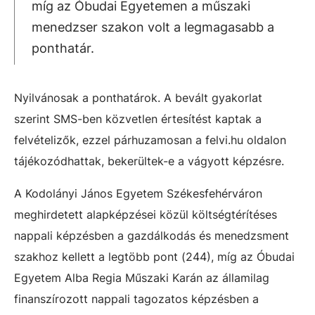
míg az Óbudai Egyetemen a műszaki
menedzser szakon volt a legmagasabb a
ponthatár.
Nyilvánosak a ponthatárok. A bevált gyakorlat
szerint SMS-ben közvetlen értesítést kaptak a
felvételizők, ezzel párhuzamosan a felvi.hu oldalon
tájékozódhattak, bekerültek-e a vágyott képzésre.
A Kodolányi János Egyetem Székesfehérváron
meghirdetett alapképzései közül költségtérítéses
nappali képzésben a gazdálkodás és menedzsment
szakhoz kellett a legtöbb pont (244), míg az Óbudai
Egyetem Alba Regia Műszaki Karán az államilag
finanszírozott nappali tagozatos képzésben a