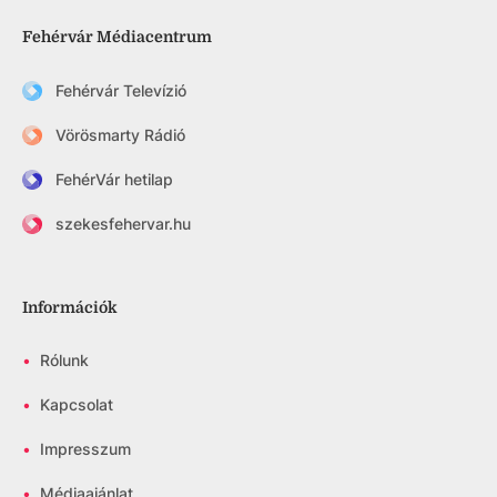
Fehérvár Médiacentrum
Fehérvár Televízió
Vörösmarty Rádió
FehérVár hetilap
szekesfehervar.hu
Információk
•
Rólunk
•
Kapcsolat
•
Impresszum
•
Médiaajánlat