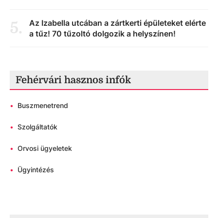
Az Izabella utcában a zártkerti épületeket elérte
5
.
a tűz! 70 tűzoltó dolgozik a helyszínen!
Fehérvári hasznos infók
•
Buszmenetrend
•
Szolgáltatók
•
Orvosi ügyeletek
•
Ügyintézés