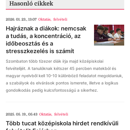
Hasonló cikkek
2026. 01. 23., 13:07
Oktatás
,
felvételi
Hajráznak a diákok: nemcsak
a tudás, a koncentráció, az
időbeosztás és a
stresszkezelés is számít
Szombaton több tízezer diák írja majd középiskolai
felvételijét. A tanulóknak kétszer 45 percben matekból és
magyar nyelvből kell 10-10 különböző feladatot megoldaniuk,
a szabályok és elvárások pontos ismerete, illetve a logikus
gondolkodás pedig kulcsfontosságú a sikerhez.
2025. 05. 19., 05:43
Oktatás
,
felvételi
Több tucat középiskola hirdet rendkívüli