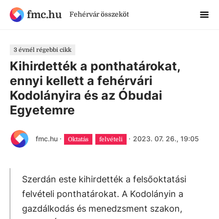
fmc.hu
Fehérvár összeköt
3 évnél régebbi cikk
Kihirdették a ponthatárokat,
ennyi kellett a fehérvári
Kodolányira és az Óbudai
Egyetemre
fmc.hu
·
·
2023. 07. 26., 19:05
Oktatás
felvételi
Szerdán este kihirdették a felsőoktatási
felvételi ponthatárokat. A Kodolányin a
gazdálkodás és menedzsment szakon,