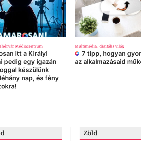
ehérvár Médiacentrum
Multimédia
,
digitális világ
san itt a Királyi
7 tipp, hogyan gyor
i pedig egy igazán
az alkalmazásaid mű
loggal készülünk
Néhány nap, és fény
tokra!
ód
Zöld