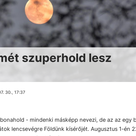
mét szuperhold lesz
t
7. 30., 17:37
abonahold - mindenki másképp nevezi, de az az egy b
átok lencsevégre Földünk kísérőjét. Augusztus 1-én 2