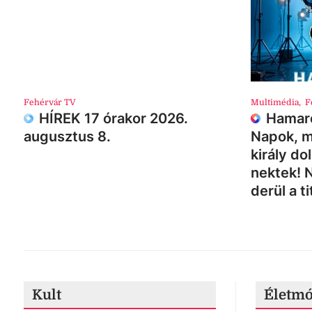
Fehérvár TV
Multimédia
,
F
HÍREK 17 órakor 2026.
Hamaro
augusztus 8.
Napok, m
király do
nektek! 
derül a ti
Kult
Életm