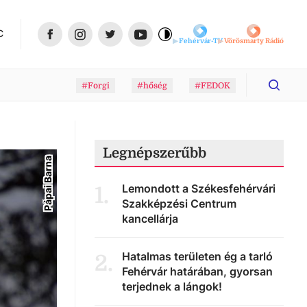
C
Fehérvár-TV
Vörösmarty Rádió
#Forgi
#hőség
#FEDOK
Legnépszerűbb
Pápai Barna
Lemondott a Székesfehérvári
1
.
Szakképzési Centrum
kancellárja
Hatalmas területen ég a tarló
2
.
Fehérvár határában, gyorsan
terjednek a lángok!