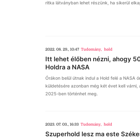
ritka látványban lehet részünk, ha sikerül elk
2022. 08. 29., 10:47
Tudomány
,
hold
Itt lehet élőben nézni, ahogy 50
Holdra a NASA
Órákon belül útnak indul a Hold felé a NASA 
küldetésére azonban még két évet kell várni,
2025-ben történhet meg.
2023. 07. 03., 16:33
Tudomány
,
hold
Szuperhold lesz ma este Székes