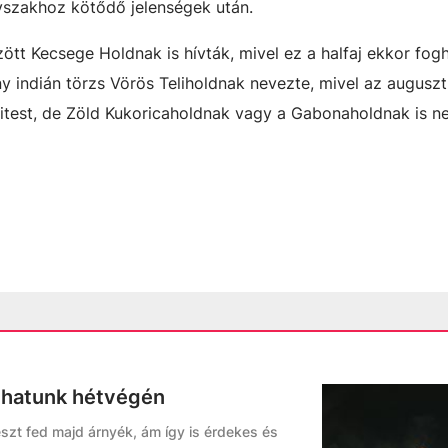
vszakhoz kötődő jelenségek után.
tt Kecsege Holdnak is hívták, mivel ez a halfaj ekkor fogh
indián törzs Vörös Teliholdnak nevezte, mivel az augusztu
itest, de Zöld Kukoricaholdnak vagy a Gabonaholdnak is n
thatunk hétvégén
szt fed majd árnyék, ám így is érdekes és