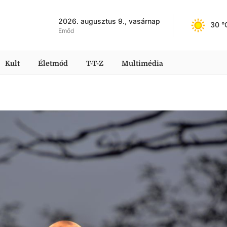
2026. augusztus 9., vasárnap
30
 °
Emőd
Kult
Életmód
T-T-Z
Multimédia