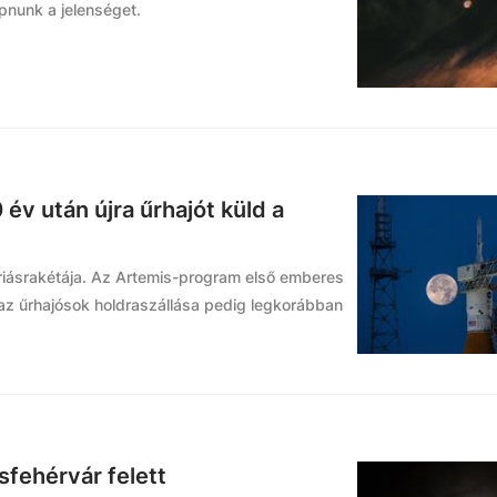
apnunk a jelenséget.
 év után újra űrhajót küld a
óriásrakétája. Az Artemis-program első emberes
 az űrhajósok holdraszállása pedig legkorábban
fehérvár felett