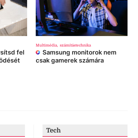
Multimédia
,
számítástechnika
sítsd fel
Samsung monitorok nem
ködését
csak gamerek számára
Tech