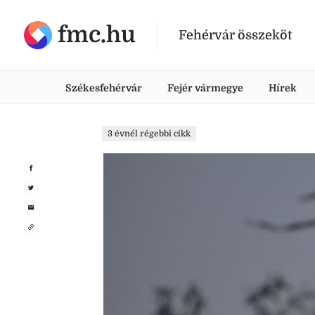
fmc.hu
Fehérvár összeköt
Székesfehérvár
Fejér vármegye
Hírek
3 évnél régebbi cikk