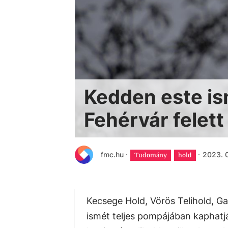
Kedden este is
Fehérvár felet
fmc.hu
·
·
2023. 0
Tudomány
hold
Kecsege Hold, Vörös Telihold, G
ismét teljes pompájában kaphatj