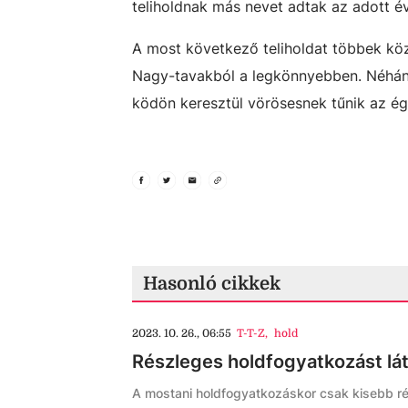
teliholdnak más nevet adtak az adott é
A most következő teliholdat többek közö
Nagy-tavakból a legkönnyebben. Néhány 
ködön keresztül vörösesnek tűnik az ég
Hasonló cikkek
2023. 10. 26., 06:55
T-T-Z
,
hold
Részleges holdfogyatkozást lá
A mostani holdfogyatkozáskor csak kisebb ré