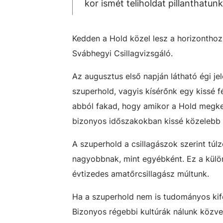
kor ismét teliholdat pillanthatun
Kedden a Hold közel lesz a horizonthoz,
Svábhegyi Csillagvizsgáló.
Az augusztus első napján látható égi je
szuperhold, vagyis kísérőnk egy kissé 
abból fakad, hogy amikor a Hold megker
bizonyos időszakokban kissé közelebb 
A szuperhold a csillagászok szerint túlzó
nagyobbnak, mint egyébként. Ez a kül
évtizedes amatőrcsillagász múltunk.
Ha a szuperhold nem is tudományos kife
Bizonyos régebbi kultúrák nálunk közv