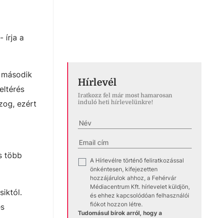
 írja a
a második
Hírlevél
eltérés
Iratkozz fel már most hamarosan
induló heti hírlevelünkre!
zog, ezért
s több
A Hírlevélre történő feliratkozással
✓
önkéntesen, kifejezetten
hozzájárulok ahhoz, a Fehérvár
Médiacentrum Kft. hírlevelet küldjön,
iktól.
és ehhez kapcsolódóan felhasználói
fiókot hozzon létre.
es
Tudomásul bírok arról, hogy a