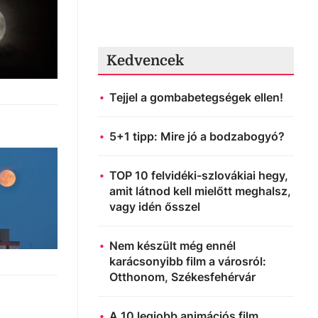
Kedvencek
Tejjel a gombabetegségek ellen!
5+1 tipp: Mire jó a bodzabogyó?
TOP 10 felvidéki-szlovákiai hegy,
amit látnod kell mielőtt meghalsz,
vagy idén ősszel
Nem készült még ennél
karácsonyibb film a városról:
Otthonom, Székesfehérvár
A 10 legjobb animációs film