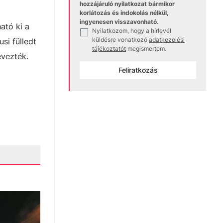
hozzájáruló nyilatkozat bármikor
korlátozás és indokolás nélkül,
ingyenesen visszavonható.
ató ki a
Nyilatkozom, hogy a hírlevél
✓
küldésre vonatkozó
adatkezelési
si fülledt
tájékoztatót
megismertem.
evezték.
Feliratkozás