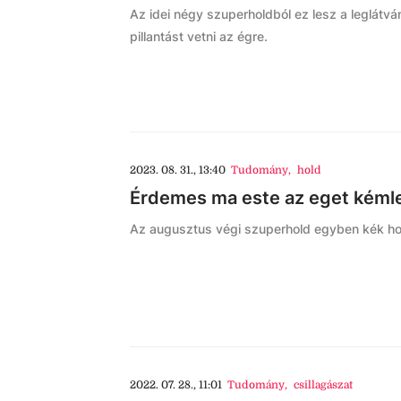
Az idei négy szuperholdból ez lesz a leglát
pillantást vetni az égre.
2023. 08. 31., 13:40
Tudomány
,
hold
Érdemes ma este az eget kémlel
Az augusztus végi szuperhold egyben kék hold i
2022. 07. 28., 11:01
Tudomány
,
csillagászat