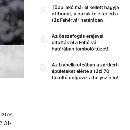
Több lakó már el kellett hagyja
3
.
otthonát, a házak felé terjed a
tűz Fehérvár határában
Az összefogás erejével
4
.
oltották el a Fehérvár
határában tomboló tüzet!
Az Izabella utcában a zártkerti
5
.
épületeket elérte a tűz! 70
tűzoltó dolgozik a helyszínen!
iztos,
2:31-