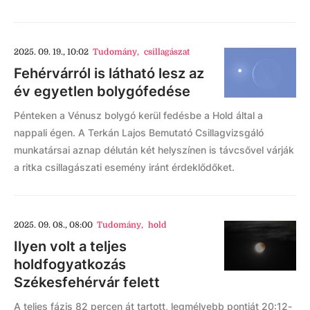
2025. 09. 19., 10:02
Tudomány
,
csillagászat
Fehérvárról is látható lesz az
év egyetlen bolygófedése
Pénteken a Vénusz bolygó kerül fedésbe a Hold által a
nappali égen. A Terkán Lajos Bemutató Csillagvizsgáló
munkatársai aznap délután két helyszínen is távcsővel várják
a ritka csillagászati esemény iránt érdeklődőket.
2025. 09. 08., 08:00
Tudomány
,
hold
Ilyen volt a teljes
holdfogyatkozás
Székesfehérvár felett
A teljes fázis 82 percen át tartott, legmélyebb pontját 20:12-