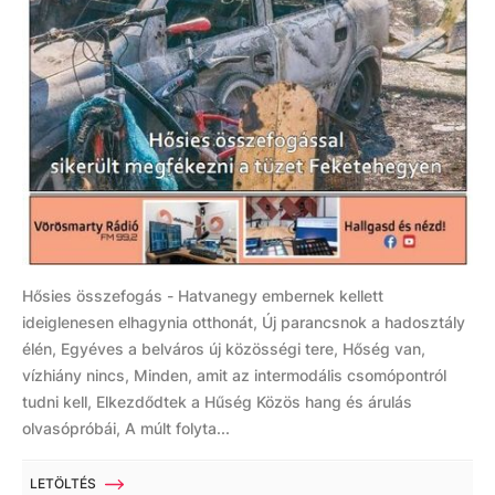
Hősies összefogás - Hatvanegy embernek kellett
ideiglenesen elhagynia otthonát, Új parancsnok a hadosztály
élén, Egyéves a belváros új közösségi tere, Hőség van,
vízhiány nincs, Minden, amit az intermodális csomópontról
tudni kell, Elkezdődtek a Hűség Közös hang és árulás
olvasópróbái, A múlt folyta...
LETÖLTÉS