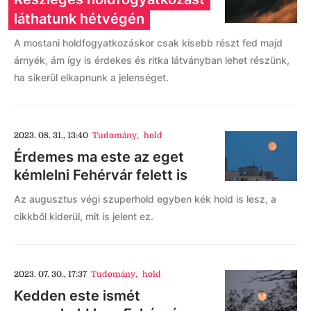
láthatunk hétvégén
A mostani holdfogyatkozáskor csak kisebb részt fed majd
árnyék, ám így is érdekes és ritka látványban lehet részünk,
ha sikerül elkapnunk a jelenséget.
2023. 08. 31., 13:40
Tudomány
,
hold
Érdemes ma este az eget
kémlelni Fehérvár felett is
Az augusztus végi szuperhold egyben kék hold is lesz, a
cikkből kiderül, mit is jelent ez.
2023. 07. 30., 17:37
Tudomány
,
hold
Kedden este ismét