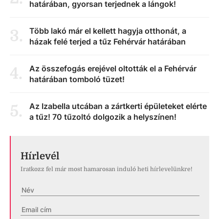
határában, gyorsan terjednek a lángok!
Több lakó már el kellett hagyja otthonát, a
3
.
házak felé terjed a tűz Fehérvár határában
Az összefogás erejével oltották el a Fehérvár
4
.
határában tomboló tüzet!
Az Izabella utcában a zártkerti épületeket elérte
5
.
a tűz! 70 tűzoltó dolgozik a helyszínen!
Hírlevél
Iratkozz fel már most hamarosan induló heti hírlevelünkre!