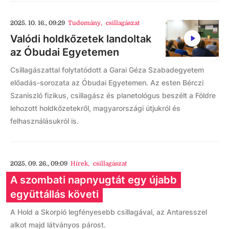
2025. 10. 16., 09:29
Tudomány
,
csillagászat
Valódi holdkőzetek landoltak
az Óbudai Egyetemen
Csillagászattal folytatódott a Garai Géza Szabadegyetem
előadás-sorozata az Óbudai Egyetemen. Az esten Bérczi
Szaniszló fizikus, csillagász és planetológus beszélt a Földre
lehozott holdkőzetekről, magyarországi útjukról és
felhasználásukról is.
2025. 09. 26., 09:09
Hírek
,
csillagászat
A szombati napnyugtát egy újabb
együttállás követi
A Hold a Skorpió legfényesebb csillagával, az Antaresszel
alkot majd látványos párost.