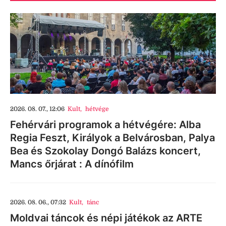
2026. 08. 07., 12:06
Kult
,
hétvége
Fehérvári programok a hétvégére: Alba
Regia Feszt, Királyok a Belvárosban, Palya
Bea és Szokolay Dongó Balázs koncert,
Mancs őrjárat : A dínófilm
2026. 08. 06., 07:32
Kult
,
tánc
Moldvai táncok és népi játékok az ARTE