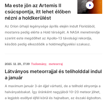
Ma este jön az Artemis II
csúcspontja, itt lehet élőben
nézni a holdkerülést
Az Orion űrhajó legénysége április elején indult Floridából,
mostanra pedig elérte a Hold térségét. A NASA menetrendje
szerint este megdőlhet az Apollo–13 távolsági rekordja,
később pedig elkezdődik a holdmegfigyelési szakasz.
2025. 12. 29., 17:39
Tudomány
,
meteorraj
Látványos meteorrajjal és teliholddal indul
a január
A maximum január 3-án éjjel várható, de a telihold elnyomja a
halványabbakat. Így óránként nagyjából 10–20 meteor jöhet,
a legjobb eséllyel éjfél körül és hajnalban, az északi égbolton.