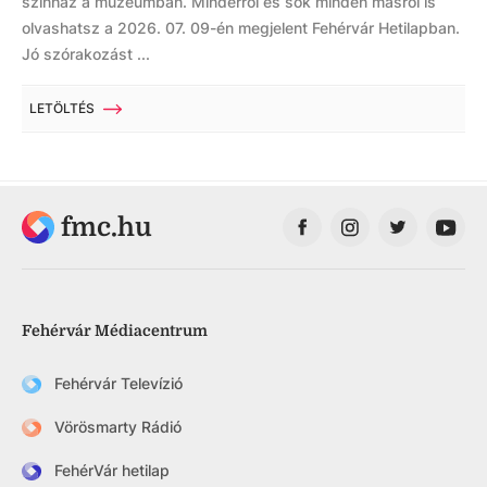
színház a múzeumban. Minderről és sok minden másról is
olvashatsz a 2026. 07. 09-én megjelent Fehérvár Hetilapban.
Jó szórakozást ...
LETÖLTÉS
fmc.hu
Fehérvár Médiacentrum
Fehérvár Televízió
Vörösmarty Rádió
FehérVár hetilap