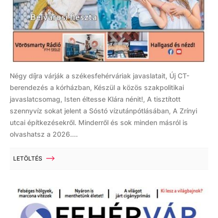
Négy díjra várják a székesfehérváriak javaslatait, Új CT-
berendezés a kórházban, Készül a közös szakpolitikai
javaslatcsomag, Isten éltesse Klára nénit!, A tisztított
szennyvíz sokat jelent a Sóstó vízutánpótlásában, A Zrínyi
utcai építkezésekről. Minderről és sok minden másról is
olvashatsz a 2026....
LETÖLTÉS