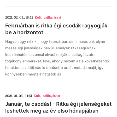
2021. 02. 05., 16:52
Kult
,
csillagászat
Februárban is ritka égi csodák ragyogják
be a horizontot
Nagyon úgy néz ki, hogy februárban sem maradunk olyan
mesés égi jelenségek nélkül, amelyek ritkaságuknak
köszönhetően azonnal elvarázsolják a csillagászatra
fogékony embereket. Nos, ahogy nézem az elkövetkezendő
hetekben az időjárás is derűsebb arcát mutatja majd, így
könnyebben megtalálhatjátok az ...
2021. 01. 05., 14:51
Kult
,
csillagászat
Január, te csodás! - Ritka égi jelenségeket
leshettek meg az év első hónapjában