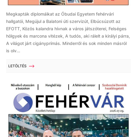
Megkapták diplomáikat az Óbudai Egyetem fehérvári
hallgatói, Megújul a Balatoni úti szervizút, Elbúcsúzott az
EFOTT, Közös kalandra hívnak a város játszóterei, Felséges
hölgyek és marcona vitézek, A tudós, aki rálelt a királyi párra,
A világot járt cigányprímás. Minderről és sok minden másról
is olv...
LETÖLTÉS