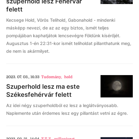
szuperhold lesz Fehérvár
felett
Kecsege Hold, Vörös Telihold, Gabonahold - mindenki
másképp nevezi, de az az egy biztos, ismét teljes
pompájában kaphatjátok lencsevégre Földünk kísérőjét.
Augusztus 1-én 22:31-kor ismét teliholdat pillanthatunk meg,
de nem is akármilyet.
2023. 07. 03., 16:33
Tudomány
,
hold
Szuperhold lesz ma este
Székesfehérvár felett
Az idei négy szuperholdból ez lesz a leglátványosabb.
Naplemente után érdemes lesz egy pillantást vetni az égre.