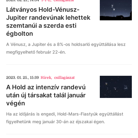
2023. 02. 21., 14:04
T-T-Z
,
csillagászat
Látványos Hold-Vénusz-
Jupiter randevúnak lehettek
szemtanúi a szerda esti
égbolton
A Vénusz, a Jupiter és a 8%-os holdsarló együttállása lesz
megfigyelhető február 22-én.
2023. 01. 25., 15:39
Hírek
,
csillagászat
A Hold az intenzív randevú
után új társakat talál január
végén
Ha az időjárás is engedi, Hold-Mars-Fiastyúk együttállást
figyelhetünk meg január 30-án az éjszakai égen.