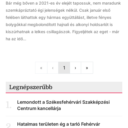
Bár még bőven a 2021-es év elejét tapossuk, nem maradunk
szemkápráztató égi jelenségek nélkül. Csak január első
felében láthattok egy hármas együttállást, illetve fényes
bolygókkal megbolondított hajnali és alkonyi holdsarlót is
kiszúrhatnak a lelkes csillagászok. Figyeljétek az eget - már
ha az idő...
First
Previous
Next
Last
«
‹
1
›
»
Legnépszerűbb
Lemondott a Székesfehérvári Szakképzési
1
.
Centrum kancellárja
Hatalmas területen ég a tarló Fehérvár
2
.