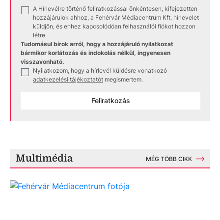
A Hírlevélre történő feliratkozással önkéntesen, kifejezetten
✓
hozzájárulok ahhoz, a Fehérvár Médiacentrum Kft. hírlevelet
küldjön, és ehhez kapcsolódóan felhasználói fiókot hozzon
létre.
Tudomásul bírok arról, hogy a hozzájáruló nyilatkozat
bármikor korlátozás és indokolás nélkül, ingyenesen
visszavonható.
Nyilatkozom, hogy a hírlevél küldésre vonatkozó
✓
adatkezelési tájékoztatót
megismertem.
Feliratkozás
Multimédia
MÉG TÖBB CIKK