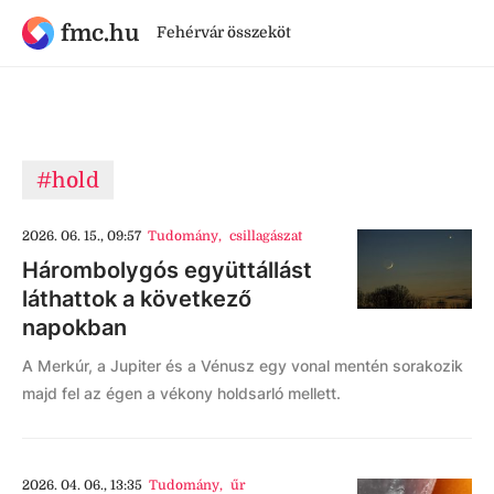
fmc.hu
Fehérvár összeköt
#hold
2026. 06. 15., 09:57
Tudomány
,
csillagászat
Hárombolygós együttállást
láthattok a következő
napokban
A Merkúr, a Jupiter és a Vénusz egy vonal mentén sorakozik
majd fel az égen a vékony holdsarló mellett.
2026. 04. 06., 13:35
Tudomány
,
űr