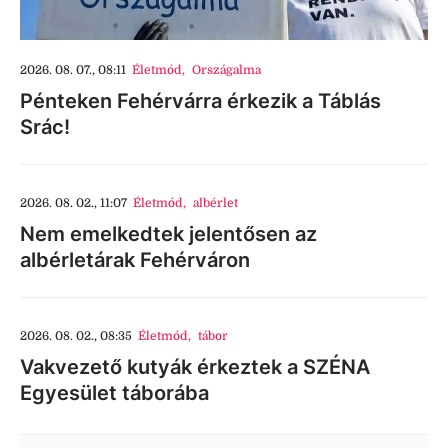
2026. 08. 07., 08:11
Életmód
,
Országalma
Pénteken Fehérvárra érkezik a Táblás
Srác!
2026. 08. 02., 11:07
Életmód
,
albérlet
Nem emelkedtek jelentősen az
albérletárak Fehérváron
2026. 08. 02., 08:35
Életmód
,
tábor
Vakvezető kutyák érkeztek a SZÉNA
Egyesület táborába