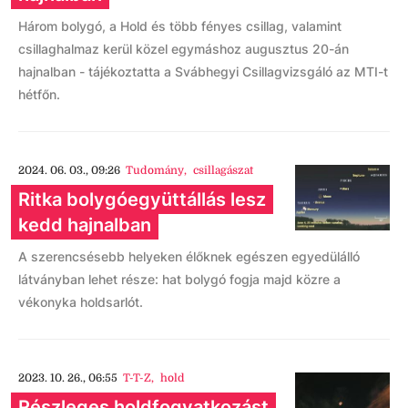
Három bolygó, a Hold és több fényes csillag, valamint
csillaghalmaz kerül közel egymáshoz augusztus 20-án
hajnalban - tájékoztatta a Svábhegyi Csillagvizsgáló az MTI-t
hétfőn.
2024. 06. 03., 09:26
Tudomány
,
csillagászat
Ritka bolygóegyüttállás lesz
kedd hajnalban
A szerencsésebb helyeken élőknek egészen egyedülálló
látványban lehet része: hat bolygó fogja majd közre a
vékonyka holdsarlót.
2023. 10. 26., 06:55
T-T-Z
,
hold
Részleges holdfogyatkozást