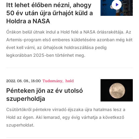
Itt lehet élőben nézni, ahogy
50 év után újra űrhajót küld a
Holdra a NASA
Órákon belül útnak indul a Hold felé a NASA óriásrakétája. Az
Artemis-program első emberes küldetésére azonban még két
évet kell várni, az űrhajósok holdraszállása pedig
legkorábban 2025-ben történhet meg.
2022. 08. 08., 18:00
Tudomány
,
hold
Pénteken jön az év utolsó
szuperholdja
Csütörtökről péntekre virradó éjszaka újra hatalmas lesz a
Hold az égen. Aki lemarad, egy évig várhatja a következő
szuperholdat.