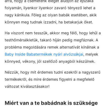
arra, hogy a csemeténk eleget aludjon az éjszaka
folyamán, ilyenkor ilyenkor zavaró tényező lehet a
nagy kánikula. Főleg az olyan babák esetében, akik
könnyen meg tudnak izzadni, ha betakarjuk őket.
Ha viszont nem tesszük, akkor meg félő, hogy lehűl a
testhőmérsékletük, takaró híján pedig megfáznak. A
probléma megoldására remek alternatívát kínálnak a
Baby Inside Babatermékek nyári alvózsákjai
, melyek
könnyed, vékony, jól szellőző anyagból készülnek.
Nézzük, hogy mit érdemes tudni ezekről a nagyszerű
termékekről, és mire érdemes figyelni a megfelelő
változat kiválasztásakor!
Miért van a te babádnak is szüksége