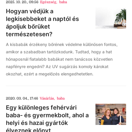
2025. 10. 20., 09:56
Egészség
,
baba
Hogyan védjük a
legkisebbeket a naptól és
ápoljuk bőrüket
természetesen?
A kisbabák érzékeny bőrének védelme különösen fontos,
amikor a szabadban tartózkodunk. Tudtad, hogy a hat
hónaposnál fiatalabb babákat nem tanácsos közvetlen
napfényre engedni? Az UV sugárzás komoly károkat
okozhat, ezért a megelőzés elengedhetetlen.
2020. 03. 04., 17:46
Vásárlás
,
baba
Egy különleges fehérvári
baba- és gyermekbolt, ahol a
helyi és hazai gyártók
élveznek előnyt