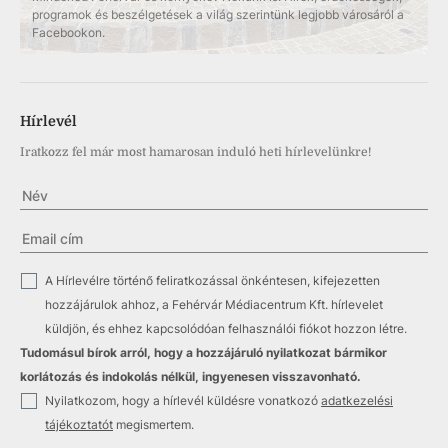
programok és beszélgetések a világ szerintünk legjobb városáról a
Facebookon.
Hírlevél
Iratkozz fel már most hamarosan induló heti hírlevelünkre!
✓
A Hírlevélre történő feliratkozással önkéntesen, kifejezetten
hozzájárulok ahhoz, a Fehérvár Médiacentrum Kft. hírlevelet
küldjön, és ehhez kapcsolódóan felhasználói fiókot hozzon létre.
Tudomásul bírok arról, hogy a hozzájáruló nyilatkozat bármikor
korlátozás és indokolás nélkül, ingyenesen visszavonható.
✓
Nyilatkozom, hogy a hírlevél küldésre vonatkozó
adatkezelési
tájékoztatót
megismertem.