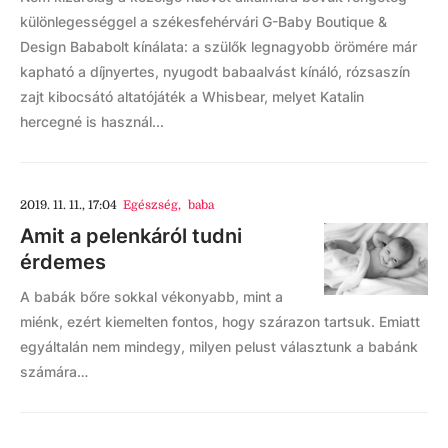
különlegességgel a székesfehérvári G-Baby Boutique &
Design Bababolt kínálata: a szülők legnagyobb örömére már
kapható a díjnyertes, nyugodt babaalvást kínáló, rózsaszín
zajt kibocsátó altatójáték a Whisbear, melyet Katalin
hercegné is használ...
2019. 11. 11., 17:04
Egészség
,
baba
Amit a pelenkáról tudni
érdemes
A babák bőre sokkal vékonyabb, mint a
miénk, ezért kiemelten fontos, hogy szárazon tartsuk. Emiatt
egyáltalán nem mindegy, milyen pelust választunk a babánk
számára…