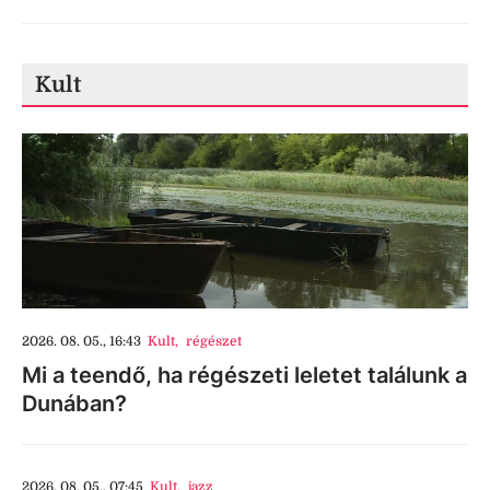
Kult
2026. 08. 05., 16:43
Kult
,
régészet
Mi a teendő, ha régészeti leletet találunk a
Dunában?
2026. 08. 05., 07:45
Kult
,
jazz