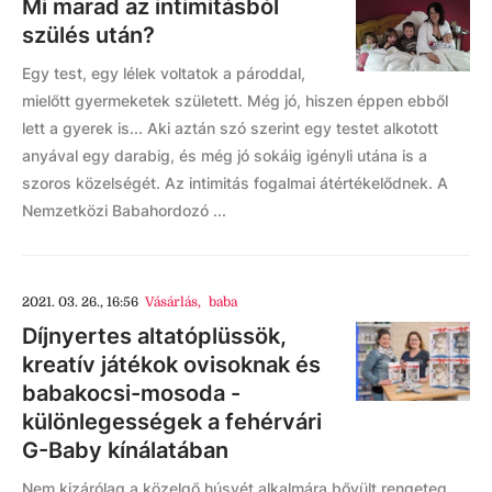
Mi marad az intimitásból
szülés után?
Egy test, egy lélek voltatok a pároddal,
mielőtt gyermeketek született. Még jó, hiszen éppen ebből
lett a gyerek is... Aki aztán szó szerint egy testet alkotott
anyával egy darabig, és még jó sokáig igényli utána is a
szoros közelségét. Az intimitás fogalmai átértékelődnek. A
Nemzetközi Babahordozó ...
2021. 03. 26., 16:56
Vásárlás
,
baba
Díjnyertes altatóplüssök,
kreatív játékok ovisoknak és
babakocsi-mosoda -
különlegességek a fehérvári
G-Baby kínálatában
Nem kizárólag a közelgő húsvét alkalmára bővült rengeteg