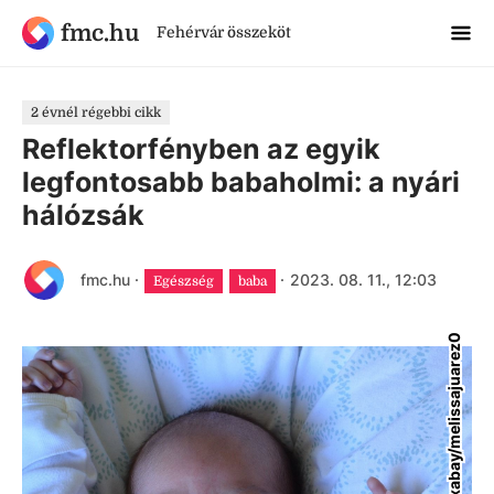
fmc.hu
Fehérvár összeköt
2 évnél régebbi cikk
Reflektorfényben az egyik
legfontosabb babaholmi: a nyári
hálózsák
fmc.hu
·
·
2023. 08. 11., 12:03
Egészség
baba
pixabay/melissajuarez0