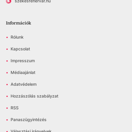
szekesfehervar.hu
Információk
•
Rólunk
•
Kapcsolat
•
Impresszum
•
Médiaajánlat
•
Adatvédelem
•
Hozzászólás szabályzat
•
RSS
•
Panaszügyintézés
•
Választási irányelvek