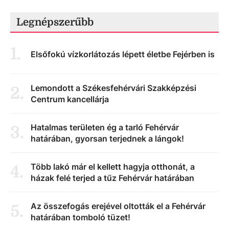
Legnépszerűbb
1
.
Elsőfokú vízkorlátozás lépett életbe Fejérben is
Lemondott a Székesfehérvári Szakképzési
2
.
Centrum kancellárja
Hatalmas területen ég a tarló Fehérvár
3
.
határában, gyorsan terjednek a lángok!
Több lakó már el kellett hagyja otthonát, a
4
.
házak felé terjed a tűz Fehérvár határában
Az összefogás erejével oltották el a Fehérvár
5
.
határában tomboló tüzet!