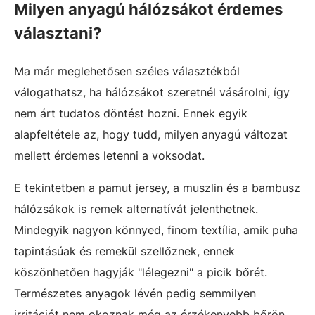
Milyen anyagú hálózsákot érdemes
választani?
Ma már meglehetősen széles választékból
válogathatsz, ha hálózsákot szeretnél vásárolni, így
nem árt tudatos döntést hozni. Ennek egyik
alapfeltétele az, hogy tudd, milyen anyagú változat
mellett érdemes letenni a voksodat.
E tekintetben a pamut jersey, a muszlin és a bambusz
hálózsákok is remek alternatívát jelenthetnek.
Mindegyik nagyon könnyed, finom textília, amik puha
tapintásúak és remekül szellőznek, ennek
köszönhetően hagyják "lélegezni" a picik bőrét.
Természetes anyagok lévén pedig semmilyen
irritációt nem okoznak még az érzékenyebb bőrön