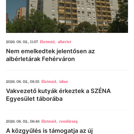
2026. 08. 02., 11:07
Életmód
,
albérlet
Nem emelkedtek jelentősen az
albérletárak Fehérváron
2026. 08. 02., 08:35
Életmód
,
tábor
Vakvezető kutyák érkeztek a SZÉNA
Egyesület táborába
2026. 08. 02., 06:46
Életmód
,
rendőrség
A közgyűlés is támogatja az új