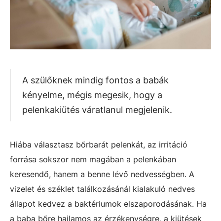
A szülőknek mindig fontos a babák
kényelme, mégis megesik, hogy a
pelenkakiütés váratlanul megjelenik.
Hiába választasz bőrbarát pelenkát, az irritáció
forrása sokszor nem magában a pelenkában
keresendő, hanem a benne lévő nedvességben. A
vizelet és széklet találkozásánál kialakuló nedves
állapot kedvez a baktériumok elszaporodásának. Ha
a baba bőre hajlamos az érzékenységre, a kiütések