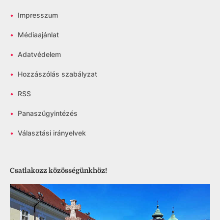
•
Impresszum
•
Médiaajánlat
•
Adatvédelem
•
Hozzászólás szabályzat
•
RSS
•
Panaszügyintézés
•
Választási irányelvek
Csatlakozz közösségünkhöz!