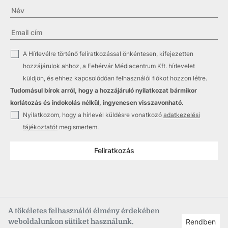
✓
A Hírlevélre történő feliratkozással önkéntesen, kifejezetten
hozzájárulok ahhoz, a Fehérvár Médiacentrum Kft. hírlevelet
küldjön, és ehhez kapcsolódóan felhasználói fiókot hozzon létre.
Tudomásul bírok arról, hogy a hozzájáruló nyilatkozat bármikor
korlátozás és indokolás nélkül, ingyenesen visszavonható.
✓
Nyilatkozom, hogy a hírlevél küldésre vonatkozó
adatkezelési
tájékoztatót
megismertem.
Feliratkozás
A tökéletes felhasználói élmény érdekében
weboldalunkon sütiket használunk.
Rendben
Copyright © 2021
–2026
Fehérvár Médiacentrum, fmc.hu