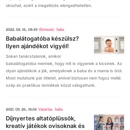
okozhat, ezért a megelőzés elengedhetetlen.
2022. 02. 16., 08:49
Életmód
,
baba
Babalátogatóba készülsz?
Ilyen ajándékot vigyél!
Sokan tanácstalanok, amikor
babalátogatóba mennek, hogy mit is vigyenek a kicsinek. Az
olyan ajándékok a jók, amelyeknek a baba és a mama is örül.
Most mutatunk pár ötletet, amivel biztosan nem fogsz mellé:
szép és praktikus termékek közül válogattunk.
2021. 03. 26., 16:56
Vásárlás
,
baba
Díjnyertes altatóplüssök,
kreatív játékok ovisoknak és