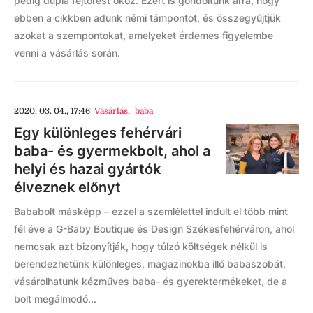
pedig dupla fejtörést okoz. Ezért is gondoltunk arra, hogy
ebben a cikkben adunk némi támpontot, és összegyűjtjük
azokat a szempontokat, amelyeket érdemes figyelembe
venni a vásárlás során.
2020. 03. 04., 17:46
Vásárlás
,
baba
Egy különleges fehérvári
baba- és gyermekbolt, ahol a
helyi és hazai gyártók
élveznek előnyt
Bababolt másképp – ezzel a szemlélettel indult el több mint
fél éve a G-Baby Boutique és Design Székesfehérváron, ahol
nemcsak azt bizonyítják, hogy túlzó költségek nélkül is
berendezhetünk különleges, magazinokba illő babaszobát,
vásárolhatunk kézműves baba- és gyerektermékeket, de a
bolt megálmodó...