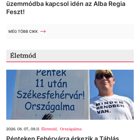
üzemmódba kapcsol idén az Alba Regia
Feszt!
MÉG TÖBB CIKK
Életmód
2026. 08. 07., 08:11
Életmód
,
Országalma
Pénteken Fehérvárra érkezik a Táblás