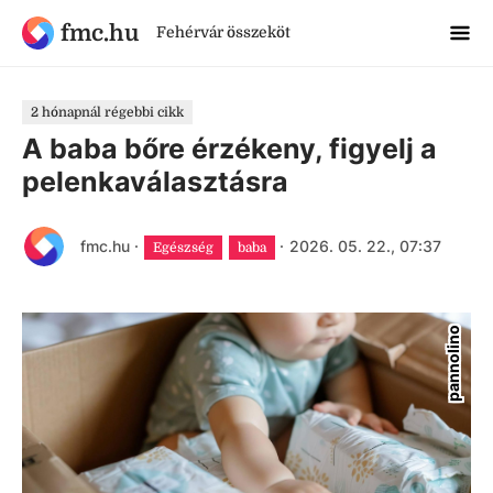
fmc.hu
Fehérvár összeköt
2 hónapnál régebbi cikk
A baba bőre érzékeny, figyelj a
pelenkaválasztásra
fmc.hu
·
·
2026. 05. 22., 07:37
Egészség
baba
pannolino