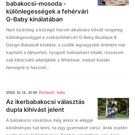
babakocsi-mosoda -
különlegességek a fehérvári
G-Baby kínálatában
Nem kizárólag a közelgő húsvét alkalmára bővült rengeteg
különlegességgel a székesfehérvári G-Baby Boutique &
Design Bababolt kínálata: a szülők legnagyobb örömére már
kapható a díjnyertes, nyugodt babaalvást kínáló, rózsaszín
zajt kibocsátó altatójáték a Whisbear, melyet Katalin
hercegné is használ...
2023. 12. 14., 21:36
Életmód
,
baba
Az ikerbabakocsi választás
dupla kihívást jelent
A babakocsi vásárlása még akkor is eléggé
körülményes tud lenni, ha egy gyermeket vársz, ikrek esetén