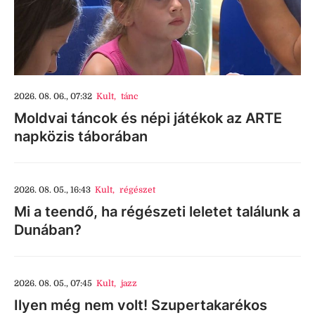
2026. 08. 06., 07:32
Kult
,
tánc
Moldvai táncok és népi játékok az ARTE
napközis táborában
2026. 08. 05., 16:43
Kult
,
régészet
Mi a teendő, ha régészeti leletet találunk a
Dunában?
2026. 08. 05., 07:45
Kult
,
jazz
Ilyen még nem volt! Szupertakarékos