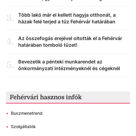
Több lakó már el kellett hagyja otthonát, a
3
.
házak felé terjed a tűz Fehérvár határában
Az összefogás erejével oltották el a Fehérvár
4
.
határában tomboló tüzet!
Bevezetik a pénteki munkarendet az
5
.
önkormányzati intézményeknél és cégeknél
Fehérvári hasznos infók
•
Buszmenetrend
•
Szolgáltatók