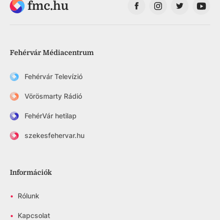
fmc.hu
Fehérvár Médiacentrum
Fehérvár Televízió
Vörösmarty Rádió
FehérVár hetilap
szekesfehervar.hu
Információk
•
Rólunk
•
Kapcsolat