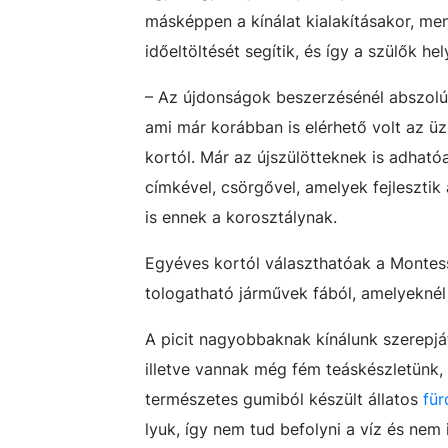
másképpen a kínálat kialakításakor, me
időeltöltését segítik, és így a szülők hel
– Az újdonságok beszerzésénél abszolút
ami már korábban is elérhető volt az ü
kortól. Már az újszülötteknek is adhat
címkével, csörgővel, amelyek fejlesztik 
is ennek a korosztálynak.
Egyéves kortól választhatóak a Montess
tologatható járművek fából, amelyeknél
A picit nagyobbaknak kínálunk szerepj
illetve vannak még fém teáskészletünk, 
természetes gumiból készült állatos
für
lyuk, így nem tud befolyni a víz és nem 