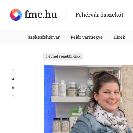
fmc.hu
Fehérvár összeköt
Székesfehérvár
Fejér vármegye
Hírek
5 évnél régebbi cikk