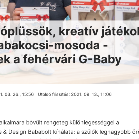
tóplüssök, kreatív játéko
babakocsi-mosoda -
k a fehérvári G-Baby
1. 03. 26., 15:56
Utolsó frissítés: 2021. 09. 13., 11:06
alkalmára bővült rengeteg különlegességgel a
 & Design Bababolt kínálata: a szülők legnagyobb ö