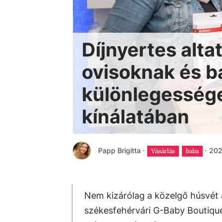
Díjnyertes alta
ovisoknak és 
különlegessége
kínálatában
Papp Brigitta
·
·
202
Vásárlás
baba
Nem kizárólag a közelgő húsvét 
székesfehérvári G-Baby Boutique