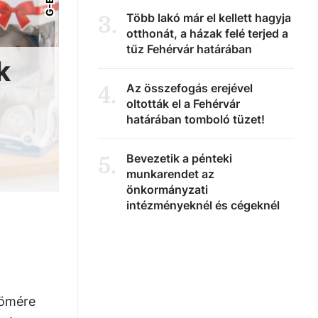
Több lakó már el kellett hagyja
3
.
otthonát, a házak felé terjed a
tűz Fehérvár határában
k
Az összefogás erejével
4
.
oltották el a Fehérvár
határában tomboló tüzet!
Bevezetik a pénteki
5
.
munkarendet az
önkormányzati
intézményeknél és cégeknél
römére