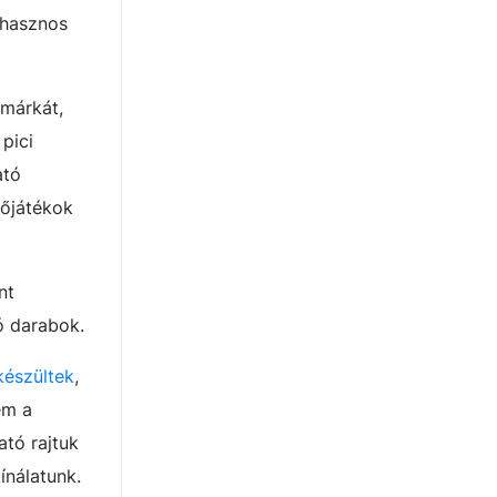
 hasznos
 márkát,
pici
ató
gőjátékok
nt
ó darabok.
készültek
,
ém a
ató rajtuk
ínálatunk.