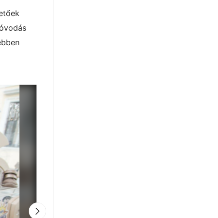
hetőek
 óvodás
yebben