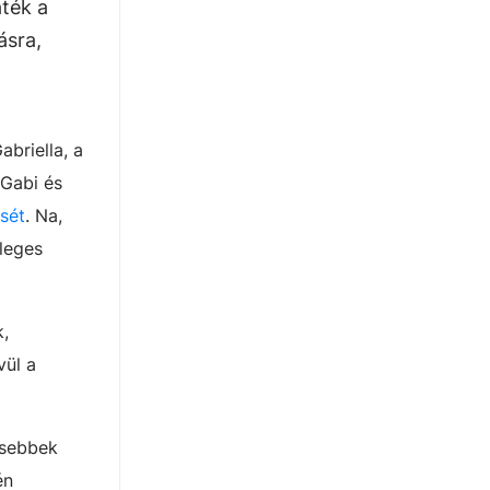
áték a
ásra,
briella, a
 Gabi és
sét
. Na,
leges
,
vül a
isebbek
én