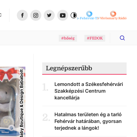
C
Fehérvár-TV
Vörösmarty Rádió
#hőség
#FEDOK
Legnépszerűbb
G-Baby Boutique & Design Bababolt
Lemondott a Székesfehérvári
1
.
Szakképzési Centrum
kancellárja
Hatalmas területen ég a tarló
2
.
Fehérvár határában, gyorsan
terjednek a lángok!