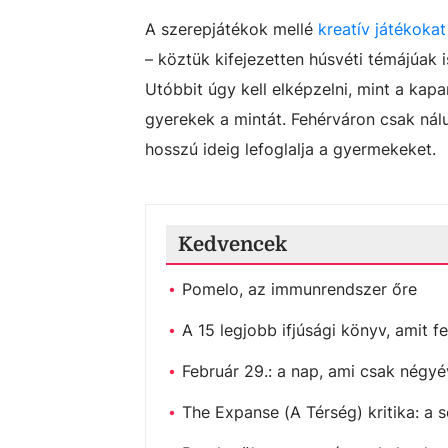
A szerepjátékok mellé
kreatív játékokat
– köztük kifejezetten húsvéti témájúak 
Utóbbit úgy kell elképzelni, mint a kapa
gyerekek a mintát. Fehérváron csak nál
hosszú ideig lefoglalja a gyermekeket.
Kedvencek
Pomelo, az immunrendszer őre
A 15 legjobb ifjúsági könyv, amit fe
Február 29.: a nap, ami csak négyé
The Expanse (A Térség) kritika: a s