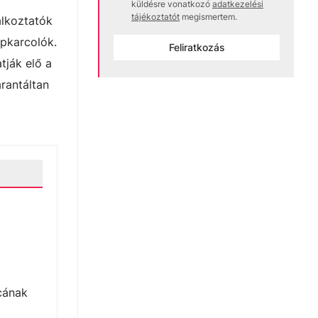
küldésre vonatkozó
adatkezelési
tájékoztatót
megismertem.
alkoztatók
épkarcolók.
Feliratkozás
tják elő a
rantáltan
rcának