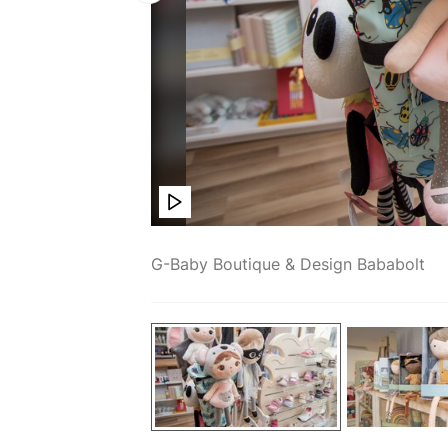
G-Baby Boutique & Design Bababolt
Különleges újdonságokkal bővült fehérvári G-Baby kínálata