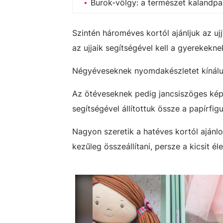
Burok-völgy: a természet kalandpa
Szintén hároméves kortól ajánljuk az ujj
az ujjaik segítségével kell a gyerekekn
Négyéveseknek nyomdakészletet kínálun
Az ötéveseknek pedig jancsiszöges képk
segítségével állítottuk össze a papírfigu
Nagyon szeretik a hatéves kortól ajánlott
kezűleg összeállítani, persze a kicsit