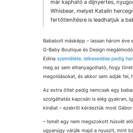
már kapható a díjnyertes, nyugod
Whisbear, melyet Katalin hercegn
fertőtlenítésre is leadhatjuk a b
Bababolt másképp – lassan három éve ez
G-Baby Boutique és Design megálmodója 
Edina
szemlélete, lelkesedése pedig ham
meg az sem elhanyagolható, hogy töretl
megoldásokat, és akkor sem adják fel, ha
Az extra ötlet pedig nemcsak egy baba
szolgáltatás kapcsán is elég gyakran, í
kínálat – ezekről kérdeztük most Gábor 
– Ismét egy nem megszokott húsvét előt
ugyanúgy várják majd a nyuszit, mint b