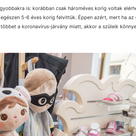
nagyobbakra is: korábban csak hároméves korig voltak elér
 egészen 5-6 éves korig felvittük. Éppen azért, mert ha az
g többet a koronavírus-járvány miatt, akkor a szüleik könn