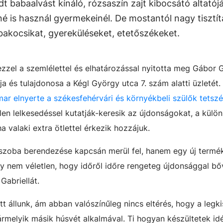
t babaalvást kínáló, rózsaszín zajt kibocsátó altatój
é is használ gyermekeinél. De mostantól nagy tisztít
abakocsikat, gyereküléseket, etetőszékeket.
zel a szemlélettel és elhatározással nyitotta meg Gábor Ga
és tulajdonosa a Kégl György utca 7. szám alatti üzletét.
ar elnyerte a székesfehérvári és környékbeli szülők tetszé
en lelkesedéssel kutatják-keresik az újdonságokat, a külön
 valaki extra ötlettel érkezik hozzájuk.
szoba berendezése kapcsán merül fel, hanem egy új termék
gy nem véletlen, hogy időről időre rengeteg újdonsággal bő
Gabriellát.
t állunk, ám abban valószínűleg nincs eltérés, hogy a legk
ármelyik másik húsvét alkalmával. Ti hogyan készültetek id