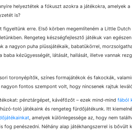
nnyire helyeztétek a fókuszt azokra a játékokra, amelyek a
yzetét is?
 figyeltünk erre. Első körben megemlíteném a Little Dutch
zletünkben. Rengeteg készségfejlesztő játékuk van egészen 
óak a nagyon puha plüssjátékaik, babatükörrel, morzsolgath
a baba kézügyességét, látását, hallását, illetve vannak rez
ori toronyépítők, színes formajátékok és fakockák, valami
 nagyon fontos szempont volt, hogy nincsenek rajtuk levál
átékokat: pénztárgépet, kávéfőzőt – ezek mind-mind
fából 
húzó-toló játékaink és rengeteg fürdőjátékunk. Itt kiemeln
dőjátékainkat
, amelyek különlegessége az, hogy nem találh
is fog penészedni. Néhány alap játékhangszerrel is bővült k