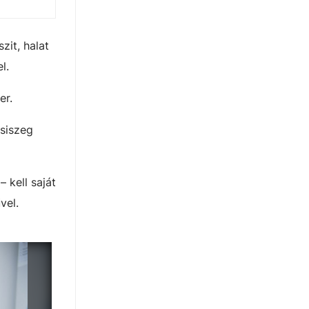
zit, halat
l.
er.
csiszeg
– kell saját
vel.