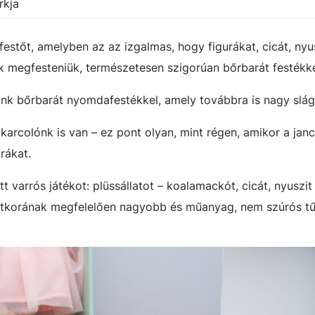
rkja
festőt, amelyben az az izgalmas, hogy figurákat, cicát, nyus
ek megfesteniük, természetesen szigorúan bőrbarát festékke
k bőrbarát nyomdafestékkel, amely továbbra is nagy slág
arcolónk is van – ez pont olyan, mint régen, amikor a jan
rákat.
 varrós játékot: plüssállatot – koalamackót, cicát, nyuszit 
 életkorának megfelelően nagyobb és műanyag, nem szúrós tű