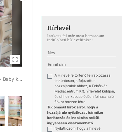
Hírlevél
Iratkozz fel már most hamarosan
induló heti hírlevelünkre!
A Hírlevélre történő feliratkozással
✓
G-Baby Boutique & Design Bababolt
Különleges újdonságokkal bővült fehérvári G-Baby kínálata
önkéntesen, kifejezetten
hozzájárulok ahhoz, a Fehérvár
Médiacentrum Kft. hírlevelet küldjön,
és ehhez kapcsolódóan felhasználói
fiókot hozzon létre.
Tudomásul bírok arról, hogy a
hozzájáruló nyilatkozat bármikor
korlátozás és indokolás nélkül,
ingyenesen visszavonható.
Nyilatkozom, hogy a hírlevél
✓