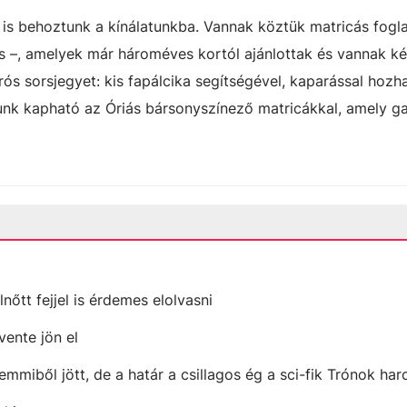
is behoztunk a kínálatunkba. Vannak köztük matricás fogl
is –, amelyek már hároméves kortól ajánlottak és vannak k
rós sorsjegyet: kis fapálcika segítségével, kaparással hozha
unk kapható az Óriás bársonyszínező matricákkal, amely ga
lnőtt fejjel is érdemes elolvasni
vente jön el
emmiből jött, de a határ a csillagos ég a sci-fik Trónok ha