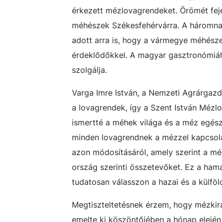
érkezett mézlovagrendeket. Örömét fejez
méhészek Székesfehérvárra. A háromnap
adott arra is, hogy a vármegye méhész
érdeklődőkkel. A magyar gasztronómiá
szolgálja.
Varga Imre István, a Nemzeti Agrárgaz
a lovagrendek, így a Szent István Méz
ismertté a méhek világa és a méz egész
minden lovagrendnek a mézzel kapcsola
azon módosításáról, amely szerint a mé
ország szerinti összetevőket. Ez a ham
tudatosan válasszon a hazai és a külfö
Megtiszteltetésnek érzem, hogy mézkirá
emelte ki köszöntőjében a hónap elején