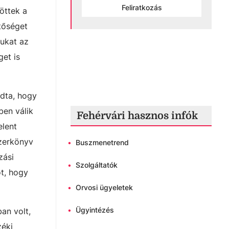
Feliratkozás
öttek a
tőséget
ukat az
et is
dta, hogy
ben válik
Fehérvári hasznos infók
elent
szerkönyv
•
Buszmenetrend
zási
•
Szolgáltatók
t, hogy
•
Orvosi ügyeletek
•
Ügyintézés
an volt,
zéki