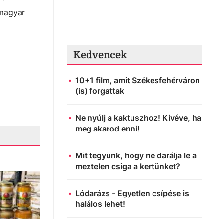
 magyar
Kedvencek
10+1 film, amit Székesfehérváron
(is) forgattak
Ne nyúlj a kaktuszhoz! Kivéve, ha
meg akarod enni!
Mit tegyünk, hogy ne darálja le a
meztelen csiga a kertünket?
Lódarázs - Egyetlen csípése is
halálos lehet!