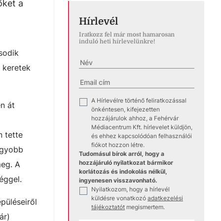
őket a
Hírlevél
Iratkozz fel már most hamarosan
induló heti hírlevelünkre!
sodik
 keretek
A Hírlevélre történő feliratkozással
✓
n át
önkéntesen, kifejezetten
hozzájárulok ahhoz, a Fehérvár
Médiacentrum Kft. hírlevelet küldjön,
 tette
és ehhez kapcsolódóan felhasználói
fiókot hozzon létre.
nagyobb
Tudomásul bírok arról, hogy a
hozzájáruló nyilatkozat bármikor
meg. A
korlátozás és indokolás nélkül,
éggel.
ingyenesen visszavonható.
Nyilatkozom, hogy a hírlevél
✓
küldésre vonatkozó
adatkezelési
püléseiről
tájékoztatót
megismertem.
ár)