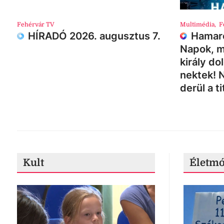
Fehérvár TV
Multimédia
,
F
HÍRADÓ 2026. augusztus 7.
Hamaro
Napok, m
király do
nektek! 
derül a ti
Kult
Életm