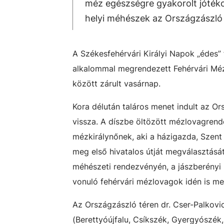
méz egészségre gyakorolt jótéko
helyi méhészek az Országzászló 
A Székesfehérvári Királyi Napok „édes”
alkalommal megrendezett Fehérvári Mé
között zárult vasárnap.
Kora délután taláros menet indult az Or
vissza. A díszbe öltözött mézlovagrende
mézkirálynőnek, aki a házigazda, Szent
meg első hivatalos útját megválasztásá
méhészeti rendezvényén, a jászberényi
vonuló fehérvári mézlovagok idén is m
Az Országzászló téren dr. Cser-Palkovi
(Berettyóújfalu, Csíkszék, Gyergyószék