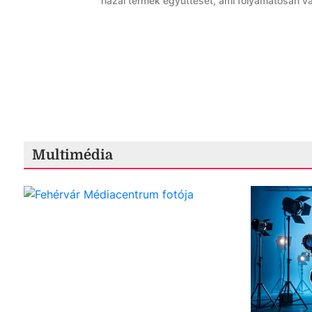
hazai termék együttesét, ami folyamatosan vá
Multimédia