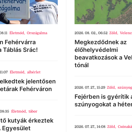
08:11
Életmód
,
Országalma
2026. 08. 02., 06:52
Zöld
,
Velenc
n Fehérvárra
Megkezdődnek az
a Táblás Srác!
élőhelyvédelmi
beavatkozások a Ve
tónál
11:07
Életmód
,
albérlet
lkedtek jelentősen
letárak Fehérváron
2026. 07. 27., 15:29
Zöld
,
szúnyog
Fejérben is gyérítik 
szúnyogokat a héte
 08:35
Életmód
,
tábor
tő kutyák érkeztek
 Egyesület
2026. 07. 27., 14:08
Zöld
,
Csónaká