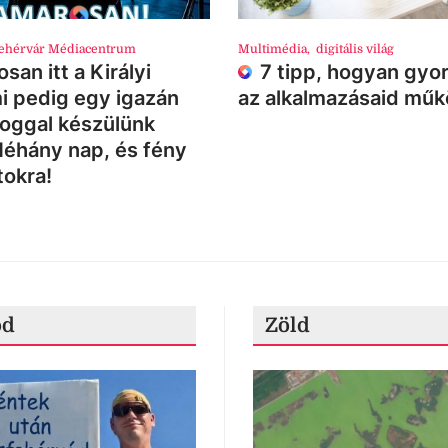
ehérvár Médiacentrum
Multimédia
,
digitális világ
san itt a Királyi
7 tipp, hogyan gyor
i pedig egy igazán
az alkalmazásaid mű
loggal készülünk
Néhány nap, és fény
tokra!
ód
Zöld