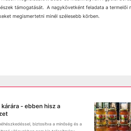
hészek támogatását. A nagykövetként feladata a termelői
eket megismertetni minél szélesebb körben.
kárára - ebben hisz a
zet
 méhészkedéssel, biztosítva a minőség és a