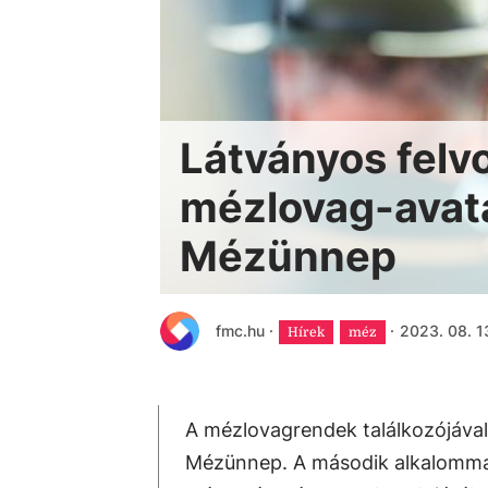
Látványos felv
mézlovag-avatá
Mézünnep
fmc.hu
·
·
2023. 08. 1
Hírek
méz
A mézlovagrendek találkozójával,
Mézünnep. A második alkalomma