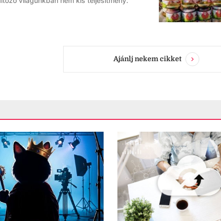
ltozó világunkban nem kis teljesítmény.
Ajánlj nekem cikket