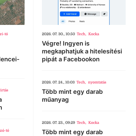
ei-tó
2026. 07. 30., 10:50
Tech
,
Kocka
Végre! Ingyen is
megkaphatjuk a hitelesítési
lencei-
pipát a Facebookon
2026. 07. 24., 10:03
Tech
,
nyomtatás
irtás
Több mint egy darab
a
műanyag
n
2026. 07. 23., 09:29
Tech
,
Kocka
zó-tó
Több mint egy darab