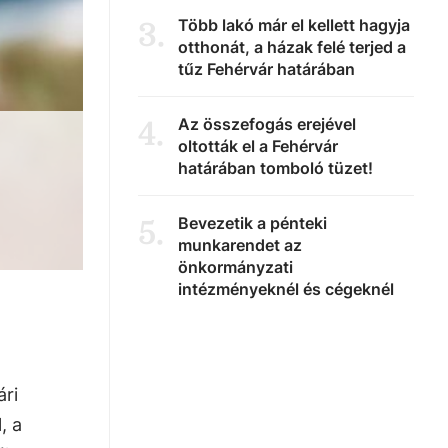
Több lakó már el kellett hagyja
3
.
otthonát, a házak felé terjed a
tűz Fehérvár határában
Az összefogás erejével
4
.
oltották el a Fehérvár
határában tomboló tüzet!
Bevezetik a pénteki
5
.
munkarendet az
önkormányzati
intézményeknél és cégeknél
ári
, a