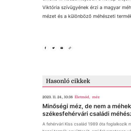
Viktória szívügyének érzi a magyar mé
mézet és a különböző méhészeti termék
Hasonló cikkek
2023. 11. 24., 10:38
Életmód
,
méz
Minőségi méz, de nem a méhek 
székesfehérvári családi méhés
A fehérvári Kiss család 1989 óta foglalkozik