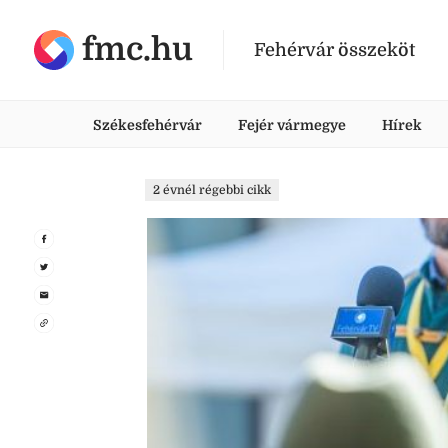
fmc.hu
Fehérvár összeköt
Székesfehérvár
Fejér vármegye
Hírek
2 évnél régebbi cikk