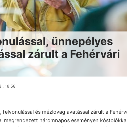
onulással, ünnepélyes
ssal zárult a Fehérvári
3., 16:58
 felvonulással és mézlovag avatással zárult a Fehérv
l megrendezett háromnapos eseményen kóstolókkal