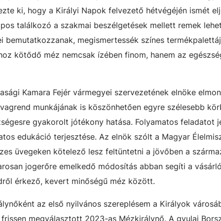
te ki, hogy a Királyi Napok felvezető hétvégéjén ismét elj
os találkozó a szakmai beszélgetések mellett remek lehe
ei bemutatkozzanak, megismertessék színes termékpalettáj
hoz kötődő méz nemcsak ízében finom, hanem az egészség
dasági Kamara Fejér vármegyei szervezetének elnöke elmon
lovagrend munkájának is köszönhetően egyre szélesebb kör
ségesre gyakorolt jótékony hatása. Folyamatos feladatot j
tos edukáció terjesztése. Az elnök szólt a Magyar Élelmi
zes üvegeken kötelező lesz feltüntetni a jövőben a szárma
arosan jogerőre emelkedő módosítás abban segíti a vásárló
ldről érkező, kevert minőségű méz között.
lynőként az első nyilvános szereplésem a Királyok városáb
 frissen megválasztott 2023-as Mézkirálynő. A gyulai Bors