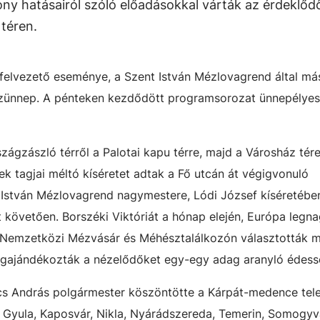
ny hatásairól szóló előadásokkal várták az érdeklőd
téren.
 felvezető eseménye, a Szent István Mézlovagrend által má
zünnep. A pénteken kezdődött programsorozat ünnepélyes
szágzászló térről a Palotai kapu térre, majd a Városház tére
k tagjai méltó kíséretet adtak a Fő utcán át végigvonuló
 István Mézlovagrend nagymestere, Lódi József kíséretében
t követően. Borszéki Viktóriát a hónap elején, Európa leg
 Nemzetközi Mézvásár és Méhésztalálkozón választották 
egajándékozták a nézelődőket egy-egy adag aranyló édess
cs András polgármester köszöntötte a Kárpát-medence tele
, Gyula, Kaposvár, Nikla, Nyárádszereda, Temerin, Somogyv