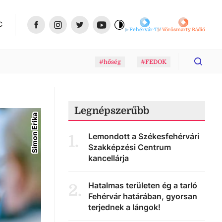
C
Fehérvár-TV
Vörösmarty Rádió
#hőség
#FEDOK
Legnépszerűbb
Simon Erika
Lemondott a Székesfehérvári
1
.
Szakképzési Centrum
kancellárja
Hatalmas területen ég a tarló
2
.
Fehérvár határában, gyorsan
terjednek a lángok!