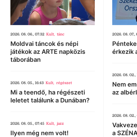
2026. 08. 06., 07:32
Kult
,
tánc
2026. 08. 07., 
Moldvai táncok és népi
Pénteke
játékok az ARTE napközis
érkezik 
táborában
2026. 08. 02., 
2026. 08. 05., 16:43
Kult
,
régészet
Nem eme
Mi a teendő, ha régészeti
az albér
leletet találunk a Dunában?
2026. 08. 02.,
2026. 08. 05., 07:45
Kult
,
jazz
Vakveze
Ilyen még nem volt!
a SZÉNA