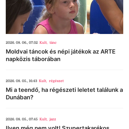
2026. 08. 06., 07:32
Kult
,
tánc
Moldvai táncok és népi játékok az ARTE
napközis táborában
2026. 08. 05., 16:43
Kult
,
régészet
Mi a teendő, ha régészeti leletet találunk a
Dunában?
2026. 08. 05., 07:45
Kult
,
jazz
Ilyen még nem volt! Szupertakarékos