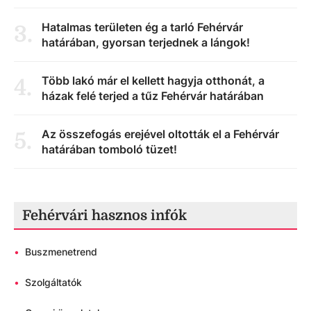
Hatalmas területen ég a tarló Fehérvár
3
.
határában, gyorsan terjednek a lángok!
Több lakó már el kellett hagyja otthonát, a
4
.
házak felé terjed a tűz Fehérvár határában
Az összefogás erejével oltották el a Fehérvár
5
.
határában tomboló tüzet!
Fehérvári hasznos infók
•
Buszmenetrend
•
Szolgáltatók