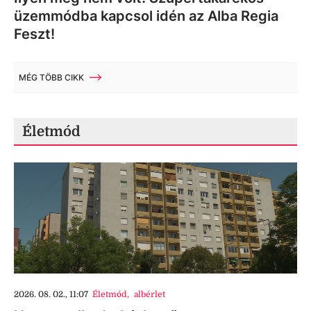
üzemmódba kapcsol idén az Alba Regia
Feszt!
MÉG TÖBB CIKK
Életmód
2026. 08. 02., 11:07
Életmód
,
albérlet