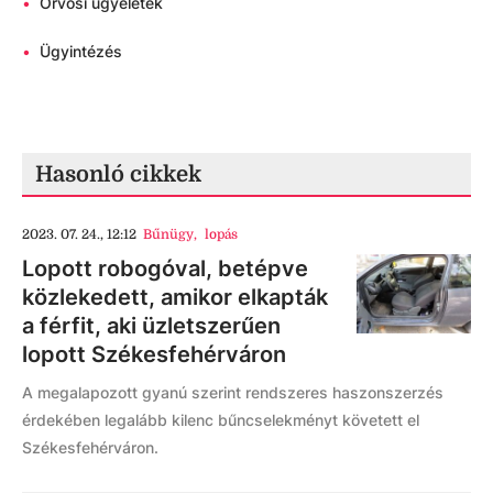
•
Orvosi ügyeletek
•
Ügyintézés
Hasonló cikkek
2023. 07. 24., 12:12
Bűnügy
,
lopás
Lopott robogóval, betépve
közlekedett, amikor elkapták
a férfit, aki üzletszerűen
lopott Székesfehérváron
A megalapozott gyanú szerint rendszeres haszonszerzés
érdekében legalább kilenc bűncselekményt követett el
Székesfehérváron.