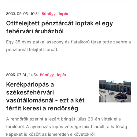
2022. 09. 05., 10:34
Bűnügy
,
lopás
Ottfelejtett pénztárcát loptak el egy
fehérvári áruházból
Egy 35 éves pátkai asszony és fiatalkorú társa tette zsebre a
pénztárnál felejtett tárcát.
2025. 07. 31., 14:54
Bűnügy
,
lopás
Kerékpárlopás a
székesfehérvári
vasútállomásnál - ezt a két
férfit keresi a rendőrség
A rendőrök szerint a lezárt bringát július 20-án vitték el a
tárolóból. A nyomozás lopás vétsége miatt indult, a hatóság
képeket is közölt az ismeretlen elkövetőkről.