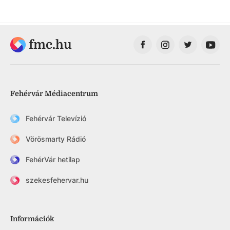
fmc.hu
Fehérvár Médiacentrum
Fehérvár Televízió
Vörösmarty Rádió
FehérVár hetilap
szekesfehervar.hu
Információk