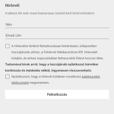
Hírlevél
Iratkozz fel már most hamarosan induló heti hírlevelünkre!
✓
A Hírlevélre történő feliratkozással önkéntesen, kifejezetten
hozzájárulok ahhoz, a Fehérvár Médiacentrum Kft. hírlevelet
küldjön, és ehhez kapcsolódóan felhasználói fiókot hozzon létre.
Tudomásul bírok arról, hogy a hozzájáruló nyilatkozat bármikor
korlátozás és indokolás nélkül, ingyenesen visszavonható.
✓
Nyilatkozom, hogy a hírlevél küldésre vonatkozó
adatkezelési
tájékoztatót
megismertem.
Feliratkozás