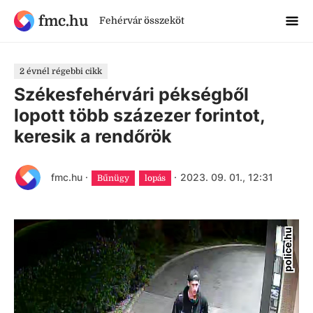
fmc.hu
Fehérvár összeköt
2 évnél régebbi cikk
Székesfehérvári pékségből
lopott több százezer forintot,
keresik a rendőrök
fmc.hu
·
·
2023. 09. 01., 12:31
Bűnügy
lopás
police.hu