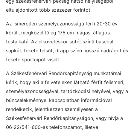
egy székesfehérvári pékség hátsó helyiségéből
eltulajdonított több százezer forintot.
Az ismeretlen személyazonosságú férfi 20-30 év
körüli, megközelítőleg 175 cm magas, átlagos
testalkatú. Az elkövetéskor sötét színű baseball
sapkát, fekete felsőt, drapp színű hosszú nadrágot és
fekete sportcipőt viselt.
A Székesfehérvári Rendőrkapitányság munkatársai
kérik, hogy aki a felvételeken látható férfit felismeri,
személyazonosságával, tartózkodási helyével, vagy a
bűncselekménnyel kapcsolatban információval
rendelkezik, jelentkezzen személyesen a
Székesfehérvári Rendőrkapitányságon, vagy hívja a
06-22/541-600-as telefonszámot, illetve