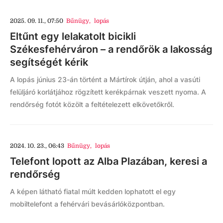
2025. 09. 11., 07:50
Bűnügy
,
lopás
Eltűnt egy lelakatolt bicikli
Székesfehérváron – a rendőrök a lakosság
segítségét kérik
A lopás június 23-án történt a Mártírok útján, ahol a vasúti
felüljáró korlátjához rögzített kerékpárnak veszett nyoma. A
rendőrség fotót közölt a feltételezett elkövetőkről.
2024. 10. 23., 06:43
Bűnügy
,
lopás
Telefont lopott az Alba Plazában, keresi a
rendőrség
A képen látható fiatal múlt kedden lophatott el egy
mobiltelefont a fehérvári bevásárlóközpontban.