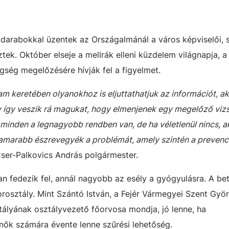
uhadarabokkal üzentek az Országalmánál a város képviselői, 
ztek. Október elseje a mellrák elleni küzdelem világnapja, 
ség megelőzésére hívják fel a figyelmet.
ram keretében olyanokhoz is eljuttathatjuk az információt, a
y így veszik rá magukat, hogy elmenjenek egy megelőző vizs
 minden a legnagyobb rendben van, de ha véletlenül nincs, a
amarabb észrevegyék a problémát, amely szintén a preven
 Cser-Palkovics András polgármester.
ban fedezik fel, annál nagyobb az esély a gyógyulásra. A b
korosztály. Mint Szántó István, a Fejér Vármegyei Szent Gyö
ályának osztályvezető főorvosa mondja, jó lenne, ha
nők számára évente lenne szűrési lehetőség.