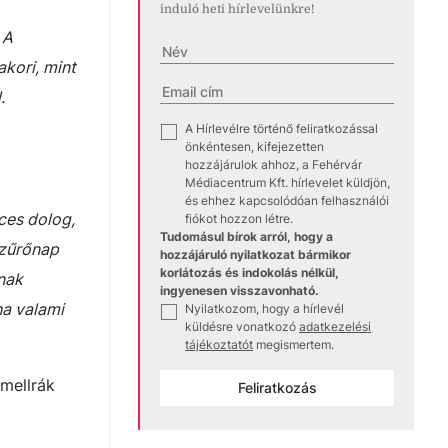
induló heti hírlevelünkre!
 A
kori, mint
.
A Hírlevélre történő feliratkozással
✓
önkéntesen, kifejezetten
hozzájárulok ahhoz, a Fehérvár
Médiacentrum Kft. hírlevelet küldjön,
és ehhez kapcsolódóan felhasználói
ces dolog,
fiókot hozzon létre.
Tudomásul bírok arról, hogy a
szűrőnap
hozzájáruló nyilatkozat bármikor
korlátozás és indokolás nélkül,
nnak
ingyenesen visszavonható.
ha valami
Nyilatkozom, hogy a hírlevél
✓
küldésre vonatkozó
adatkezelési
tájékoztatót
megismertem.
 mellrák
Feliratkozás