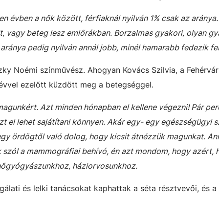
n évben a nők között, férfiaknál nyilván 1% csak az aránya.
, vagy beteg lesz emlőrákban. Borzalmas gyakori, olyan gya
aránya pedig nyilván annál jobb, minél hamarabb fedezik fel
szky Noémi színművész. Ahogyan Kovács Szilvia, a Fehérvár
évvel ezelőtt küzdött meg a betegséggel.
magunkért. Azt minden hónapban el kellene végezni! Pár per
zt el lehet sajátítani könnyen. Akár egy- egy egészségügyi 
 egy ördögtől való dolog, hogy kicsit átnézzük magunkat. A
ek szól a mammográfiai behívó, én azt mondom, hogy azért, 
a nőgyógyászunkhoz, háziorvosunkhoz.
álati és lelki tanácsokat kaphattak a séta résztvevői, és a