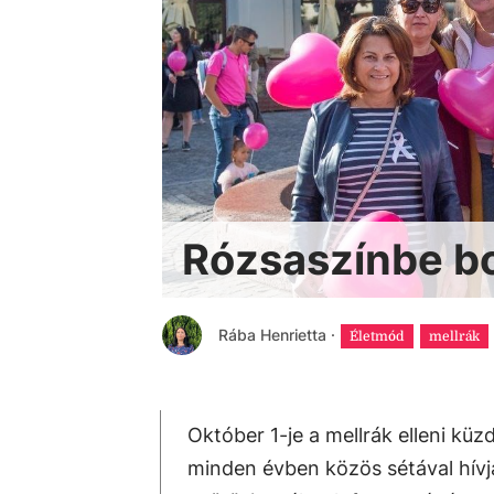
Rózsaszínbe bo
Rába Henrietta
·
Életmód
mellrák
Október 1-je a mellrák elleni k
minden évben közös sétával hívjá