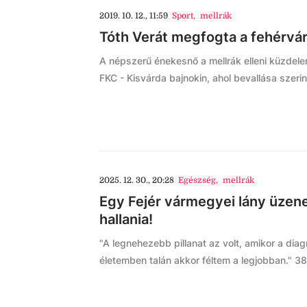
2019. 10. 12., 11:59
Sport
,
mellrák
Tóth Verát megfogta a fehérvá
A népszerű énekesnő a mellrák elleni küzdel
FKC - Kisvárda bajnokin, ahol bevallása sze
2025. 12. 30., 20:28
Egészség
,
mellrák
Egy Fejér vármegyei lány üzen
hallania!
"A legnehezebb pillanat az volt, amikor a diag
életemben talán akkor féltem a legjobban." 38