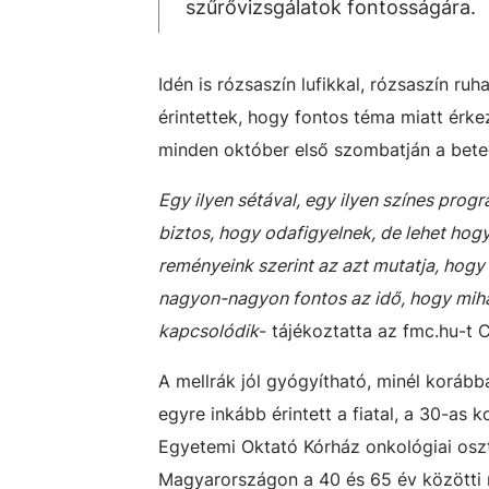
szűrővizsgálatok fontosságára.
Idén is rózsaszín lufikkal, rózsaszín r
érintettek, hogy fontos téma miatt érke
minden október első szombatján a beteg
Egy ilyen sétával, egy ilyen színes prog
biztos, hogy odafigyelnek, de lehet hog
reményeink szerint az azt mutatja, hogy
nagyon-nagyon fontos az idő, hogy mih
kapcsolódik
- tájékoztatta az fmc.hu-t
A mellrák jól gyógyítható, minél koráb
egyre inkább érintett a fiatal, a 30-as 
Egyetemi Oktató Kórház onkológiai oszt
Magyarországon a 40 és 65 év közötti 