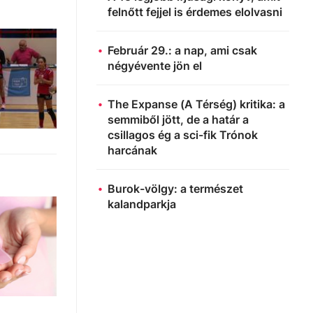
felnőtt fejjel is érdemes elolvasni
Február 29.: a nap, ami csak
négyévente jön el
The Expanse (A Térség) kritika: a
semmiből jött, de a határ a
csillagos ég a sci-fik Trónok
harcának
Burok-völgy: a természet
kalandparkja