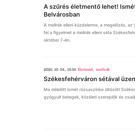
A szűrés életmentő lehet! Ismét 
Belvárosban
A mellrák elleni küzdelemre, a megelőzés, az 
fel a figyelmet a mellrák elleni séta Székesf
október 7-én.
2025. 10. 04., 13:34
Életmód
,
mellrák
Székesfehérváron sétával üzent
Ma délelőtt ismét rózsaszínbe öltözött Székesf
gyógyult betegek, közéleti szereplők és csalá