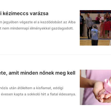
ri kézimeccs varázsa
em jegyében végezte el a kezdődobást az Alba
rint nem mindennapi élményekkel gazdagodott.
ete, amit minden nőnek meg kell
nózis után átöleltem a kisfiamat, eddigi
 évesen kapta a sokkoló hírt a fiatal édesanya.