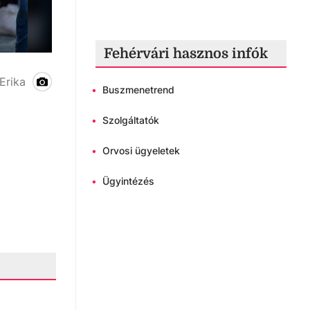
Fehérvári hasznos infók
Mellrák elleni séta Fehérváron
Erika
•
Buszmenetrend
•
Szolgáltatók
•
Orvosi ügyeletek
•
Ügyintézés