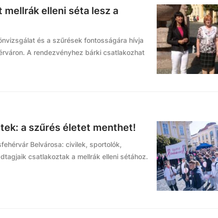
mellrák elleni séta lesz a
önvizsgálat és a szűrések fontosságára hívja
ehérváron. A rendezvényhez bárki csatlakozhat
ek: a szűrés életet menthet!
ehérvár Belvárosa: civilek, sportolók,
dtagjaik csatlakoztak a mellrák elleni sétához.