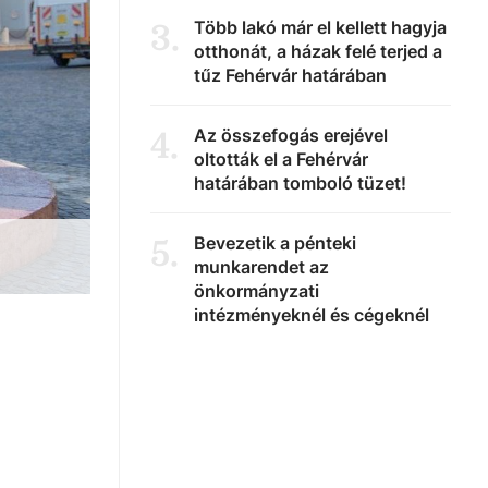
Több lakó már el kellett hagyja
3
.
otthonát, a házak felé terjed a
tűz Fehérvár határában
Az összefogás erejével
4
.
oltották el a Fehérvár
határában tomboló tüzet!
Bevezetik a pénteki
5
.
munkarendet az
önkormányzati
intézményeknél és cégeknél