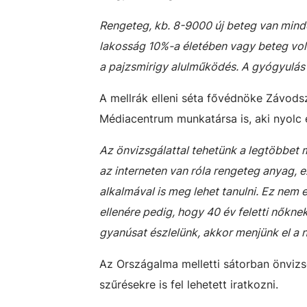
Rengeteg, kb. 8-9000 új beteg van minde
lakosság 10%-a életében vagy beteg volt
a pajzsmirigy alulműködés. A gyógyulás 
A mellrák elleni séta fővédnöke Závod
Médiacentrum munkatársa is, aki nyolc 
Az önvizsgálattal tehetünk a legtöbbet 
az interneten van róla rengeteg anyag, e
alkalmával is meg lehet tanulni. Ez nem
ellenére pedig, hogy 40 év feletti nőkn
gyanúsat észlelünk, akkor menjünk el 
Az Országalma melletti sátorban önvizsg
szűrésekre is fel lehetett iratkozni.