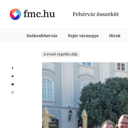
fmc.hu
Fehérvár összeköt
Székesfehérvár
Fejér vármegye
Hírek
2 évnél régebbi cikk