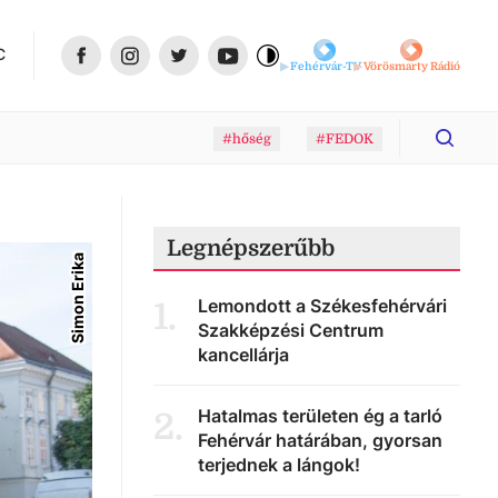
C
Fehérvár-TV
Vörösmarty Rádió
#hőség
#FEDOK
Legnépszerűbb
Simon Erika
Lemondott a Székesfehérvári
1
.
Szakképzési Centrum
kancellárja
Hatalmas területen ég a tarló
2
.
Fehérvár határában, gyorsan
terjednek a lángok!