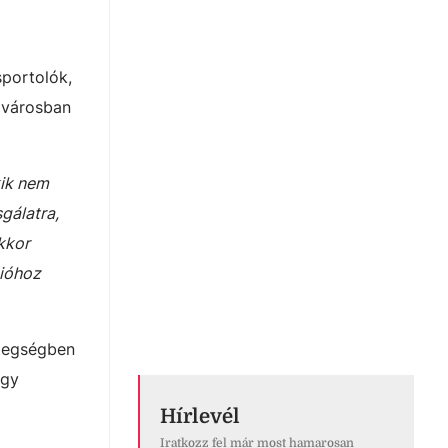
sportolók,
a városban
kik nem
gálatra,
kkor
cióhoz
etegségben
rgy
Hírlevél
Iratkozz fel már most hamarosan