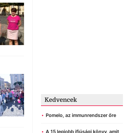
Kedvencek
Pomelo, az immunrendszer őre
A 15 legjobb ifjúsági könyv, amit