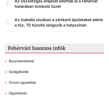
Az összefogás erejével oltották el a Fehérvár
4
.
határában tomboló tüzet
Az Izabella utcában a zártkerti épületeket elérte
5
.
a tűz, 70 tűzoltó dolgozik a helyszínen
Fehérvári hasznos infók
•
Buszmenetrend
•
Szolgáltatók
•
Orvosi ügyeletek
•
Ügyintézés