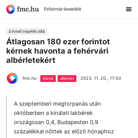
fmc.hu
Fehérvár összeköt
2 évnél régebbi cikk
Átlagosan 180 ezer forintot
kérnek havonta a fehérvári
albérletekért
fmc.hu
·
·
2023. 11. 20., 17:50
Hírek
albérlet
A szeptemberi megtorpanás után
októberben a kínálati lakbérek
országosan 0,4, Budapesten 0,9
százalékkal nőttek az előző hónaphoz