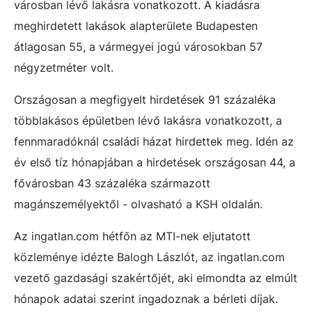
városban lévő lakásra vonatkozott. A kiadásra
meghirdetett lakások alapterülete Budapesten
átlagosan 55, a vármegyei jogú városokban 57
négyzetméter volt.
Országosan a megfigyelt hirdetések 91 százaléka
többlakásos épületben lévő lakásra vonatkozott, a
fennmaradóknál családi házat hirdettek meg. Idén az
év első tíz hónapjában a hirdetések országosan 44, a
fővárosban 43 százaléka származott
magánszemélyektől - olvasható a KSH oldalán.
Az ingatlan.com hétfőn az MTI-nek eljutatott
közleménye idézte Balogh Lászlót, az ingatlan.com
vezető gazdasági szakértőjét, aki elmondta az elmúlt
hónapok adatai szerint ingadoznak a bérleti díjak.