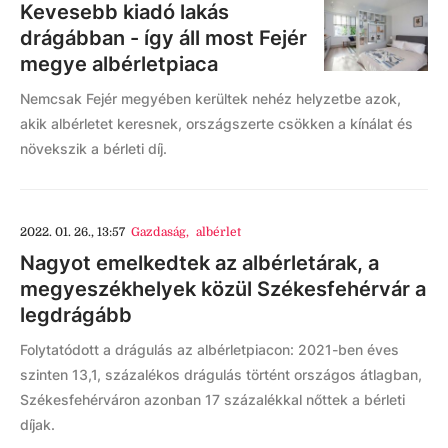
Kevesebb kiadó lakás
drágábban - így áll most Fejér
megye albérletpiaca
Nemcsak Fejér megyében kerültek nehéz helyzetbe azok,
akik albérletet keresnek, országszerte csökken a kínálat és
növekszik a bérleti díj.
2022. 01. 26., 13:57
Gazdaság
,
albérlet
Nagyot emelkedtek az albérletárak, a
megyeszékhelyek közül Székesfehérvár a
legdrágább
Folytatódott a drágulás az albérletpiacon: 2021-ben éves
szinten 13,1, százalékos drágulás történt országos átlagban,
Székesfehérváron azonban 17 százalékkal nőttek a bérleti
díjak.