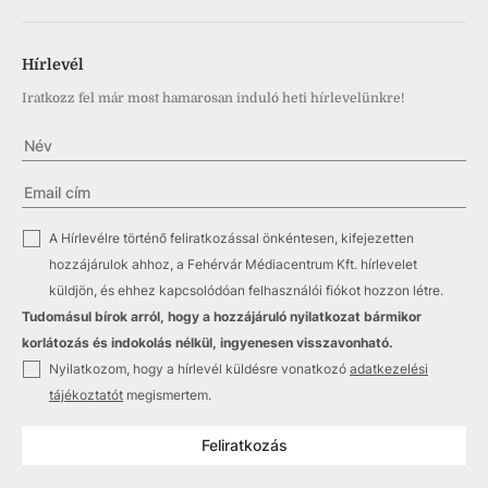
Hírlevél
Iratkozz fel már most hamarosan induló heti hírlevelünkre!
✓
A Hírlevélre történő feliratkozással önkéntesen, kifejezetten
hozzájárulok ahhoz, a Fehérvár Médiacentrum Kft. hírlevelet
küldjön, és ehhez kapcsolódóan felhasználói fiókot hozzon létre.
Tudomásul bírok arról, hogy a hozzájáruló nyilatkozat bármikor
korlátozás és indokolás nélkül, ingyenesen visszavonható.
✓
Nyilatkozom, hogy a hírlevél küldésre vonatkozó
adatkezelési
tájékoztatót
megismertem.
Feliratkozás