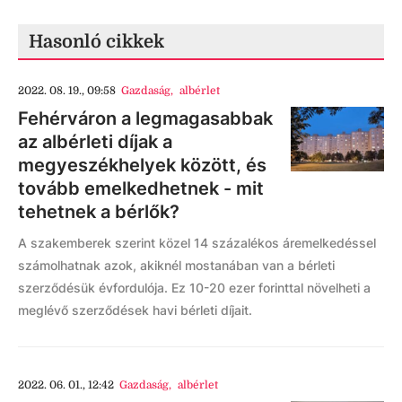
Hasonló cikkek
2022. 08. 19., 09:58
Gazdaság
,
albérlet
Fehérváron a legmagasabbak
az albérleti díjak a
megyeszékhelyek között, és
tovább emelkedhetnek - mit
tehetnek a bérlők?
A szakemberek szerint közel 14 százalékos áremelkedéssel
számolhatnak azok, akiknél mostanában van a bérleti
szerződésük évfordulója. Ez 10-20 ezer forinttal növelheti a
meglévő szerződések havi bérleti díjait.
2022. 06. 01., 12:42
Gazdaság
,
albérlet