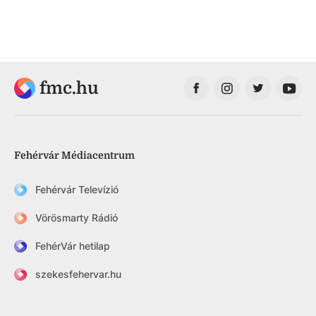
fmc.hu
Fehérvár Médiacentrum
Fehérvár Televízió
Vörösmarty Rádió
FehérVár hetilap
szekesfehervar.hu