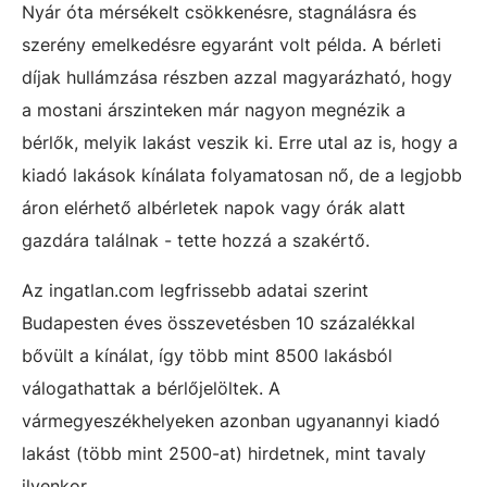
Nyár óta mérsékelt csökkenésre, stagnálásra és
szerény emelkedésre egyaránt volt példa. A bérleti
díjak hullámzása részben azzal magyarázható, hogy
a mostani árszinteken már nagyon megnézik a
bérlők, melyik lakást veszik ki. Erre utal az is, hogy a
kiadó lakások kínálata folyamatosan nő, de a legjobb
áron elérhető albérletek napok vagy órák alatt
gazdára találnak - tette hozzá a szakértő.
Az ingatlan.com legfrissebb adatai szerint
Budapesten éves összevetésben 10 százalékkal
bővült a kínálat, így több mint 8500 lakásból
válogathattak a bérlőjelöltek. A
vármegyeszékhelyeken azonban ugyanannyi kiadó
lakást (több mint 2500-at) hirdetnek, mint tavaly
ilyenkor.