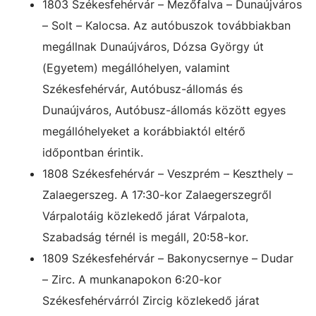
1803 Székesfehérvár – Mezőfalva – Dunaújváros
– Solt – Kalocsa. Az autóbuszok továbbiakban
megállnak Dunaújváros, Dózsa György út
(Egyetem) megállóhelyen, valamint
Székesfehérvár, Autóbusz-állomás és
Dunaújváros, Autóbusz-állomás között egyes
megállóhelyeket a korábbiaktól eltérő
időpontban érintik.
1808 Székesfehérvár – Veszprém – Keszthely –
Zalaegerszeg. A 17:30-kor Zalaegerszegről
Várpalotáig közlekedő járat Várpalota,
Szabadság térnél is megáll, 20:58-kor.
1809 Székesfehérvár – Bakonycsernye – Dudar
– Zirc. A munkanapokon 6:20-kor
Székesfehérvárról Zircig közlekedő járat