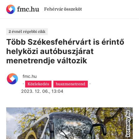
fmc.hu
Fehérvár összeköt
2 évnél régebbi cikk
Több Székesfehérvárt is érintő
helyközi autóbuszjárat
menetrendje változik
fmc.hu
·
·
Közlekedés
buszmenetrend
2023. 12. 06., 13:04
kormany.hu