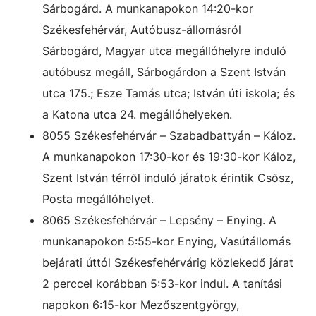
Sárbogárd. A munkanapokon 14:20-kor
Székesfehérvár, Autóbusz-állomásról
Sárbogárd, Magyar utca megállóhelyre induló
autóbusz megáll, Sárbogárdon a Szent István
utca 175.; Esze Tamás utca; István úti iskola; és
a Katona utca 24. megállóhelyeken.
8055 Székesfehérvár – Szabadbattyán – Káloz.
A munkanapokon 17:30-kor és 19:30-kor Káloz,
Szent István térről induló járatok érintik Csősz,
Posta megállóhelyet.
8065 Székesfehérvár – Lepsény – Enying. A
munkanapokon 5:55-kor Enying, Vasútállomás
bejárati úttól Székesfehérvárig közlekedő járat
2 perccel korábban 5:53-kor indul. A tanítási
napokon 6:15-kor Mezőszentgyörgy,