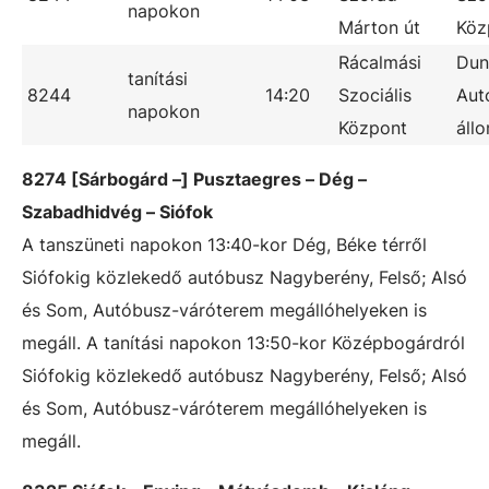
napokon
Márton út
Köz
Rácalmási
Dun
tanítási
8244
14:20
Szociális
Aut
napokon
Központ
áll
8274 [Sárbogárd –] Pusztaegres – Dég –
Szabadhidvég – Siófok
A tanszüneti napokon 13:40-kor Dég, Béke térről
Siófokig közlekedő autóbusz Nagyberény, Felső; Alsó
és Som, Autóbusz-váróterem megállóhelyeken is
megáll. A tanítási napokon 13:50-kor Középbogárdról
Siófokig közlekedő autóbusz Nagyberény, Felső; Alsó
és Som, Autóbusz-váróterem megállóhelyeken is
megáll.