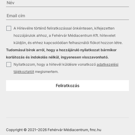
✓
A Hírlevélre történő feliratkozással önkéntesen, kifejezetten
hozzájárulok ahhoz, a Fehérvár Médiacentrum Kft. hírlevelet
küldjön, és ehhez kapcsolódóan felhasználói fiókot hozzon létre.
Tudomásul bírok arról, hogy a hozzájáruló nyilatkozat bármikor
korlátozás és indokolás nélkül, ingyenesen visszavonható.
✓
Nyilatkozom, hogy a hírlevél küldésre vonatkozó
adatkezelési
tájékoztatót
megismertem.
Feliratkozás
Copyright © 2021
–2026
Fehérvár Médiacentrum, fmc.hu