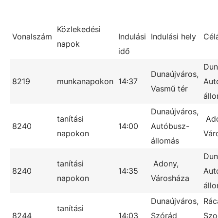
Közlekedési
Vonalszám
Indulási
Indulási hely
Cél
napok
idő
Dun
Dunaújváros,
8219
munkanapokon
14:37
Aut
Vasmű tér
áll
Dunaújváros,
tanítási
Ado
8240
14:00
Autóbusz-
napokon
Vár
állomás
Dun
tanítási
Adony,
8240
14:35
Aut
napokon
Városháza
áll
Dunaújváros,
Rác
tanítási
8244
14:03
Szórád
Szoc