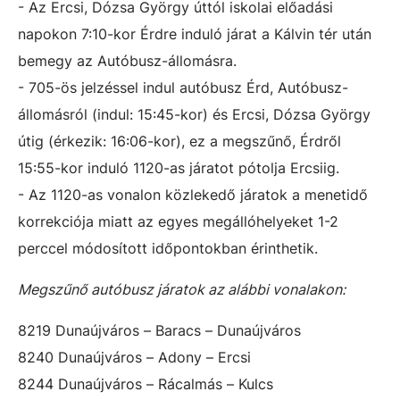
- Az Ercsi, Dózsa György úttól iskolai előadási
napokon 7:10-kor Érdre induló járat a Kálvin tér után
bemegy az Autóbusz-állomásra.
- 705-ös jelzéssel indul autóbusz Érd, Autóbusz-
állomásról (indul: 15:45-kor) és Ercsi, Dózsa György
útig (érkezik: 16:06-kor), ez a megszűnő, Érdről
15:55-kor induló 1120-as járatot pótolja Ercsiig.
- Az 1120-as vonalon közlekedő járatok a menetidő
korrekciója miatt az egyes megállóhelyeket 1-2
perccel módosított időpontokban érinthetik.
Megszűnő autóbusz járatok az alábbi vonalakon:
8219 Dunaújváros – Baracs – Dunaújváros
8240 Dunaújváros – Adony – Ercsi
8244 Dunaújváros – Rácalmás – Kulcs