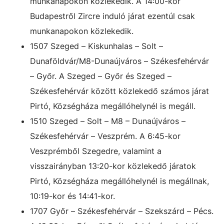
munkanapokon közlekedik. A 14:00-kor
Budapestről Zircre induló járat ezentúl csak
munkanapokon közlekedik.
1507 Szeged – Kiskunhalas – Solt –
Dunaföldvár/M8-Dunaújváros – Székesfehérvár
– Győr. A Szeged – Győr és Szeged –
Székesfehérvár között közlekedő számos járat
Pirtó, Községháza megállóhelynél is megáll.
1510 Szeged – Solt – M8 – Dunaújváros –
Székesfehérvár – Veszprém. A 6:45-kor
Veszprémből Szegedre, valamint a
visszairányban 13:20-kor közlekedő járatok
Pirtó, Községháza megállóhelynél is megállnak,
10:19-kor és 14:41-kor.
1707 Győr – Székesfehérvár – Szekszárd – Pécs.