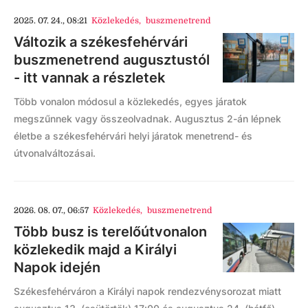
2025. 07. 24., 08:21
Közlekedés
,
buszmenetrend
Változik a székesfehérvári
buszmenetrend augusztustól
- itt vannak a részletek
Több vonalon módosul a közlekedés, egyes járatok
megszűnnek vagy összeolvadnak. Augusztus 2-án lépnek
életbe a székesfehérvári helyi járatok menetrend- és
útvonalváltozásai.
2026. 08. 07., 06:57
Közlekedés
,
buszmenetrend
Több busz is terelőútvonalon
közlekedik majd a Királyi
Napok idején
Székesfehérváron a Királyi napok rendezvénysorozat miatt