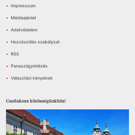
•
Impresszum
•
Médiaajánlat
•
Adatvédelem
•
Hozzászólás szabályzat
•
RSS
•
Panaszügyintézés
•
Választási irányelvek
Csatlakozz közösségünkhöz!