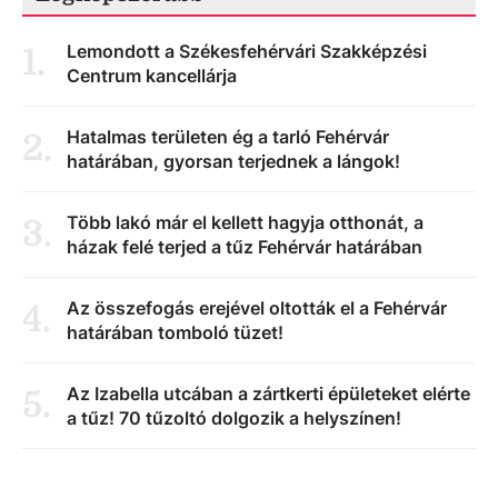
Lemondott a Székesfehérvári Szakképzési
1
.
Centrum kancellárja
Hatalmas területen ég a tarló Fehérvár
2
.
határában, gyorsan terjednek a lángok!
Több lakó már el kellett hagyja otthonát, a
3
.
házak felé terjed a tűz Fehérvár határában
Az összefogás erejével oltották el a Fehérvár
4
.
határában tomboló tüzet!
Az Izabella utcában a zártkerti épületeket elérte
5
.
a tűz! 70 tűzoltó dolgozik a helyszínen!