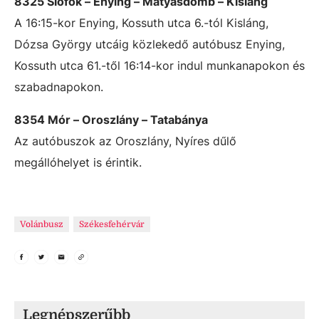
8325 Siófok – Enying – Mátyásdomb – Kisláng
A 16:15-kor Enying, Kossuth utca 6.-tól Kisláng,
Dózsa György utcáig közlekedő autóbusz Enying,
Kossuth utca 61.-től 16:14-kor indul munkanapokon és
szabadnapokon.
8354 Mór – Oroszlány – Tatabánya
Az autóbuszok az Oroszlány, Nyíres dűlő
megállóhelyet is érintik.
Volánbusz
Székesfehérvár
Legnépszerűbb