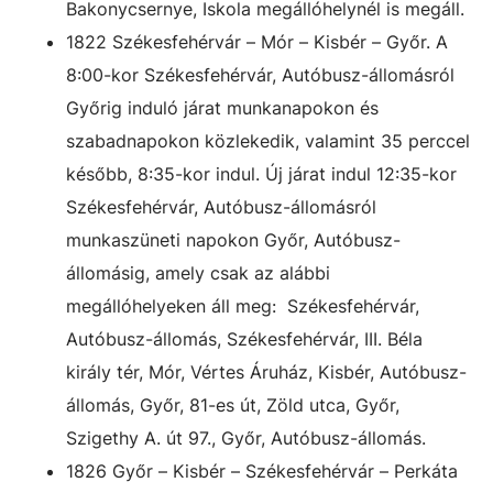
Bakonycsernye, Iskola megállóhelynél is megáll.
1822 Székesfehérvár – Mór – Kisbér – Győr. A
8:00-kor Székesfehérvár, Autóbusz-állomásról
Győrig induló járat munkanapokon és
szabadnapokon közlekedik, valamint 35 perccel
később, 8:35-kor indul. Új járat indul 12:35-kor
Székesfehérvár, Autóbusz-állomásról
munkaszüneti napokon Győr, Autóbusz-
állomásig, amely csak az alábbi
megállóhelyeken áll meg: Székesfehérvár,
Autóbusz-állomás, Székesfehérvár, III. Béla
király tér, Mór, Vértes Áruház, Kisbér, Autóbusz-
állomás, Győr, 81-es út, Zöld utca, Győr,
Szigethy A. út 97., Győr, Autóbusz-állomás.
1826 Győr – Kisbér – Székesfehérvár – Perkáta