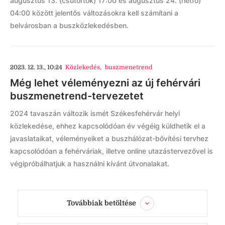
augusztus 13. (csütörtök) 17:00 és augusztus 24. (hétfő)
04:00 között jelentős változásokra kell számítani a
belvárosban a buszközlekedésben.
2023. 12. 13., 10:24
Közlekedés
,
buszmenetrend
Még lehet véleményezni az új fehérvári
buszmenetrend-tervezetet
2024 tavaszán változik ismét Székesfehérvár helyi
közlekedése, ehhez kapcsolódóan év végéig küldhetik el a
javaslataikat, véleményeiket a buszhálózat-bővítési tervhez
kapcsolódóan a fehérváriak, illetve online utazástervezővel is
végipróbálhatjuk a használni kívánt útvonalakat.
Továbbiak betöltése