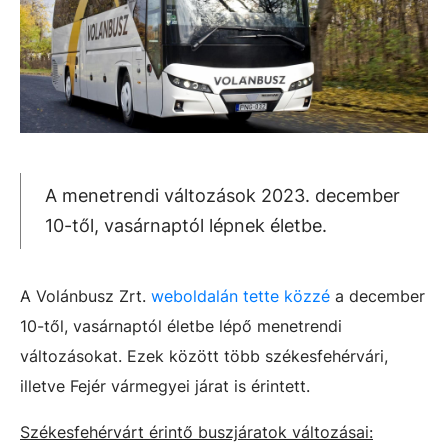
A menetrendi változások 2023. december
10-től, vasárnaptól lépnek életbe.
A Volánbusz Zrt.
weboldalán tette közzé
a december
10-től, vasárnaptól életbe lépő menetrendi
változásokat. Ezek között több székesfehérvári,
illetve Fejér vármegyei járat is érintett.
Székesfehérvárt érintő buszjáratok változásai: