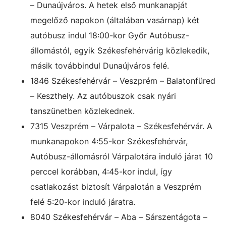
– Dunaújváros. A hetek első munkanapját
megelőző napokon (általában vasárnap) két
autóbusz indul 18:00-kor Győr Autóbusz-
állomástól, egyik Székesfehérvárig közlekedik,
másik továbbindul Dunaújváros felé.
1846 Székesfehérvár – Veszprém – Balatonfüred
– Keszthely. Az autóbuszok csak nyári
tanszünetben közlekednek.
7315 Veszprém – Várpalota – Székesfehérvár. A
munkanapokon 4:55-kor Székesfehérvár,
Autóbusz-állomásról Várpalotára induló járat 10
perccel korábban, 4:45-kor indul, így
csatlakozást biztosít Várpalotán a Veszprém
felé 5:20-kor induló járatra.
8040 Székesfehérvár – Aba – Sárszentágota –