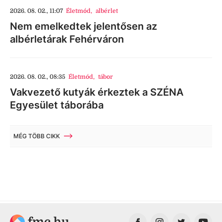
2026. 08. 02., 11:07
Életmód
,
albérlet
Nem emelkedtek jelentősen az
albérletárak Fehérváron
2026. 08. 02., 08:35
Életmód
,
tábor
Vakvezető kutyák érkeztek a SZÉNA
Egyesület táborába
MÉG TÖBB CIKK
fmc.hu