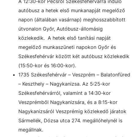
A 12:30-kor Pécsről Székesfehérvárra induló
autóbusz a hetek első munkanapját megelőző
napon (általában vasárnap) meghosszabbított
útvonalon Győr, Autóbusz-állomásig
közlekedik. A hetek első tanítási napját
megelőző munkaszüneti napokon Győr és
Székesfehérvár között két autóbusz közlekedik
(15:50-kor és 16:00-kor).
1735 Székesfehérvár – Veszprém – Balatonfüred
– Keszthely – Nagykanizsa. Az 5:25-kor
Székesfehérvárról, valamint a 14:30-kor
Veszprémből Nagykanizsára, és a 8:15-kor
Nagykanizsáról Veszprémig közlekedő járatok
Sármellék, Dózsa utca 274. megállóhelynél is
megállnak.