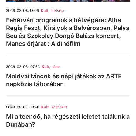
2026. 08. 07., 12:06
Kult
,
hétvége
Fehérvári programok a hétvégére: Alba
Regia Feszt, Királyok a Belvárosban, Palya
Bea és Szokolay Dongó Balázs koncert,
Mancs őrjárat : A dínófilm
2026. 08. 06., 07:32
Kult
,
tánc
Moldvai táncok és népi játékok az ARTE
napközis táborában
2026. 08. 05., 16:43
Kult
,
régészet
Mi a teendő, ha régészeti leletet találunk a
Dunában?