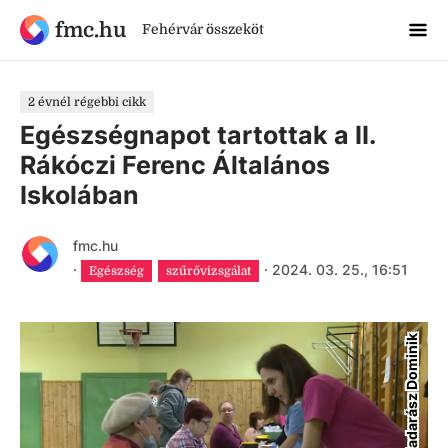
fmc.hu
Fehérvár összeköt
2 évnél régebbi cikk
Egészségnapot tartottak a II.
Rákóczi Ferenc Általános
Iskolában
fmc.hu
·
·
2024. 03. 25., 16:51
Egészség
szűrővizsgálat
Madarász Dominik