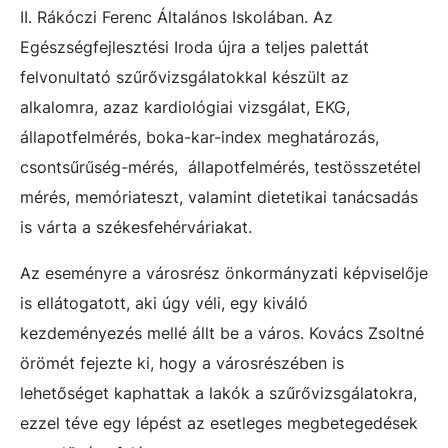
II. Rákóczi Ferenc Általános Iskolában. Az
Egészségfejlesztési Iroda újra a teljes palettát
felvonultató szűrővizsgálatokkal készült az
alkalomra, azaz kardiológiai vizsgálat, EKG,
állapotfelmérés, boka-kar-index meghatározás,
csontsűrűség-mérés, állapotfelmérés, testösszetétel
mérés, memóriateszt, valamint dietetikai tanácsadás
is várta a székesfehérváriakat.
Az eseményre a városrész önkormányzati képviselője
is ellátogatott, aki úgy véli, egy kiváló
kezdeményezés mellé állt be a város.
Kovács Zsoltné
örömét fejezte ki, hogy a városrészében is
lehetőséget kaphattak a lakók a szűrővizsgálatokra,
ezzel téve egy lépést az esetleges megbetegedések