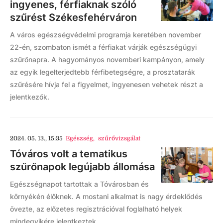
ingyenes, férfiaknak szóló
szűrést Székesfehérváron
A város egészségvédelmi programja keretében november
22-én, szombaton ismét a férfiakat várják egészségügyi
szűrőnapra. A hagyományos novemberi kampányon, amely
az egyik legelterjedtebb férfibetegségre, a prosztatarák
szűrésére hívja fel a figyelmet, ingyenesen vehetek részt a
jelentkezők.
2024. 05. 13., 15:35
Egészség
,
szűrővizsgálat
Tóváros volt a tematikus
szűrőnapok legújabb állomása
Egészségnapot tartottak a Tóvárosban és
környékén élőknek. A mostani alkalmat is nagy érdeklődés
övezte, az előzetes regisztrációval foglalható helyek
mindegyikére jelentkeztek.