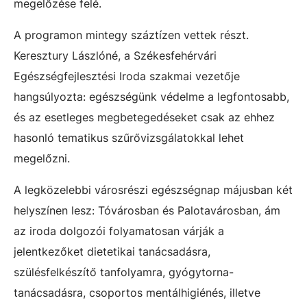
megelőzése felé.
A programon mintegy száztízen vettek részt.
Keresztury Lászlóné, a Székesfehérvári
Egészségfejlesztési Iroda szakmai vezetője
hangsúlyozta: egészségünk védelme a legfontosabb,
és az esetleges megbetegedéseket csak az ehhez
hasonló tematikus szűrővizsgálatokkal lehet
megelőzni.
A legközelebbi városrészi egészségnap májusban két
helyszínen lesz: Tóvárosban és Palotavárosban, ám
az iroda dolgozói folyamatosan várják a
jelentkezőket dietetikai tanácsadásra,
szülésfelkészítő tanfolyamra, gyógytorna-
tanácsadásra, csoportos mentálhigiénés, illetve