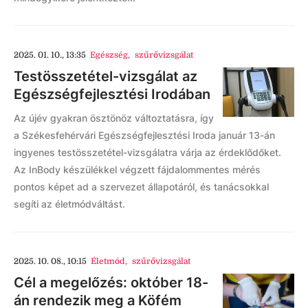
2025. 01. 10., 13:35
Egészség
,
szűrővizsgálat
Testösszetétel-vizsgálat az
Egészségfejlesztési Irodában
Az újév gyakran ösztönöz változtatásra, így
a Székesfehérvári Egészségfejlesztési Iroda január 13-án
ingyenes testösszetétel-vizsgálatra várja az érdeklődőket.
Az InBody készülékkel végzett fájdalommentes mérés
pontos képet ad a szervezet állapotáról, és tanácsokkal
segíti az életmódváltást.
2025. 10. 08., 10:15
Életmód
,
szűrővizsgálat
Cél a megelőzés: október 18-
án rendezik meg a Köfém