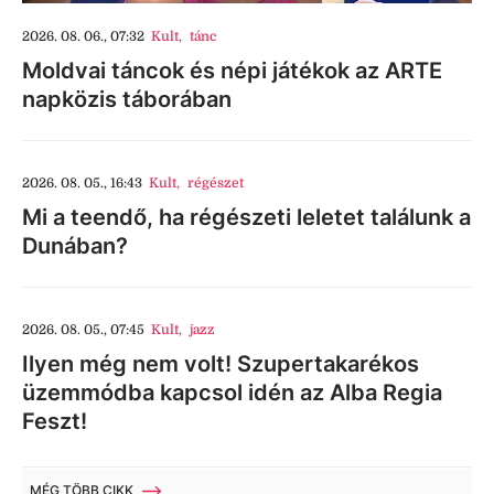
2026. 08. 06., 07:32
Kult
,
tánc
Moldvai táncok és népi játékok az ARTE
napközis táborában
2026. 08. 05., 16:43
Kult
,
régészet
Mi a teendő, ha régészeti leletet találunk a
Dunában?
2026. 08. 05., 07:45
Kult
,
jazz
Ilyen még nem volt! Szupertakarékos
üzemmódba kapcsol idén az Alba Regia
Feszt!
MÉG TÖBB CIKK