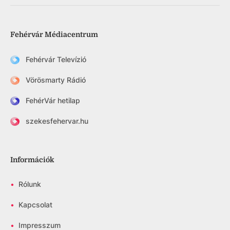
Fehérvár Médiacentrum
Fehérvár Televízió
Vörösmarty Rádió
FehérVár hetilap
szekesfehervar.hu
Információk
•
Rólunk
•
Kapcsolat
•
Impresszum