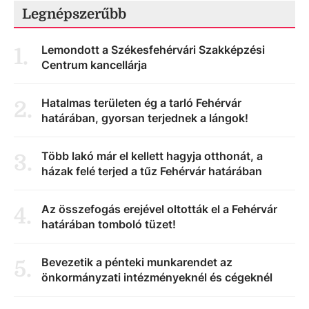
Legnépszerűbb
Lemondott a Székesfehérvári Szakképzési
1
.
Centrum kancellárja
Hatalmas területen ég a tarló Fehérvár
2
.
határában, gyorsan terjednek a lángok!
Több lakó már el kellett hagyja otthonát, a
3
.
házak felé terjed a tűz Fehérvár határában
Az összefogás erejével oltották el a Fehérvár
4
.
határában tomboló tüzet!
Bevezetik a pénteki munkarendet az
5
.
önkormányzati intézményeknél és cégeknél