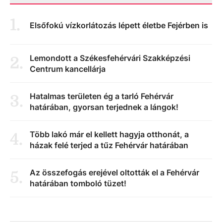
1
.
Elsőfokú vízkorlátozás lépett életbe Fejérben is
Lemondott a Székesfehérvári Szakképzési
2
.
Centrum kancellárja
Hatalmas területen ég a tarló Fehérvár
3
.
határában, gyorsan terjednek a lángok!
Több lakó már el kellett hagyja otthonát, a
4
.
házak felé terjed a tűz Fehérvár határában
Az összefogás erejével oltották el a Fehérvár
5
.
határában tomboló tüzet!