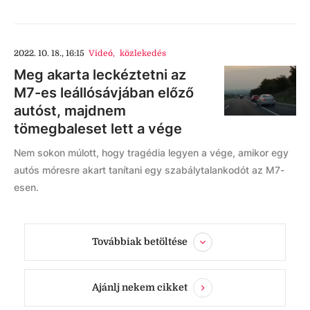
2022. 10. 18., 16:15
Videó
,
közlekedés
Meg akarta leckéztetni az
M7-es leállósávjában előző
autóst, majdnem
tömegbaleset lett a vége
Nem sokon múlott, hogy tragédia legyen a vége, amikor egy
autós móresre akart tanítani egy szabálytalankodót az M7-
esen.
Továbbiak betöltése
Ajánlj nekem cikket