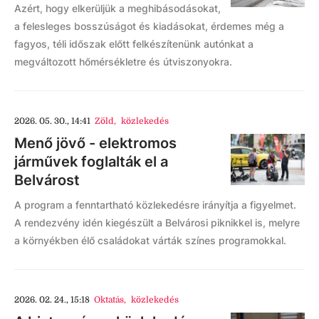
Azért, hogy elkerüljük a meghibásodásokat,
a felesleges bosszúságot és kiadásokat, érdemes még a
fagyos, téli időszak előtt felkészítenünk autónkat a
megváltozott hőmérsékletre és útviszonyokra.
2026. 05. 30., 14:41
Zöld
,
közlekedés
Menő jövő - elektromos
járművek foglalták el a
Belvárost
A program a fenntartható közlekedésre irányítja a figyelmet.
A rendezvény idén kiegészült a Belvárosi piknikkel is, melyre
a környékben élő családokat várták színes programokkal.
2026. 02. 24., 15:18
Oktatás
,
közlekedés