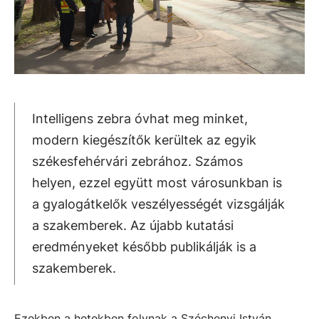
Intelligens zebra óvhat meg minket,
modern kiegészítők kerültek az egyik
székesfehérvári zebrához. Számos
helyen, ezzel együtt most városunkban is
a gyalogátkelők veszélyességét vizsgálják
a szakemberek. Az újabb kutatási
eredményeket később publikálják is a
szakemberek.
Ezekben a hetekben folynak a Széchenyi István