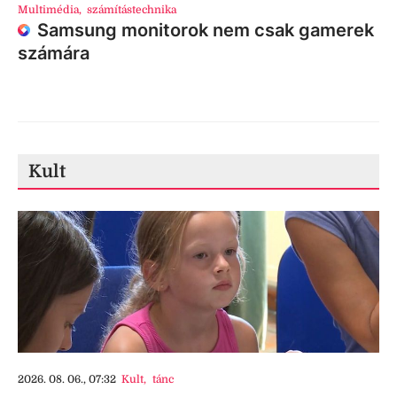
Multimédia
,
számítástechnika
Samsung monitorok nem csak gamerek
számára
Kult
2026. 08. 06., 07:32
Kult
,
tánc