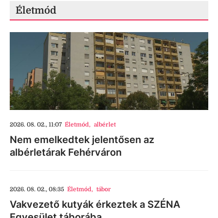
Életmód
2026. 08. 02., 11:07
Életmód
,
albérlet
Nem emelkedtek jelentősen az
albérletárak Fehérváron
2026. 08. 02., 08:35
Életmód
,
tábor
Vakvezető kutyák érkeztek a SZÉNA
Egyesület táborába