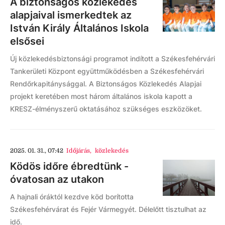
A biztonságos közlekedés
alapjaival ismerkedtek az
István Király Általános Iskola
elsősei
Új közlekedésbiztonsági programot indított a Székesfehérvári
Tankerületi Központ együttműködésben a Székesfehérvári
Rendőrkapitánysággal. A Biztonságos Közlekedés Alapjai
projekt keretében most három általános iskola kapott a
KRESZ-élményszerű oktatásához szükséges eszközöket.
2025. 01. 31., 07:42
Időjárás
,
közlekedés
Ködös időre ébredtünk -
óvatosan az utakon
A hajnali óráktól kezdve köd borította
Székesfehérvárat és Fejér Vármegyét. Délelőtt tisztulhat az
idő.