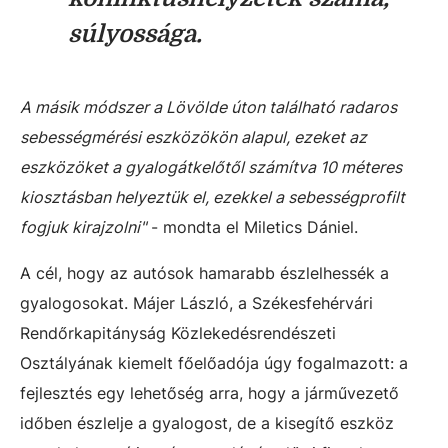
súlyossága.
A másik módszer a Lövölde úton található radaros
sebességmérési eszközökön alapul, ezeket az
eszközöket a gyalogátkelőtől számítva 10 méteres
kiosztásban helyeztük el, ezekkel a sebességprofilt
fogjuk kirajzolni"
- mondta el Miletics Dániel.
A cél, hogy az autósok hamarabb észlelhessék a
gyalogosokat. Májer László, a Székesfehérvári
Rendőrkapitányság Közlekedésrendészeti
Osztályának kiemelt főelőadója úgy fogalmazott: a
fejlesztés egy lehetőség arra, hogy a járművezető
időben észlelje a gyalogost, de a kisegítő eszköz