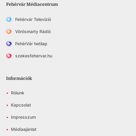
Fehérvár Médiacentrum
Fehérvár Televízió
Vörösmarty Rádió
FehérVár hetilap
szekesfehervar.hu
Információk
•
Rólunk
•
Kapcsolat
•
Impresszum
•
Médiaajánlat