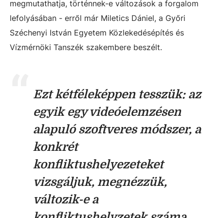
megmutathatja, történnek-e változások a forgalom
lefolyásában - erről már Miletics Dániel, a Győri
Széchenyi István Egyetem Közlekedésépítés és
Vízmérnöki Tanszék szakembere beszélt.
Ezt kétféleképpen tesszük: az
egyik egy videóelemzésen
alapuló szoftveres módszer, a
konkrét
konfliktushelyezeteket
vizsgáljuk, megnézzük,
változik-e a
konfliktushelyzetek száma,