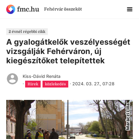
fmc.hu
Fehérvár összeköt
2 évnél régebbi cikk
A gyalogátkelők veszélyességét
vizsgálják Fehérváron, új
kiegészítőket telepítettek
Kiss-Dávid Renáta
·
·
2024. 03. 27., 07:28
Hírek
közlekedés
Maráczi Lilla