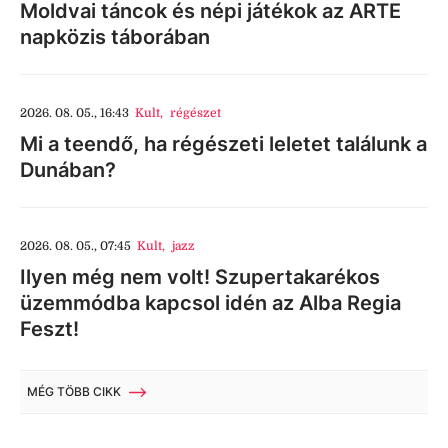
Moldvai táncok és népi játékok az ARTE
napközis táborában
2026. 08. 05., 16:43
Kult
,
régészet
Mi a teendő, ha régészeti leletet találunk a
Dunában?
2026. 08. 05., 07:45
Kult
,
jazz
Ilyen még nem volt! Szupertakarékos
üzemmódba kapcsol idén az Alba Regia
Feszt!
MÉG TÖBB CIKK