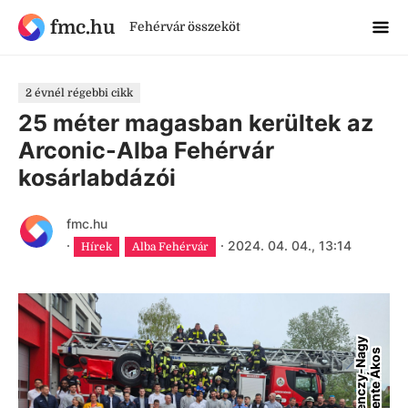
fmc.hu
Fehérvár összeköt
2 évnél régebbi cikk
25 méter magasban kerültek az
Arconic-Alba Fehérvár
kosárlabdázói
fmc.hu
·
·
2024. 04. 04., 13:14
Hírek
Alba Fehérvár
F
e
r
e
n
c
z
y
-
N
a
g
y
L
e
v
e
n
t
e
Á
k
o
s