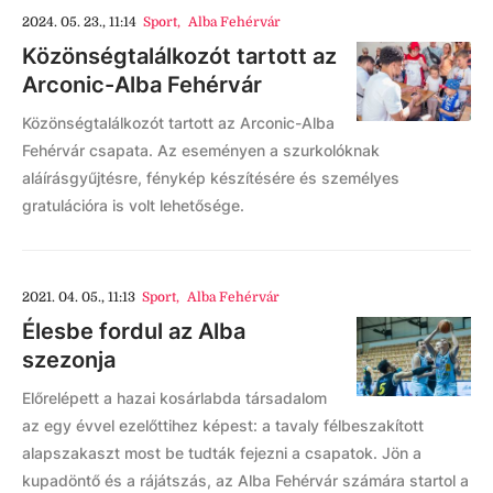
2024. 05. 23., 11:14
Sport
,
Alba Fehérvár
Közönségtalálkozót tartott az
Arconic-Alba Fehérvár
Közönségtalálkozót tartott az Arconic-Alba
Fehérvár csapata. Az eseményen a szurkolóknak
aláírásgyűjtésre, fénykép készítésére és személyes
gratulációra is volt lehetősége.
2021. 04. 05., 11:13
Sport
,
Alba Fehérvár
Élesbe fordul az Alba
szezonja
Előrelépett a hazai kosárlabda társadalom
az egy évvel ezelőttihez képest: a tavaly félbeszakított
alapszakaszt most be tudták fejezni a csapatok. Jön a
kupadöntő és a rájátszás, az Alba Fehérvár számára startol a