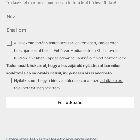
Iratkozz fel már most hamarosan induló heti hírlevelünkre!
✓
A Hírlevélre történő feliratkozással önkéntesen, kifejezetten
hozzájárulok ahhoz, a Fehérvár Médiacentrum Kft. hírlevelet
küldjön, és ehhez kapcsolódóan felhasználói fiókot hozzon létre.
Tudomásul bírok arról, hogy a hozzájáruló nyilatkozat bármikor
korlátozás és indokolás nélkül, ingyenesen visszavonható.
✓
Nyilatkozom, hogy a hírlevél küldésre vonatkozó
adatkezelési
tájékoztatót
megismertem.
Feliratkozás
A tökéletes felhasználói élmény érdekében