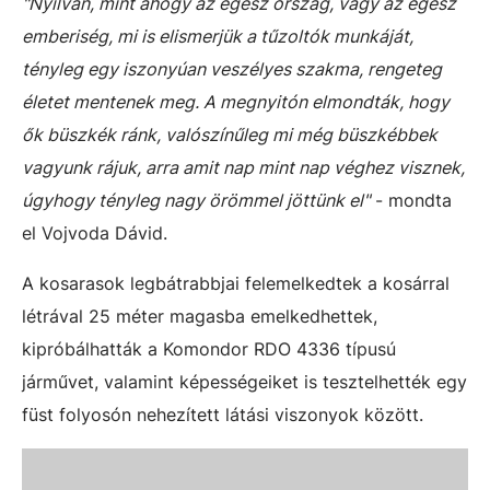
"Nyilván, mint ahogy az egész ország, vagy az egész
emberiség, mi is elismerjük a tűzoltók munkáját,
tényleg egy iszonyúan veszélyes szakma, rengeteg
életet mentenek meg. A megnyitón elmondták, hogy
ők büszkék ránk, valószínűleg mi még büszkébbek
vagyunk rájuk, arra amit nap mint nap véghez visznek,
úgyhogy tényleg nagy örömmel jöttünk el"
- mondta
el Vojvoda Dávid.
A kosarasok legbátrabbjai felemelkedtek a kosárral
létrával 25 méter magasba emelkedhettek,
kipróbálhatták a Komondor RDO 4336 típusú
járművet, valamint képességeiket is tesztelhették egy
füst folyosón nehezített látási viszonyok között.