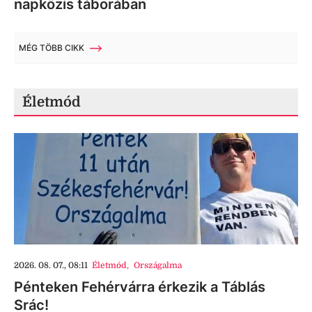
napközis táborában
MÉG TÖBB CIKK
Életmód
2026. 08. 07., 08:11
Életmód
,
Országalma
Pénteken Fehérvárra érkezik a Táblás
Srác!