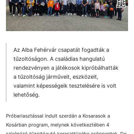
Az Alba Fehérvár csapatát fogadták a
tűzoltóságon. A családias hangulatú
rendezvényen a játékosok kipróbálhatták
a tűzoltóság járműveit, eszközeit,
valamint képességeik tesztelésére is volt
lehetőség.
Próbariasztással indult szerdán a Kosarasok a
Kosárban program, melynek következtében 4
szirénázó tűzoltóautó kereszttüzébe csöppentek. De