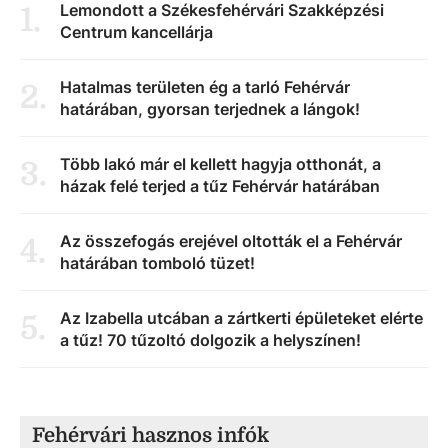
Lemondott a Székesfehérvári Szakképzési
1
.
Centrum kancellárja
Hatalmas területen ég a tarló Fehérvár
2
.
határában, gyorsan terjednek a lángok!
Több lakó már el kellett hagyja otthonát, a
3
.
házak felé terjed a tűz Fehérvár határában
Az összefogás erejével oltották el a Fehérvár
4
.
határában tomboló tüzet!
Az Izabella utcában a zártkerti épületeket elérte
5
.
a tűz! 70 tűzoltó dolgozik a helyszínen!
Fehérvári hasznos infók