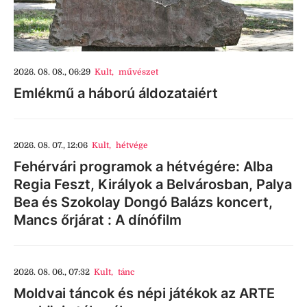
2026. 08. 08., 06:29
Kult
,
művészet
Emlékmű a háború áldozataiért
2026. 08. 07., 12:06
Kult
,
hétvége
Fehérvári programok a hétvégére: Alba
Regia Feszt, Királyok a Belvárosban, Palya
Bea és Szokolay Dongó Balázs koncert,
Mancs őrjárat : A dínófilm
2026. 08. 06., 07:32
Kult
,
tánc
Moldvai táncok és népi játékok az ARTE