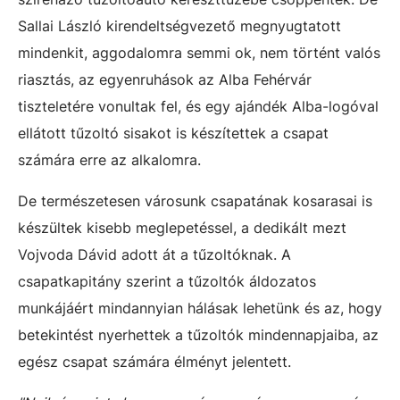
Sallai László kirendeltségvezető megnyugtatott
mindenkit, aggodalomra semmi ok, nem történt valós
riasztás, az egyenruhások az Alba Fehérvár
tiszteletére vonultak fel, és egy ajándék Alba-logóval
ellátott tűzoltó sisakot is készítettek a csapat
számára erre az alkalomra.
De természetesen városunk csapatának kosarasai is
készültek kisebb meglepetéssel, a dedikált mezt
Vojvoda Dávid adott át a tűzoltóknak. A
csapatkapitány
szerint a tűzoltók áldozatos
munkájáért mindannyian hálásak lehetünk és az, hogy
betekintést nyerhettek a tűzoltók mindennapjaiba, az
egész csapat s
zámára élményt jelentett.