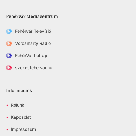
Fehérvár Médiacentrum
Fehérvár Televízió
Vörösmarty Rádió
FehérVár hetilap
szekesfehervar.hu
Információk
•
Rólunk
•
Kapcsolat
•
Impresszum