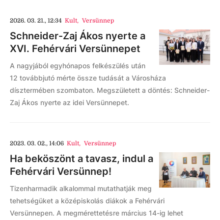
2026. 03. 21., 12:34
Kult
,
Versünnep
Schneider-Zaj Ákos nyerte a
XVI. Fehérvári Versünnepet
A nagyjából egyhónapos felkészülés után
12 továbbjutó mérte össze tudását a Városháza
dísztermében szombaton. Megszületett a döntés: Schneider-
Zaj Ákos nyerte az idei Versünnepet.
2023. 03. 02., 14:06
Kult
,
Versünnep
Ha beköszönt a tavasz, indul a
Fehérvári Versünnep!
Tizenharmadik alkalommal mutathatják meg
tehetségüket a középiskolás diákok a Fehérvári
Versünnepen. A megmérettetésre március 14-ig lehet