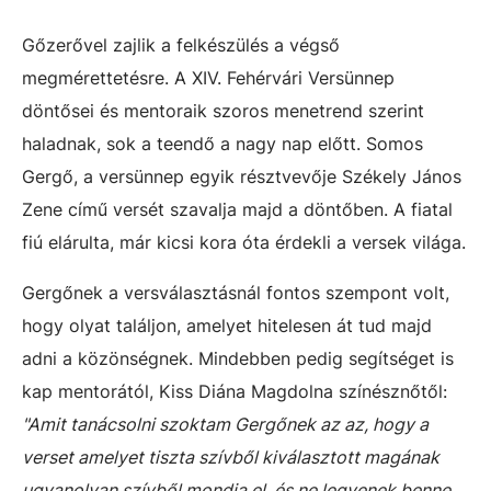
Gőzerővel zajlik a felkészülés a végső
megmérettetésre. A XIV. Fehérvári Versünnep
döntősei és mentoraik szoros menetrend szerint
haladnak, sok a teendő a nagy nap előtt. Somos
Gergő, a versünnep egyik résztvevője Székely János
Zene című versét szavalja majd a döntőben. A fiatal
fiú elárulta, már kicsi kora óta érdekli a versek világa.
Gergőnek a versválasztásnál fontos szempont volt,
hogy olyat találjon, amelyet hitelesen át tud majd
adni a közönségnek. Mindebben pedig segítséget is
kap mentorától, Kiss Diána Magdolna színésznőtől:
"Amit tanácsolni szoktam Gergőnek az az, hogy a
verset amelyet tiszta szívből kiválasztott magának
ugyanolyan szívből mondja el, és ne legyenek benne