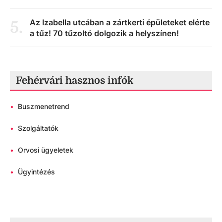
Az Izabella utcában a zártkerti épületeket elérte
5
.
a tűz! 70 tűzoltó dolgozik a helyszínen!
Fehérvári hasznos infók
•
Buszmenetrend
•
Szolgáltatók
•
Orvosi ügyeletek
•
Ügyintézés