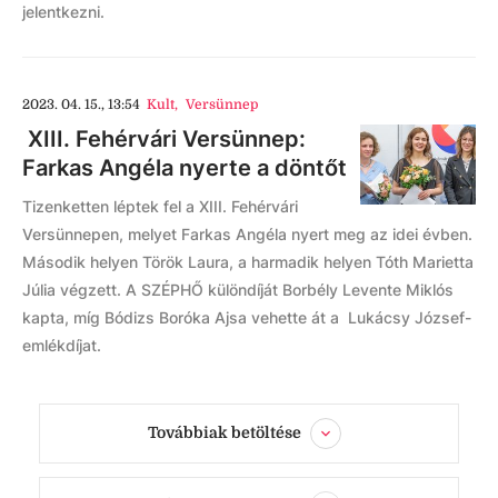
jelentkezni.
2023. 04. 15., 13:54
Kult
,
Versünnep
XIII. Fehérvári Versünnep:
Farkas Angéla nyerte a döntőt
Tizenketten léptek fel a XIII. Fehérvári
Versünnepen, melyet Farkas Angéla nyert meg az idei évben.
Második helyen Török Laura, a harmadik helyen Tóth Marietta
Júlia végzett. A SZÉPHŐ különdíját Borbély Levente Miklós
kapta, míg Bódizs Boróka Ajsa vehette át a Lukácsy József-
emlékdíjat.
Továbbiak betöltése