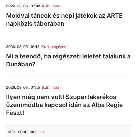
2026. 08. 06., 07:32
Kult
,
tánc
Moldvai táncok és népi játékok az ARTE
napközis táborában
2026. 08. 05., 16:43
Kult
,
régészet
Mi a teendő, ha régészeti leletet találunk a
Dunában?
2026. 08. 05., 07:45
Kult
,
jazz
Ilyen még nem volt! Szupertakarékos
üzemmódba kapcsol idén az Alba Regia
Feszt!
MÉG TÖBB CIKK