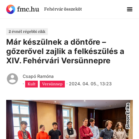
fmc.hu
Fehérvár összeköt
2 évnél régebbi cikk
Már készülnek a döntőre –
gőzerővel zajlik a felkészülés a
XIV. Fehérvári Versünnepre
Csapó Ramóna
·
·
2024. 04. 05., 13:23
Kult
Versünnep
Simon Erika