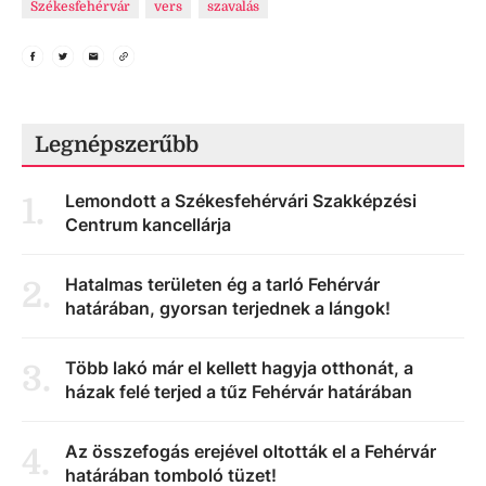
Székesfehérvár
vers
szavalás
Legnépszerűbb
Lemondott a Székesfehérvári Szakképzési
1
.
Centrum kancellárja
Hatalmas területen ég a tarló Fehérvár
2
.
határában, gyorsan terjednek a lángok!
Több lakó már el kellett hagyja otthonát, a
3
.
házak felé terjed a tűz Fehérvár határában
Az összefogás erejével oltották el a Fehérvár
4
.
határában tomboló tüzet!