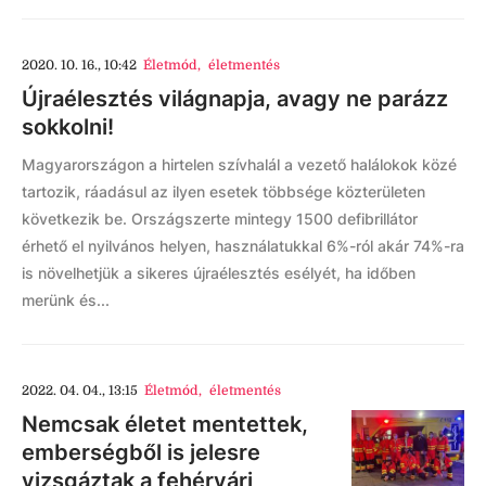
2020. 10. 16., 10:42
Életmód
,
életmentés
Újraélesztés világnapja, avagy ne parázz
sokkolni!
Magyarországon a hirtelen szívhalál a vezető halálokok közé
tartozik, ráadásul az ilyen esetek többsége közterületen
következik be. Országszerte mintegy 1500 defibrillátor
érhető el nyilvános helyen, használatukkal 6%-ról akár 74%-ra
is növelhetjük a sikeres újraélesztés esélyét, ha időben
merünk és...
2022. 04. 04., 13:15
Életmód
,
életmentés
Nemcsak életet mentettek,
emberségből is jelesre
vizsgáztak a fehérvári