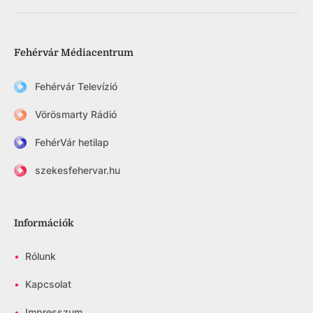
Fehérvár Médiacentrum
Fehérvár Televízió
Vörösmarty Rádió
FehérVár hetilap
szekesfehervar.hu
Információk
•
Rólunk
•
Kapcsolat
•
Impresszum