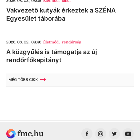
2026. 08. 02., 08:35
Életmód
,
tábor
Vakvezető kutyák érkeztek a SZÉNA
Egyesület táborába
2026. 08. 02., 06:46
Életmód
,
rendőrség
A közgyűlés is támogatja az új
rendőrfőkapitányt
MÉG TÖBB CIKK
fmc.hu