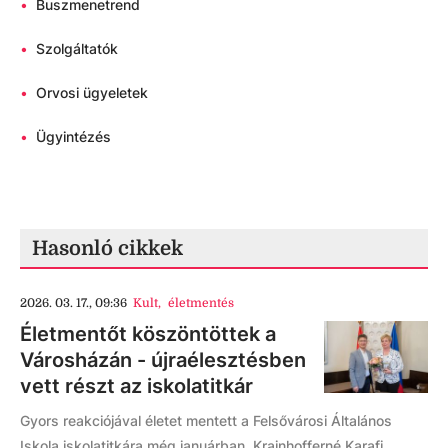
•
Buszmenetrend
•
Szolgáltatók
•
Orvosi ügyeletek
•
Ügyintézés
Hasonló cikkek
2026. 03. 17., 09:36
Kult
,
életmentés
Életmentőt köszöntöttek a
Városházán - újraélesztésben
vett részt az iskolatitkár
Gyors reakciójával életet mentett a Felsővárosi Általános
Iskola iskolatitkára még januárban. Krainhofferné Karafi