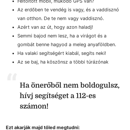
Feltöltött mobil, működő GPS van?
Az erdőben te vendég is vagy, és a vaddisznó
van otthon. De te nem vagy vaddisznó.
Azért van az út, hogy azon haladj!
Semmi bajod nem lesz, ha a virágot és a
gombát benne hagyod a meleg anyaföldben.
Ha valaki segítségért kiabál, segíts neki!
Az se baj, ha köszönsz a többi túrázónak
Ha önerőből nem boldogulsz,
hívj segítséget a 112-es
számon!
Ezt akarják majd tőled megtudni: