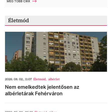
MÉG TÖBB CIKK
Életmód
2026. 08. 02., 11:07
Életmód
,
albérlet
Nem emelkedtek jelentősen az
albérletárak Fehérváron