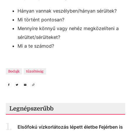
Hányan vannak veszélyben/hányan sérültek?
Mi történt pontosan?
Mennyire könnyű vagy nehéz megközelíteni a
sérültet/sérülteket?
Mi a te számod?
Bodajk
tűzoltóság
Legnépszerűbb
1
.
Elsőfokú vízkorlátozás lépett életbe Fejérben is