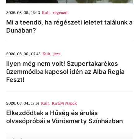
2026. 08. 05., 16:43
Kult
,
régészet
Mi a teendő, ha régészeti leletet találunk a
Dunában?
2026. 08. 05., 07:45
Kult
,
jazz
Ilyen még nem volt! Szupertakarékos
üzemmódba kapcsol idén az Alba Regia
Feszt!
2026. 08. 04., 17:14
Kult
,
Királyi Napok
Elkezdődtek a Hűség és árulás
olvasópróbái a Vörösmarty Színházban