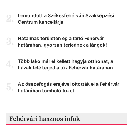
Lemondott a Székesfehérvári Szakképzési
2
.
Centrum kancellárja
Hatalmas területen ég a tarló Fehérvár
3
.
határában, gyorsan terjednek a lángok!
Több lakó már el kellett hagyja otthonát, a
4
.
házak felé terjed a tűz Fehérvár határában
Az összefogás erejével oltották el a Fehérvár
5
.
határában tomboló tüzet!
Fehérvári hasznos infók