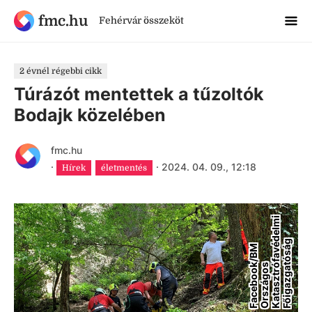
fmc.hu
Fehérvár összeköt
2 évnél régebbi cikk
Túrázót mentettek a tűzoltók
Bodajk közelében
fmc.hu
·
·
2024. 04. 09., 12:18
Hírek
életmentés
i
g
F
a
c
e
b
o
o
/
B
M
O
r
s
z
á
g
o
K
a
t
a
s
z
t
r
f
a
v
é
d
e
l
m
F
ő
i
g
a
z
g
a
ó
s
á
k
s
ó
t