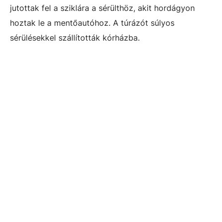
jutottak fel a sziklára a sérülthöz, akit hordágyon
hoztak le a mentőautóhoz. A túrázót súlyos
sérülésekkel szállították kórházba.