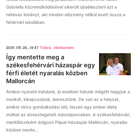
Gabriella közreműködésével sikerült újraéleszteni azt a
hétéves kislányt, aki minden előzmény nélkül esett össze a
fehérvári iskolában.
2019. 09. 26., 18:47
Videó
,
életmentés
Így mentette meg a
székesfehérvári házaspár egy
férfi életét nyaralás közben
Mallorcán
Amikor nyaralni indulunk, jó esetben hátunk mögött hagyjuk a
munkát, kikapcsolunk, leeresztünk. De van az a helyzet,
amikor nincs gondolkodási idő, hiszen egy ember élete
múlhat az elvesztegetett másodperceken. A székesfehérvári,
mentőtisztként dolgozó Pápai-házaspár Mallorcán, nyaralás
közben mente...