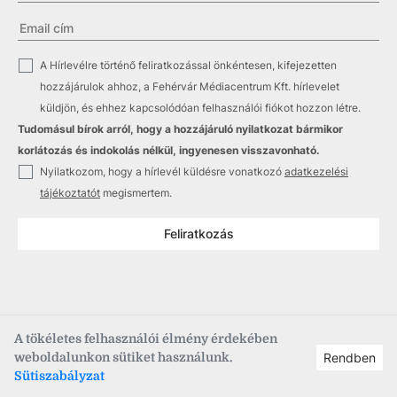
✓
A Hírlevélre történő feliratkozással önkéntesen, kifejezetten
hozzájárulok ahhoz, a Fehérvár Médiacentrum Kft. hírlevelet
küldjön, és ehhez kapcsolódóan felhasználói fiókot hozzon létre.
Tudomásul bírok arról, hogy a hozzájáruló nyilatkozat bármikor
korlátozás és indokolás nélkül, ingyenesen visszavonható.
✓
Nyilatkozom, hogy a hírlevél küldésre vonatkozó
adatkezelési
tájékoztatót
megismertem.
Feliratkozás
A tökéletes felhasználói élmény érdekében
weboldalunkon sütiket használunk.
Rendben
Copyright © 2021
–2026
Fehérvár Médiacentrum, fmc.hu
Sütiszabályzat