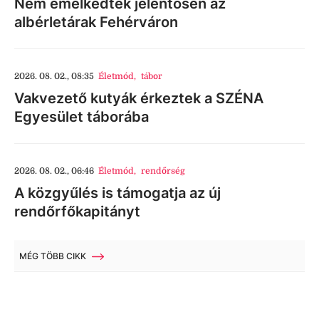
Nem emelkedtek jelentősen az
albérletárak Fehérváron
2026. 08. 02., 08:35
Életmód
,
tábor
Vakvezető kutyák érkeztek a SZÉNA
Egyesület táborába
2026. 08. 02., 06:46
Életmód
,
rendőrség
A közgyűlés is támogatja az új
rendőrfőkapitányt
MÉG TÖBB CIKK