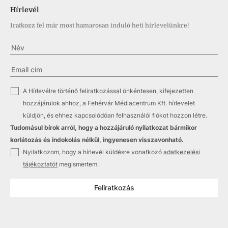
Hírlevél
Iratkozz fel már most hamarosan induló heti hírlevelünkre!
✓
A Hírlevélre történő feliratkozással önkéntesen, kifejezetten
hozzájárulok ahhoz, a Fehérvár Médiacentrum Kft. hírlevelet
küldjön, és ehhez kapcsolódóan felhasználói fiókot hozzon létre.
Tudomásul bírok arról, hogy a hozzájáruló nyilatkozat bármikor
korlátozás és indokolás nélkül, ingyenesen visszavonható.
✓
Nyilatkozom, hogy a hírlevél küldésre vonatkozó
adatkezelési
tájékoztatót
megismertem.
Feliratkozás