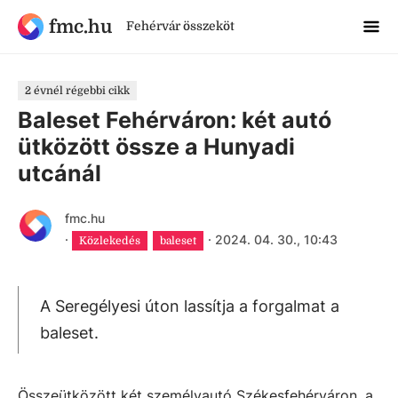
fmc.hu
Fehérvár összeköt
2 évnél régebbi cikk
Baleset Fehérváron: két autó
ütközött össze a Hunyadi
utcánál
fmc.hu
·
·
2024. 04. 30., 10:43
Közlekedés
baleset
A Seregélyesi úton lassítja a forgalmat a
baleset.
Összeütközött két személyautó Székesfehérváron, a