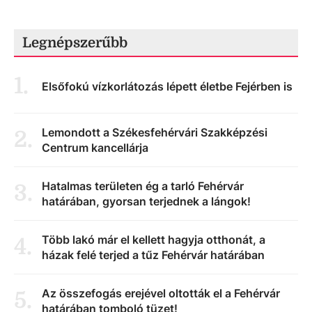
Legnépszerűbb
1
.
Elsőfokú vízkorlátozás lépett életbe Fejérben is
Lemondott a Székesfehérvári Szakképzési
2
.
Centrum kancellárja
Hatalmas területen ég a tarló Fehérvár
3
.
határában, gyorsan terjednek a lángok!
Több lakó már el kellett hagyja otthonát, a
4
.
házak felé terjed a tűz Fehérvár határában
Az összefogás erejével oltották el a Fehérvár
5
.
határában tomboló tüzet!