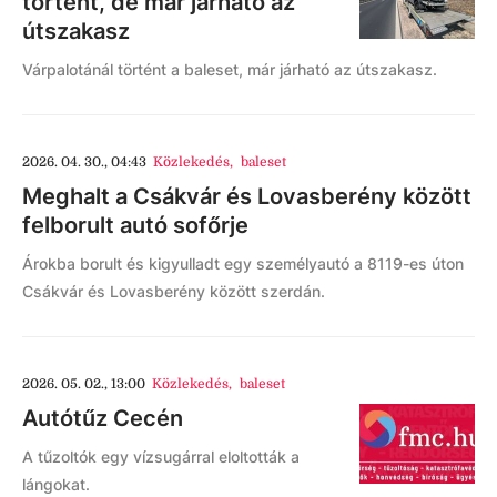
történt, de már járható az
útszakasz
Várpalotánál történt a baleset, már járható az útszakasz.
2026. 04. 30., 04:43
Közlekedés
,
baleset
Meghalt a Csákvár és Lovasberény között
felborult autó sofőrje
Árokba borult és kigyulladt egy személyautó a 8119-es úton
Csákvár és Lovasberény között szerdán.
2026. 05. 02., 13:00
Közlekedés
,
baleset
Autótűz Cecén
A tűzoltók egy vízsugárral eloltották a
lángokat.