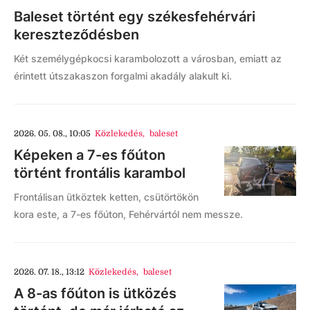
Baleset történt egy székesfehérvári
kereszteződésben
Két személygépkocsi karambolozott a városban, emiatt az
érintett útszakaszon forgalmi akadály alakult ki.
2026. 05. 08., 10:05
Közlekedés
,
baleset
Képeken a 7-es főúton
történt frontális karambol
Frontálisan ütköztek ketten, csütörtökön
kora este, a 7-es főúton, Fehérvártól nem messze.
2026. 07. 18., 13:12
Közlekedés
,
baleset
A 8-as főúton is ütközés