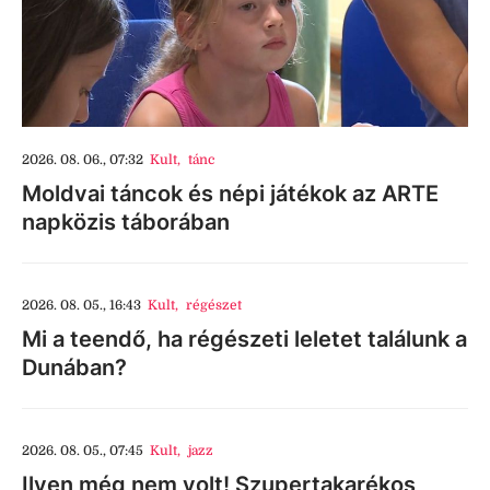
2026. 08. 06., 07:32
Kult
,
tánc
Moldvai táncok és népi játékok az ARTE
napközis táborában
2026. 08. 05., 16:43
Kult
,
régészet
Mi a teendő, ha régészeti leletet találunk a
Dunában?
2026. 08. 05., 07:45
Kult
,
jazz
Ilyen még nem volt! Szupertakarékos