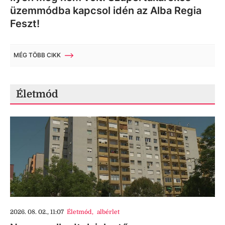
üzemmódba kapcsol idén az Alba Regia
Feszt!
MÉG TÖBB CIKK
Életmód
2026. 08. 02., 11:07
Életmód
,
albérlet