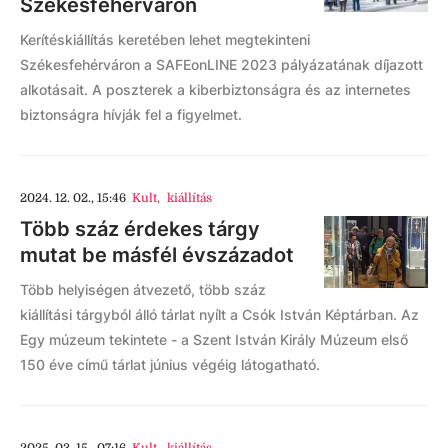
Székesfehérváron
Kerítéskiállítás keretében lehet megtekinteni
Székesfehérváron a SAFEonLINE 2023 pályázatának díjazott
alkotásait. A poszterek a kiberbiztonságra és az internetes
biztonságra hívják fel a figyelmet.
2024. 12. 02., 15:46
Kult
,
kiállítás
Több száz érdekes tárgy
mutat be másfél évszázadot
Több helyiségen átvezető, több száz
kiállítási tárgyból álló tárlat nyílt a Csók István Képtárban. Az
Egy múzeum tekintete - a Szent István Király Múzeum első
150 éve című tárlat június végéig látogatható.