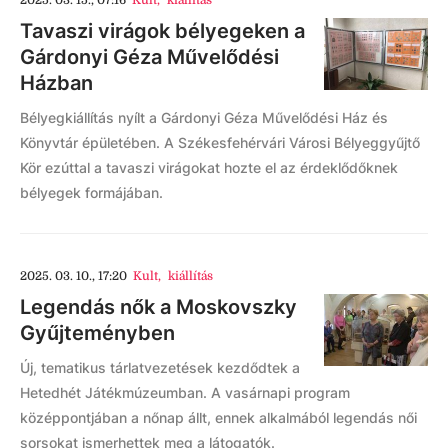
2025. 03. 15., 07:16
Kult
,
kiállítás
Tavaszi virágok bélyegeken a
Gárdonyi Géza Művelődési
Házban
Bélyegkiállítás nyílt a Gárdonyi Géza Művelődési Ház és
Könyvtár épületében. A Székesfehérvári Városi Bélyeggyűjtő
Kör ezúttal a tavaszi virágokat hozte el az érdeklődőknek
bélyegek formájában.
2025. 03. 10., 17:20
Kult
,
kiállítás
Legendás nők a Moskovszky
Gyűjteményben
Új, tematikus tárlatvezetések kezdődtek a
Hetedhét Játékmúzeumban. A vasárnapi program
középpontjában a nőnap állt, ennek alkalmából legendás női
sorsokat ismerhettek meg a látogatók.