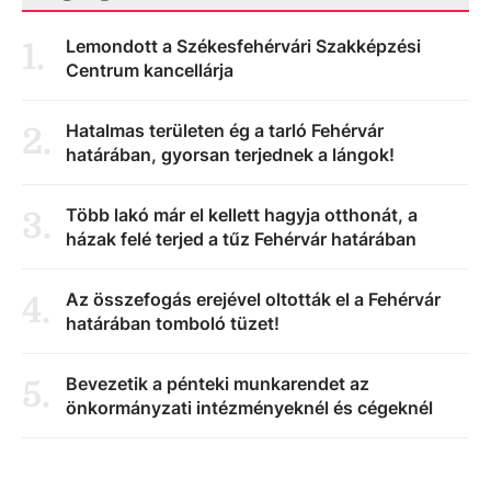
Lemondott a Székesfehérvári Szakképzési
1
.
Centrum kancellárja
Hatalmas területen ég a tarló Fehérvár
2
.
határában, gyorsan terjednek a lángok!
Több lakó már el kellett hagyja otthonát, a
3
.
házak felé terjed a tűz Fehérvár határában
Az összefogás erejével oltották el a Fehérvár
4
.
határában tomboló tüzet!
Bevezetik a pénteki munkarendet az
5
.
önkormányzati intézményeknél és cégeknél