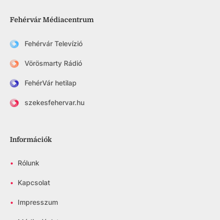
Fehérvár Médiacentrum
Fehérvár Televízió
Vörösmarty Rádió
FehérVár hetilap
szekesfehervar.hu
Információk
•
Rólunk
•
Kapcsolat
•
Impresszum