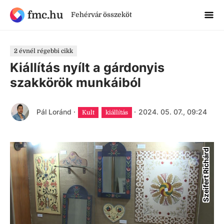
fmc.hu
Fehérvár összeköt
2 évnél régebbi cikk
Kiállítás nyílt a gárdonyis
szakkörök munkáiból
Pál Loránd
·
·
2024. 05. 07., 09:24
Kult
kiállítás
Szeifert Richárd