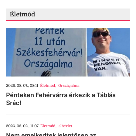
Életmód
2026. 08. 07., 08:11
Életmód
,
Országalma
Pénteken Fehérvárra érkezik a Táblás
Srác!
2026. 08. 02., 11:07
Életmód
,
albérlet
Nem emelkedtek jelentősen az