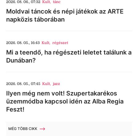
2026. 08. 06., 07:32
Kult
,
tánc
Moldvai táncok és népi játékok az ARTE
napközis táborában
2026. 08. 05., 16:43
Kult
,
régészet
Mi a teendő, ha régészeti leletet találunk a
Dunában?
2026. 08. 05., 07:45
Kult
,
jazz
Ilyen még nem volt! Szupertakarékos
üzemmódba kapcsol idén az Alba Regia
Feszt!
MÉG TÖBB CIKK