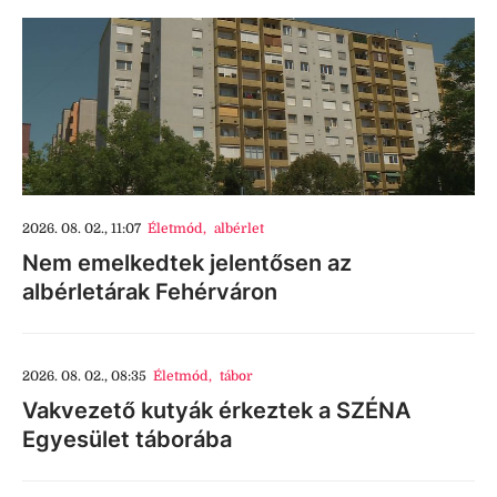
2026. 08. 02., 11:07
Életmód
,
albérlet
Nem emelkedtek jelentősen az
albérletárak Fehérváron
2026. 08. 02., 08:35
Életmód
,
tábor
Vakvezető kutyák érkeztek a SZÉNA
Egyesület táborába