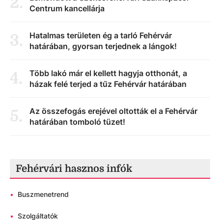
2
.
Centrum kancellárja
Hatalmas területen ég a tarló Fehérvár
3
.
határában, gyorsan terjednek a lángok!
Több lakó már el kellett hagyja otthonát, a
4
.
házak felé terjed a tűz Fehérvár határában
Az összefogás erejével oltották el a Fehérvár
5
.
határában tomboló tüzet!
Fehérvári hasznos infók
•
Buszmenetrend
•
Szolgáltatók