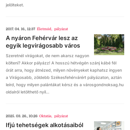
jelölteket.
2017. 04. 16., 12:37
Életmód
,
pályázat
A nyáron Fehérvár lesz az
egyik legvirágosabb város
Szeretnél virágokat, de nem akarsz nagyon
költeni? Akkor pályázz! A hosszú hétvégén szánj kábé fél
órát arra, hogy átnézed, milyen növényeket kaphatsz ingyen
a Virágosabb, zöldebb Székesfehérvárért pályázaton, aztán
leírd, hogy milyen palántákat kérsz és a városgondnoksag.hu
oldalról letölthető nyil...
2025. 03. 26., 10:26
Oktatás
,
pályázat
Ifjú tehetségek alkotásaiból