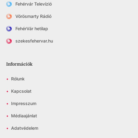
Fehérvár Televízió
Vörösmarty Rádió
FehérVár hetilap
szekesfehervar.hu
Információk
•
Rólunk
•
Kapcsolat
•
Impresszum
•
Médiaajánlat
•
Adatvédelem