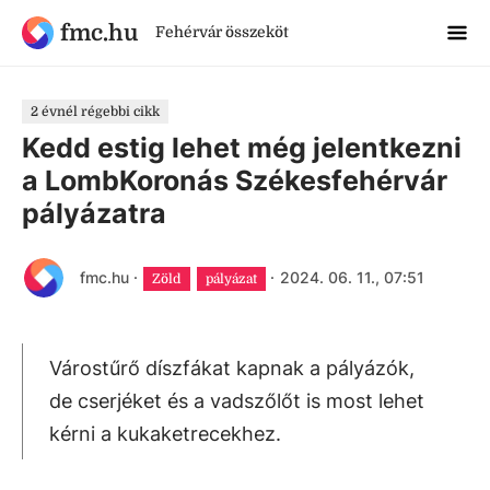
fmc.hu
Fehérvár összeköt
2 évnél régebbi cikk
Kedd estig lehet még jelentkezni
a LombKoronás Székesfehérvár
pályázatra
fmc.hu
·
·
2024. 06. 11., 07:51
Zöld
pályázat
Várostűrő díszfákat kapnak a pályázók,
de cserjéket és a vadszőlőt is most lehet
kérni a kukaketrecekhez.