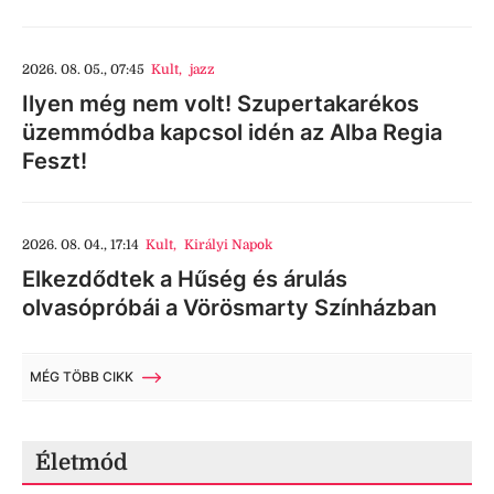
2026. 08. 05., 07:45
Kult
,
jazz
Ilyen még nem volt! Szupertakarékos
üzemmódba kapcsol idén az Alba Regia
Feszt!
2026. 08. 04., 17:14
Kult
,
Királyi Napok
Elkezdődtek a Hűség és árulás
olvasópróbái a Vörösmarty Színházban
MÉG TÖBB CIKK
Életmód