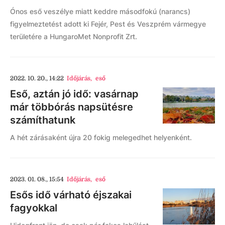
Ónos eső veszélye miatt keddre másodfokú (narancs)
figyelmeztetést adott ki Fejér, Pest és Veszprém vármegye
területére a HungaroMet Nonprofit Zrt.
2022. 10. 20., 14:22
Időjárás
,
eső
Eső, aztán jó idő: vasárnap
már többórás napsütésre
számíthatunk
A hét zárásaként újra 20 fokig melegedhet helyenként.
2023. 01. 08., 15:54
Időjárás
,
eső
Esős idő várható éjszakai
fagyokkal