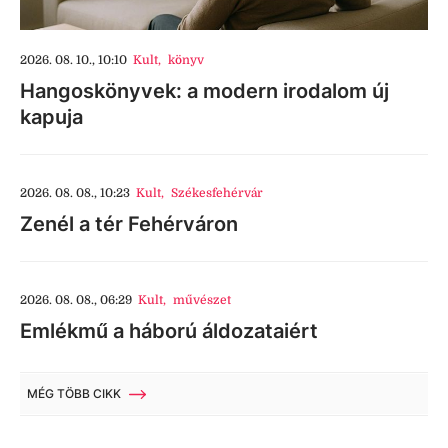
2026. 08. 10., 10:10
Kult
,
könyv
Hangoskönyvek: a modern irodalom új
kapuja
2026. 08. 08., 10:23
Kult
,
Székesfehérvár
Zenél a tér Fehérváron
2026. 08. 08., 06:29
Kult
,
művészet
Emlékmű a háború áldozataiért
MÉG TÖBB CIKK