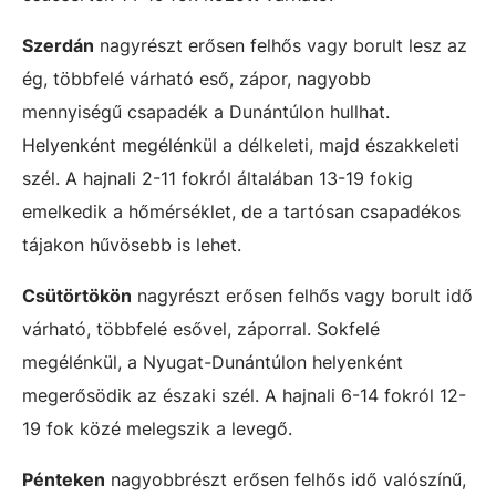
Szerdán
nagyrészt erősen felhős vagy borult lesz az
ég, többfelé várható eső, zápor, nagyobb
mennyiségű csapadék a Dunántúlon hullhat.
Helyenként megélénkül a délkeleti, majd északkeleti
szél. A hajnali 2-11 fokról általában 13-19 fokig
emelkedik a hőmérséklet, de a tartósan csapadékos
tájakon hűvösebb is lehet.
Csütörtökön
nagyrészt erősen felhős vagy borult idő
várható, többfelé esővel, záporral. Sokfelé
megélénkül, a Nyugat-Dunántúlon helyenként
megerősödik az északi szél. A hajnali 6-14 fokról 12-
19 fok közé melegszik a levegő.
Pénteken
nagyobbrészt erősen felhős idő valószínű,