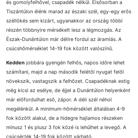
és gomolyfelhővel, csapadék nélkül. Elsősorban a
Tiszántúlon élénk marad az északi szél, egy-egy erős
széllökés sem kizárt, ugyanakkor az ország többi
részén többnyire mérsékelt lesz a légmozgás. Az
Észak-Dunántúlon már délire fordul az áramlás. A
csúcshőmérséklet 14-19 fok között valószínű.
Kedden
jobbára gyengén felhős, napos időre lehet
számítani, majd a nap második felétől nyugat felől
növekszik, vastagszik a felhőzet. Csapadéknak estig
még kicsi az esélye, de éjjel a Dunántúlon helyenként
már előfordulhat eső, zápor. A déli szél néhol
megélénkül. A minimum-hőmérséklet általában 4-9
fok között alakul, de a hidegre hajlamos részeken
mínusz 1 és plusz 3 fok közé is lehűlhet a levegő. A
csúcsérték 14-19 fok között várható.