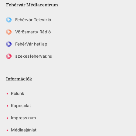
Fehérvár Médiacentrum
Fehérvár Televízió
Vörösmarty Rádió
FehérVár hetilap
szekesfehervar.hu
Információk
•
Rólunk
•
Kapcsolat
•
Impresszum
•
Médiaajánlat