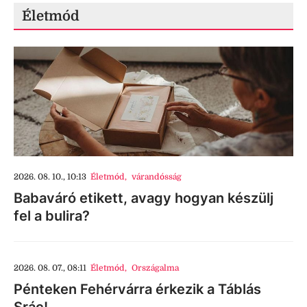
Életmód
2026. 08. 10., 10:13
Életmód
,
várandósság
Babaváró etikett, avagy hogyan készülj
fel a bulira?
2026. 08. 07., 08:11
Életmód
,
Országalma
Pénteken Fehérvárra érkezik a Táblás