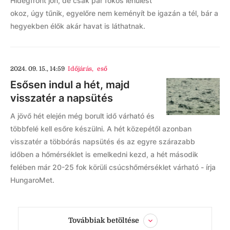
Hidegfront jön, de csak pár fokos lehűlést
okoz, úgy tűnik, egyelőre nem keményít be igazán a tél, bár a
hegyekben élők akár havat is láthatnak.
2024. 09. 15., 14:59
Időjárás
,
eső
Esősen indul a hét, majd
visszatér a napsütés
A jövő hét elején még borult idő várható és
többfelé kell esőre készülni. A hét közepétől azonban
visszatér a többórás napsütés és az egyre szárazabb
időben a hőmérséklet is emelkedni kezd, a hét második
felében már 20-25 fok körüli csúcshőmérséklet várható - írja
HungaroMet.
Továbbiak betöltése