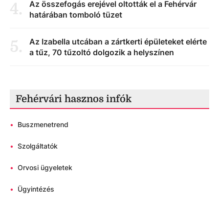
Az összefogás erejével oltották el a Fehérvár
4
.
határában tomboló tüzet
Az Izabella utcában a zártkerti épületeket elérte
5
.
a tűz, 70 tűzoltó dolgozik a helyszínen
Fehérvári hasznos infók
•
Buszmenetrend
•
Szolgáltatók
•
Orvosi ügyeletek
•
Ügyintézés