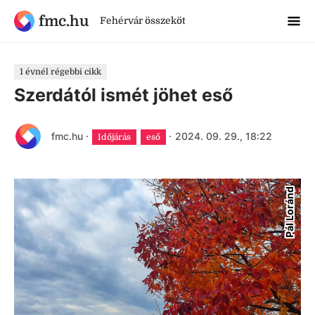
fmc.hu
Fehérvár összeköt
1 évnél régebbi cikk
Szerdától ismét jöhet eső
fmc.hu
·
·
2024. 09. 29., 18:22
Időjárás
eső
Pál Loránd