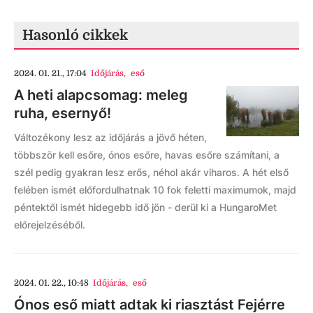
Hasonló cikkek
2024. 01. 21., 17:04
Időjárás
,
eső
A heti alapcsomag: meleg
ruha, esernyő!
Változékony lesz az időjárás a jövő héten,
többször kell esőre, ónos esőre, havas esőre számítani, a
szél pedig gyakran lesz erős, néhol akár viharos. A hét első
felében ismét előfordulhatnak 10 fok feletti maximumok, majd
péntektől ismét hidegebb idő jön - derül ki a HungaroMet
előrejelzéséből.
2024. 01. 22., 10:48
Időjárás
,
eső
Ónos eső miatt adtak ki riasztást Fejérre