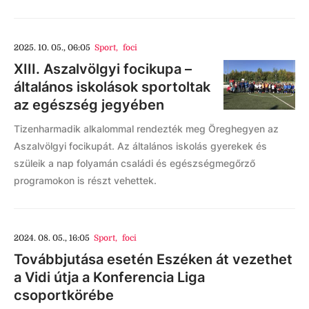
2025. 10. 05., 06:05
Sport
,
foci
XIII. Aszalvölgyi focikupa –
általános iskolások sportoltak
az egészség jegyében
Tizenharmadik alkalommal rendezték meg Öreghegyen az
Aszalvölgyi focikupát. Az általános iskolás gyerekek és
szüleik a nap folyamán családi és egészségmegőrző
programokon is részt vehettek.
2024. 08. 05., 16:05
Sport
,
foci
Továbbjutása esetén Eszéken át vezethet
a Vidi útja a Konferencia Liga
csoportkörébe