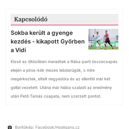
Kapcsolódó
Sokba került a gyenge
kezdés - kikapott Győrben
a Vidi
Kissé az öltözőben maradtak a Rába-parti összecsapás
elején a piros-kék mezes labdarúgók, s mire
megérkeztek, eltelt negyedóra és az ellenfél már két
góllal vezetett. Utána már hiába szaladt az eredmény
után Pető Tamás csapata, nem szerzett pontot.
Borítókép: Facebook/Hooligans.cz