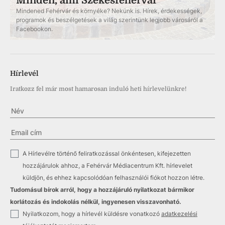
Minden, ami Székesfehérvár
Mindened Fehérvár és környéke? Nekünk is. Hírek, érdekességek,
programok és beszélgetések a világ szerintünk legjobb városáról a
Facebookon.
Hírlevél
Iratkozz fel már most hamarosan induló heti hírlevelünkre!
✓
A Hírlevélre történő feliratkozással önkéntesen, kifejezetten
hozzájárulok ahhoz, a Fehérvár Médiacentrum Kft. hírlevelet
küldjön, és ehhez kapcsolódóan felhasználói fiókot hozzon létre.
Tudomásul bírok arról, hogy a hozzájáruló nyilatkozat bármikor
korlátozás és indokolás nélkül, ingyenesen visszavonható.
✓
Nyilatkozom, hogy a hírlevél küldésre vonatkozó
adatkezelési