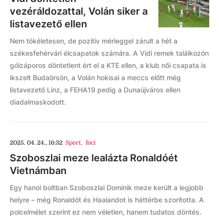
vezéráldozattal, Volán siker a
listavezető ellen
Nem tökéletesen, de pozitív mérleggel zárult a hét a
székesfehérvári élcsapatok számára. A Vidi remek találkozón
gólzáporos döntetlent ért el a KTE ellen, a klub női csapata is
ikszelt Budaörsön, a Volán hokisai a meccs előtt még
listavezető Linz, a FEHA19 pedig a Dunaújváros ellen
diadalmaskodott.
2025. 04. 24., 16:32
Sport
,
foci
Szoboszlai meze lealázta Ronaldóét
Vietnámban
Egy hanoi boltban Szoboszlai Dominik meze került a legjobb
helyre – még Ronaldót és Haalandot is háttérbe szorította. A
polcelmélet szerint ez nem véletlen, hanem tudatos döntés.