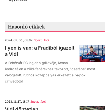
Hasonló cikkek
2024. 02. 05., 09:32
Sport
,
foci
Ilyen is van: a Fradiból igazolt
a Vidi
A Fehérvár FC legjobb góllövője, Kenan
Kodro télen a zöld-fehérekhez távozott, "cserébe" most
válogatott, rutinos középpályás érkezett a bajnoki
címvédőtől.
2023. 11. 27., 18:17
Sport
,
foci
Vidi döntetlen