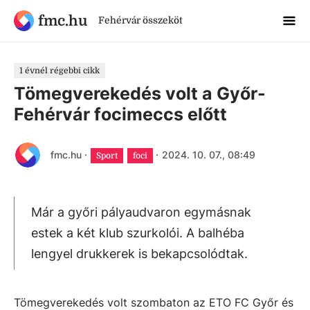
fmc.hu
Fehérvár összeköt
1 évnél régebbi cikk
Tömegverekedés volt a Győr-
Fehérvár focimeccs előtt
fmc.hu
·
·
2024. 10. 07., 08:49
Sport
foci
Már a győri pályaudvaron egymásnak
estek a két klub szurkolói. A balhéba
lengyel drukkerek is bekapcsolódtak.
Tömegverekedés volt szombaton az ETO FC Győr és