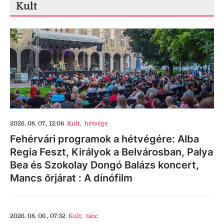
Kult
2026. 08. 07., 12:06
Kult
,
hétvége
Fehérvári programok a hétvégére: Alba
Regia Feszt, Királyok a Belvárosban, Palya
Bea és Szokolay Dongó Balázs koncert,
Mancs őrjárat : A dínófilm
2026. 08. 06., 07:32
Kult
,
tánc