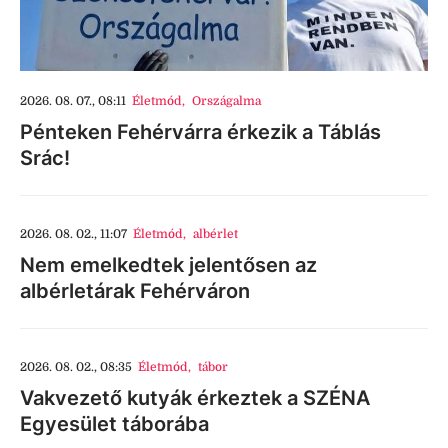
2026. 08. 07., 08:11
Életmód
,
Országalma
Pénteken Fehérvárra érkezik a Táblás
Srác!
2026. 08. 02., 11:07
Életmód
,
albérlet
Nem emelkedtek jelentősen az
albérletárak Fehérváron
2026. 08. 02., 08:35
Életmód
,
tábor
Vakvezető kutyák érkeztek a SZÉNA
Egyesület táborába