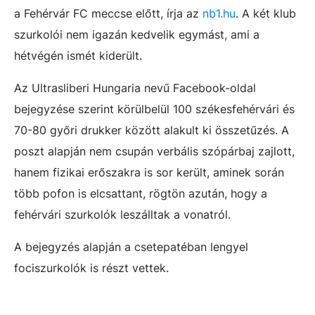
a Fehérvár FC meccse előtt, írja az
nb1.hu
. A két klub
szurkolói nem igazán kedvelik egymást, ami a
hétvégén ismét kiderült.
Az Ultrasliberi Hungaria nevű Facebook-oldal
bejegyzése szerint körülbelül 100 székesfehérvári és
70-80 győri drukker között alakult ki összetűzés. A
poszt alapján nem csupán verbális szópárbaj zajlott,
hanem fizikai erőszakra is sor került, aminek során
több pofon is elcsattant, rögtön azután, hogy a
fehérvári szurkolók leszálltak a vonatról.
A bejegyzés alapján a csetepatéban lengyel
fociszurkolók is részt vettek.