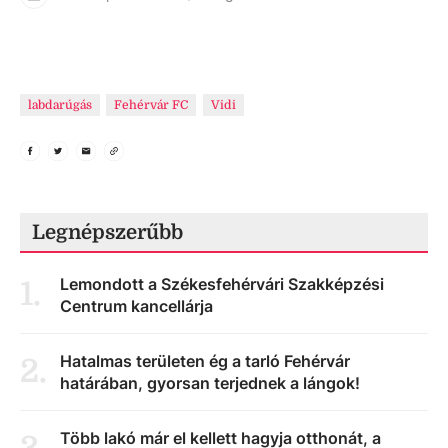
labdarúgás
Fehérvár FC
Vidi
Legnépszerűbb
Lemondott a Székesfehérvári Szakképzési
1
.
Centrum kancellárja
Hatalmas területen ég a tarló Fehérvár
2
.
határában, gyorsan terjednek a lángok!
Több lakó már el kellett hagyja otthonát, a