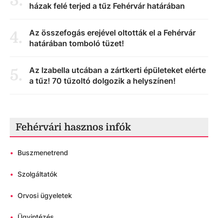
3
.
házak felé terjed a tűz Fehérvár határában
Az összefogás erejével oltották el a Fehérvár
4
.
határában tomboló tüzet!
Az Izabella utcában a zártkerti épületeket elérte
5
.
a tűz! 70 tűzoltó dolgozik a helyszínen!
Fehérvári hasznos infók
•
Buszmenetrend
•
Szolgáltatók
•
Orvosi ügyeletek
•
Ügyintézés