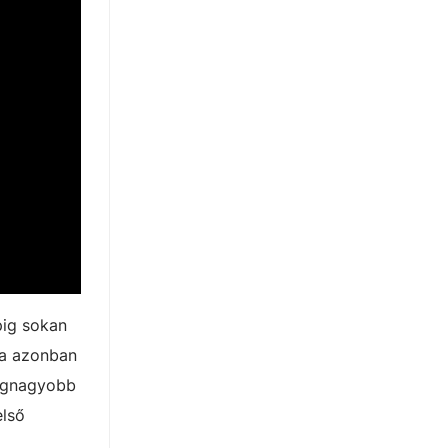
pig sokan
ba azonban
egnagyobb
első