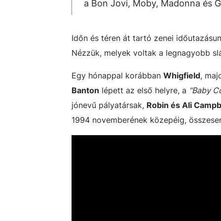
a Bon Jovi, Moby, Madonna és Gl
Időn és téren át tartó zenei időutazás
Nézzük, melyek voltak a legnagyobb sl
Egy hónappal korábban
Whigfield
, maj
Banton
lépett az első helyre, a
"Baby C
jónevű pályatársak,
Robin és Ali Campb
1994 novemberének közepéig, összesen n