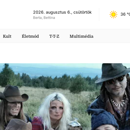
2026. augusztus 6., csütörtök
36
 °
Berta, Bettina
Kult
Életmód
T-T-Z
Multimédia