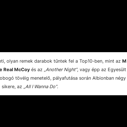
eti, olyan remek darabok tűntek fel a Top10-ben, mint az
M
e Real McCoy
és az
„Another Night”
, vagy épp az Egyesült
 dobogó tövéig menetelő, pályafutása során Albionban négy
 sikere, az
„All I Wanna Do”
.