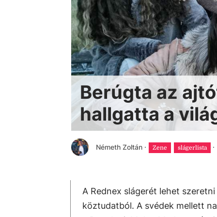
Berúgta az ajtó
hallgatta a vil
Németh Zoltán
·
·
Zene
slágerlista
A Rednex slágerét lehet szeretni 
köztudatból. A svédek mellett na