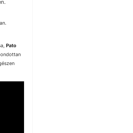
en.
an.
sa,
Pato
mondottan
egészen