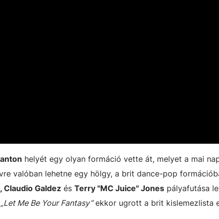
Banton
helyét egy olyan formáció vette át, melyet a mai na
re valóban lehetne egy hölgy, a brit dance-pop formáció
, Claudio Galdez
és
Terry "MC Juice" Jones
pályafutása l
a
„Let Me Be Your Fantasy”
ekkor ugrott a brit kislemezlista 