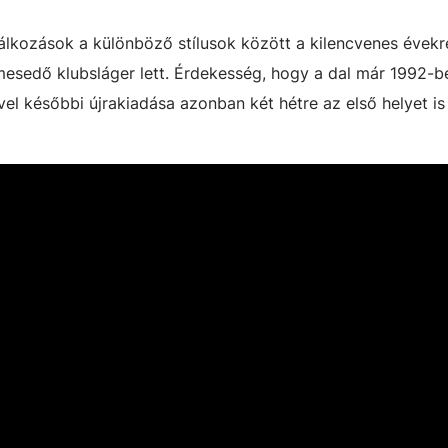
álkozások a különböző stílusok között a kilencvenes évekre
mesedő klubsláger lett. Érdekesség, hogy a dal már 1992-ben
vvel későbbi újrakiadása azonban két hétre az első helyet is