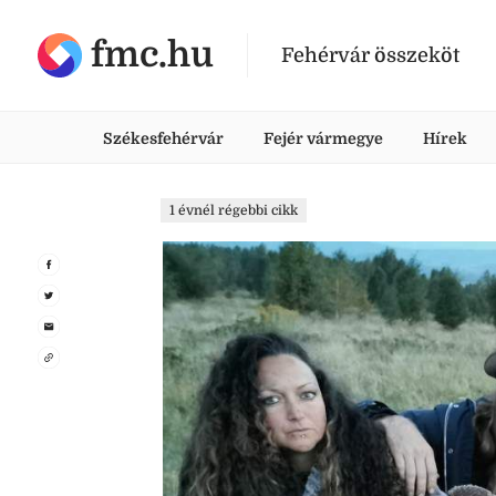
fmc.hu
Fehérvár összeköt
Székesfehérvár
Fejér vármegye
Hírek
1 évnél régebbi cikk