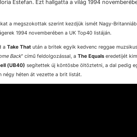
oria Estefan. Ezt hallgatta a világ 1994 novemberéb
unkat a megszokottak szerint kezdjük ismét Nagy-Britanniáb
ágerek 1994 novemberében a UK Top40 listáján.
d a
Take That
után a britek egyik kedvenc reggae muzsiku
ome Back
" című feldolgozással, a
The Equals
eredetijét ki
ell (UB40)
segítettek új köntösbe öltöztetni, a dal pedig 
égy héten át vezette a brit listát.