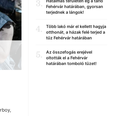
Hatalmas területen ég a tarló
3
.
Fehérvár határában, gyorsan
terjednek a lángok!
Több lakó már el kellett hagyja
4
.
otthonát, a házak felé terjed a
tűz Fehérvár határában
Az összefogás erejével
5
.
oltották el a Fehérvár
határában tomboló tüzet!
rboy,