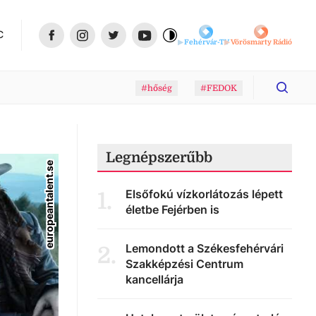
C
Fehérvár-TV
Vörösmarty Rádió
#hőség
#FEDOK
Legnépszerűbb
europeantalent.se
Elsőfokú vízkorlátozás lépett
1
.
életbe Fejérben is
Lemondott a Székesfehérvári
2
.
Szakképzési Centrum
kancellárja