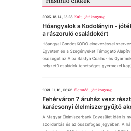
Hasonló cikkek
2025. 12. 14., 15:28
Kult
,
jótékonyság
Hóangyalok a Kodolányin - jót
a rászoruló családokért
Hóangyal GondosKODO elnevezéssel szervezet
Egyetem és a Szegényeket Támogató Alapítvá
összeget az Alba Bástya Család- és Gyermek
helyzetű családok tehetséges gyermekei kapj
2021. 11. 16., 06:52
Életmód
,
jótékonyság
Fehérváron 7 áruház vesz rész
karácsonyi élelmiszergyűjtő ak
A Magyar Élelmiszerbank Egyesület idén is 
szolidaritás és az összefogás jegyében. A há