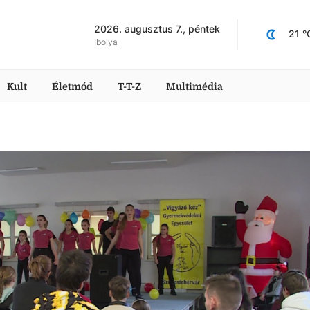
2026. augusztus 7., péntek
21
 °
Ibolya
Kult
Életmód
T-T-Z
Multimédia