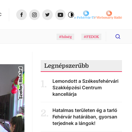
C
Fehérvár-TV
Vörösmarty Rádió
#hőség
#FEDOK
Legnépszerűbb
Szeifert Richárd
Lemondott a Székesfehérvári
1
.
Szakképzési Centrum
kancellárja
Hatalmas területen ég a tarló
2
.
Fehérvár határában, gyorsan
terjednek a lángok!