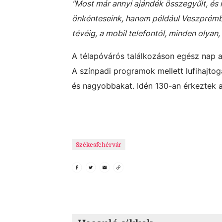
"Most már annyi ajándék összegyűlt, és 
önkénteseink, hanem például Veszprémben
tévéig, a mobil telefontól, minden olya
A télapóvárós találkozáson egész nap 
A színpadi programok mellett lufihajto
és nagyobbakat. Idén 130-an érkeztek 
Székesfehérvár