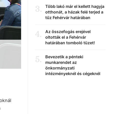
Több lakó már el kellett hagyja
3
.
otthonát, a házak felé terjed a
tűz Fehérvár határában
Az összefogás erejével
4
.
oltották el a Fehérvár
határában tomboló tüzet!
Bevezetik a pénteki
5
.
munkarendet az
önkormányzati
intézményeknél és cégeknél
oknál
a