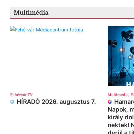
Multimédia
Fehérvár TV
Multimédia
,
F
HÍRADÓ 2026. augusztus 7.
Hamaro
Napok, m
király do
nektek! 
derül a ti