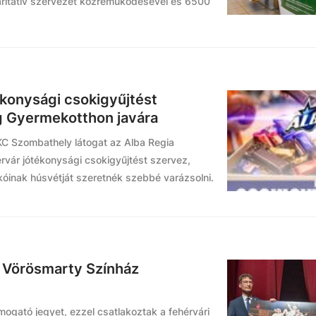
karitatív szervezet közreműködésével és 6500
ékonysági csokigyűjtést
g Gyermekotthon javára
KC Szombathely látogat az Alba Regia
rvár jótékonysági csokigyűjtést szervez,
kóinak húsvétját szeretnék szebbé varázsolni.
ze Vörösmarty Színház
mogató jegyet, ezzel csatlakoztak a fehérvári