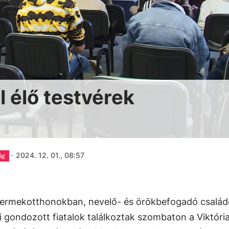
 élő testvérek
·
2024. 12. 01., 08:57
ág
gyermekotthonokban, nevelő- és örökbefogadó család
 gondozott fiatalok találkoztak szombaton a Viktóri