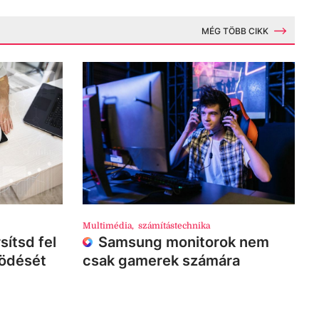
MÉG TÖBB CIKK
Multimédia
,
számítástechnika
sítsd fel
Samsung monitorok nem
ködését
csak gamerek számára