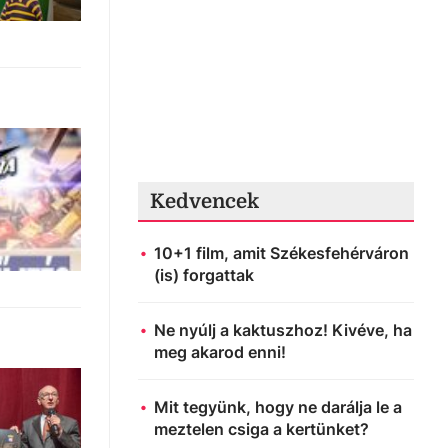
Kedvencek
10+1 film, amit Székesfehérváron
(is) forgattak
Ne nyúlj a kaktuszhoz! Kivéve, ha
meg akarod enni!
Mit tegyünk, hogy ne darálja le a
meztelen csiga a kertünket?