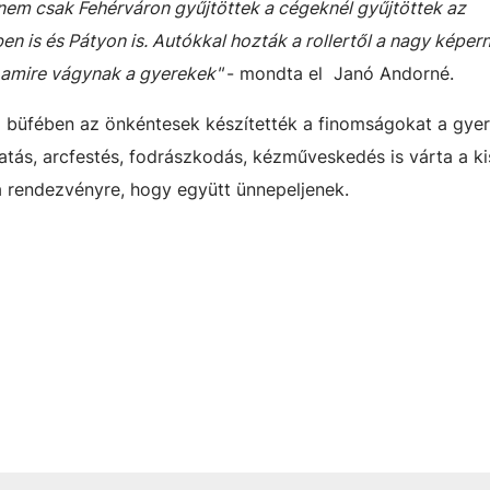
nem csak Fehérváron gyűjtöttek a cégeknél gyűjtöttek az
 is és Pátyon is. Autókkal hozták a rollertől a nagy képer
n, amire vágynak a gyerekek"
- mondta el Janó Andorné.
a büfében az önkéntesek készítették a finomságokat a gye
gatás, arcfestés, fodrászkodás, kézműveskedés is várta a k
a rendezvényre, hogy együtt ünnepeljenek.