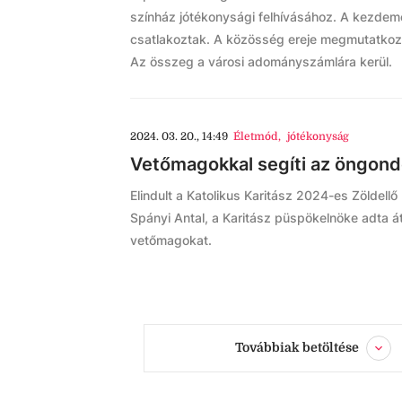
színház jótékonysági felhívásához. A kezdem
csatlakoztak. A közösség ereje megmutatkozott
Az összeg a városi adományszámlára kerül.
2024. 03. 20., 14:49
Életmód
,
jótékonyság
Vetőmagokkal segíti az öngond
Elindult a Katolikus Karitász 2024-es Zöldel
Spányi Antal, a Karitász püspökelnöke adta át
vetőmagokat.
Továbbiak betöltése