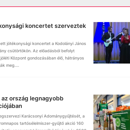
ékonysági koncertet szerveztek
t jótékonysági koncertet a Kodolányi János
ny csütörtökön. Az előadásból befolyt
jóléti Központ gondozásában élő, hátrányos
ák meg....
t az ország legnagyobb
ciójában
megszervezi Karácsonyi Adománygyűjtését, a
romnapos tartósélelmiszer-gyűjtő akció 160