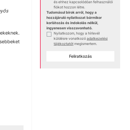
és ehhez kapcsolódóan felhasználói
fiókot hozzon létre.
nyős
Tudomásul bírok arról, hogy a
hozzájáruló nyilatkozat bármikor
korlátozás és indokolás nélkül,
ingyenesen visszavonható.
rekeknek.
Nyilatkozom, hogy a hírlevél
✓
küldésre vonatkozó
adatkezelési
isebbeket
tájékoztatót
megismertem.
Feliratkozás