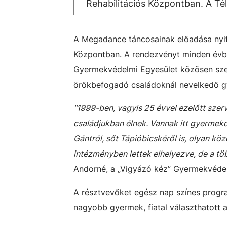
Rehabilitációs Központban. A Té
A Megadance táncosainak előadása nyito
Központban. A rendezvényt minden évb
Gyermekvédelmi Egyesület közösen sze
örökbefogadó családoknál nevelkedő gy
"1999-ben, vagyis 25 évvel ezelőtt sze
családjukban élnek. Vannak itt gyermekot
Gántról, sőt Tápióbicskéről is, olyan kö
intézményben lettek elhelyezve, de a tö
Andorné, a „Vigyázó kéz” Gyermekvédel
A résztvevőket egész nap színes progr
nagyobb gyermek, fiatal választhatott a