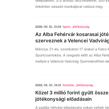
településen, 315 áruház részvételével, 300 
önkéntes odaadó munkájával valósul meg.
2026. 03. 18., 15:04
Sport
,
jótékonyság
Az Alba Fehérvár kosarasai jót
szerveznek a Velencei Vadvirá
Március 21-én, szombaton 17 órakor a Falco 
Sportcsarnokba. A rangadó előtt az Alba Fehé
mellyel a Velencei Vadvirág Gyermekotthon la
2022. 04. 10., 18:10
Színház
,
jótékonyság
Közel 3 millió forint gyűlt öss
jótékonysági előadásain
A padlás hétvégi előadásaira sokan vettek tá