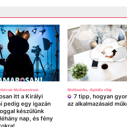
ehérvár Médiacentrum
Multimédia
,
digitális világ
san itt a Királyi
7 tipp, hogyan gyor
i pedig egy igazán
az alkalmazásaid mű
loggal készülünk
Néhány nap, és fény
tokra!