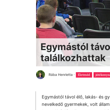
Egymástól távol
találkozhattak
Rába Henrietta
·
Életmód
jótékonys
Egymástól távol élő, lakás- és 
nevelkedő gyermekek, volt állami