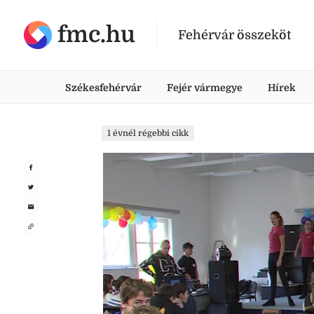
fmc.hu
Fehérvár összeköt
Székesfehérvár
Fejér vármegye
Hírek
1 évnél régebbi cikk