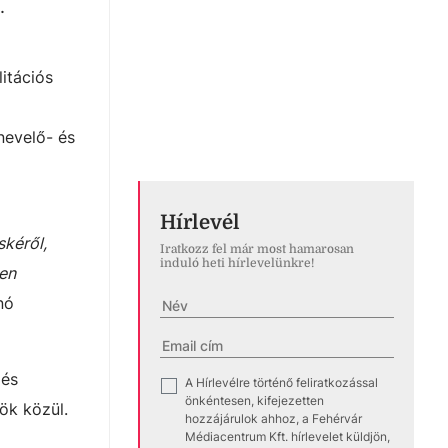
g.
itációs
nevelő- és
Hírlevél
skéről,
Iratkozz fel már most hamarosan
induló heti hírlevelünkre!
yen
nó
 és
A Hírlevélre történő feliratkozással
✓
önkéntesen, kifejezetten
ök közül.
hozzájárulok ahhoz, a Fehérvár
Médiacentrum Kft. hírlevelet küldjön,