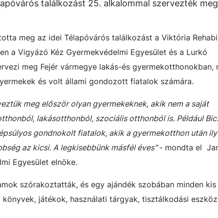
lapóvárós találkozást 25. alkalommal szervezték me
tta meg az idei Télapóvárós találkozást a Viktória Rehabil
en a Vigyázó Kéz Gyermekvédelmi Egyesület és a Lurkó
rvezi meg Fejér vármegye lakás-és gyermekotthonokban, 
ermekek és volt állami gondozott fiatalok számára.
rveztük meg először olyan gyermekeknek, akik nem a saját
thonból, lakásotthonból, szociális otthonból is. Például Bic
zépsúlyos gondnokolt fiatalok, akik a gyermekotthon után il
bbség az kicsi. A legkisebbünk másfél éves"
- mondta el Ja
mi Egyesület elnöke.
amok szórakoztatták, és egy ajándék szobában minden kis
 könyvek, játékok, használati tárgyak, tisztálkodási eszköz