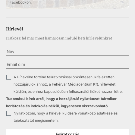
Facebookon.
Hírlevél
Iratkozz fel már most hamarosan induló heti hírlevelünkre!
✓
A Hírlevélre történő feliratkozással önkéntesen, kifejezetten
hozzájárulok ahhoz, a Fehérvár Médiacentrum Kft. hírlevelet
küldjön, és ehhez kapcsolódóan felhasználói fiókot hozzon létre.
Tudomásul bírok arról, hogy a hozzájáruló nyilatkozat bármikor
korlátozás és indokolás nélkül, ingyenesen visszavonható.
✓
Nyilatkozom, hogy a hírlevél küldésre vonatkozó
adatkezelési
tájékoztatót
megismertem.
Feliratkozás