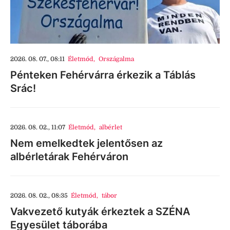
2026. 08. 07., 08:11
Életmód
,
Országalma
Pénteken Fehérvárra érkezik a Táblás
Srác!
2026. 08. 02., 11:07
Életmód
,
albérlet
Nem emelkedtek jelentősen az
albérletárak Fehérváron
2026. 08. 02., 08:35
Életmód
,
tábor
Vakvezető kutyák érkeztek a SZÉNA
Egyesület táborába