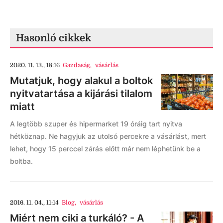
Hasonló cikkek
2020. 11. 13., 18:16
Gazdaság
,
vásárlás
Mutatjuk, hogy alakul a boltok
nyitvatartása a kijárási tilalom
miatt
A legtöbb szuper és hipermarket 19 óráig tart nyitva
hétköznap. Ne hagyjuk az utolsó percekre a vásárlást, mert
lehet, hogy 15 perccel zárás előtt már nem léphetünk be a
boltba.
2016. 11. 04., 11:14
Blog
,
vásárlás
Miért nem ciki a turkáló? - A