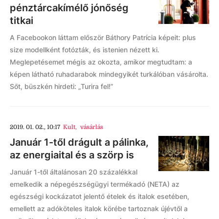
pénztárcakímélő jónőség
titkai
A Facebookon láttam először Báthory Patrícia képeit: plus
size modellként fotózták, és istenien nézett ki.
Meglepetésemet mégis az okozta, amikor megtudtam: a
képen látható ruhadarabok mindegyikét turkálóban vásárolta.
Sőt, büszkén hirdeti: „Turira fel!”
2019. 01. 02., 10:17
Kult
,
vásárlás
Január 1-től drágult a pálinka,
az energiaital és a szörp is
Január 1-től általánosan 20 százalékkal
emelkedik a népegészségügyi termékadó (NETA) az
egészségi kockázatot jelentő ételek és italok esetében,
emellett az adóköteles italok körébe tartoznak újévtől a