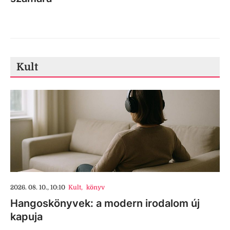
Kult
2026. 08. 10., 10:10
Kult
,
könyv
Hangoskönyvek: a modern irodalom új
kapuja