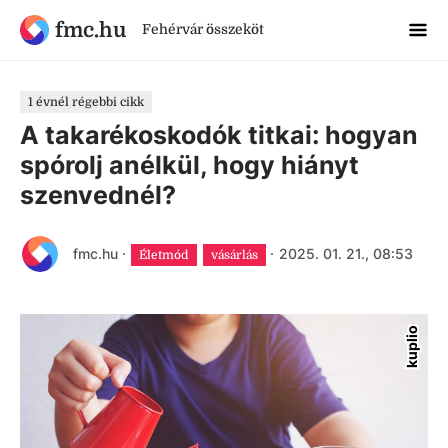
fmc.hu
Fehérvár összeköt
1 évnél régebbi cikk
A takarékoskodók titkai: hogyan
spórolj anélkül, hogy hiányt
szenvednél?
fmc.hu
·
·
2025. 01. 21., 08:53
Életmód
vásárlás
kuplio