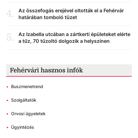
Az összefogás erejével oltották el a Fehérvár
4
.
határában tomboló tüzet
Az Izabella utcában a zártkerti épületeket elérte
5
.
a tűz, 70 tűzoltó dolgozik a helyszínen
Fehérvári hasznos infók
•
Buszmenetrend
•
Szolgáltatók
•
Orvosi ügyeletek
•
Ügyintézés