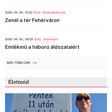
2026. 08. 08., 10:23
Kult
,
Székesfehérvár
Zenél a tér Fehérváron
2026. 08. 08., 06:29
Kult
,
művészet
Emlékmű a háború áldozataiért
MÉG TÖBB CIKK
Életmód