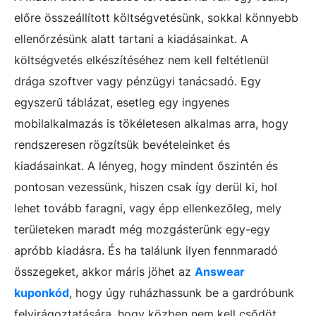
előre összeállított költségvetésünk, sokkal könnyebb
ellenőrzésünk alatt tartani a kiadásainkat. A
költségvetés elkészítéséhez nem kell feltétlenül
drága szoftver vagy pénzügyi tanácsadó. Egy
egyszerű táblázat, esetleg egy ingyenes
mobilalkalmazás is tökéletesen alkalmas arra, hogy
rendszeresen rögzítsük bevételeinket és
kiadásainkat. A lényeg, hogy mindent őszintén és
pontosan vezessünk, hiszen csak így derül ki, hol
lehet tovább faragni, vagy épp ellenkezőleg, mely
területeken maradt még mozgásterünk egy-egy
apróbb kiadásra. És ha találunk ilyen fennmaradó
összegeket, akkor máris jöhet az
Answear
kuponkód
, hogy úgy ruházhassunk be a gardróbunk
felvirágoztatására, hogy közben nem kell csődöt