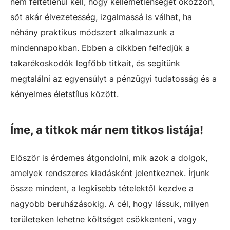
nem feltétlenül kell, hogy kellemetlenséget okozzon,
sőt akár élvezetesség, izgalmassá is válhat, ha
néhány praktikus módszert alkalmazunk a
mindennapokban. Ebben a cikkben felfedjük a
takarékoskodók legfőbb titkait, és segítünk
megtalálni az egyensúlyt a pénzügyi tudatosság és a
kényelmes életstílus között.
Íme, a titkok már nem titkos listája!
Először is érdemes átgondolni, mik azok a dolgok,
amelyek rendszeres kiadásként jelentkeznek. Írjunk
össze mindent, a legkisebb tételektől kezdve a
nagyobb beruházásokig. A cél, hogy lássuk, milyen
területeken lehetne költséget csökkenteni, vagy