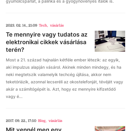
gyümölcspárlat, a pálinka és a gyógynövényes italok is.
2023. 02. 14., 21:09
Tech
,
vásárlás
Te mennyire vagy tudatos az
elektronikai cikkek vásárlása
terén?
Most a 21. század hajnalán kétféle ember létezik: az egyik,
aki impulzus alapján vásárol. Akinek minden mindegy, és ha
neki megtetszik valamelyik techcég újítása, akkor nem
teketóriázik, azonnal lecseréli az okostelefonját, tévéjét vagy
akár a számítógépét is. Azt, hogy ez mennyire kifizetődő
vagy é...
2017. 09. 22., 17:50
Blog
,
vásárlás
Mit vennél meg egy