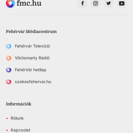
fmc.hu
Fehérvár Médiacentrum
Fehérvár Televízió
Vörösmarty Rádió
FehérVár hetilap
szekesfehervar.hu
Információk
•
Rólunk
•
Kapcsolat