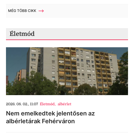
MÉG TÖBB CIKK
Életmód
2026. 08. 02., 11:07
Életmód
,
albérlet
Nem emelkedtek jelentősen az
albérletárak Fehérváron