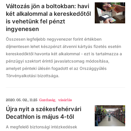
Változás jön a boltokban: havi
két alkalommal a kereskedőtől
is vehetünk fel pénzt
ingyenesen
Összesen legfeljebb negyvenezer forint értékben
díjmentesen lehet készpénzt átvenni kártyás fizetés esetén
kereskedőktől havonta két alkalommal - ezt is tartalmazza a
pénzügyi szektort érintő javaslatcsomag módosítása,
amelyet pénteki ülésén fogadott el az Országgyűlés
Törvényalkotási bizottsága.
2020. 05. 02., 11:25
Gazdaság
,
vásárlás
Újra nyit a székesfehérvári
Decathlon is május 4-től
A megfelelő biztonsági intézkedések