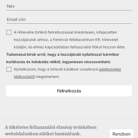
✓
A Hírlevélre történő feliratkozással önkéntesen, kifejezetten
hozzájárulok ahhoz, a Fehérvár Médiacentrum Kft. hírlevelet
küldjön, és ehhez kapcsolódóan felhasználói fiókot hozzon létre.
Tudomásul bírok arról, hogy a hozzájáruló nyilatkozat bármikor
korlátozás és indokolás nélkül, ingyenesen visszavonható.
✓
Nyilatkozom, hogy a hírlevél küldésre vonatkozó
adatkezelési
tájékoztatót
megismertem.
Feliratkozás
A tökéletes felhasználói élmény érdekében
weboldalunkon sütiket használunk.
Rendben
Copyright © 2021
–2026
Fehérvár Médiacentrum, fmc.hu