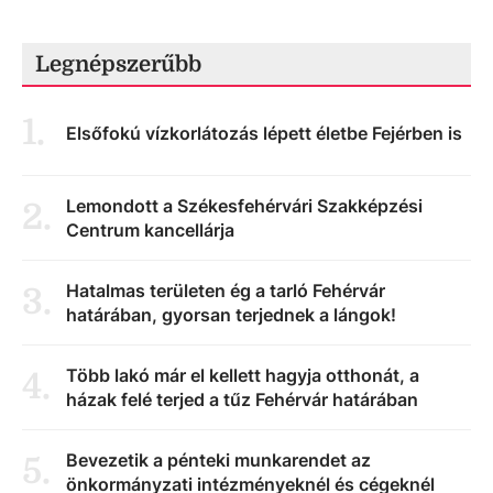
Legnépszerűbb
1
.
Elsőfokú vízkorlátozás lépett életbe Fejérben is
Lemondott a Székesfehérvári Szakképzési
2
.
Centrum kancellárja
Hatalmas területen ég a tarló Fehérvár
3
.
határában, gyorsan terjednek a lángok!
Több lakó már el kellett hagyja otthonát, a
4
.
házak felé terjed a tűz Fehérvár határában
Bevezetik a pénteki munkarendet az
5
.
önkormányzati intézményeknél és cégeknél