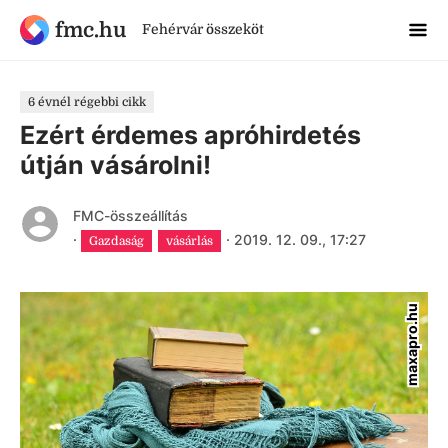
fmc.hu
Fehérvár összeköt
6 évnél régebbi cikk
Ezért érdemes apróhirdetés
útján vásárolni!
FMC-összeállítás
·
·
2019. 12. 09., 17:27
Gazdaság
vásárlás
maxapro.hu