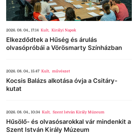
2026. 08. 04., 17:14
Kult
,
Királyi Napok
Elkezdődtek a Hűség és árulás
olvasópróbái a Vörösmarty Színházban
2026. 08. 04., 15:47
Kult
,
művészet
Kocsis Balázs alkotása óvja a Csitáry-
kutat
2026. 08. 04., 10:34
Kult
,
Szent István Király Múzeum
Hűsölő- és olvasósarokkal vár mindenkit a
Szent István Király Múzeum