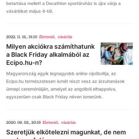
betartása mellett a Decathlon sportáruház is újra várja a
vásárlókat május 4-től.
2022. 11. 16., 18:10
Életmód
,
vásárlás
Milyen akciókra számíthatunk
a Black Friday alkalmából az
Ecipo.hu-n?
Magyarország egyik legnagyobb online cipőboltja, az
Ecipo.hu természetesen ismét részt vesz az árzuhanások
ünnepi ceremóniáján, amelyet az angolból elhappolva,
egyszerűen csak Black Friday néven ismerünk.
2020. 06. 02., 20:19
Életmód
,
vásárlás
Szeretjük elkötelezni magunkat, de nem