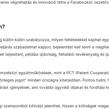
keres végrehajtás és innováció tette a Facebookot vezető
m?
külön-külön szabályozza, milyen feltételekkel kaphat egy
ljárás szabadalmat kapjon, bejelentést kell tenni a megfel
ll teljesíteni, például újdonság, feltalálói tevékenység és ip
emzetközi együttműködések, mint a PCT (Patent Cooperat
önleges jogot" minden országra kiterjedően. Fontos tudni, 
rást igényelnek, ami további ügyvédi díjakat és fordítási 
 szempontból kihívást jelenthet, hiszen a költségek maga