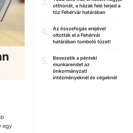
3
.
otthonát, a házak felé terjed a
tűz Fehérvár határában
Az összefogás erejével
4
.
oltották el a Fehérvár
határában tomboló tüzet!
an
Bevezetik a pénteki
5
.
munkarendet az
önkormányzati
intézményeknél és cégeknél
bb
y egy