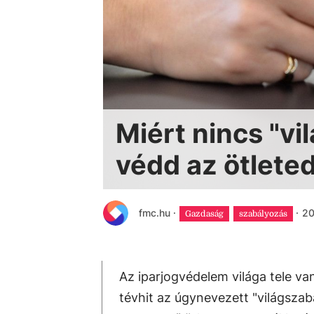
Miért nincs "v
védd az ötlete
fmc.hu
·
·
20
Gazdaság
szabályozás
Az iparjogvédelem világa tele va
tévhit az úgynevezett "világsza