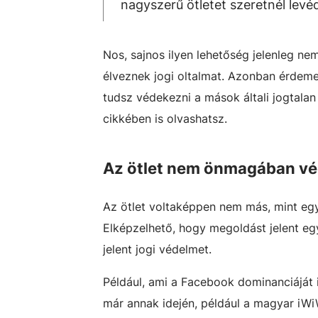
nagyszerű ötletet szeretnél levé
Nos, sajnos ilyen lehetőség jelenleg n
élveznek jogi oltalmat. Azonban érdeme
tudsz védekezni a mások általi jogtalan
cikkében is olvashatsz.
Az ötlet nem önmagában v
Az ötlet voltaképpen nem más, mint egy
Elképzelhető, hogy megoldást jelent eg
jelent jogi védelmet.
Például, ami a Facebook dominanciáját i
már annak idején, például a magyar iWi