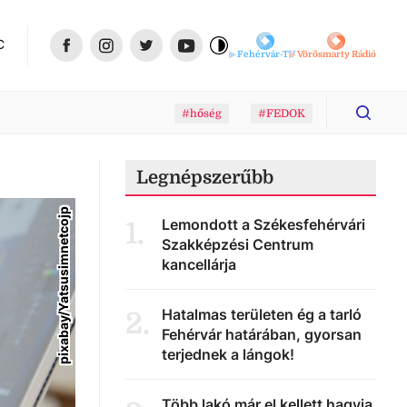
C
Fehérvár-TV
Vörösmarty Rádió
#hőség
#FEDOK
Legnépszerűbb
pixabay/Yatsusimnetcojp
Lemondott a Székesfehérvári
1
.
Szakképzési Centrum
kancellárja
Hatalmas területen ég a tarló
2
.
Fehérvár határában, gyorsan
terjednek a lángok!
Több lakó már el kellett hagyja