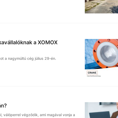
kavállalóknak a XOMOX
pot a nagymúltú cég július 29-én.
án?
, válóperrel végződik, ami magával vonja a