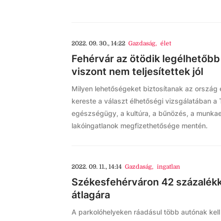
2022. 09. 30., 14:22
Gazdaság
,
élet
Fehérvár az ötödik legélhetőbb 
viszont nem teljesítettek jól
Milyen lehetőségeket biztosítanak az ország 
kereste a választ élhetőségi vizsgálatában a
egészségügy, a kultúra, a bűnözés, a munkaer
lakóingatlanok megfizethetősége mentén.
2022. 09. 11., 14:14
Gazdaság
,
ingatlan
Székesfehérváron 42 százalékka
átlagára
A parkolóhelyeken ráadásul több autónak kell 