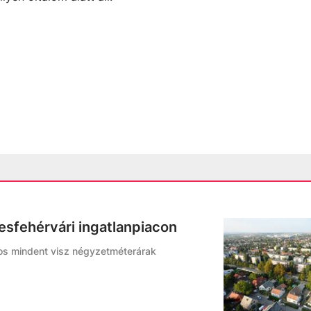
esfehérvári ingatlanpiacon
város mindent visz négyzetméterárak