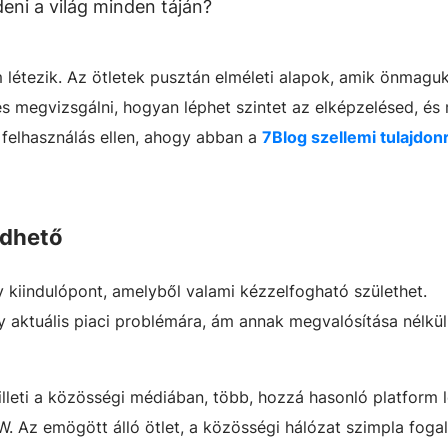
deni a világ minden táján?
em létezik. Az ötletek pusztán elméleti alapok, amik önmag
s megvizsgálni, hogyan léphet szintet az elképzelésed, és
 felhasználás ellen, ahogy abban a
7Blog szellemi tulajdon
édhető
 kiindulópont, amelyből valami kézzelfogható születhet.
y aktuális piaci problémára, ám annak megvalósítása nélkü
lleti a közösségi médiában, több, hozzá hasonló platform l
W. Az emögött álló ötlet, a közösségi hálózat szimpla foga