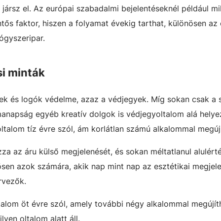
jársz el. Az európai szabadalmi bejelentéseknél például mil
entős faktor, hiszen a folyamat évekig tarthat, különösen az
yógyszeripar.
i minták
vek és logók védelme, azaz a védjegyek. Míg sokan csak a 
anapság egyéb kreatív dolgok is védjegyoltalom alá helye
ltalom tíz évre szól, ám korlátlan számú alkalommal megúj
za az áru külső megjelenését, és sokan méltatlanul alulérté
nösen azok számára, akik nap mint nap az esztétikai megjel
ervezők.
ltalom öt évre szól, amely további négy alkalommal megújít
lyen oltalom alatt áll.