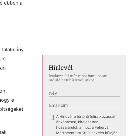
vé ebben a
 találmány
elő
Hírlevél
ari
Iratkozz fel már most hamarosan
induló heti hírlevelünkre!
ion
hogy e
költségeket
A Hírlevélre történő feliratkozással
✓
önkéntesen, kifejezetten
hozzájárulok ahhoz, a Fehérvár
sak
Médiacentrum Kft. hírlevelet küldjön,