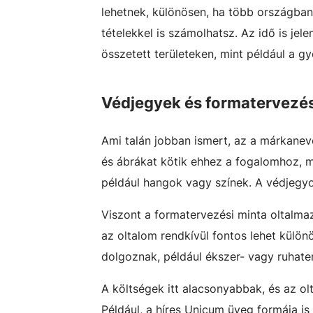
lehetnek, különösen, ha több országban 
tételekkel is számolhatsz. Az idő is jel
összetett területeken, mint például a g
Védjegyek és formatervezés
Ami talán jobban ismert, az a márkane
és ábrákat kötik ehhez a fogalomhoz, m
például hangok vagy színek. A védjegyo
Viszont a formatervezési minta oltalmaz
az oltalom rendkívül fontos lehet külö
dolgoznak, például ékszer- vagy ruhat
A költségek itt alacsonyabbak, és az o
Például, a híres Unicum üveg formája is i