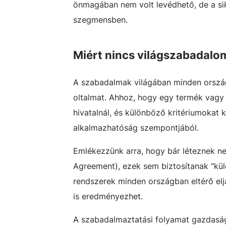
önmagában nem volt levédhető, de a si
szegmensben.
Miért nincs világszabadalo
A szabadalmak világában minden ország 
oltalmat. Ahhoz, hogy egy termék vagy e
hivatalnál, és különböző kritériumokat ke
alkalmazhatóság szempontjából.
Emlékezzünk arra, hogy bár léteznek n
Agreement), ezek sem biztosítanak "kül
rendszerek minden országban eltérő eljá
is eredményezhet.
A szabadalmaztatási folyamat gazdasági