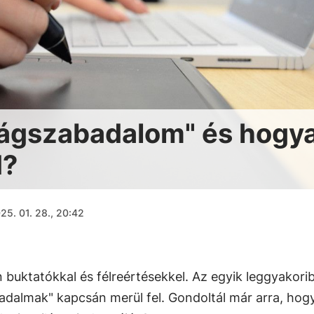
ilágszabadalom" és hogy
d?
25. 01. 28., 20:42
n buktatókkal és félreértésekkel. Az egyik leggyakori
badalmak" kapcsán merül fel. Gondoltál már arra, hog