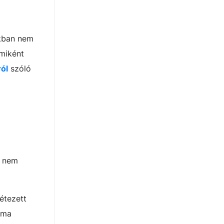
ukban nem
 miként
ról
szóló
l nem
étezett
lma