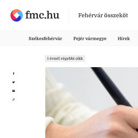
fmc.hu
Fehérvár összeköt
Székesfehérvár
Fejér vármegye
Hírek
1 évnél régebbi cikk