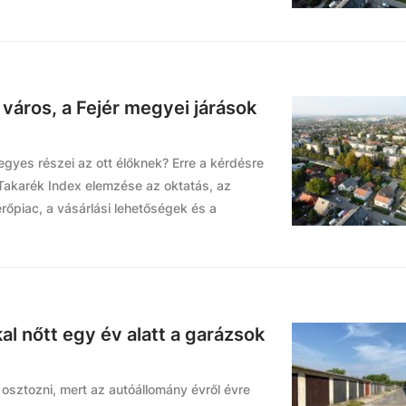
város, a Fejér megyei járások
egyes részei az ott élőknek? Erre a kérdésre
 Takarék Index elemzése az oktatás, az
őpiac, a vásárlási lehetőségek és a
l nőtt egy év alatt a garázsok
osztozni, mert az autóállomány évről évre