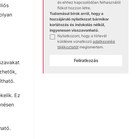
és ehhez kapcsolódóan felhasználói
liós
fiókot hozzon létre.
Tudomásul bírok arról, hogy a
 olyan
hozzájáruló nyilatkozat bármikor
korlátozás és indokolás nélkül,
ingyenesen visszavonható.
Nyilatkozom, hogy a hírlevél
✓
küldésre vonatkozó
adatkezelési
tájékoztatót
megismertem.
Feliratkozás
szavakat
zhetők,
ítható.
kelik. Ez
enésen
ható.