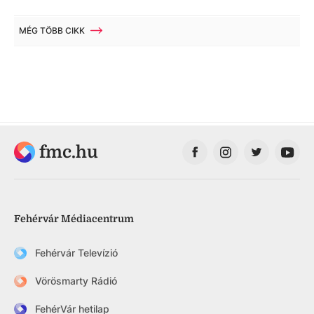
MÉG TÖBB CIKK
fmc.hu
Fehérvár Médiacentrum
Fehérvár Televízió
Vörösmarty Rádió
FehérVár hetilap