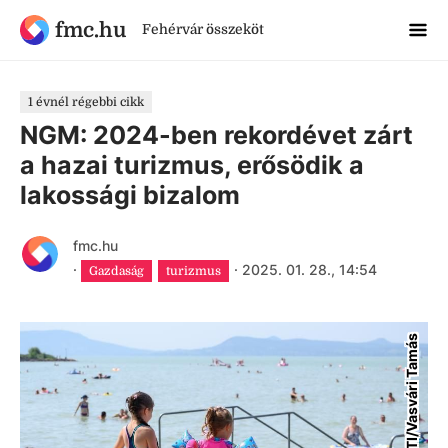
fmc.hu
Fehérvár összeköt
1 évnél régebbi cikk
NGM: 2024-ben rekordévet zárt
a hazai turizmus, erősödik a
lakossági bizalom
fmc.hu
·
·
2025. 01. 28., 14:54
Gazdaság
turizmus
MTI/Vasvári Tamás