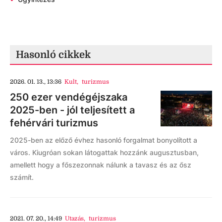
Hasonló cikkek
2026. 01. 13., 13:36
Kult
,
turizmus
250 ezer vendégéjszaka
2025-ben - jól teljesített a
fehérvári turizmus
2025-ben az előző évhez hasonló forgalmat bonyolított a
város. Kiugróan sokan látogattak hozzánk augusztusban,
amellett hogy a főszezonnak nálunk a tavasz és az ősz
számít.
2021. 07. 20., 14:49
Utazás
,
turizmus