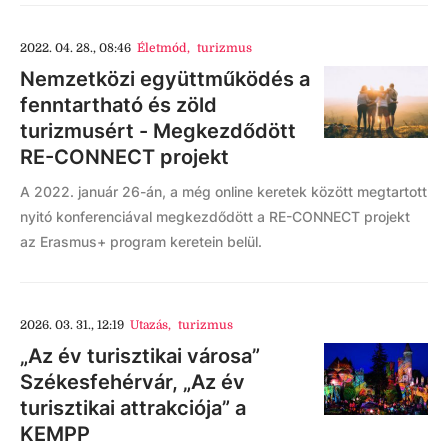
2022. 04. 28., 08:46
Életmód
,
turizmus
Nemzetközi együttműködés a
fenntartható és zöld
turizmusért - Megkezdődött
RE-CONNECT projekt
A 2022. január 26-án, a még online keretek között megtartott
nyitó konferenciával megkezdődött a RE-CONNECT projekt
az Erasmus+ program keretein belül.
2026. 03. 31., 12:19
Utazás
,
turizmus
„Az év turisztikai városa”
Székesfehérvár, „Az év
turisztikai attrakciója” a
KEMPP