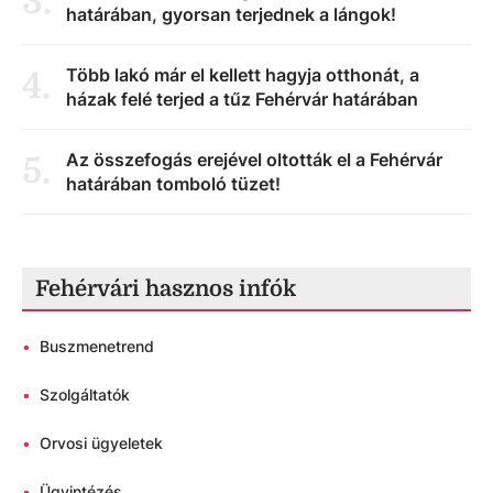
3
.
határában, gyorsan terjednek a lángok!
Több lakó már el kellett hagyja otthonát, a
4
.
házak felé terjed a tűz Fehérvár határában
Az összefogás erejével oltották el a Fehérvár
5
.
határában tomboló tüzet!
Fehérvári hasznos infók
•
Buszmenetrend
•
Szolgáltatók
•
Orvosi ügyeletek
•
Ügyintézés