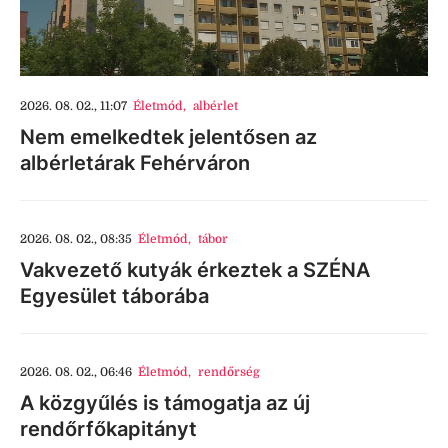
2026. 08. 02., 11:07
Életmód
,
albérlet
Nem emelkedtek jelentősen az
albérletárak Fehérváron
2026. 08. 02., 08:35
Életmód
,
tábor
Vakvezető kutyák érkeztek a SZÉNA
Egyesület táborába
2026. 08. 02., 06:46
Életmód
,
rendőrség
A közgyűlés is támogatja az új
rendőrfőkapitányt