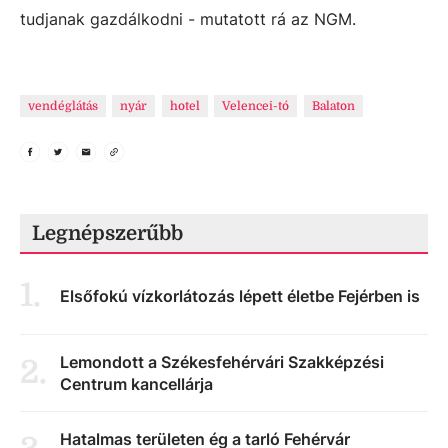
tudjanak gazdálkodni - mutatott rá az NGM.
vendéglátás
nyár
hotel
Velencei-tó
Balaton
Legnépszerűbb
1
.
Elsőfokú vízkorlátozás lépett életbe Fejérben is
Lemondott a Székesfehérvári Szakképzési
2
.
Centrum kancellárja
Hatalmas területen ég a tarló Fehérvár