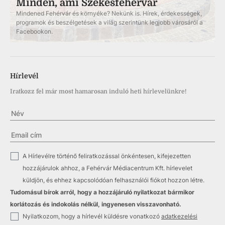
Minden, ami Székesfehérvár
Mindened Fehérvár és környéke? Nekünk is. Hírek, érdekességek,
programok és beszélgetések a világ szerintünk legjobb városáról a
Facebookon.
Hírlevél
Iratkozz fel már most hamarosan induló heti hírlevelünkre!
✓
A Hírlevélre történő feliratkozással önkéntesen, kifejezetten
hozzájárulok ahhoz, a Fehérvár Médiacentrum Kft. hírlevelet
küldjön, és ehhez kapcsolódóan felhasználói fiókot hozzon létre.
Tudomásul bírok arról, hogy a hozzájáruló nyilatkozat bármikor
korlátozás és indokolás nélkül, ingyenesen visszavonható.
✓
Nyilatkozom, hogy a hírlevél küldésre vonatkozó
adatkezelési