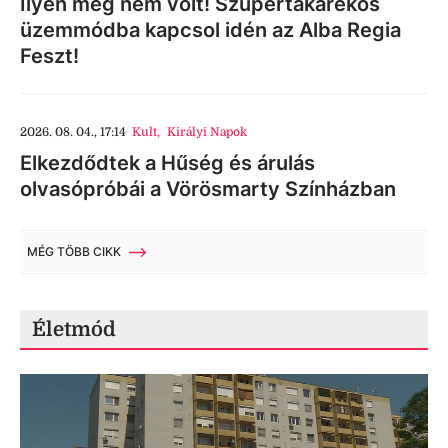
Ilyen még nem volt! Szupertakarékos
üzemmódba kapcsol idén az Alba Regia
Feszt!
2026. 08. 04., 17:14
Kult
,
Királyi Napok
Elkezdődtek a Hűség és árulás
olvasópróbái a Vörösmarty Színházban
MÉG TÖBB CIKK
Életmód