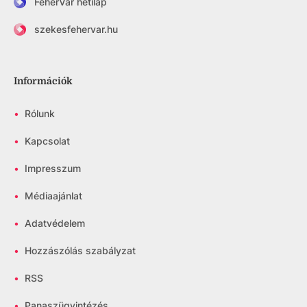
FehérVár hetilap
szekesfehervar.hu
Információk
•
Rólunk
•
Kapcsolat
•
Impresszum
•
Médiaajánlat
•
Adatvédelem
•
Hozzászólás szabályzat
•
RSS
•
Panaszügyintézés