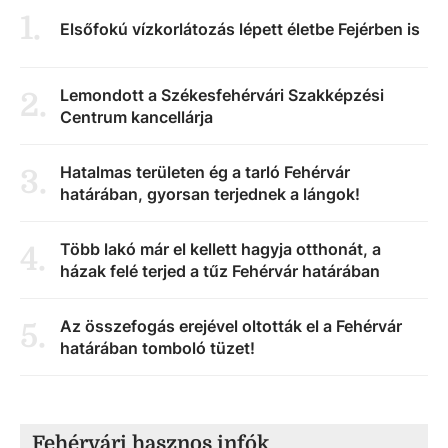
1
.
Elsőfokú vízkorlátozás lépett életbe Fejérben is
Lemondott a Székesfehérvári Szakképzési
2
.
Centrum kancellárja
Hatalmas területen ég a tarló Fehérvár
3
.
határában, gyorsan terjednek a lángok!
Több lakó már el kellett hagyja otthonát, a
4
.
házak felé terjed a tűz Fehérvár határában
Az összefogás erejével oltották el a Fehérvár
5
.
határában tomboló tüzet!
Fehérvári hasznos infók