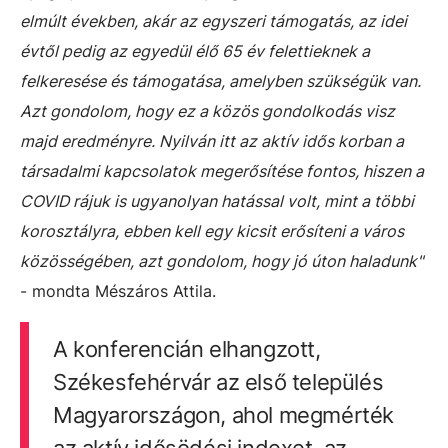
elmúlt években, akár az egyszeri támogatás, az idei
évtől pedig az egyedül élő 65 év felettieknek a
felkeresése és támogatása, amelyben szükségük van.
Azt gondolom, hogy ez a közös gondolkodás visz
majd eredményre. Nyilván itt az aktív idős korban a
társadalmi kapcsolatok megerősítése fontos, hiszen a
COVID rájuk is ugyanolyan hatással volt, mint a többi
korosztályra, ebben kell egy kicsit erősíteni a város
közösségében, azt gondolom, hogy jó úton haladunk"
- mondta Mészáros Attila.
A konferencián elhangzott,
Székesfehérvár az első település
Magyarországon, ahol megmérték
az aktív idősödési indexet, az