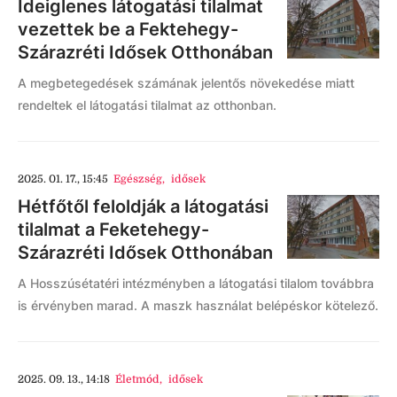
Ideiglenes látogatási tilalmat
vezettek be a Fektehegy-
Szárazréti Idősek Otthonában
A megbetegedések számának jelentős növekedése miatt
rendeltek el látogatási tilalmat az otthonban.
2025. 01. 17., 15:45
Egészség
,
idősek
Hétfőtől feloldják a látogatási
tilalmat a Feketehegy-
Szárazréti Idősek Otthonában
A Hosszúsétatéri intézményben a látogatási tilalom továbbra
is érvényben marad. A maszk használat belépéskor kötelező.
2025. 09. 13., 14:18
Életmód
,
idősek