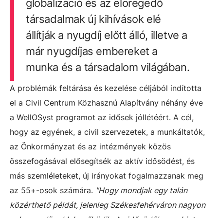
globalizáció és az elöregedő
társadalmak új kihívások elé
állítják a nyugdíj előtt álló, illetve a
már nyugdíjas embereket a
munka és a társadalom világában.
A problémák feltárása és kezelése céljából indította
el a Civil Centrum Közhasznú Alapítvány néhány éve
a WellOSyst programot az idősek jóllétéért. A cél,
hogy az egyének, a civil szervezetek, a munkáltatók,
az Önkormányzat és az intézmények közös
összefogásával elősegítsék az aktív idősödést, és
más szemléleteket, új irányokat fogalmazzanak meg
az 55+-osok számára.
"Hogy mondjak egy talán
közérthető példát, jelenleg Székesfehérváron nagyon