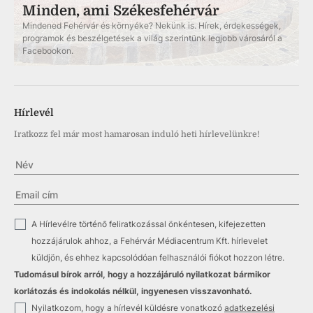
Minden, ami Székesfehérvár
Mindened Fehérvár és környéke? Nekünk is. Hírek, érdekességek,
programok és beszélgetések a világ szerintünk legjobb városáról a
Facebookon.
Hírlevél
Iratkozz fel már most hamarosan induló heti hírlevelünkre!
✓
A Hírlevélre történő feliratkozással önkéntesen, kifejezetten
hozzájárulok ahhoz, a Fehérvár Médiacentrum Kft. hírlevelet
küldjön, és ehhez kapcsolódóan felhasználói fiókot hozzon létre.
Tudomásul bírok arról, hogy a hozzájáruló nyilatkozat bármikor
korlátozás és indokolás nélkül, ingyenesen visszavonható.
✓
Nyilatkozom, hogy a hírlevél küldésre vonatkozó
adatkezelési