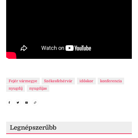
Fejér vármegye
Székesfehérvár
időskor
konferencia
nyugdíj
nyugdíjas
Legnépszerűbb