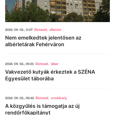
2026. 08. 02., 11:07
Életmód
,
albérlet
Nem emelkedtek jelentősen az
albérletárak Fehérváron
2026. 08. 02., 08:35
Életmód
,
tábor
Vakvezető kutyák érkeztek a SZÉNA
Egyesület táborába
2026. 08. 02., 06:46
Életmód
,
rendőrség
A közgyűlés is támogatja az új
rendőrfőkapitányt