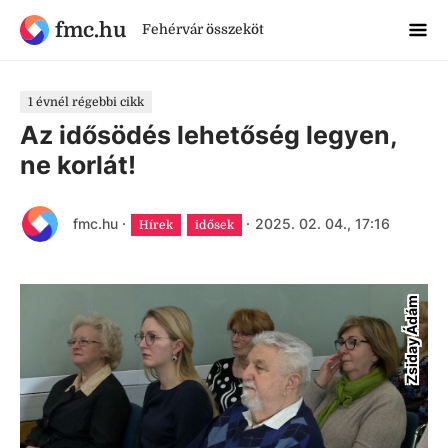
fmc.hu
Fehérvár összeköt
1 évnél régebbi cikk
Az idősödés lehetőség legyen,
ne korlát!
fmc.hu
·
·
2025. 02. 04., 17:16
Hírek
idősek
Zsiday Ádám