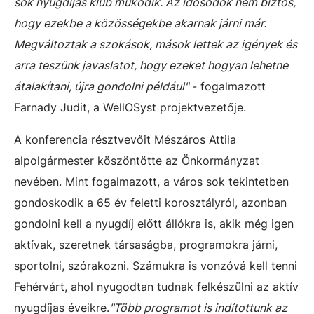
sok nyugdíjas klub működik. Az idősödők nem biztos,
hogy ezekbe a közösségekbe akarnak járni már.
Megváltoztak a szokások, mások lettek az igények és
arra teszünk javaslatot, hogy ezeket hogyan lehetne
átalakítani, újra gondolni például"
- fogalmazott
Farnady Judit, a WellOSyst projektvezetője.
A konferencia résztvevőit Mészáros Attila
alpolgármester köszöntötte az Önkormányzat
nevében. Mint fogalmazott, a város sok tekintetben
gondoskodik a 65 év feletti korosztályról, azonban
gondolni kell a nyugdíj előtt állókra is, akik még igen
aktívak, szeretnek társaságba, programokra járni,
sportolni, szórakozni. Számukra is vonzóvá kell tenni
Fehérvárt, ahol nyugodtan tudnak felkészülni az aktív
nyugdíjas éveikre.
"Több programot is indítottunk az